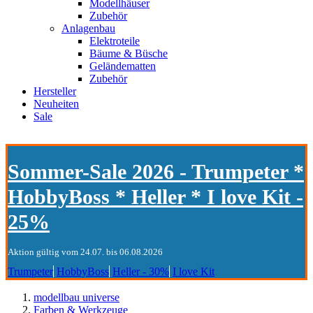
Modellhäuser
Zubehör
Anlagenbau
Elektroteile
Bäume & Büsche
Geländematten
Zubehör
Hersteller
Neuheiten
Sale
Sommer-Sale 2026 - Trumpeter *
HobbyBoss * Heller * I love Kit -
25%
Aktion gültig vom 24.07. bis 06.08.2026
Trumpeter
HobbyBoss
Heller - 30%
I love Kit
modellbau universe
Farben & Werkzeuge