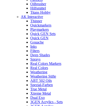
Oilbrusher
Hilfsmittel
Titans Hobby
AK Interactive
Thinner
Quickmarkers
Playmarkers
Quick GEN Sets
Quick GEN
Gouache
Inks
Filters
Deep Shades
Sprays
Real Colors Markers
Real Colors
Weathering
Weathering Stifte
ABT 502 Oils
Spezial-Farben
True Metal
Xtreme Metal
Dual Exo
3GEN Acrylics - Sets