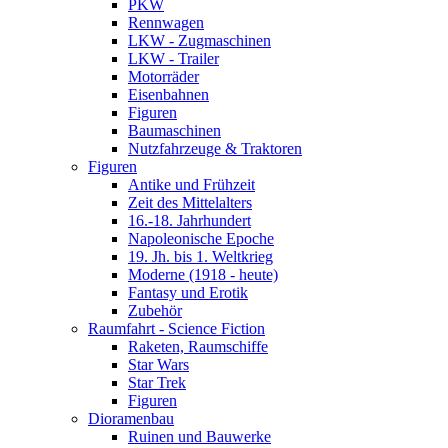
PKW
Rennwagen
LKW - Zugmaschinen
LKW - Trailer
Motorräder
Eisenbahnen
Figuren
Baumaschinen
Nutzfahrzeuge & Traktoren
Figuren
Antike und Frühzeit
Zeit des Mittelalters
16.-18. Jahrhundert
Napoleonische Epoche
19. Jh. bis 1. Weltkrieg
Moderne (1918 - heute)
Fantasy und Erotik
Zubehör
Raumfahrt - Science Fiction
Raketen, Raumschiffe
Star Wars
Star Trek
Figuren
Dioramenbau
Ruinen und Bauwerke