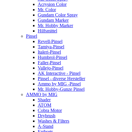
Acrysion Color
Mr. Color
Gundam Color Spray
Gundam Marker
Mr. Hobby Marker
Hilfsmittel
Pinsel
Revell-Pinsel
Tamiya-Pinsel
Italeri-Pinsel
Humbrol-Pinsel
Faller-Pinsel
Vallejo-Pinsel
AK Interactive - Pinsel
Pinsel - diverse Hersteller
Ammo by MIG -Pinsel
Mr. Hobby-Gunze Pinsel
AMMO by MIG
Shader
ATOM
Cobra Motor
Drybrush
Washes & Filters
A-Stand
Farbsets