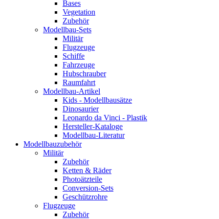
Bases
Vegetation
Zubehör
Modellbau-Sets
Militär
Flugzeuge
Schiffe
Fahrzeuge
Hubschrauber
Raumfahrt
Modellbau-Artikel
Kids - Modellbausätze
Dinosaurier
Leonardo da Vinci - Plastik
Hersteller-Kataloge
Modellbau-Literatur
Modellbauzubehör
Militär
Zubehör
Ketten & Räder
Photoätzteile
Conversion-Sets
Geschützrohre
Flugzeuge
Zubehör