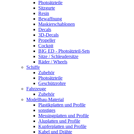
Photoätzteile
Sitzgurte
Resin
Bewaffnung
Maskierschablonen
Decals
3D-Decals
Propeller
Cockpit
BIG ED - Photoätzteil-Sets
Sitze / Schleudersitze
Räder / Wheels
Schiffe
Zubehör
Photoätzteile
Geschützrohre
Fahrzeuge
Zubehör
Modellbau-Material
Plastikplatten und Profile
sonstiges
Messingplatten und Profile
Aluplatten und Profile
Kupferplatten und Profile
Kabel und Drähte