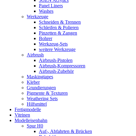
3GEN Acrylics
Panel Liners
Washes
Werkzeuge
Schneiden & Trennen
Schleifen & Polieren
Pinzetten & Zangen
Bohrer
Werkzeug-Sets
weitere Werkzeuge
Airbrush
Airbrush-Pistolen
Airbrush-Kompressoren
Airbrush-Zubehör
Maskingtapes
Kleber
Grundierungen
Pigmente & Texturen
Weathering Sets
Hilfsmittel
Fertigmodelle
Vitrinen
Modelleisenbahn
Spur H0
Auf-, Abfahrten & Brücken