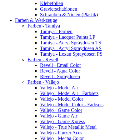
Klebefolien
Gravierschablonen
Schrauben & Nieten (Plastik)
Farben & Werkzeuge
Farben - Tamiya
Tamiya - Farben
Tamiya - Lacquer Paints LP
Tamiya - Acryl Spraydosen TS
Tamiya - Acryl Spraydosen AS
Tamiya - Lexan Spraydosen PS
Farben - Revell
Revell - Email Color
Revell - Aqua Color
Revell - Spraydosen
Farben - Vallejo
Vallejo - Model Air
Vallejo - Model Air - Farbsets
Vallejo - Model Color
Vallejo - Model Color - Farbsets
Vallejo - Game Color
Vallejo - Game Air
Vallejo - Game Xpress
Vallejo - True Metallic Metal
Vallejo - Panzer Aces
Vallejo - Mecha Color