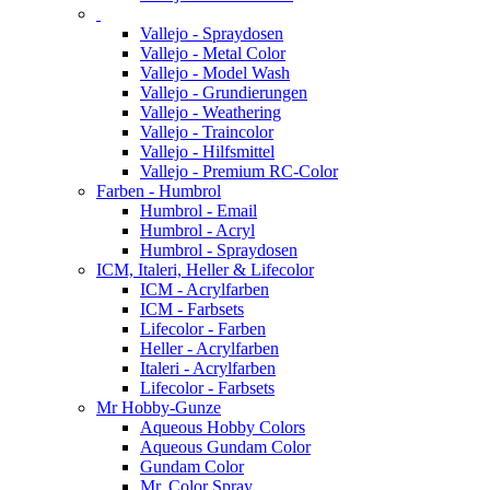
Vallejo - Spraydosen
Vallejo - Metal Color
Vallejo - Model Wash
Vallejo - Grundierungen
Vallejo - Weathering
Vallejo - Traincolor
Vallejo - Hilfsmittel
Vallejo - Premium RC-Color
Farben - Humbrol
Humbrol - Email
Humbrol - Acryl
Humbrol - Spraydosen
ICM, Italeri, Heller & Lifecolor
ICM - Acrylfarben
ICM - Farbsets
Lifecolor - Farben
Heller - Acrylfarben
Italeri - Acrylfarben
Lifecolor - Farbsets
Mr Hobby-Gunze
Aqueous Hobby Colors
Aqueous Gundam Color
Gundam Color
Mr. Color Spray