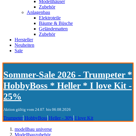
Modellhäuser
Zubehör
Anlagenbau
Elektroteile
Bäume & Büsche
Geländematten
Zubehör
Hersteller
Neuheiten
Sale
Sommer-Sale 2026 - Trumpeter *
HobbyBoss * Heller * I love Kit -
25%
Aktion gültig vom 24.07. bis 06.08.2026
Trumpeter
HobbyBoss
Heller - 30%
I love Kit
modellbau universe
Modellbauzubehör