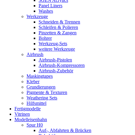
3GEN Acrylics
Panel Liners
Washes
Werkzeuge
Schneiden & Trennen
Schleifen & Polieren
Pinzetten & Zangen
Bohrer
Werkzeug-Sets
weitere Werkzeuge
Airbrush
Airbrush-Pistolen
Airbrush-Kompressoren
Airbrush-Zubehör
Maskingtapes
Kleber
Grundierungen
Pigmente & Texturen
Weathering Sets
Hilfsmittel
Fertigmodelle
Vitrinen
Modelleisenbahn
Spur H0
Auf-, Abfahrten & Brücken