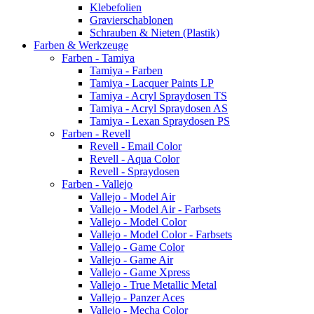
Klebefolien
Gravierschablonen
Schrauben & Nieten (Plastik)
Farben & Werkzeuge
Farben - Tamiya
Tamiya - Farben
Tamiya - Lacquer Paints LP
Tamiya - Acryl Spraydosen TS
Tamiya - Acryl Spraydosen AS
Tamiya - Lexan Spraydosen PS
Farben - Revell
Revell - Email Color
Revell - Aqua Color
Revell - Spraydosen
Farben - Vallejo
Vallejo - Model Air
Vallejo - Model Air - Farbsets
Vallejo - Model Color
Vallejo - Model Color - Farbsets
Vallejo - Game Color
Vallejo - Game Air
Vallejo - Game Xpress
Vallejo - True Metallic Metal
Vallejo - Panzer Aces
Vallejo - Mecha Color