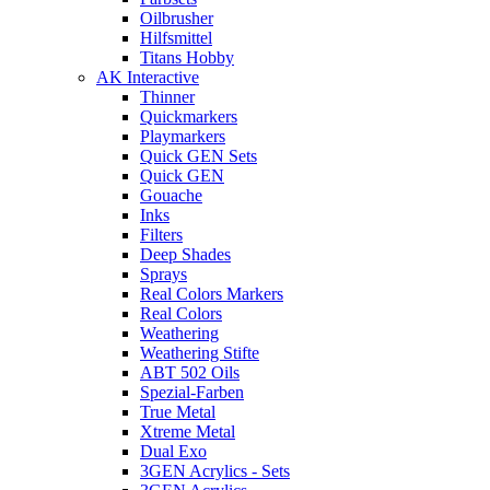
Oilbrusher
Hilfsmittel
Titans Hobby
AK Interactive
Thinner
Quickmarkers
Playmarkers
Quick GEN Sets
Quick GEN
Gouache
Inks
Filters
Deep Shades
Sprays
Real Colors Markers
Real Colors
Weathering
Weathering Stifte
ABT 502 Oils
Spezial-Farben
True Metal
Xtreme Metal
Dual Exo
3GEN Acrylics - Sets