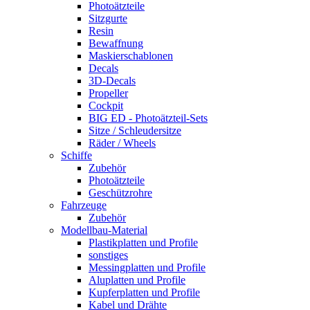
Photoätzteile
Sitzgurte
Resin
Bewaffnung
Maskierschablonen
Decals
3D-Decals
Propeller
Cockpit
BIG ED - Photoätzteil-Sets
Sitze / Schleudersitze
Räder / Wheels
Schiffe
Zubehör
Photoätzteile
Geschützrohre
Fahrzeuge
Zubehör
Modellbau-Material
Plastikplatten und Profile
sonstiges
Messingplatten und Profile
Aluplatten und Profile
Kupferplatten und Profile
Kabel und Drähte