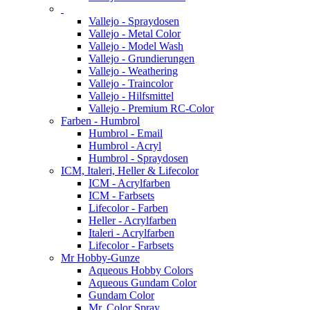
Vallejo - Spraydosen
Vallejo - Metal Color
Vallejo - Model Wash
Vallejo - Grundierungen
Vallejo - Weathering
Vallejo - Traincolor
Vallejo - Hilfsmittel
Vallejo - Premium RC-Color
Farben - Humbrol
Humbrol - Email
Humbrol - Acryl
Humbrol - Spraydosen
ICM, Italeri, Heller & Lifecolor
ICM - Acrylfarben
ICM - Farbsets
Lifecolor - Farben
Heller - Acrylfarben
Italeri - Acrylfarben
Lifecolor - Farbsets
Mr Hobby-Gunze
Aqueous Hobby Colors
Aqueous Gundam Color
Gundam Color
Mr. Color Spray