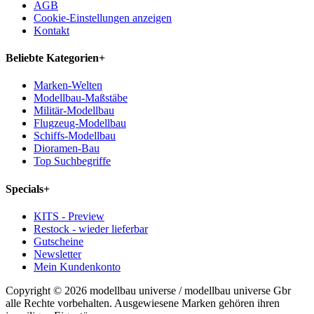
AGB
Cookie-Einstellungen anzeigen
Kontakt
Beliebte Kategorien
+
Marken-Welten
Modellbau-Maßstäbe
Militär-Modellbau
Flugzeug-Modellbau
Schiffs-Modellbau
Dioramen-Bau
Top Suchbegriffe
Specials
+
KITS - Preview
Restock - wieder lieferbar
Gutscheine
Newsletter
Mein Kundenkonto
Copyright © 2026 modellbau universe / modellbau universe Gbr
alle Rechte vorbehalten. Ausgewiesene Marken gehören ihren