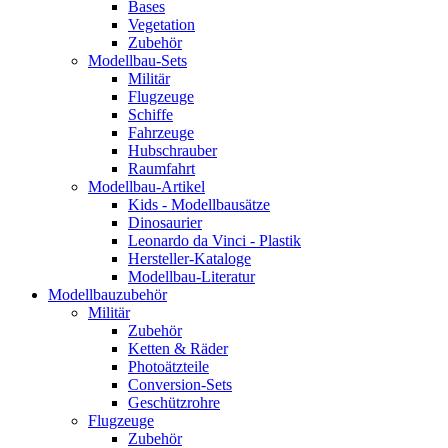
Bases
Vegetation
Zubehör
Modellbau-Sets
Militär
Flugzeuge
Schiffe
Fahrzeuge
Hubschrauber
Raumfahrt
Modellbau-Artikel
Kids - Modellbausätze
Dinosaurier
Leonardo da Vinci - Plastik
Hersteller-Kataloge
Modellbau-Literatur
Modellbauzubehör
Militär
Zubehör
Ketten & Räder
Photoätzteile
Conversion-Sets
Geschützrohre
Flugzeuge
Zubehör