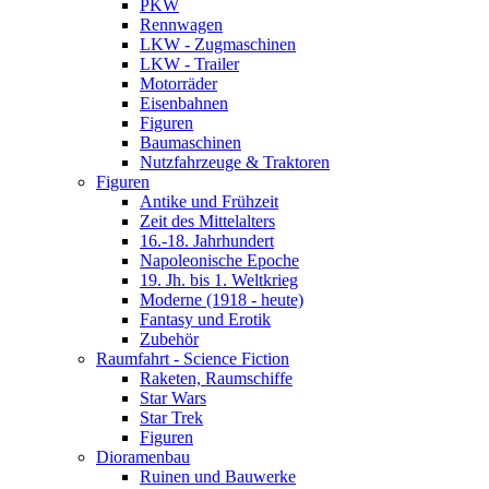
PKW
Rennwagen
LKW - Zugmaschinen
LKW - Trailer
Motorräder
Eisenbahnen
Figuren
Baumaschinen
Nutzfahrzeuge & Traktoren
Figuren
Antike und Frühzeit
Zeit des Mittelalters
16.-18. Jahrhundert
Napoleonische Epoche
19. Jh. bis 1. Weltkrieg
Moderne (1918 - heute)
Fantasy und Erotik
Zubehör
Raumfahrt - Science Fiction
Raketen, Raumschiffe
Star Wars
Star Trek
Figuren
Dioramenbau
Ruinen und Bauwerke