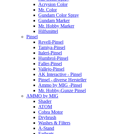
Acrysion Color
Mr. Color
Gundam Color Spray
Gundam Marker
Mr. Hobby Marker
Hilfsmittel
Pinsel
Revell-Pinsel
Tamiya-Pinsel
Italeri-Pinsel
Humbrol-Pinsel
Faller-Pinsel
Vallejo-Pinsel
AK Interactive - Pinsel
Pinsel - diverse Hersteller
Ammo by MIG -Pinsel
Mr. Hobby-Gunze Pinsel
AMMO by MIG
Shader
ATOM
Cobra Motor
Drybrush
Washes & Filters
A-Stand
Farbsets