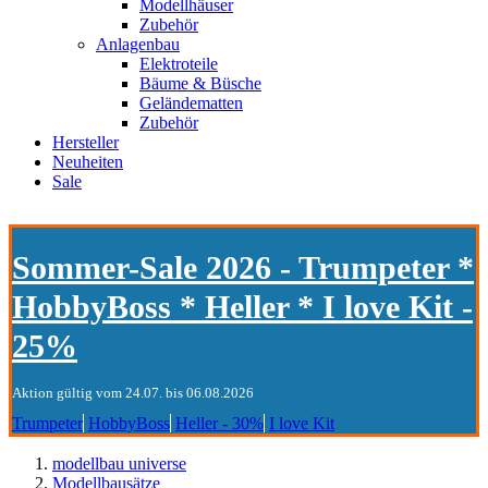
Modellhäuser
Zubehör
Anlagenbau
Elektroteile
Bäume & Büsche
Geländematten
Zubehör
Hersteller
Neuheiten
Sale
Sommer-Sale 2026 - Trumpeter *
HobbyBoss * Heller * I love Kit -
25%
Aktion gültig vom 24.07. bis 06.08.2026
Trumpeter
HobbyBoss
Heller - 30%
I love Kit
modellbau universe
Modellbausätze