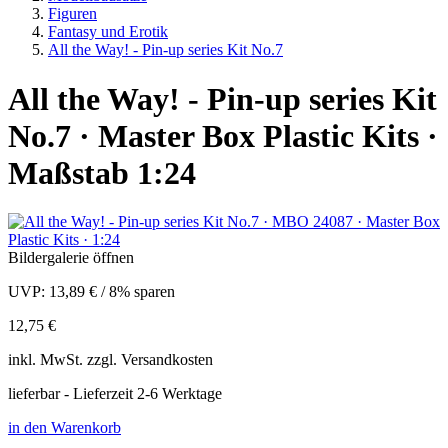
Figuren
Fantasy und Erotik
All the Way! - Pin-up series Kit No.7
All the Way! - Pin-up series Kit
No.7 · Master Box Plastic Kits ·
Maßstab 1:24
Bildergalerie öffnen
UVP:
13,89 €
/
8% sparen
12,75 €
inkl.
MwSt. zzgl.
Versandkosten
lieferbar - Lieferzeit 2-6 Werktage
in den Warenkorb