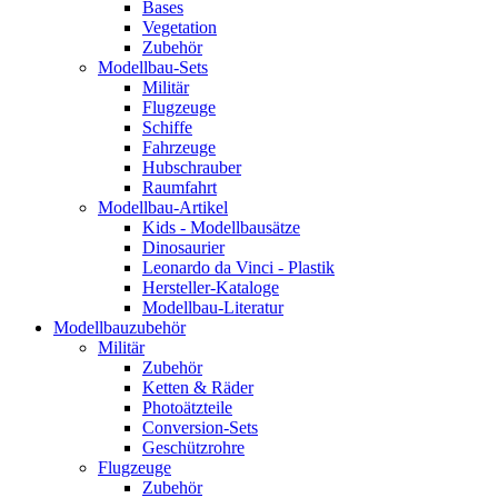
Bases
Vegetation
Zubehör
Modellbau-Sets
Militär
Flugzeuge
Schiffe
Fahrzeuge
Hubschrauber
Raumfahrt
Modellbau-Artikel
Kids - Modellbausätze
Dinosaurier
Leonardo da Vinci - Plastik
Hersteller-Kataloge
Modellbau-Literatur
Modellbauzubehör
Militär
Zubehör
Ketten & Räder
Photoätzteile
Conversion-Sets
Geschützrohre
Flugzeuge
Zubehör