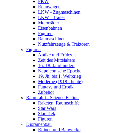
PKW
Rennwagen
LKW - Zugmaschinen
LKW - Trailer
Motorräder
Eisenbahnen
Figuren
Baumaschinen
Nutzfahrzeuge & Traktoren
Figuren
Antike und Frühzeit
Zeit des Mittelalters
16.-18. Jahrhundert
Napoleonische Epoche
19. Jh. bis 1. Weltkrieg
Moderne (1918 - heute)
Fantasy und Erotik
Zubehör
Raumfahrt - Science Fiction
Raketen, Raumschiffe
Star Wars
Star Trek
Figuren
Dioramenbau
Ruinen und Bauwerke