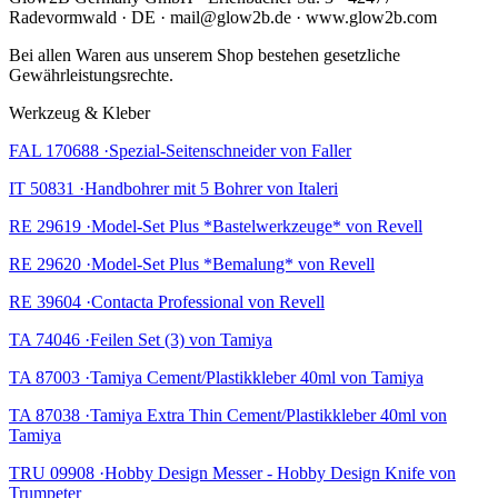
Radevormwald · DE · mail@glow2b.de · www.glow2b.com
Bei allen Waren aus unserem Shop bestehen gesetzliche
Gewährleistungsrechte.
Werkzeug & Kleber
FAL 170688 ·Spezial-Seitenschneider von Faller
IT 50831 ·Handbohrer mit 5 Bohrer von Italeri
RE 29619 ·Model-Set Plus *Bastelwerkzeuge* von Revell
RE 29620 ·Model-Set Plus *Bemalung* von Revell
RE 39604 ·Contacta Professional von Revell
TA 74046 ·Feilen Set (3) von Tamiya
TA 87003 ·Tamiya Cement/Plastikkleber 40ml von Tamiya
TA 87038 ·Tamiya Extra Thin Cement/Plastikkleber 40ml von
Tamiya
TRU 09908 ·Hobby Design Messer - Hobby Design Knife von
Trumpeter