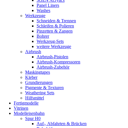
3GEN Acrylics
Panel Liners
Washes
Werkzeuge
Schneiden & Trennen
Schleifen & Polieren
Pinzetten & Zangen
Bohrer
Werkzeug-Sets
weitere Werkzeuge
Airbrush
Airbrush-Pistolen
Airbrush-Kompressoren
Airbrush-Zubehör
Maskingtapes
Kleber
Grundierungen
Pigmente & Texturen
Weathering Sets
Hilfsmittel
Fertigmodelle
Vitrinen
Modelleisenbahn
Spur H0
Auf-, Abfahrten & Brücken