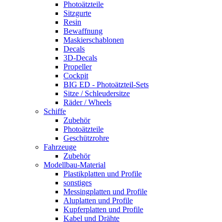
Photoätzteile
Sitzgurte
Resin
Bewaffnung
Maskierschablonen
Decals
3D-Decals
Propeller
Cockpit
BIG ED - Photoätzteil-Sets
Sitze / Schleudersitze
Räder / Wheels
Schiffe
Zubehör
Photoätzteile
Geschützrohre
Fahrzeuge
Zubehör
Modellbau-Material
Plastikplatten und Profile
sonstiges
Messingplatten und Profile
Aluplatten und Profile
Kupferplatten und Profile
Kabel und Drähte