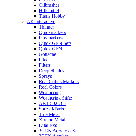
Oilbrusher
Hilfsmittel
Titans Hobby
AK Interactive
Thinner
Quickmarkers
Playmarkers
Quick GEN Sets
Quick GEN
Gouache
Inks
Filters
Deep Shades
Sprays
Real Colors Markers
Real Colors
Weathering
Weathering Stifte
ABT 502 Oils
Spezial-Farben
True Metal
Xtreme Metal
Dual Exo
3GEN Acrylics - Sets