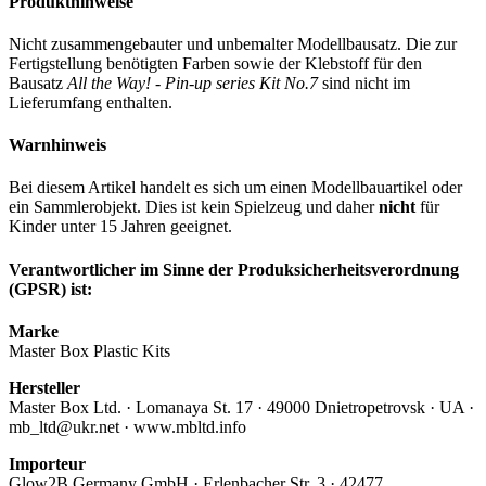
Produkthinweise
Nicht zusammengebauter und unbemalter Modellbausatz. Die zur
Fertigstellung benötigten Farben sowie der Klebstoff für den
Bausatz
All the Way! - Pin-up series Kit No.7
sind nicht im
Lieferumfang enthalten.
Warnhinweis
Bei diesem Artikel handelt es sich um einen Modellbauartikel oder
ein Sammlerobjekt. Dies ist kein Spielzeug und daher
nicht
für
Kinder unter 15 Jahren geeignet.
Verantwortlicher im Sinne der Produksicherheitsverordnung
(GPSR) ist:
Marke
Master Box Plastic Kits
Hersteller
Master Box Ltd. · Lomanaya St. 17 · 49000 Dnietropetrovsk · UA ·
mb_ltd@ukr.net · www.mbltd.info
Importeur
Glow2B Germany GmbH · Erlenbacher Str. 3 · 42477