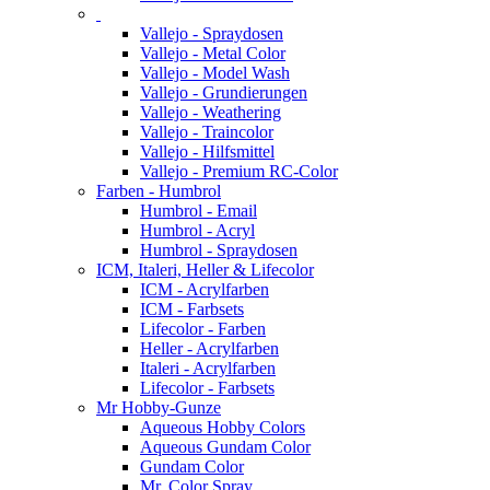
Vallejo - Spraydosen
Vallejo - Metal Color
Vallejo - Model Wash
Vallejo - Grundierungen
Vallejo - Weathering
Vallejo - Traincolor
Vallejo - Hilfsmittel
Vallejo - Premium RC-Color
Farben - Humbrol
Humbrol - Email
Humbrol - Acryl
Humbrol - Spraydosen
ICM, Italeri, Heller & Lifecolor
ICM - Acrylfarben
ICM - Farbsets
Lifecolor - Farben
Heller - Acrylfarben
Italeri - Acrylfarben
Lifecolor - Farbsets
Mr Hobby-Gunze
Aqueous Hobby Colors
Aqueous Gundam Color
Gundam Color
Mr. Color Spray