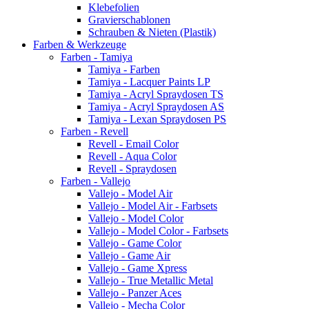
Klebefolien
Gravierschablonen
Schrauben & Nieten (Plastik)
Farben & Werkzeuge
Farben - Tamiya
Tamiya - Farben
Tamiya - Lacquer Paints LP
Tamiya - Acryl Spraydosen TS
Tamiya - Acryl Spraydosen AS
Tamiya - Lexan Spraydosen PS
Farben - Revell
Revell - Email Color
Revell - Aqua Color
Revell - Spraydosen
Farben - Vallejo
Vallejo - Model Air
Vallejo - Model Air - Farbsets
Vallejo - Model Color
Vallejo - Model Color - Farbsets
Vallejo - Game Color
Vallejo - Game Air
Vallejo - Game Xpress
Vallejo - True Metallic Metal
Vallejo - Panzer Aces
Vallejo - Mecha Color