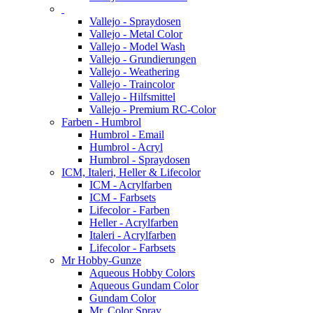
Vallejo - Spraydosen
Vallejo - Metal Color
Vallejo - Model Wash
Vallejo - Grundierungen
Vallejo - Weathering
Vallejo - Traincolor
Vallejo - Hilfsmittel
Vallejo - Premium RC-Color
Farben - Humbrol
Humbrol - Email
Humbrol - Acryl
Humbrol - Spraydosen
ICM, Italeri, Heller & Lifecolor
ICM - Acrylfarben
ICM - Farbsets
Lifecolor - Farben
Heller - Acrylfarben
Italeri - Acrylfarben
Lifecolor - Farbsets
Mr Hobby-Gunze
Aqueous Hobby Colors
Aqueous Gundam Color
Gundam Color
Mr. Color Spray