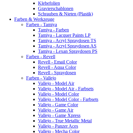
Klebefolien
Gravierschablonen
Schrauben & Nieten (Plastik)
Farben & Werkzeuge
Farben - Tamiya
Tamiya - Farben
Tamiya - Lacquer Paints LP
Tamiya - Acryl Spraydosen TS
Tamiya - Acryl Spraydosen AS
Tamiya - Lexan Spraydosen PS
Farben - Revell
Revell - Email Color
Revell - Aqua Color
Revell - Spraydosen
Farben - Vallejo
Vallejo - Model Air
Vallejo - Model Air - Farbsets
Vallejo - Model Color
Vallejo - Model Color - Farbsets
Vallejo - Game Color
Vallejo - Game Air
Vallejo - Game Xpress
Vallejo - True Metallic Metal
Vallejo - Panzer Aces
Vallejo - Mecha Color