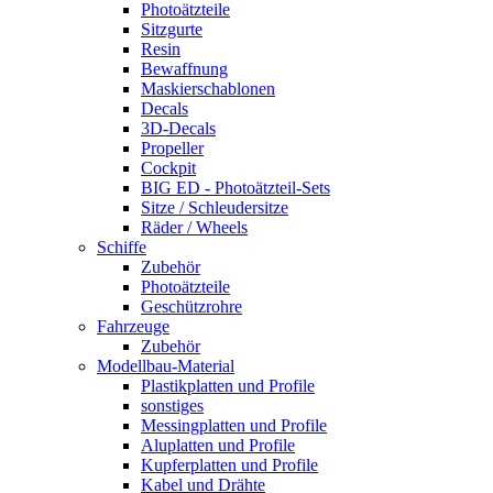
Photoätzteile
Sitzgurte
Resin
Bewaffnung
Maskierschablonen
Decals
3D-Decals
Propeller
Cockpit
BIG ED - Photoätzteil-Sets
Sitze / Schleudersitze
Räder / Wheels
Schiffe
Zubehör
Photoätzteile
Geschützrohre
Fahrzeuge
Zubehör
Modellbau-Material
Plastikplatten und Profile
sonstiges
Messingplatten und Profile
Aluplatten und Profile
Kupferplatten und Profile
Kabel und Drähte