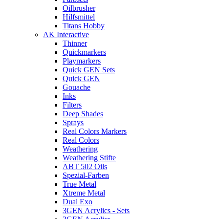
Oilbrusher
Hilfsmittel
Titans Hobby
AK Interactive
Thinner
Quickmarkers
Playmarkers
Quick GEN Sets
Quick GEN
Gouache
Inks
Filters
Deep Shades
Sprays
Real Colors Markers
Real Colors
Weathering
Weathering Stifte
ABT 502 Oils
Spezial-Farben
True Metal
Xtreme Metal
Dual Exo
3GEN Acrylics - Sets