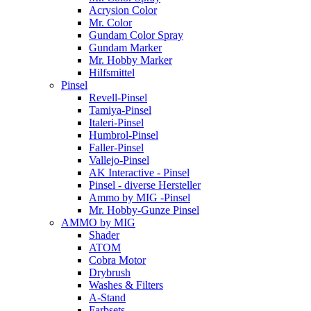
Acrysion Color
Mr. Color
Gundam Color Spray
Gundam Marker
Mr. Hobby Marker
Hilfsmittel
Pinsel
Revell-Pinsel
Tamiya-Pinsel
Italeri-Pinsel
Humbrol-Pinsel
Faller-Pinsel
Vallejo-Pinsel
AK Interactive - Pinsel
Pinsel - diverse Hersteller
Ammo by MIG -Pinsel
Mr. Hobby-Gunze Pinsel
AMMO by MIG
Shader
ATOM
Cobra Motor
Drybrush
Washes & Filters
A-Stand
Farbsets