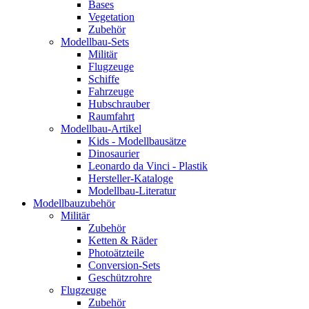
Bases
Vegetation
Zubehör
Modellbau-Sets
Militär
Flugzeuge
Schiffe
Fahrzeuge
Hubschrauber
Raumfahrt
Modellbau-Artikel
Kids - Modellbausätze
Dinosaurier
Leonardo da Vinci - Plastik
Hersteller-Kataloge
Modellbau-Literatur
Modellbauzubehör
Militär
Zubehör
Ketten & Räder
Photoätzteile
Conversion-Sets
Geschützrohre
Flugzeuge
Zubehör