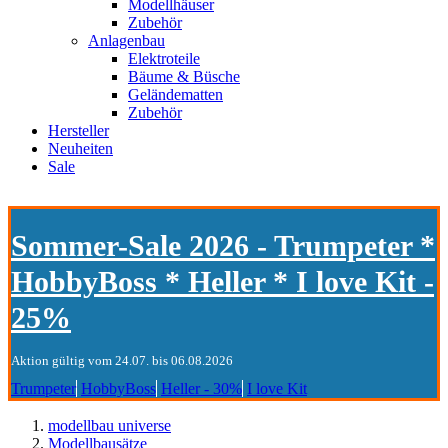
Modellhäuser
Zubehör
Anlagenbau
Elektroteile
Bäume & Büsche
Geländematten
Zubehör
Hersteller
Neuheiten
Sale
Sommer-Sale 2026 - Trumpeter *
HobbyBoss * Heller * I love Kit -
25%
Aktion gültig vom 24.07. bis 06.08.2026
Trumpeter
HobbyBoss
Heller - 30%
I love Kit
modellbau universe
Modellbausätze