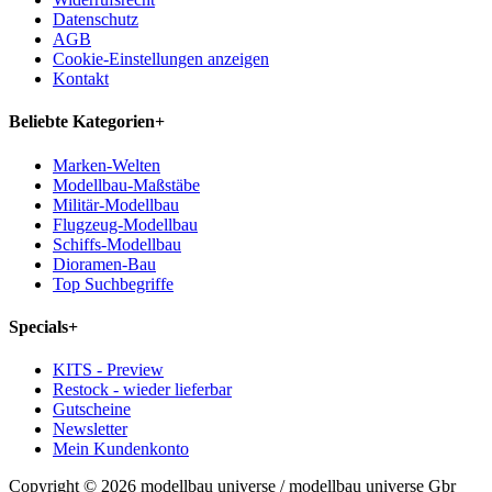
Datenschutz
AGB
Cookie-Einstellungen anzeigen
Kontakt
Beliebte Kategorien
+
Marken-Welten
Modellbau-Maßstäbe
Militär-Modellbau
Flugzeug-Modellbau
Schiffs-Modellbau
Dioramen-Bau
Top Suchbegriffe
Specials
+
KITS - Preview
Restock - wieder lieferbar
Gutscheine
Newsletter
Mein Kundenkonto
Copyright © 2026 modellbau universe / modellbau universe Gbr