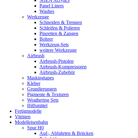
3GEN Acrylics
Panel Liners
Washes
Werkzeuge
Schneiden & Trennen
Schleifen & Polieren
Pinzetten & Zangen
Bohrer
Werkzeug-Sets
weitere Werkzeuge
Airbrush
Airbrush-Pistolen
Airbrush-Kompressoren
Airbrush-Zubehör
Maskingtapes
Kleber
Grundierungen
Pigmente & Texturen
Weathering Sets
Hilfsmittel
Fertigmodelle
Vitrinen
Modelleisenbahn
Spur H0
Auf-, Abfahrten & Brücken