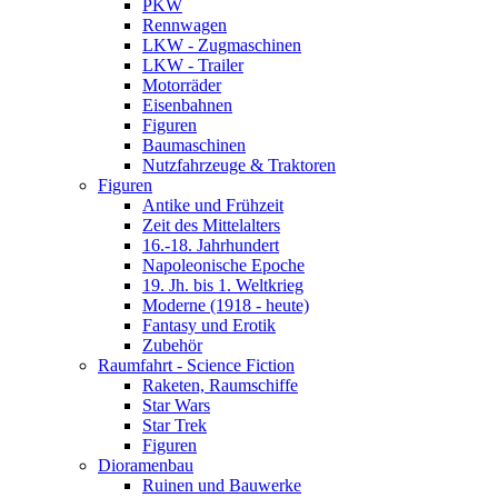
PKW
Rennwagen
LKW - Zugmaschinen
LKW - Trailer
Motorräder
Eisenbahnen
Figuren
Baumaschinen
Nutzfahrzeuge & Traktoren
Figuren
Antike und Frühzeit
Zeit des Mittelalters
16.-18. Jahrhundert
Napoleonische Epoche
19. Jh. bis 1. Weltkrieg
Moderne (1918 - heute)
Fantasy und Erotik
Zubehör
Raumfahrt - Science Fiction
Raketen, Raumschiffe
Star Wars
Star Trek
Figuren
Dioramenbau
Ruinen und Bauwerke