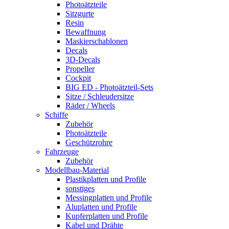
Photoätzteile
Sitzgurte
Resin
Bewaffnung
Maskierschablonen
Decals
3D-Decals
Propeller
Cockpit
BIG ED - Photoätzteil-Sets
Sitze / Schleudersitze
Räder / Wheels
Schiffe
Zubehör
Photoätzteile
Geschützrohre
Fahrzeuge
Zubehör
Modellbau-Material
Plastikplatten und Profile
sonstiges
Messingplatten und Profile
Aluplatten und Profile
Kupferplatten und Profile
Kabel und Drähte