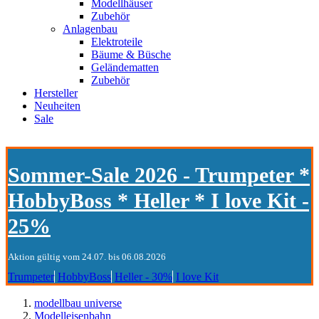
Modellhäuser
Zubehör
Anlagenbau
Elektroteile
Bäume & Büsche
Geländematten
Zubehör
Hersteller
Neuheiten
Sale
Sommer-Sale 2026 - Trumpeter *
HobbyBoss * Heller * I love Kit -
25%
Aktion gültig vom 24.07. bis 06.08.2026
Trumpeter
HobbyBoss
Heller - 30%
I love Kit
modellbau universe
Modelleisenbahn