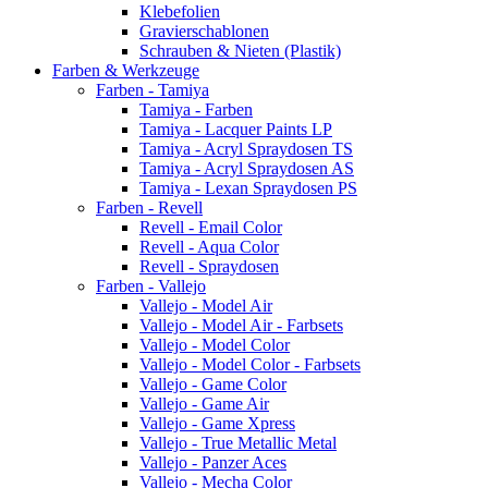
Klebefolien
Gravierschablonen
Schrauben & Nieten (Plastik)
Farben & Werkzeuge
Farben - Tamiya
Tamiya - Farben
Tamiya - Lacquer Paints LP
Tamiya - Acryl Spraydosen TS
Tamiya - Acryl Spraydosen AS
Tamiya - Lexan Spraydosen PS
Farben - Revell
Revell - Email Color
Revell - Aqua Color
Revell - Spraydosen
Farben - Vallejo
Vallejo - Model Air
Vallejo - Model Air - Farbsets
Vallejo - Model Color
Vallejo - Model Color - Farbsets
Vallejo - Game Color
Vallejo - Game Air
Vallejo - Game Xpress
Vallejo - True Metallic Metal
Vallejo - Panzer Aces
Vallejo - Mecha Color