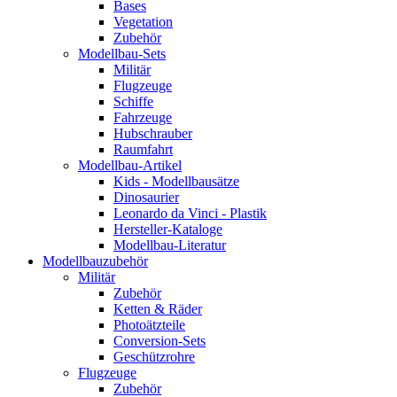
Bases
Vegetation
Zubehör
Modellbau-Sets
Militär
Flugzeuge
Schiffe
Fahrzeuge
Hubschrauber
Raumfahrt
Modellbau-Artikel
Kids - Modellbausätze
Dinosaurier
Leonardo da Vinci - Plastik
Hersteller-Kataloge
Modellbau-Literatur
Modellbauzubehör
Militär
Zubehör
Ketten & Räder
Photoätzteile
Conversion-Sets
Geschützrohre
Flugzeuge
Zubehör