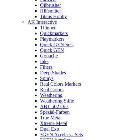
Oilbrusher
Hilfsmittel
Titans Hobby
AK Interactive
Thinner
Quickmarkers
Playmarkers
Quick GEN Sets
Quick GEN
Gouache
Inks
Filters
Deep Shades
Sprays
Real Colors Markers
Real Colors
Weathering
Weathering Stifte
ABT 502 Oils
Spezial-Farben
True Metal
Xtreme Metal
Dual Exo
3GEN Acrylics - Sets