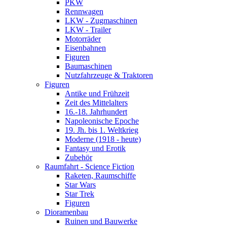
PKW
Rennwagen
LKW - Zugmaschinen
LKW - Trailer
Motorräder
Eisenbahnen
Figuren
Baumaschinen
Nutzfahrzeuge & Traktoren
Figuren
Antike und Frühzeit
Zeit des Mittelalters
16.-18. Jahrhundert
Napoleonische Epoche
19. Jh. bis 1. Weltkrieg
Moderne (1918 - heute)
Fantasy und Erotik
Zubehör
Raumfahrt - Science Fiction
Raketen, Raumschiffe
Star Wars
Star Trek
Figuren
Dioramenbau
Ruinen und Bauwerke