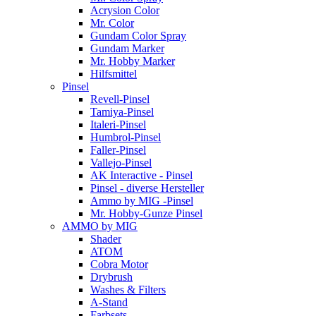
Acrysion Color
Mr. Color
Gundam Color Spray
Gundam Marker
Mr. Hobby Marker
Hilfsmittel
Pinsel
Revell-Pinsel
Tamiya-Pinsel
Italeri-Pinsel
Humbrol-Pinsel
Faller-Pinsel
Vallejo-Pinsel
AK Interactive - Pinsel
Pinsel - diverse Hersteller
Ammo by MIG -Pinsel
Mr. Hobby-Gunze Pinsel
AMMO by MIG
Shader
ATOM
Cobra Motor
Drybrush
Washes & Filters
A-Stand
Farbsets