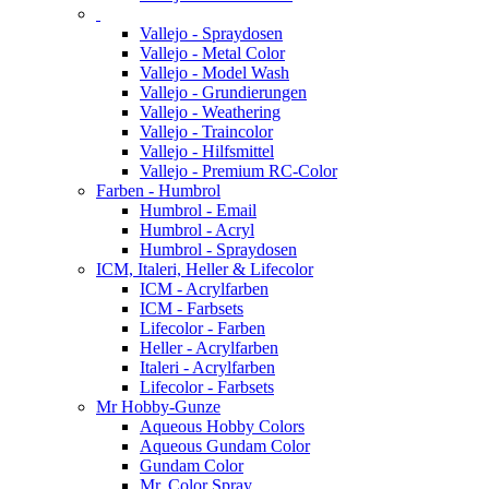
Vallejo - Spraydosen
Vallejo - Metal Color
Vallejo - Model Wash
Vallejo - Grundierungen
Vallejo - Weathering
Vallejo - Traincolor
Vallejo - Hilfsmittel
Vallejo - Premium RC-Color
Farben - Humbrol
Humbrol - Email
Humbrol - Acryl
Humbrol - Spraydosen
ICM, Italeri, Heller & Lifecolor
ICM - Acrylfarben
ICM - Farbsets
Lifecolor - Farben
Heller - Acrylfarben
Italeri - Acrylfarben
Lifecolor - Farbsets
Mr Hobby-Gunze
Aqueous Hobby Colors
Aqueous Gundam Color
Gundam Color
Mr. Color Spray