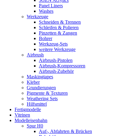
3GEN Acrylics
Panel Liners
Washes
Werkzeuge
Schneiden & Trennen
Schleifen & Polieren
Pinzetten & Zangen
Bohrer
Werkzeug-Sets
weitere Werkzeuge
Airbrush
Airbrush-Pistolen
Airbrush-Kompressoren
Airbrush-Zubehör
Maskingtapes
Kleber
Grundierungen
Pigmente & Texturen
Weathering Sets
Hilfsmittel
Fertigmodelle
Vitrinen
Modelleisenbahn
Spur H0
Auf-, Abfahrten & Brücken