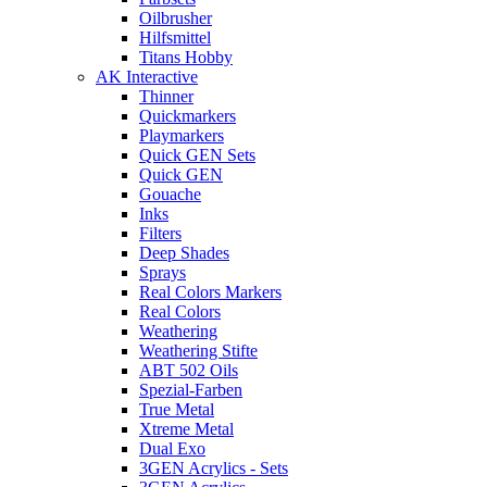
Oilbrusher
Hilfsmittel
Titans Hobby
AK Interactive
Thinner
Quickmarkers
Playmarkers
Quick GEN Sets
Quick GEN
Gouache
Inks
Filters
Deep Shades
Sprays
Real Colors Markers
Real Colors
Weathering
Weathering Stifte
ABT 502 Oils
Spezial-Farben
True Metal
Xtreme Metal
Dual Exo
3GEN Acrylics - Sets