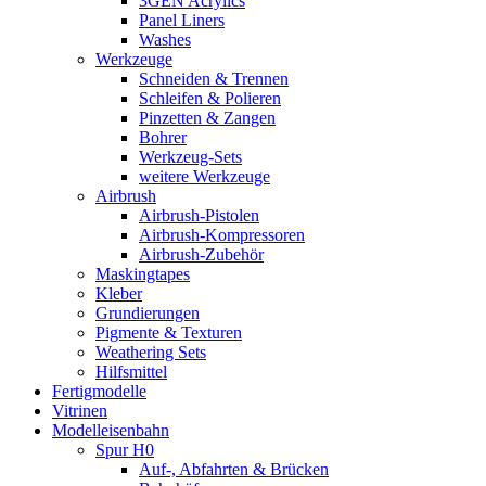
3GEN Acrylics
Panel Liners
Washes
Werkzeuge
Schneiden & Trennen
Schleifen & Polieren
Pinzetten & Zangen
Bohrer
Werkzeug-Sets
weitere Werkzeuge
Airbrush
Airbrush-Pistolen
Airbrush-Kompressoren
Airbrush-Zubehör
Maskingtapes
Kleber
Grundierungen
Pigmente & Texturen
Weathering Sets
Hilfsmittel
Fertigmodelle
Vitrinen
Modelleisenbahn
Spur H0
Auf-, Abfahrten & Brücken