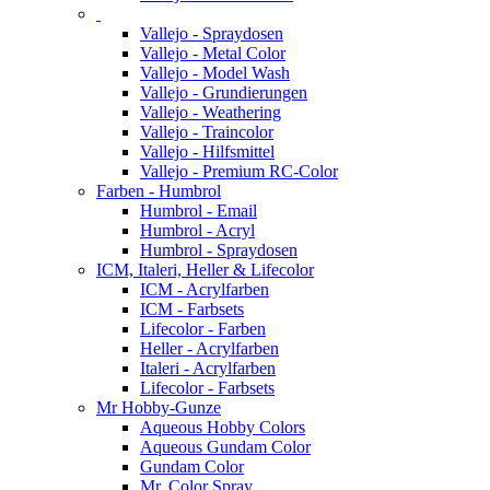
Vallejo - Spraydosen
Vallejo - Metal Color
Vallejo - Model Wash
Vallejo - Grundierungen
Vallejo - Weathering
Vallejo - Traincolor
Vallejo - Hilfsmittel
Vallejo - Premium RC-Color
Farben - Humbrol
Humbrol - Email
Humbrol - Acryl
Humbrol - Spraydosen
ICM, Italeri, Heller & Lifecolor
ICM - Acrylfarben
ICM - Farbsets
Lifecolor - Farben
Heller - Acrylfarben
Italeri - Acrylfarben
Lifecolor - Farbsets
Mr Hobby-Gunze
Aqueous Hobby Colors
Aqueous Gundam Color
Gundam Color
Mr. Color Spray