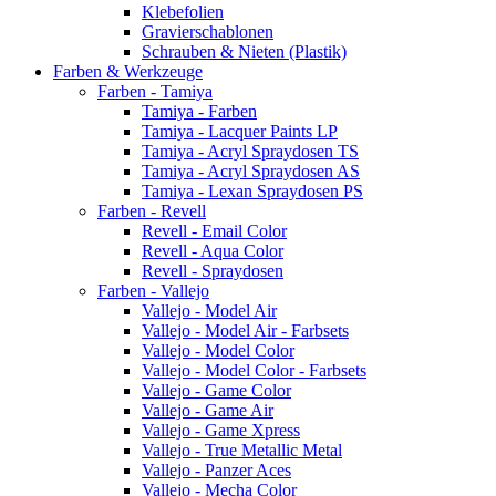
Klebefolien
Gravierschablonen
Schrauben & Nieten (Plastik)
Farben & Werkzeuge
Farben - Tamiya
Tamiya - Farben
Tamiya - Lacquer Paints LP
Tamiya - Acryl Spraydosen TS
Tamiya - Acryl Spraydosen AS
Tamiya - Lexan Spraydosen PS
Farben - Revell
Revell - Email Color
Revell - Aqua Color
Revell - Spraydosen
Farben - Vallejo
Vallejo - Model Air
Vallejo - Model Air - Farbsets
Vallejo - Model Color
Vallejo - Model Color - Farbsets
Vallejo - Game Color
Vallejo - Game Air
Vallejo - Game Xpress
Vallejo - True Metallic Metal
Vallejo - Panzer Aces
Vallejo - Mecha Color