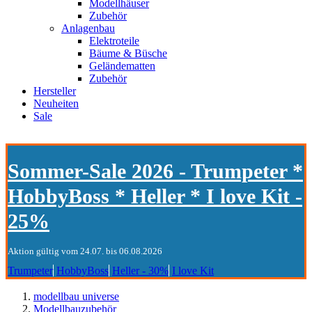
Modellhäuser
Zubehör
Anlagenbau
Elektroteile
Bäume & Büsche
Geländematten
Zubehör
Hersteller
Neuheiten
Sale
Sommer-Sale 2026 - Trumpeter *
HobbyBoss * Heller * I love Kit -
25%
Aktion gültig vom 24.07. bis 06.08.2026
Trumpeter
HobbyBoss
Heller - 30%
I love Kit
modellbau universe
Modellbauzubehör