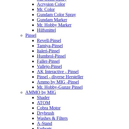
Acrysion Color
Mr. Color
Gundam Color Spray
Gundam Marker
Mr. Hobby Marker
Hilfsmittel
Pinsel
Revell-Pinsel
Tamiya-Pinsel
Italeri-Pinsel
Humbrol-Pinsel
Faller-Pinsel
Vallejo-Pinsel
AK Interactive - Pinsel
Pinsel - diverse Hersteller
Ammo by MIG -Pinsel
Mr. Hobby-Gunze Pinsel
AMMO by MIG
Shader
ATOM
Cobra Motor
Drybrush
Washes & Filters
A-Stand
Farbsets