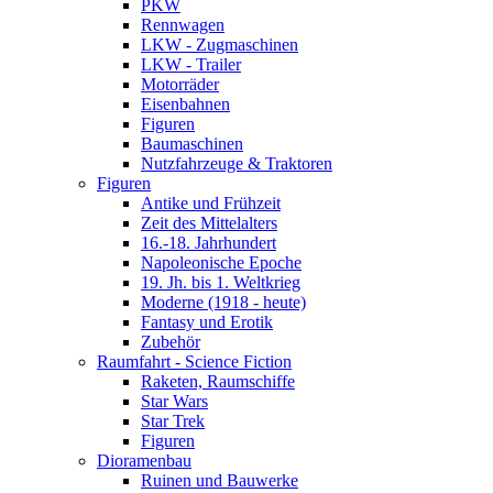
PKW
Rennwagen
LKW - Zugmaschinen
LKW - Trailer
Motorräder
Eisenbahnen
Figuren
Baumaschinen
Nutzfahrzeuge & Traktoren
Figuren
Antike und Frühzeit
Zeit des Mittelalters
16.-18. Jahrhundert
Napoleonische Epoche
19. Jh. bis 1. Weltkrieg
Moderne (1918 - heute)
Fantasy und Erotik
Zubehör
Raumfahrt - Science Fiction
Raketen, Raumschiffe
Star Wars
Star Trek
Figuren
Dioramenbau
Ruinen und Bauwerke