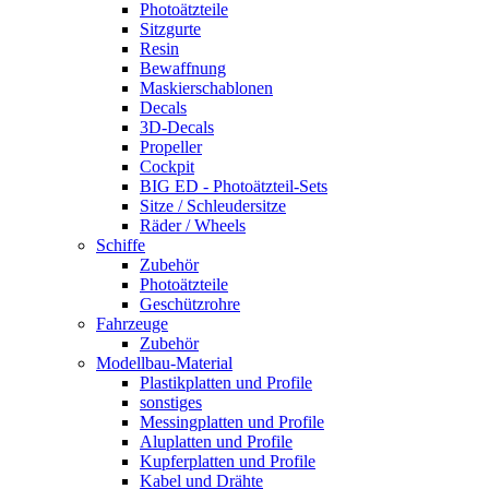
Photoätzteile
Sitzgurte
Resin
Bewaffnung
Maskierschablonen
Decals
3D-Decals
Propeller
Cockpit
BIG ED - Photoätzteil-Sets
Sitze / Schleudersitze
Räder / Wheels
Schiffe
Zubehör
Photoätzteile
Geschützrohre
Fahrzeuge
Zubehör
Modellbau-Material
Plastikplatten und Profile
sonstiges
Messingplatten und Profile
Aluplatten und Profile
Kupferplatten und Profile
Kabel und Drähte