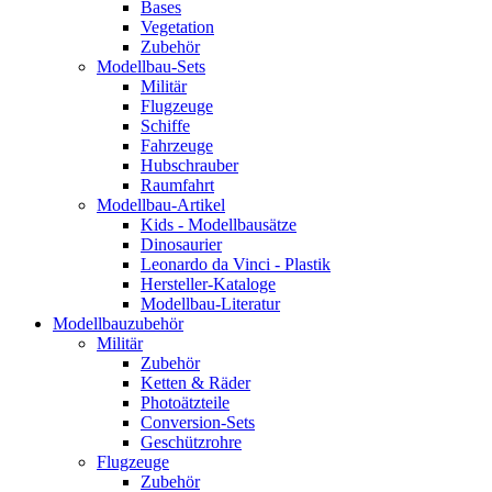
Bases
Vegetation
Zubehör
Modellbau-Sets
Militär
Flugzeuge
Schiffe
Fahrzeuge
Hubschrauber
Raumfahrt
Modellbau-Artikel
Kids - Modellbausätze
Dinosaurier
Leonardo da Vinci - Plastik
Hersteller-Kataloge
Modellbau-Literatur
Modellbauzubehör
Militär
Zubehör
Ketten & Räder
Photoätzteile
Conversion-Sets
Geschützrohre
Flugzeuge
Zubehör