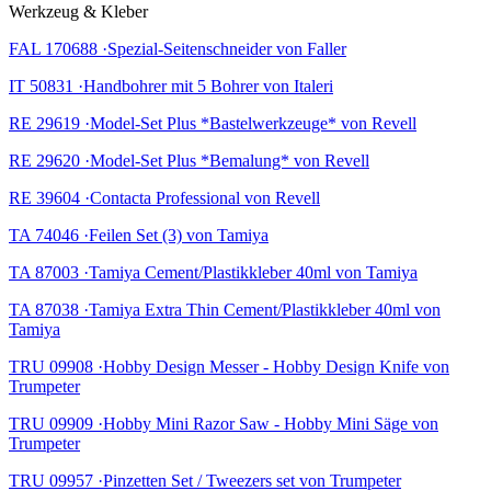
Werkzeug & Kleber
FAL 170688 ·Spezial-Seitenschneider von Faller
IT 50831 ·Handbohrer mit 5 Bohrer von Italeri
RE 29619 ·Model-Set Plus *Bastelwerkzeuge* von Revell
RE 29620 ·Model-Set Plus *Bemalung* von Revell
RE 39604 ·Contacta Professional von Revell
TA 74046 ·Feilen Set (3) von Tamiya
TA 87003 ·Tamiya Cement/Plastikkleber 40ml von Tamiya
TA 87038 ·Tamiya Extra Thin Cement/Plastikkleber 40ml von
Tamiya
TRU 09908 ·Hobby Design Messer - Hobby Design Knife von
Trumpeter
TRU 09909 ·Hobby Mini Razor Saw - Hobby Mini Säge von
Trumpeter
TRU 09957 ·Pinzetten Set / Tweezers set von Trumpeter