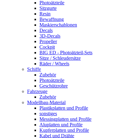
Photoätzteile
Sitzgurte
Resin
Bewaffnung
Maskierschablonen
Decals
3D-Decals
Propeller
Cockpit
BIG ED - Photoätzteil-Sets
Sitze / Schleudersitze
Räder / Wheels
Schiffe
Zubehör
Photoätzteile
Geschützrohre
Fahrzeuge
Zubehör
Modellbau-Material
Plastikplatten und Profile
sonstiges
Messingplatten und Profile
Aluplatten und Profile
Kupferplatten und Profile
Kabel und Drähte