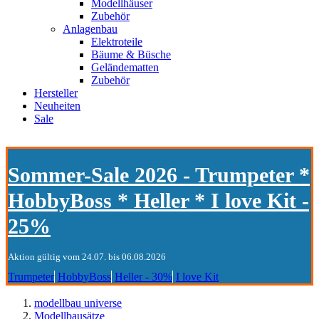
Modellhäuser
Zubehör
Anlagenbau
Elektroteile
Bäume & Büsche
Geländematten
Zubehör
Hersteller
Neuheiten
Sale
Sommer-Sale 2026 - Trumpeter *
HobbyBoss * Heller * I love Kit -
25%
Aktion gültig vom 24.07. bis 06.08.2026
Trumpeter
HobbyBoss
Heller - 30%
I love Kit
modellbau universe
Modellbausätze