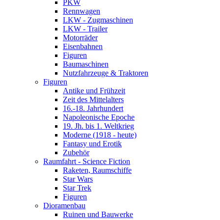
PKW
Rennwagen
LKW - Zugmaschinen
LKW - Trailer
Motorräder
Eisenbahnen
Figuren
Baumaschinen
Nutzfahrzeuge & Traktoren
Figuren
Antike und Frühzeit
Zeit des Mittelalters
16.-18. Jahrhundert
Napoleonische Epoche
19. Jh. bis 1. Weltkrieg
Moderne (1918 - heute)
Fantasy und Erotik
Zubehör
Raumfahrt - Science Fiction
Raketen, Raumschiffe
Star Wars
Star Trek
Figuren
Dioramenbau
Ruinen und Bauwerke