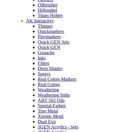
Oilbrusher
Hilfsmittel
Titans Hobby
AK Interactive
Thinner
Quickmarkers
Playmarkers
Quick GEN Sets
Quick GEN
Gouache
Inks
Filters
Deep Shades
Sprays
Real Colors Markers
Real Colors
Weathering
Weathering Stifte
ABT 502 Oils
Spezial-Farben
True Metal
Xtreme Metal
Dual Exo
3GEN Acrylics - Sets