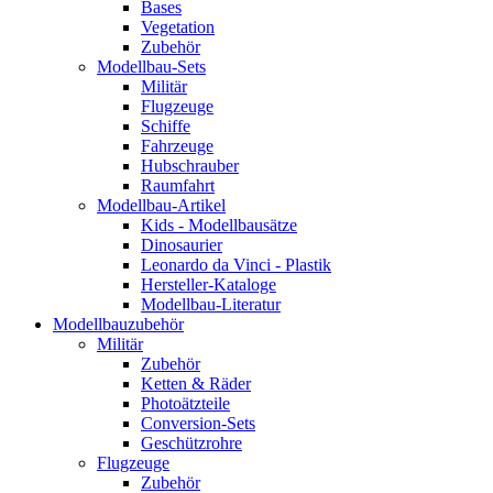
Bases
Vegetation
Zubehör
Modellbau-Sets
Militär
Flugzeuge
Schiffe
Fahrzeuge
Hubschrauber
Raumfahrt
Modellbau-Artikel
Kids - Modellbausätze
Dinosaurier
Leonardo da Vinci - Plastik
Hersteller-Kataloge
Modellbau-Literatur
Modellbauzubehör
Militär
Zubehör
Ketten & Räder
Photoätzteile
Conversion-Sets
Geschützrohre
Flugzeuge
Zubehör