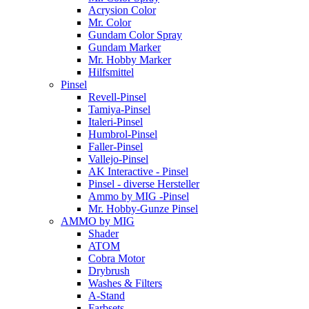
Acrysion Color
Mr. Color
Gundam Color Spray
Gundam Marker
Mr. Hobby Marker
Hilfsmittel
Pinsel
Revell-Pinsel
Tamiya-Pinsel
Italeri-Pinsel
Humbrol-Pinsel
Faller-Pinsel
Vallejo-Pinsel
AK Interactive - Pinsel
Pinsel - diverse Hersteller
Ammo by MIG -Pinsel
Mr. Hobby-Gunze Pinsel
AMMO by MIG
Shader
ATOM
Cobra Motor
Drybrush
Washes & Filters
A-Stand
Farbsets