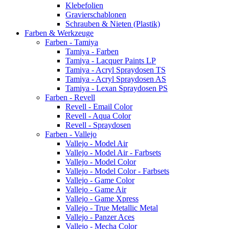
Klebefolien
Gravierschablonen
Schrauben & Nieten (Plastik)
Farben & Werkzeuge
Farben - Tamiya
Tamiya - Farben
Tamiya - Lacquer Paints LP
Tamiya - Acryl Spraydosen TS
Tamiya - Acryl Spraydosen AS
Tamiya - Lexan Spraydosen PS
Farben - Revell
Revell - Email Color
Revell - Aqua Color
Revell - Spraydosen
Farben - Vallejo
Vallejo - Model Air
Vallejo - Model Air - Farbsets
Vallejo - Model Color
Vallejo - Model Color - Farbsets
Vallejo - Game Color
Vallejo - Game Air
Vallejo - Game Xpress
Vallejo - True Metallic Metal
Vallejo - Panzer Aces
Vallejo - Mecha Color