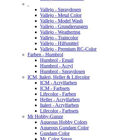
Vallejo - Spraydosen
Vallejo - Metal Color
Vallejo - Model Wash
Vallejo - Grundierungen
Vallejo - Weathering
Vallejo - Traincolor
Vallejo - Hilfsmittel
Vallejo - Premium RC-Color
Farben - Humbrol
Humbrol - Email
Humbrol - Acryl
Humbrol - Spraydosen
ICM, Italeri, Heller & Lifecolor
ICM - Acrylfarben
ICM - Farbsets
Lifecolor - Farben
Heller - Acrylfarben
Italeri - Acrylfarben
Lifecolor - Farbsets
Mr Hobby-Gunze
Aqueous Hobby Colors
Aqueous Gundam Color
Gundam Color
Mr. Color Spray