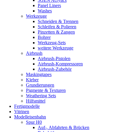
3GEN Acrylics
Panel Liners
Washes
Werkzeuge
Schneiden & Trennen
Schleifen & Polieren
Pinzetten & Zangen
Bohrer
Werkzeug-Sets
weitere Werkzeuge
Airbrush
Airbrush-Pistolen
Airbrush-Kompressoren
Airbrush-Zubehör
Maskingtapes
Kleber
Grundierungen
Pigmente & Texturen
Weathering Sets
Hilfsmittel
Fertigmodelle
Vitrinen
Modelleisenbahn
Spur H0
Auf-, Abfahrten & Brücken