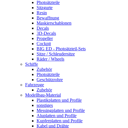
Photoätzteile
Sitzgurte
Resin
Bewaffnung
Maskierschablonen
Decals
3D-Decals
Propeller
Cockpit
BIG ED - Photoätzteil-Sets
Sitze / Schleudersitze
Räder / Wheels
Schiffe
Zubehör
Photoätzteile
Geschützrohre
Fahrzeuge
Zubehör
Modellbau-Material
Plastikplatten und Profile
sonstiges
Messingplatten und Profile
Aluplatten und Profile
Kupferplatten und Profile
Kabel und Drähte