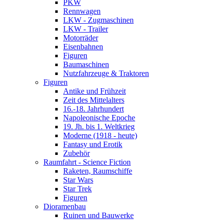
PKW
Rennwagen
LKW - Zugmaschinen
LKW - Trailer
Motorräder
Eisenbahnen
Figuren
Baumaschinen
Nutzfahrzeuge & Traktoren
Figuren
Antike und Frühzeit
Zeit des Mittelalters
16.-18. Jahrhundert
Napoleonische Epoche
19. Jh. bis 1. Weltkrieg
Moderne (1918 - heute)
Fantasy und Erotik
Zubehör
Raumfahrt - Science Fiction
Raketen, Raumschiffe
Star Wars
Star Trek
Figuren
Dioramenbau
Ruinen und Bauwerke