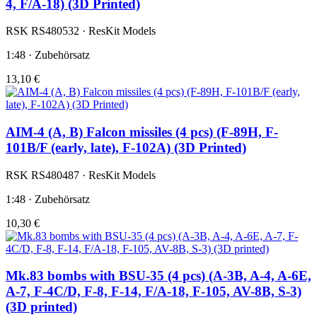
4, F/A-18) (3D Printed)
RSK RS480532 · ResKit Models
1:48 · Zubehörsatz
13,10 €
AIM-4 (A, B) Falcon missiles (4 pcs) (F-89H, F-
101B/F (early, late), F-102A) (3D Printed)
RSK RS480487 · ResKit Models
1:48 · Zubehörsatz
10,30 €
Mk.83 bombs with BSU-35 (4 pcs) (A-3B, A-4, A-6E,
A-7, F-4C/D, F-8, F-14, F/A-18, F-105, AV-8B, S-3)
(3D printed)