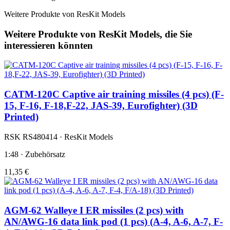
Weitere Produkte von ResKit Models
Weitere Produkte von ResKit Models, die Sie
interessieren könnten
CATM-120C Captive air training missiles (4 pcs) (F-
15, F-16, F-18,F-22, JAS-39, Eurofighter) (3D
Printed)
RSK RS480414 · ResKit Models
1:48 · Zubehörsatz
11,35 €
AGM-62 Walleye I ER missiles (2 pcs) with
AN/AWG-16 data link pod (1 pcs) (A-4, A-6, A-7, F-