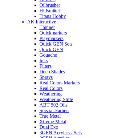
Oilbrusher
Hilfsmittel
Titans Hobby
AK Interactive
Thinner
Quickmarkers
Playmarkers
Quick GEN Sets
Quick GEN
Gouache
Inks
Filters
Deep Shades
Sprays
Real Colors Markers
Real Colors
Weathering
Weathering Stifte
ABT 502 Oils
Spezial-Farben
True Metal
Xtreme Metal
Dual Exo
3GEN Acrylics - Sets