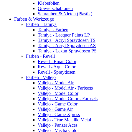
Klebefolien
Gravierschablonen
Schrauben & Nieten (Plastik)
Farben & Werkzeuge
Farben - Tamiya
Tamiya - Farben
Tamiya - Lacquer Paints LP
Tamiya - Acryl Spraydosen TS
Tamiya - Acryl Spraydosen AS
Tamiya - Lexan Spraydosen PS
Farben - Revell
Revell - Email Color
Revell - Aqua Color
Revell - Spraydosen
Farben - Vallejo
Vallejo - Model Air
Vallejo - Model Air - Farbsets
Vallejo - Model Color
Vallejo - Model Color - Farbsets
Vallejo - Game Color
Vallejo - Game Air
Vallejo - Game Xpress
Vallejo - True Metallic Metal
Vallejo - Panzer Aces
Vallejo - Mecha Color