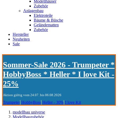
Modellhäuser
Zubehör
Anlagenbau
Elektroteile
Bäume & Büsche
Geländematten
Zubehör
Hersteller
Neuheiten
Sale
Sommer-Sale 2026 - Trumpeter *
HobbyBoss * Heller * I love Kit -
25%
Aktion gültig vom 24.07. bis 06.08.2026
Trumpeter
HobbyBoss
Heller - 30%
I love Kit
modellbau universe
Modellbauzubehör