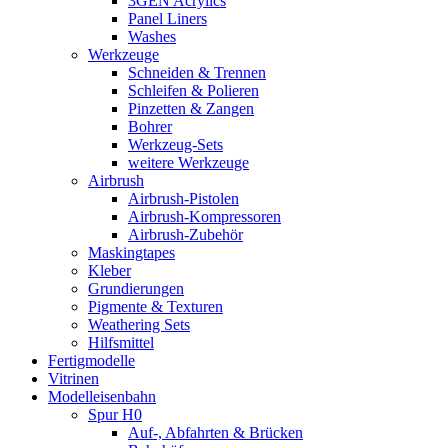
3GEN Acrylics
Panel Liners
Washes
Werkzeuge
Schneiden & Trennen
Schleifen & Polieren
Pinzetten & Zangen
Bohrer
Werkzeug-Sets
weitere Werkzeuge
Airbrush
Airbrush-Pistolen
Airbrush-Kompressoren
Airbrush-Zubehör
Maskingtapes
Kleber
Grundierungen
Pigmente & Texturen
Weathering Sets
Hilfsmittel
Fertigmodelle
Vitrinen
Modelleisenbahn
Spur H0
Auf-, Abfahrten & Brücken