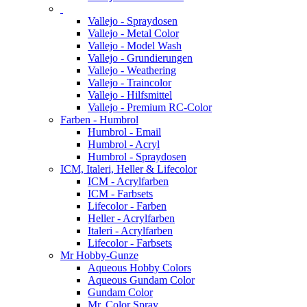
Vallejo - Spraydosen
Vallejo - Metal Color
Vallejo - Model Wash
Vallejo - Grundierungen
Vallejo - Weathering
Vallejo - Traincolor
Vallejo - Hilfsmittel
Vallejo - Premium RC-Color
Farben - Humbrol
Humbrol - Email
Humbrol - Acryl
Humbrol - Spraydosen
ICM, Italeri, Heller & Lifecolor
ICM - Acrylfarben
ICM - Farbsets
Lifecolor - Farben
Heller - Acrylfarben
Italeri - Acrylfarben
Lifecolor - Farbsets
Mr Hobby-Gunze
Aqueous Hobby Colors
Aqueous Gundam Color
Gundam Color
Mr. Color Spray