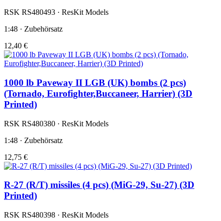
RSK RS480493 · ResKit Models
1:48 · Zubehörsatz
12,40 €
1000 lb Paveway II LGB (UK) bombs (2 pcs)
(Tornado, Eurofighter,Buccaneer, Harrier) (3D
Printed)
RSK RS480380 · ResKit Models
1:48 · Zubehörsatz
12,75 €
R-27 (R/T) missiles (4 pcs) (MiG-29, Su-27) (3D
Printed)
RSK RS480398 · ResKit Models