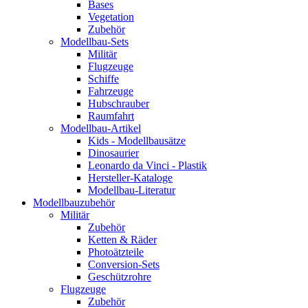
Bases
Vegetation
Zubehör
Modellbau-Sets
Militär
Flugzeuge
Schiffe
Fahrzeuge
Hubschrauber
Raumfahrt
Modellbau-Artikel
Kids - Modellbausätze
Dinosaurier
Leonardo da Vinci - Plastik
Hersteller-Kataloge
Modellbau-Literatur
Modellbauzubehör
Militär
Zubehör
Ketten & Räder
Photoätzteile
Conversion-Sets
Geschützrohre
Flugzeuge
Zubehör