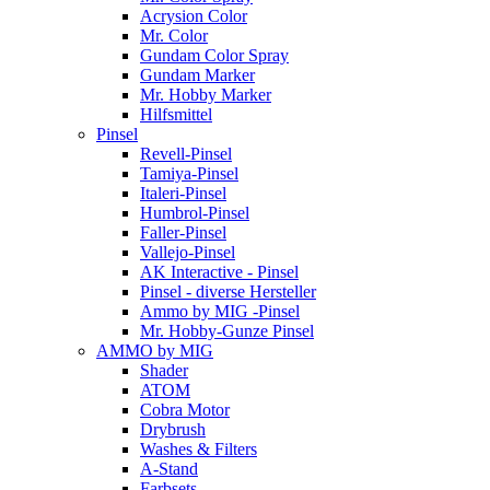
Acrysion Color
Mr. Color
Gundam Color Spray
Gundam Marker
Mr. Hobby Marker
Hilfsmittel
Pinsel
Revell-Pinsel
Tamiya-Pinsel
Italeri-Pinsel
Humbrol-Pinsel
Faller-Pinsel
Vallejo-Pinsel
AK Interactive - Pinsel
Pinsel - diverse Hersteller
Ammo by MIG -Pinsel
Mr. Hobby-Gunze Pinsel
AMMO by MIG
Shader
ATOM
Cobra Motor
Drybrush
Washes & Filters
A-Stand
Farbsets