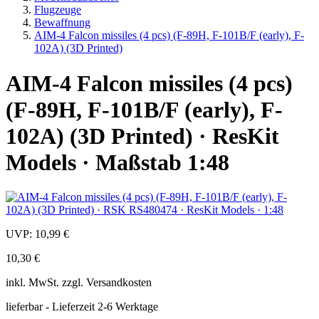
Flugzeuge
Bewaffnung
AIM-4 Falcon missiles (4 pcs) (F-89H, F-101B/F (early), F-
102A) (3D Printed)
AIM-4 Falcon missiles (4 pcs)
(F-89H, F-101B/F (early), F-
102A) (3D Printed) · ResKit
Models · Maßstab 1:48
UVP:
10,99 €
10,30 €
inkl.
MwSt. zzgl.
Versandkosten
lieferbar - Lieferzeit 2-6 Werktage