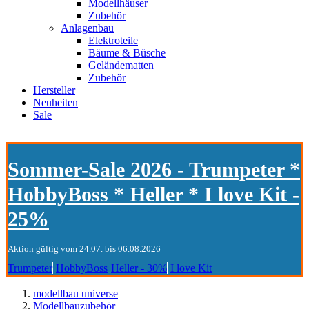
Modellhäuser
Zubehör
Anlagenbau
Elektroteile
Bäume & Büsche
Geländematten
Zubehör
Hersteller
Neuheiten
Sale
Sommer-Sale 2026 - Trumpeter *
HobbyBoss * Heller * I love Kit -
25%
Aktion gültig vom 24.07. bis 06.08.2026
Trumpeter
HobbyBoss
Heller - 30%
I love Kit
modellbau universe
Modellbauzubehör