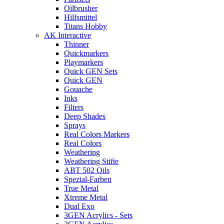
Oilbrusher
Hilfsmittel
Titans Hobby
AK Interactive
Thinner
Quickmarkers
Playmarkers
Quick GEN Sets
Quick GEN
Gouache
Inks
Filters
Deep Shades
Sprays
Real Colors Markers
Real Colors
Weathering
Weathering Stifte
ABT 502 Oils
Spezial-Farben
True Metal
Xtreme Metal
Dual Exo
3GEN Acrylics - Sets