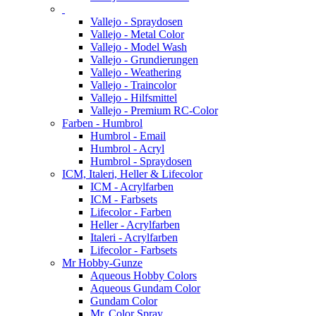
Vallejo - Spraydosen
Vallejo - Metal Color
Vallejo - Model Wash
Vallejo - Grundierungen
Vallejo - Weathering
Vallejo - Traincolor
Vallejo - Hilfsmittel
Vallejo - Premium RC-Color
Farben - Humbrol
Humbrol - Email
Humbrol - Acryl
Humbrol - Spraydosen
ICM, Italeri, Heller & Lifecolor
ICM - Acrylfarben
ICM - Farbsets
Lifecolor - Farben
Heller - Acrylfarben
Italeri - Acrylfarben
Lifecolor - Farbsets
Mr Hobby-Gunze
Aqueous Hobby Colors
Aqueous Gundam Color
Gundam Color
Mr. Color Spray