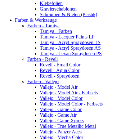
Klebefolien
Gravierschablonen
Schrauben & Nieten (Plastik)
Farben & Werkzeuge
Farben - Tamiya
Tamiya - Farben
Tamiya - Lacquer Paints LP
Tamiya - Acryl Spraydosen TS
Tamiya - Acryl Spraydosen AS
Tamiya - Lexan Spraydosen PS
Farben - Revell
Revell - Email Color
Revell - Aqua Color
Revell - Spraydosen
Farben - Vallejo
Vallejo - Model Air
Vallejo - Model Air - Farbsets
Vallejo - Model Color
Vallejo - Model Color - Farbsets
Vallejo - Game Color
Vallejo - Game Air
Vallejo - Game Xpress
Vallejo - True Metallic Metal
Vallejo - Panzer Aces
Vallejo - Mecha Color