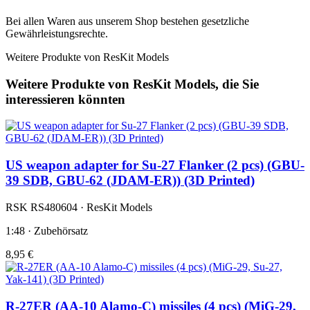
Bei allen Waren aus unserem Shop bestehen gesetzliche
Gewährleistungsrechte.
Weitere Produkte von ResKit Models
Weitere Produkte von ResKit Models, die Sie
interessieren könnten
US weapon adapter for Su-27 Flanker (2 pcs) (GBU-
39 SDB, GBU-62 (JDAM-ER)) (3D Printed)
RSK RS480604 · ResKit Models
1:48 · Zubehörsatz
8,95 €
R-27ER (AA-10 Alamo-C) missiles (4 pcs) (MiG-29,