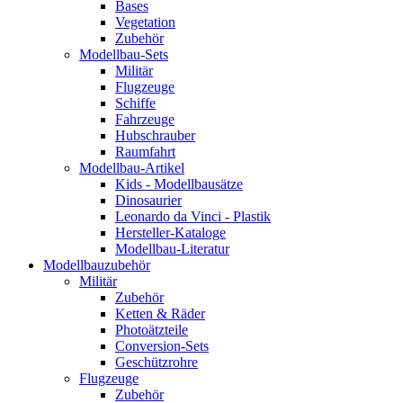
Bases
Vegetation
Zubehör
Modellbau-Sets
Militär
Flugzeuge
Schiffe
Fahrzeuge
Hubschrauber
Raumfahrt
Modellbau-Artikel
Kids - Modellbausätze
Dinosaurier
Leonardo da Vinci - Plastik
Hersteller-Kataloge
Modellbau-Literatur
Modellbauzubehör
Militär
Zubehör
Ketten & Räder
Photoätzteile
Conversion-Sets
Geschützrohre
Flugzeuge
Zubehör