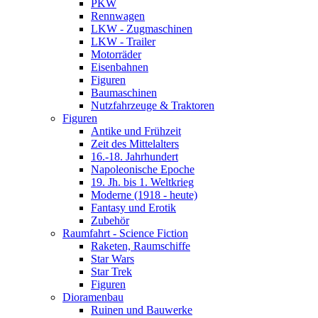
PKW
Rennwagen
LKW - Zugmaschinen
LKW - Trailer
Motorräder
Eisenbahnen
Figuren
Baumaschinen
Nutzfahrzeuge & Traktoren
Figuren
Antike und Frühzeit
Zeit des Mittelalters
16.-18. Jahrhundert
Napoleonische Epoche
19. Jh. bis 1. Weltkrieg
Moderne (1918 - heute)
Fantasy und Erotik
Zubehör
Raumfahrt - Science Fiction
Raketen, Raumschiffe
Star Wars
Star Trek
Figuren
Dioramenbau
Ruinen und Bauwerke