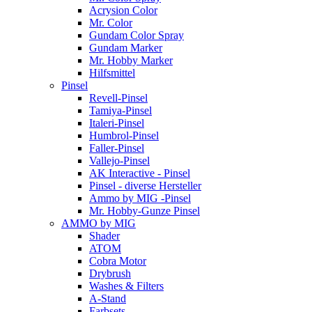
Acrysion Color
Mr. Color
Gundam Color Spray
Gundam Marker
Mr. Hobby Marker
Hilfsmittel
Pinsel
Revell-Pinsel
Tamiya-Pinsel
Italeri-Pinsel
Humbrol-Pinsel
Faller-Pinsel
Vallejo-Pinsel
AK Interactive - Pinsel
Pinsel - diverse Hersteller
Ammo by MIG -Pinsel
Mr. Hobby-Gunze Pinsel
AMMO by MIG
Shader
ATOM
Cobra Motor
Drybrush
Washes & Filters
A-Stand
Farbsets