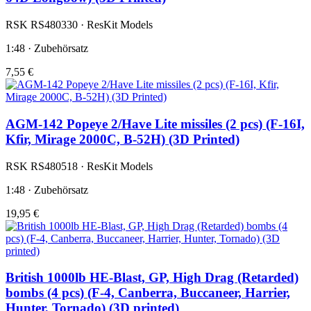
RSK RS480330 · ResKit Models
1:48 · Zubehörsatz
7,55 €
AGM-142 Popeye 2/Have Lite missiles (2 pcs) (F-16I,
Kfir, Mirage 2000C, B-52H) (3D Printed)
RSK RS480518 · ResKit Models
1:48 · Zubehörsatz
19,95 €
British 1000lb HE-Blast, GP, High Drag (Retarded)
bombs (4 pcs) (F-4, Canberra, Buccaneer, Harrier,
Hunter, Tornado) (3D printed)