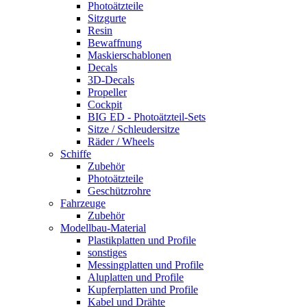
Photoätzteile
Sitzgurte
Resin
Bewaffnung
Maskierschablonen
Decals
3D-Decals
Propeller
Cockpit
BIG ED - Photoätzteil-Sets
Sitze / Schleudersitze
Räder / Wheels
Schiffe
Zubehör
Photoätzteile
Geschützrohre
Fahrzeuge
Zubehör
Modellbau-Material
Plastikplatten und Profile
sonstiges
Messingplatten und Profile
Aluplatten und Profile
Kupferplatten und Profile
Kabel und Drähte