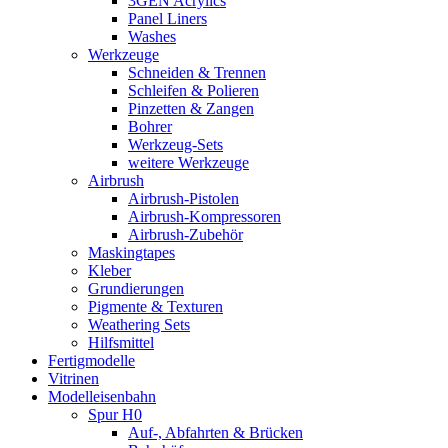
3GEN Acrylics
Panel Liners
Washes
Werkzeuge
Schneiden & Trennen
Schleifen & Polieren
Pinzetten & Zangen
Bohrer
Werkzeug-Sets
weitere Werkzeuge
Airbrush
Airbrush-Pistolen
Airbrush-Kompressoren
Airbrush-Zubehör
Maskingtapes
Kleber
Grundierungen
Pigmente & Texturen
Weathering Sets
Hilfsmittel
Fertigmodelle
Vitrinen
Modelleisenbahn
Spur H0
Auf-, Abfahrten & Brücken