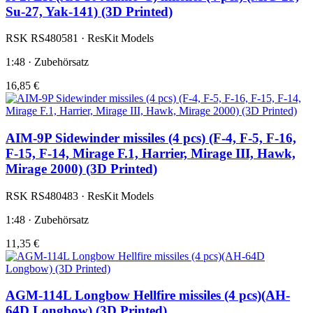
Su-27, Yak-141) (3D Printed)
RSK RS480581 · ResKit Models
1:48 · Zubehörsatz
16,85 €
AIM-9P Sidewinder missiles (4 pcs) (F-4, F-5, F-16,
F-15, F-14, Mirage F.1, Harrier, Mirage III, Hawk,
Mirage 2000) (3D Printed)
RSK RS480483 · ResKit Models
1:48 · Zubehörsatz
11,35 €
AGM-114L Longbow Hellfire missiles (4 pcs)(AH-
64D Longbow) (3D Printed)