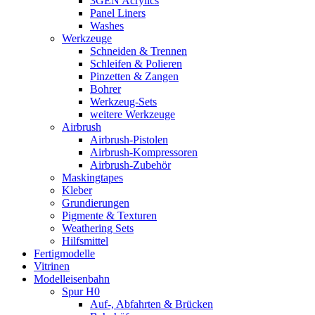
3GEN Acrylics
Panel Liners
Washes
Werkzeuge
Schneiden & Trennen
Schleifen & Polieren
Pinzetten & Zangen
Bohrer
Werkzeug-Sets
weitere Werkzeuge
Airbrush
Airbrush-Pistolen
Airbrush-Kompressoren
Airbrush-Zubehör
Maskingtapes
Kleber
Grundierungen
Pigmente & Texturen
Weathering Sets
Hilfsmittel
Fertigmodelle
Vitrinen
Modelleisenbahn
Spur H0
Auf-, Abfahrten & Brücken