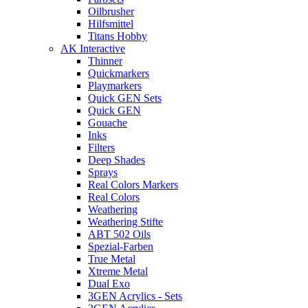
Oilbrusher
Hilfsmittel
Titans Hobby
AK Interactive
Thinner
Quickmarkers
Playmarkers
Quick GEN Sets
Quick GEN
Gouache
Inks
Filters
Deep Shades
Sprays
Real Colors Markers
Real Colors
Weathering
Weathering Stifte
ABT 502 Oils
Spezial-Farben
True Metal
Xtreme Metal
Dual Exo
3GEN Acrylics - Sets