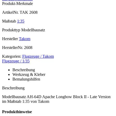
Produkt-Merkmale
ArtikelNr.
TAK 2608
Maßstab
1:35
Produkttyp
Modellbausatz
Hersteller
Takom
HerstellerNr.
2608
Kategorien:
Flugzeuge / Takom
Flugzeuge / 1/35
Beschreibung
Werkzeug & Kleber
Bemalungshilfen
Beschreibung
Modellbausatz AH-64D Apache Longbow Block II - Late Version
im Maßstab 1:35 von Takom
Produkthinweise