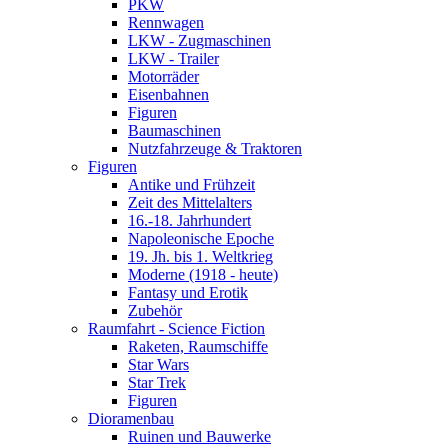
PKW
Rennwagen
LKW - Zugmaschinen
LKW - Trailer
Motorräder
Eisenbahnen
Figuren
Baumaschinen
Nutzfahrzeuge & Traktoren
Figuren
Antike und Frühzeit
Zeit des Mittelalters
16.-18. Jahrhundert
Napoleonische Epoche
19. Jh. bis 1. Weltkrieg
Moderne (1918 - heute)
Fantasy und Erotik
Zubehör
Raumfahrt - Science Fiction
Raketen, Raumschiffe
Star Wars
Star Trek
Figuren
Dioramenbau
Ruinen und Bauwerke