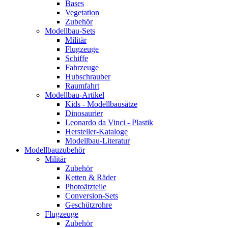
Bases
Vegetation
Zubehör
Modellbau-Sets
Militär
Flugzeuge
Schiffe
Fahrzeuge
Hubschrauber
Raumfahrt
Modellbau-Artikel
Kids - Modellbausätze
Dinosaurier
Leonardo da Vinci - Plastik
Hersteller-Kataloge
Modellbau-Literatur
Modellbauzubehör
Militär
Zubehör
Ketten & Räder
Photoätzteile
Conversion-Sets
Geschützrohre
Flugzeuge
Zubehör