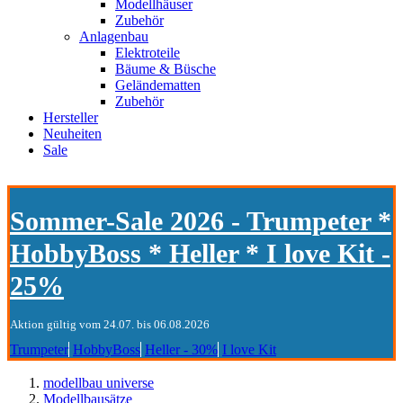
Modellhäuser
Zubehör
Anlagenbau
Elektroteile
Bäume & Büsche
Geländematten
Zubehör
Hersteller
Neuheiten
Sale
Sommer-Sale 2026 - Trumpeter *
HobbyBoss * Heller * I love Kit -
25%
Aktion gültig vom 24.07. bis 06.08.2026
Trumpeter
HobbyBoss
Heller - 30%
I love Kit
modellbau universe
Modellbausätze