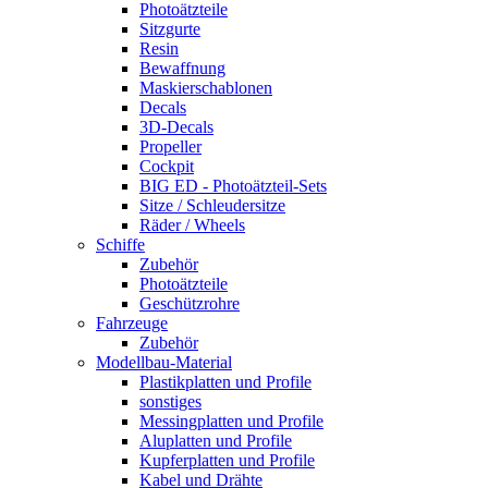
Photoätzteile
Sitzgurte
Resin
Bewaffnung
Maskierschablonen
Decals
3D-Decals
Propeller
Cockpit
BIG ED - Photoätzteil-Sets
Sitze / Schleudersitze
Räder / Wheels
Schiffe
Zubehör
Photoätzteile
Geschützrohre
Fahrzeuge
Zubehör
Modellbau-Material
Plastikplatten und Profile
sonstiges
Messingplatten und Profile
Aluplatten und Profile
Kupferplatten und Profile
Kabel und Drähte