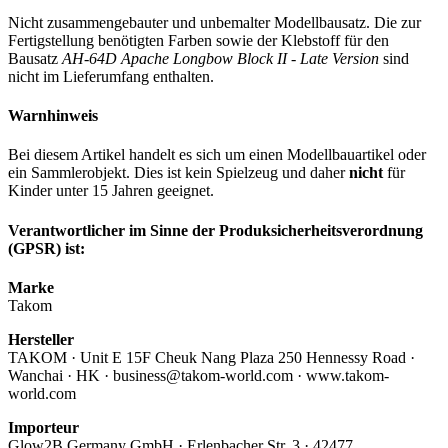
Nicht zusammengebauter und unbemalter Modellbausatz. Die zur
Fertigstellung benötigten Farben sowie der Klebstoff für den
Bausatz
AH-64D Apache Longbow Block II - Late Version
sind
nicht im Lieferumfang enthalten.
Warnhinweis
Bei diesem Artikel handelt es sich um einen Modellbauartikel oder
ein Sammlerobjekt. Dies ist kein Spielzeug und daher
nicht
für
Kinder unter 15 Jahren geeignet.
Verantwortlicher im Sinne der Produksicherheitsverordnung
(GPSR) ist:
Marke
Takom
Hersteller
TAKOM · Unit E 15F Cheuk Nang Plaza 250 Hennessy Road ·
Wanchai · HK · business@takom-world.com · www.takom-
world.com
Importeur
Glow2B Germany GmbH · Erlenbacher Str. 3 · 42477