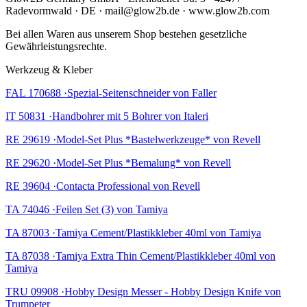
Radevormwald · DE · mail@glow2b.de · www.glow2b.com
Bei allen Waren aus unserem Shop bestehen gesetzliche
Gewährleistungsrechte.
Werkzeug & Kleber
FAL 170688 ·Spezial-Seitenschneider von Faller
IT 50831 ·Handbohrer mit 5 Bohrer von Italeri
RE 29619 ·Model-Set Plus *Bastelwerkzeuge* von Revell
RE 29620 ·Model-Set Plus *Bemalung* von Revell
RE 39604 ·Contacta Professional von Revell
TA 74046 ·Feilen Set (3) von Tamiya
TA 87003 ·Tamiya Cement/Plastikkleber 40ml von Tamiya
TA 87038 ·Tamiya Extra Thin Cement/Plastikkleber 40ml von
Tamiya
TRU 09908 ·Hobby Design Messer - Hobby Design Knife von
Trumpeter