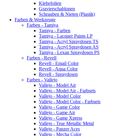
Klebefolien
Gravierschablonen
Schrauben & Nieten (Plastik)
Farben & Werkzeuge
Farben - Tamiya
Tamiya - Farben
Tamiya - Lacquer Paints LP
Tamiya - Acryl Spraydosen TS
Tamiya - Acryl Spraydosen AS
Tamiya - Lexan Spraydosen PS
Farben - Revell
Revell - Email Color
Revell - Aqua Color
Revell - Spraydosen
Farben - Vallejo
Vallejo - Model Air
Vallejo - Model Air - Farbsets
Vallejo - Model Color
Vallejo - Model Color - Farbsets
Vallejo - Game Color
Vallejo - Game Air
Vallejo - Game Xpress
Vallejo - True Metallic Metal
Vallejo - Panzer Aces
Vallejo - Mecha Color