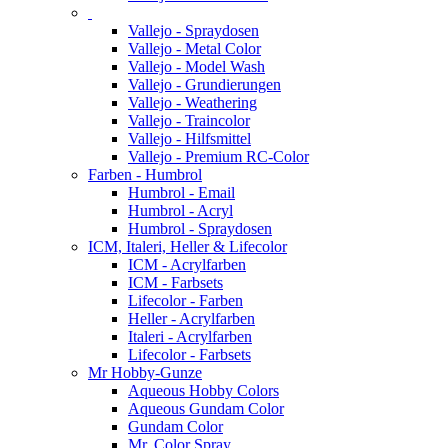
Vallejo - Spraydosen
Vallejo - Metal Color
Vallejo - Model Wash
Vallejo - Grundierungen
Vallejo - Weathering
Vallejo - Traincolor
Vallejo - Hilfsmittel
Vallejo - Premium RC-Color
Farben - Humbrol
Humbrol - Email
Humbrol - Acryl
Humbrol - Spraydosen
ICM, Italeri, Heller & Lifecolor
ICM - Acrylfarben
ICM - Farbsets
Lifecolor - Farben
Heller - Acrylfarben
Italeri - Acrylfarben
Lifecolor - Farbsets
Mr Hobby-Gunze
Aqueous Hobby Colors
Aqueous Gundam Color
Gundam Color
Mr. Color Spray