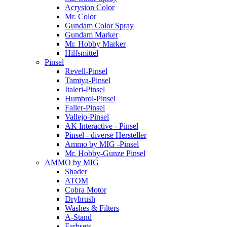
Acrysion Color
Mr. Color
Gundam Color Spray
Gundam Marker
Mr. Hobby Marker
Hilfsmittel
Pinsel
Revell-Pinsel
Tamiya-Pinsel
Italeri-Pinsel
Humbrol-Pinsel
Faller-Pinsel
Vallejo-Pinsel
AK Interactive - Pinsel
Pinsel - diverse Hersteller
Ammo by MIG -Pinsel
Mr. Hobby-Gunze Pinsel
AMMO by MIG
Shader
ATOM
Cobra Motor
Drybrush
Washes & Filters
A-Stand
Farbsets