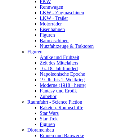
PKW
Rennwagen
LKW - Zugmaschinen
LKW - Trailer
Motorräder
Eisenbahnen
Figuren
Baumaschinen
Nutzfahrzeuge & Traktoren
Figuren
Antike und Frühzeit
Zeit des Mittelalters
16.-18. Jahrhundert
Napoleonische Epoche
19. Jh. bis 1. Weltkrieg
Moderne (1918 - heute)
Fantasy und Erotik
Zubehör
Raumfahrt - Science Fiction
Raketen, Raumschiffe
Star Wars
Star Trek
Figuren
Dioramenbau
Ruinen und Bauwerke