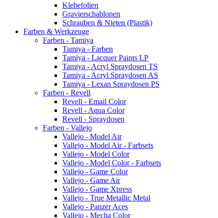
Klebefolien
Gravierschablonen
Schrauben & Nieten (Plastik)
Farben & Werkzeuge
Farben - Tamiya
Tamiya - Farben
Tamiya - Lacquer Paints LP
Tamiya - Acryl Spraydosen TS
Tamiya - Acryl Spraydosen AS
Tamiya - Lexan Spraydosen PS
Farben - Revell
Revell - Email Color
Revell - Aqua Color
Revell - Spraydosen
Farben - Vallejo
Vallejo - Model Air
Vallejo - Model Air - Farbsets
Vallejo - Model Color
Vallejo - Model Color - Farbsets
Vallejo - Game Color
Vallejo - Game Air
Vallejo - Game Xpress
Vallejo - True Metallic Metal
Vallejo - Panzer Aces
Vallejo - Mecha Color