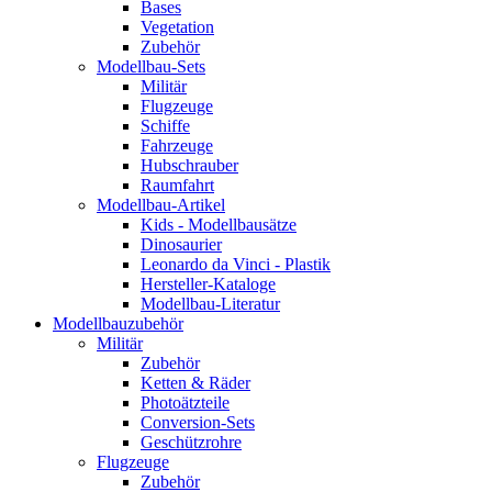
Bases
Vegetation
Zubehör
Modellbau-Sets
Militär
Flugzeuge
Schiffe
Fahrzeuge
Hubschrauber
Raumfahrt
Modellbau-Artikel
Kids - Modellbausätze
Dinosaurier
Leonardo da Vinci - Plastik
Hersteller-Kataloge
Modellbau-Literatur
Modellbauzubehör
Militär
Zubehör
Ketten & Räder
Photoätzteile
Conversion-Sets
Geschützrohre
Flugzeuge
Zubehör