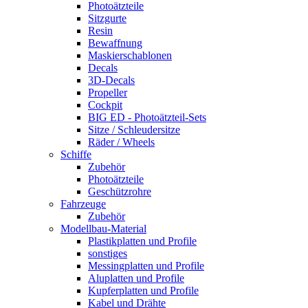
Photoätzteile
Sitzgurte
Resin
Bewaffnung
Maskierschablonen
Decals
3D-Decals
Propeller
Cockpit
BIG ED - Photoätzteil-Sets
Sitze / Schleudersitze
Räder / Wheels
Schiffe
Zubehör
Photoätzteile
Geschützrohre
Fahrzeuge
Zubehör
Modellbau-Material
Plastikplatten und Profile
sonstiges
Messingplatten und Profile
Aluplatten und Profile
Kupferplatten und Profile
Kabel und Drähte