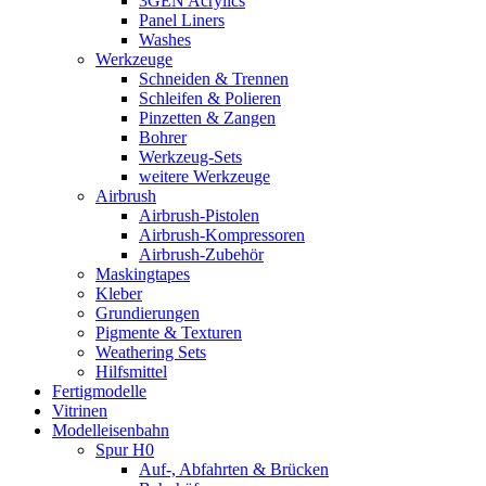
3GEN Acrylics
Panel Liners
Washes
Werkzeuge
Schneiden & Trennen
Schleifen & Polieren
Pinzetten & Zangen
Bohrer
Werkzeug-Sets
weitere Werkzeuge
Airbrush
Airbrush-Pistolen
Airbrush-Kompressoren
Airbrush-Zubehör
Maskingtapes
Kleber
Grundierungen
Pigmente & Texturen
Weathering Sets
Hilfsmittel
Fertigmodelle
Vitrinen
Modelleisenbahn
Spur H0
Auf-, Abfahrten & Brücken