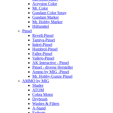
Acrysion Color
Mr. Color
Gundam Color Spray
Gundam Marker
Mr. Hobby Marker
Hilfsmittel
Pinsel
Revell-Pinsel
Tamiya-Pinsel
Italeri-Pinsel
Humbrol-Pinsel
Faller-Pinsel
Vallejo-Pinsel
AK Interactive - Pinsel
Pinsel - diverse Hersteller
Ammo by MIG -Pinsel
Mr. Hobby-Gunze Pinsel
AMMO by MIG
Shader
ATOM
Cobra Motor
Drybrush
Washes & Filters
A-Stand
Farbsets