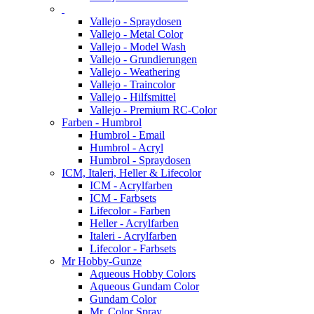
Vallejo - Spraydosen
Vallejo - Metal Color
Vallejo - Model Wash
Vallejo - Grundierungen
Vallejo - Weathering
Vallejo - Traincolor
Vallejo - Hilfsmittel
Vallejo - Premium RC-Color
Farben - Humbrol
Humbrol - Email
Humbrol - Acryl
Humbrol - Spraydosen
ICM, Italeri, Heller & Lifecolor
ICM - Acrylfarben
ICM - Farbsets
Lifecolor - Farben
Heller - Acrylfarben
Italeri - Acrylfarben
Lifecolor - Farbsets
Mr Hobby-Gunze
Aqueous Hobby Colors
Aqueous Gundam Color
Gundam Color
Mr. Color Spray