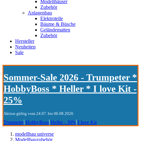
Modellhäuser
Zubehör
Anlagenbau
Elektroteile
Bäume & Büsche
Geländematten
Zubehör
Hersteller
Neuheiten
Sale
Sommer-Sale 2026 - Trumpeter *
HobbyBoss * Heller * I love Kit -
25%
Aktion gültig vom 24.07. bis 06.08.2026
Trumpeter
HobbyBoss
Heller - 30%
I love Kit
modellbau universe
Modellbauzubehör