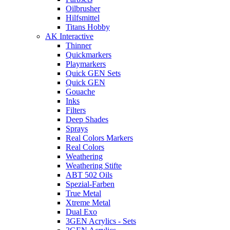
Oilbrusher
Hilfsmittel
Titans Hobby
AK Interactive
Thinner
Quickmarkers
Playmarkers
Quick GEN Sets
Quick GEN
Gouache
Inks
Filters
Deep Shades
Sprays
Real Colors Markers
Real Colors
Weathering
Weathering Stifte
ABT 502 Oils
Spezial-Farben
True Metal
Xtreme Metal
Dual Exo
3GEN Acrylics - Sets