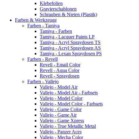
Klebefolien
Gravierschablonen
Schrauben & Nieten (Plastik)
Farben & Werkzeuge
Farben - Tamiya
Tamiya - Farben
Tamiya - Lacquer Paints LP
Tamiya - Acryl Spraydosen TS
Tamiya - Acryl Spraydosen AS
Tamiya - Lexan Spraydosen PS
Farben - Revell
Revell - Email Color
Revell - Aqua Color
Revell - Spraydosen
Farben - Vallejo
Vallejo - Model Air
Vallejo - Model Air - Farbsets
Vallejo - Model Color
Vallejo - Model Color - Farbsets
Vallejo - Game Color
Vallejo - Game Air
Vallejo - Game Xpress
Vallejo - True Metallic Metal
Vallejo - Panzer Aces
Vallejo - Mecha Color