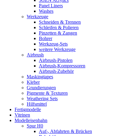
3GEN Acrylics
Panel Liners
Washes
Werkzeuge
Schneiden & Trennen
Schleifen & Polieren
Pinzetten & Zangen
Bohrer
Werkzeug-Sets
weitere Werkzeuge
Airbrush
Airbrush-Pistolen
Airbrush-Kompressoren
Airbrush-Zubehör
Maskingtapes
Kleber
Grundierungen
Pigmente & Texturen
Weathering Sets
Hilfsmittel
Fertigmodelle
Vitrinen
Modelleisenbahn
Spur H0
Auf-, Abfahrten & Brücken