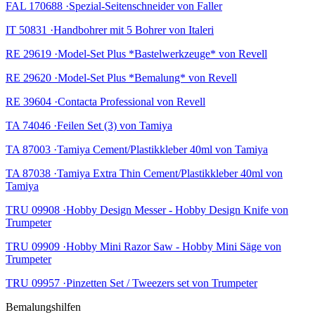
FAL 170688 ·Spezial-Seitenschneider von Faller
IT 50831 ·Handbohrer mit 5 Bohrer von Italeri
RE 29619 ·Model-Set Plus *Bastelwerkzeuge* von Revell
RE 29620 ·Model-Set Plus *Bemalung* von Revell
RE 39604 ·Contacta Professional von Revell
TA 74046 ·Feilen Set (3) von Tamiya
TA 87003 ·Tamiya Cement/Plastikkleber 40ml von Tamiya
TA 87038 ·Tamiya Extra Thin Cement/Plastikkleber 40ml von
Tamiya
TRU 09908 ·Hobby Design Messer - Hobby Design Knife von
Trumpeter
TRU 09909 ·Hobby Mini Razor Saw - Hobby Mini Säge von
Trumpeter
TRU 09957 ·Pinzetten Set / Tweezers set von Trumpeter
Bemalungshilfen