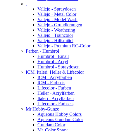
Vallejo - Spraydosen
Vallejo - Metal Color
Vallejo - Model Wash
Vallejo - Grundierungen
Vallejo - Weathering
Vallejo - Traincolor
Vallejo - Hilfsmittel
Vallejo - Premium RC-Color
Farben - Humbrol
Humbrol - Email
Humbrol - Acryl
Humbrol - Spraydosen
ICM, Italeri, Heller & Lifecolor
ICM - Acrylfarben
ICM - Farbsets
Lifecolor - Farben
Heller - Acrylfarben
Italeri - Acrylfarben
Lifecolor - Farbsets
Mr Hobby-Gunze
Aqueous Hobby Colors
Aqueous Gundam Color
Gundam Color
Mr. Color Spray