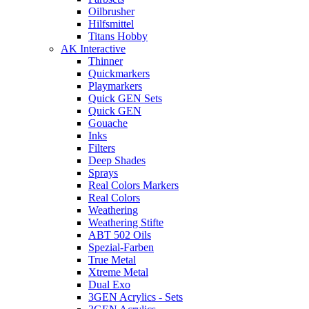
Oilbrusher
Hilfsmittel
Titans Hobby
AK Interactive
Thinner
Quickmarkers
Playmarkers
Quick GEN Sets
Quick GEN
Gouache
Inks
Filters
Deep Shades
Sprays
Real Colors Markers
Real Colors
Weathering
Weathering Stifte
ABT 502 Oils
Spezial-Farben
True Metal
Xtreme Metal
Dual Exo
3GEN Acrylics - Sets