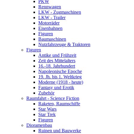
PKW
Rennwagen
LKW - Zugmaschinen
LKW - Trailer
Motorräder
Eisenbahnen
Figuren
Baumaschinen
Nutzfahrzeuge & Traktoren
Figuren
Antike und Frühzeit
Zeit des Mittelalters
16.-18. Jahrhundert
Napoleonische Epoche
19. Jh. bis 1. Weltkrieg
Moderne (1918 - heute)
Fantasy und Erotik
Zubehör
Raumfahrt - Science Fiction
Raketen, Raumschiffe
Star Wars
Star Trek
Figuren
Dioramenbau
Ruinen und Bauwerke