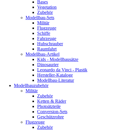
Bases
Vegetation
Zubehör
Modellbau-Sets
Militär
Flugzeuge
Schiffe
Fahrzeuge
Hubschrauber
Raumfahrt
Modellbau-Artikel
Kids - Modellbausätze
Dinosaurier
Leonardo da Vinci - Plastik
Hersteller-Kataloge
Modellbau-Literatur
Modellbauzubehör
Militär
Zubehör
Ketten & Räder
Photoätzteile
Conversion-Sets
Geschützrohre
Flugzeuge
Zubehör