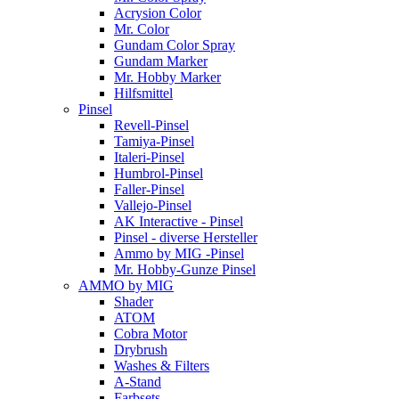
Acrysion Color
Mr. Color
Gundam Color Spray
Gundam Marker
Mr. Hobby Marker
Hilfsmittel
Pinsel
Revell-Pinsel
Tamiya-Pinsel
Italeri-Pinsel
Humbrol-Pinsel
Faller-Pinsel
Vallejo-Pinsel
AK Interactive - Pinsel
Pinsel - diverse Hersteller
Ammo by MIG -Pinsel
Mr. Hobby-Gunze Pinsel
AMMO by MIG
Shader
ATOM
Cobra Motor
Drybrush
Washes & Filters
A-Stand
Farbsets