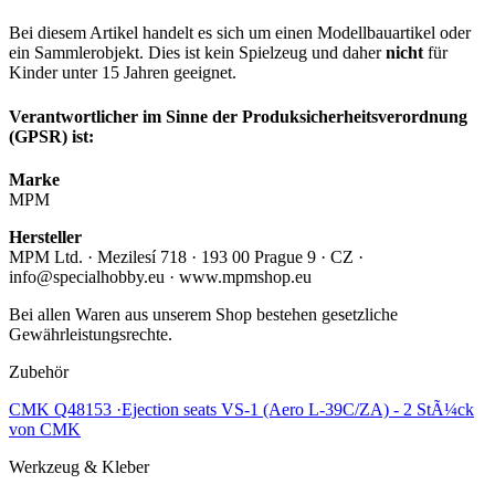
Bei diesem Artikel handelt es sich um einen Modellbauartikel oder
ein Sammlerobjekt. Dies ist kein Spielzeug und daher
nicht
für
Kinder unter 15 Jahren geeignet.
Verantwortlicher im Sinne der Produksicherheitsverordnung
(GPSR) ist:
Marke
MPM
Hersteller
MPM Ltd. · Mezilesí 718 · 193 00 Prague 9 · CZ ·
info@specialhobby.eu · www.mpmshop.eu
Bei allen Waren aus unserem Shop bestehen gesetzliche
Gewährleistungsrechte.
Zubehör
CMK Q48153 ·Ejection seats VS-1 (Aero L-39C/ZA) - 2 StÃ¼ck
von CMK
Werkzeug & Kleber