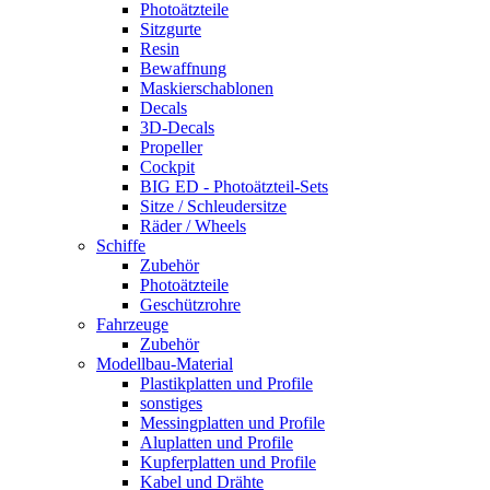
Photoätzteile
Sitzgurte
Resin
Bewaffnung
Maskierschablonen
Decals
3D-Decals
Propeller
Cockpit
BIG ED - Photoätzteil-Sets
Sitze / Schleudersitze
Räder / Wheels
Schiffe
Zubehör
Photoätzteile
Geschützrohre
Fahrzeuge
Zubehör
Modellbau-Material
Plastikplatten und Profile
sonstiges
Messingplatten und Profile
Aluplatten und Profile
Kupferplatten und Profile
Kabel und Drähte