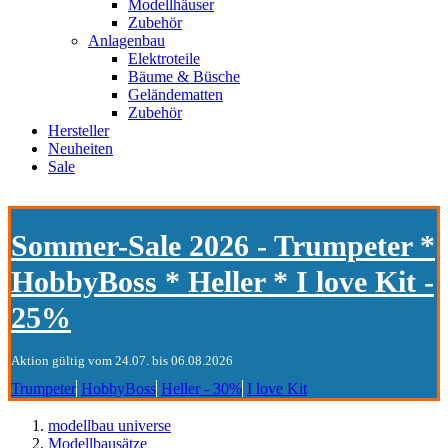
Modellhäuser
Zubehör
Anlagenbau
Elektroteile
Bäume & Büsche
Geländematten
Zubehör
Hersteller
Neuheiten
Sale
Sommer-Sale 2026 - Trumpeter *
HobbyBoss * Heller * I love Kit -
25%
Aktion gültig vom 24.07. bis 06.08.2026
Trumpeter
HobbyBoss
Heller - 30%
I love Kit
modellbau universe
Modellbausätze