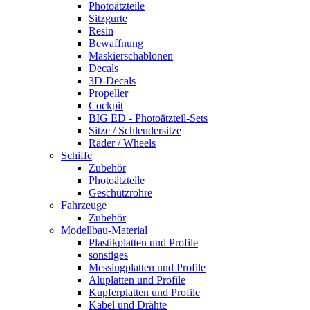
Photoätzteile
Sitzgurte
Resin
Bewaffnung
Maskierschablonen
Decals
3D-Decals
Propeller
Cockpit
BIG ED - Photoätzteil-Sets
Sitze / Schleudersitze
Räder / Wheels
Schiffe
Zubehör
Photoätzteile
Geschützrohre
Fahrzeuge
Zubehör
Modellbau-Material
Plastikplatten und Profile
sonstiges
Messingplatten und Profile
Aluplatten und Profile
Kupferplatten und Profile
Kabel und Drähte