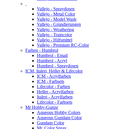
Vallejo - Spraydosen
Vallejo - Metal Color
Vallejo - Model Wash
Vallejo - Grundierungen
Vallejo - Weathering
Vallejo - Traincolor
Vallejo - Hilfsmittel
Vallejo - Premium RC-Color
Farben - Humbrol
Humbrol - Email
Humbrol - Acryl
Humbrol - Spraydosen
ICM, Italeri, Heller & Lifecolor
ICM - Acrylfarben
ICM - Farbsets
Lifecolor - Farben
Heller - Acrylfarben
Italeri - Acrylfarben
Lifecolor - Farbsets
Mr Hobby-Gunze
Aqueous Hobby Colors
Aqueous Gundam Color
Gundam Color
Mr. Color Spray