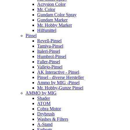
Acrysion Color
Mr. Color
Gundam Color Spray
Gundam Marker
Mr. Hobby Marker
Hilfsmittel
Pinsel
Revell-Pinsel
Tamiya-Pinsel
Italeri-Pinsel
Humbrol-Pinsel
Faller-Pinsel
Vallejo-Pinsel
AK Interactive - Pinsel
Pinsel - diverse Hersteller
Ammo by MIG -Pinsel
Mr. Hobby-Gunze Pinsel
AMMO by MIG
Shader
ATOM
Cobra Motor
Drybrush
Washes & Filters
A-Stand
Farbsets