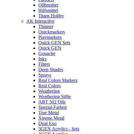
Oilbrusher
Hilfsmittel
Titans Hobby
AK Interactive
Thinner
Quickmarkers
Playmarkers
Quick GEN Sets
Quick GEN
Gouache
Inks
Filters
Deep Shades
Sprays
Real Colors Markers
Real Colors
Weathering
Weathering Stifte
ABT 502 Oils
Spezial-Farben
True Metal
Xtreme Metal
Dual Exo
3GEN Acrylics - Sets