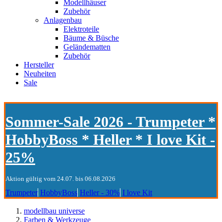
Modellhäuser
Zubehör
Anlagenbau
Elektroteile
Bäume & Büsche
Geländematten
Zubehör
Hersteller
Neuheiten
Sale
Sommer-Sale 2026 - Trumpeter *
HobbyBoss * Heller * I love Kit -
25%
Aktion gültig vom 24.07. bis 06.08.2026
Trumpeter
HobbyBoss
Heller - 30%
I love Kit
modellbau universe
Farben & Werkzeuge