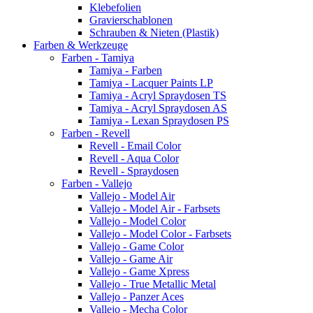
Klebefolien
Gravierschablonen
Schrauben & Nieten (Plastik)
Farben & Werkzeuge
Farben - Tamiya
Tamiya - Farben
Tamiya - Lacquer Paints LP
Tamiya - Acryl Spraydosen TS
Tamiya - Acryl Spraydosen AS
Tamiya - Lexan Spraydosen PS
Farben - Revell
Revell - Email Color
Revell - Aqua Color
Revell - Spraydosen
Farben - Vallejo
Vallejo - Model Air
Vallejo - Model Air - Farbsets
Vallejo - Model Color
Vallejo - Model Color - Farbsets
Vallejo - Game Color
Vallejo - Game Air
Vallejo - Game Xpress
Vallejo - True Metallic Metal
Vallejo - Panzer Aces
Vallejo - Mecha Color