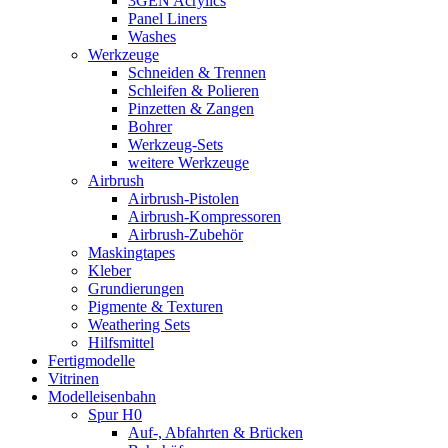
3GEN Acrylics
Panel Liners
Washes
Werkzeuge
Schneiden & Trennen
Schleifen & Polieren
Pinzetten & Zangen
Bohrer
Werkzeug-Sets
weitere Werkzeuge
Airbrush
Airbrush-Pistolen
Airbrush-Kompressoren
Airbrush-Zubehör
Maskingtapes
Kleber
Grundierungen
Pigmente & Texturen
Weathering Sets
Hilfsmittel
Fertigmodelle
Vitrinen
Modelleisenbahn
Spur H0
Auf-, Abfahrten & Brücken