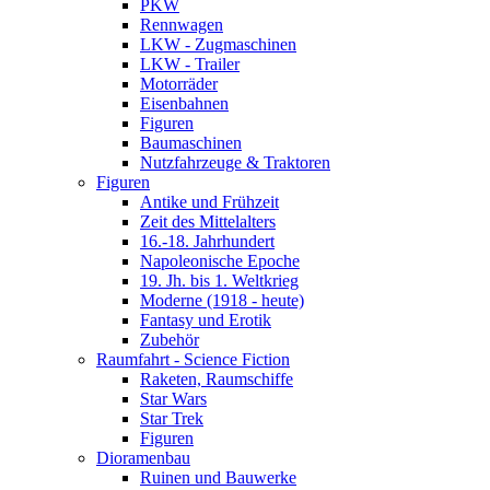
PKW
Rennwagen
LKW - Zugmaschinen
LKW - Trailer
Motorräder
Eisenbahnen
Figuren
Baumaschinen
Nutzfahrzeuge & Traktoren
Figuren
Antike und Frühzeit
Zeit des Mittelalters
16.-18. Jahrhundert
Napoleonische Epoche
19. Jh. bis 1. Weltkrieg
Moderne (1918 - heute)
Fantasy und Erotik
Zubehör
Raumfahrt - Science Fiction
Raketen, Raumschiffe
Star Wars
Star Trek
Figuren
Dioramenbau
Ruinen und Bauwerke