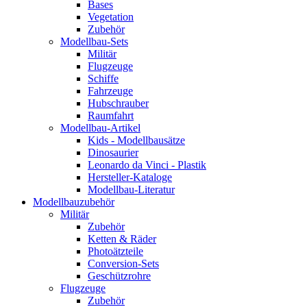
Bases
Vegetation
Zubehör
Modellbau-Sets
Militär
Flugzeuge
Schiffe
Fahrzeuge
Hubschrauber
Raumfahrt
Modellbau-Artikel
Kids - Modellbausätze
Dinosaurier
Leonardo da Vinci - Plastik
Hersteller-Kataloge
Modellbau-Literatur
Modellbauzubehör
Militär
Zubehör
Ketten & Räder
Photoätzteile
Conversion-Sets
Geschützrohre
Flugzeuge
Zubehör