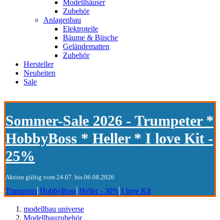
Modellhäuser
Zubehör
Anlagenbau
Elektroteile
Bäume & Büsche
Geländematten
Zubehör
Hersteller
Neuheiten
Sale
Sommer-Sale 2026 - Trumpeter *
HobbyBoss * Heller * I love Kit -
25%
Aktion gültig vom 24.07. bis 06.08.2026
Trumpeter
HobbyBoss
Heller - 30%
I love Kit
modellbau universe
Modellbauzubehör