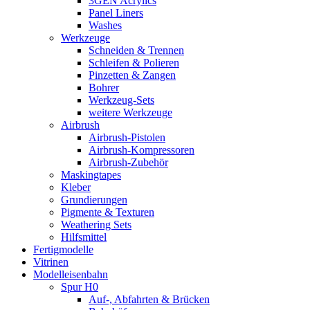
3GEN Acrylics
Panel Liners
Washes
Werkzeuge
Schneiden & Trennen
Schleifen & Polieren
Pinzetten & Zangen
Bohrer
Werkzeug-Sets
weitere Werkzeuge
Airbrush
Airbrush-Pistolen
Airbrush-Kompressoren
Airbrush-Zubehör
Maskingtapes
Kleber
Grundierungen
Pigmente & Texturen
Weathering Sets
Hilfsmittel
Fertigmodelle
Vitrinen
Modelleisenbahn
Spur H0
Auf-, Abfahrten & Brücken