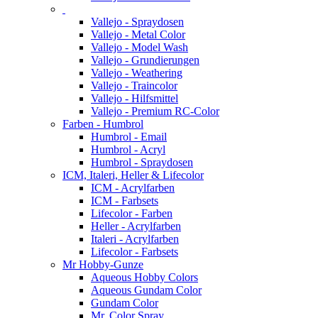
Vallejo - Spraydosen
Vallejo - Metal Color
Vallejo - Model Wash
Vallejo - Grundierungen
Vallejo - Weathering
Vallejo - Traincolor
Vallejo - Hilfsmittel
Vallejo - Premium RC-Color
Farben - Humbrol
Humbrol - Email
Humbrol - Acryl
Humbrol - Spraydosen
ICM, Italeri, Heller & Lifecolor
ICM - Acrylfarben
ICM - Farbsets
Lifecolor - Farben
Heller - Acrylfarben
Italeri - Acrylfarben
Lifecolor - Farbsets
Mr Hobby-Gunze
Aqueous Hobby Colors
Aqueous Gundam Color
Gundam Color
Mr. Color Spray