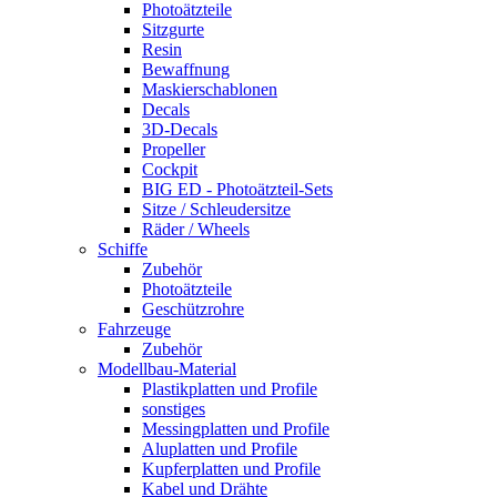
Photoätzteile
Sitzgurte
Resin
Bewaffnung
Maskierschablonen
Decals
3D-Decals
Propeller
Cockpit
BIG ED - Photoätzteil-Sets
Sitze / Schleudersitze
Räder / Wheels
Schiffe
Zubehör
Photoätzteile
Geschützrohre
Fahrzeuge
Zubehör
Modellbau-Material
Plastikplatten und Profile
sonstiges
Messingplatten und Profile
Aluplatten und Profile
Kupferplatten und Profile
Kabel und Drähte