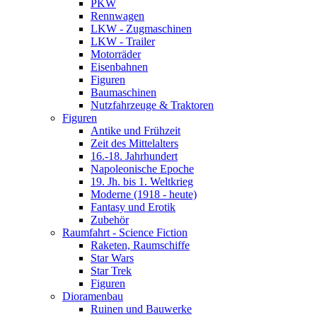
PKW
Rennwagen
LKW - Zugmaschinen
LKW - Trailer
Motorräder
Eisenbahnen
Figuren
Baumaschinen
Nutzfahrzeuge & Traktoren
Figuren
Antike und Frühzeit
Zeit des Mittelalters
16.-18. Jahrhundert
Napoleonische Epoche
19. Jh. bis 1. Weltkrieg
Moderne (1918 - heute)
Fantasy und Erotik
Zubehör
Raumfahrt - Science Fiction
Raketen, Raumschiffe
Star Wars
Star Trek
Figuren
Dioramenbau
Ruinen und Bauwerke