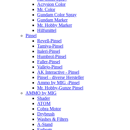
Acrysion Color
Mr. Color
Gundam Color Spray
Gundam Marker
Mr. Hobby Marker
Hilfsmittel
Pinsel
Revell-Pinsel
Tamiya-Pinsel
Italeri-Pinsel
Humbrol-Pinsel
Faller-Pinsel
Vallejo-Pinsel
AK Interactive - Pinsel
Pinsel - diverse Hersteller
Ammo by MIG -Pinsel
Mr. Hobby-Gunze Pinsel
AMMO by MIG
Shader
ATOM
Cobra Motor
Drybrush
Washes & Filters
A-Stand
Farbsets