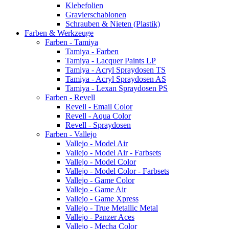
Klebefolien
Gravierschablonen
Schrauben & Nieten (Plastik)
Farben & Werkzeuge
Farben - Tamiya
Tamiya - Farben
Tamiya - Lacquer Paints LP
Tamiya - Acryl Spraydosen TS
Tamiya - Acryl Spraydosen AS
Tamiya - Lexan Spraydosen PS
Farben - Revell
Revell - Email Color
Revell - Aqua Color
Revell - Spraydosen
Farben - Vallejo
Vallejo - Model Air
Vallejo - Model Air - Farbsets
Vallejo - Model Color
Vallejo - Model Color - Farbsets
Vallejo - Game Color
Vallejo - Game Air
Vallejo - Game Xpress
Vallejo - True Metallic Metal
Vallejo - Panzer Aces
Vallejo - Mecha Color