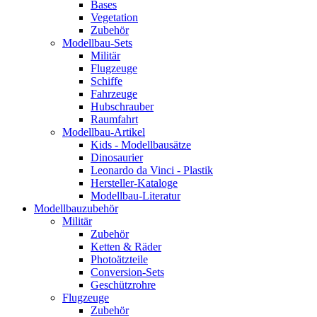
Bases
Vegetation
Zubehör
Modellbau-Sets
Militär
Flugzeuge
Schiffe
Fahrzeuge
Hubschrauber
Raumfahrt
Modellbau-Artikel
Kids - Modellbausätze
Dinosaurier
Leonardo da Vinci - Plastik
Hersteller-Kataloge
Modellbau-Literatur
Modellbauzubehör
Militär
Zubehör
Ketten & Räder
Photoätzteile
Conversion-Sets
Geschützrohre
Flugzeuge
Zubehör