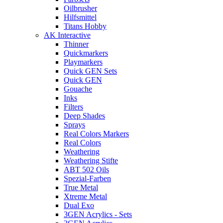
Oilbrusher
Hilfsmittel
Titans Hobby
AK Interactive
Thinner
Quickmarkers
Playmarkers
Quick GEN Sets
Quick GEN
Gouache
Inks
Filters
Deep Shades
Sprays
Real Colors Markers
Real Colors
Weathering
Weathering Stifte
ABT 502 Oils
Spezial-Farben
True Metal
Xtreme Metal
Dual Exo
3GEN Acrylics - Sets