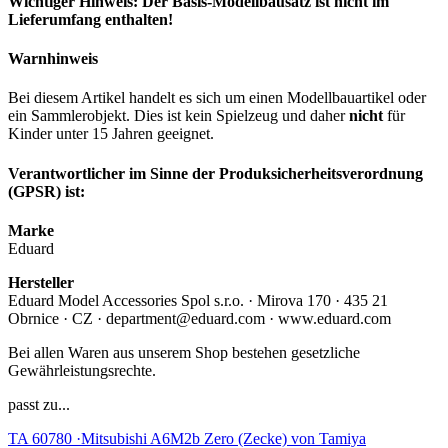
Wichtiger Hinweis: Der Basis-Modellbausatz ist nicht im
Lieferumfang enthalten!
Warnhinweis
Bei diesem Artikel handelt es sich um einen Modellbauartikel oder
ein Sammlerobjekt. Dies ist kein Spielzeug und daher
nicht
für
Kinder unter 15 Jahren geeignet.
Verantwortlicher im Sinne der Produksicherheitsverordnung
(GPSR) ist:
Marke
Eduard
Hersteller
Eduard Model Accessories Spol s.r.o. · Mirova 170 · 435 21
Obrnice · CZ · department@eduard.com · www.eduard.com
Bei allen Waren aus unserem Shop bestehen gesetzliche
Gewährleistungsrechte.
passt zu...
TA 60780 ·Mitsubishi A6M2b Zero (Zecke) von Tamiya