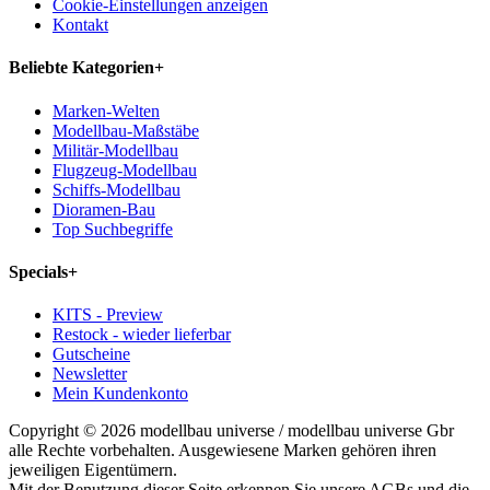
Cookie-Einstellungen anzeigen
Kontakt
Beliebte Kategorien
+
Marken-Welten
Modellbau-Maßstäbe
Militär-Modellbau
Flugzeug-Modellbau
Schiffs-Modellbau
Dioramen-Bau
Top Suchbegriffe
Specials
+
KITS - Preview
Restock - wieder lieferbar
Gutscheine
Newsletter
Mein Kundenkonto
Copyright © 2026 modellbau universe / modellbau universe Gbr
alle Rechte vorbehalten. Ausgewiesene Marken gehören ihren
jeweiligen Eigentümern.
Mit der Benutzung dieser Seite erkennen Sie unsere AGBs und die