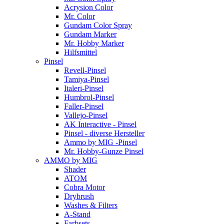
Acrysion Color
Mr. Color
Gundam Color Spray
Gundam Marker
Mr. Hobby Marker
Hilfsmittel
Pinsel
Revell-Pinsel
Tamiya-Pinsel
Italeri-Pinsel
Humbrol-Pinsel
Faller-Pinsel
Vallejo-Pinsel
AK Interactive - Pinsel
Pinsel - diverse Hersteller
Ammo by MIG -Pinsel
Mr. Hobby-Gunze Pinsel
AMMO by MIG
Shader
ATOM
Cobra Motor
Drybrush
Washes & Filters
A-Stand
Farbsets