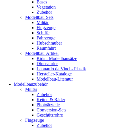
Bases
Vegetation
Zubehör
Modellbau-Sets
Militär
Flugzeuge
Schiffe
Fahrzeuge
Hubschrauber
Raumfahrt
Modellbau-Artikel
Kids - Modellbausätze
Dinosaurier
Leonardo da Vinci - Plastik
Hersteller-Kataloge
Modellbau-Literatur
Modellbauzubehör
Militär
Zubehör
Ketten & Räder
Photoätzteile
Conversion-Sets
Geschützrohre
Flugzeuge
Zubehör