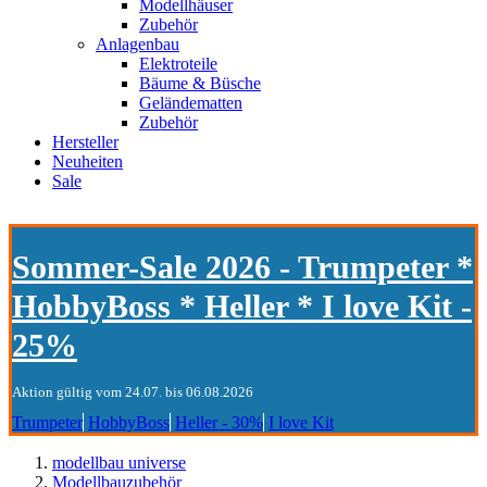
Modellhäuser
Zubehör
Anlagenbau
Elektroteile
Bäume & Büsche
Geländematten
Zubehör
Hersteller
Neuheiten
Sale
Sommer-Sale 2026 - Trumpeter *
HobbyBoss * Heller * I love Kit -
25%
Aktion gültig vom 24.07. bis 06.08.2026
Trumpeter
HobbyBoss
Heller - 30%
I love Kit
modellbau universe
Modellbauzubehör