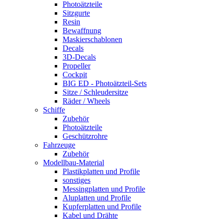
Photoätzteile
Sitzgurte
Resin
Bewaffnung
Maskierschablonen
Decals
3D-Decals
Propeller
Cockpit
BIG ED - Photoätzteil-Sets
Sitze / Schleudersitze
Räder / Wheels
Schiffe
Zubehör
Photoätzteile
Geschützrohre
Fahrzeuge
Zubehör
Modellbau-Material
Plastikplatten und Profile
sonstiges
Messingplatten und Profile
Aluplatten und Profile
Kupferplatten und Profile
Kabel und Drähte