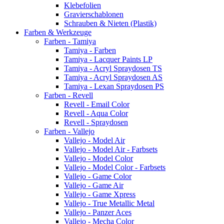
Klebefolien
Gravierschablonen
Schrauben & Nieten (Plastik)
Farben & Werkzeuge
Farben - Tamiya
Tamiya - Farben
Tamiya - Lacquer Paints LP
Tamiya - Acryl Spraydosen TS
Tamiya - Acryl Spraydosen AS
Tamiya - Lexan Spraydosen PS
Farben - Revell
Revell - Email Color
Revell - Aqua Color
Revell - Spraydosen
Farben - Vallejo
Vallejo - Model Air
Vallejo - Model Air - Farbsets
Vallejo - Model Color
Vallejo - Model Color - Farbsets
Vallejo - Game Color
Vallejo - Game Air
Vallejo - Game Xpress
Vallejo - True Metallic Metal
Vallejo - Panzer Aces
Vallejo - Mecha Color