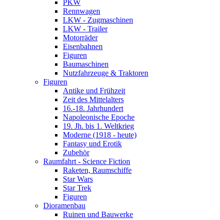
PKW
Rennwagen
LKW - Zugmaschinen
LKW - Trailer
Motorräder
Eisenbahnen
Figuren
Baumaschinen
Nutzfahrzeuge & Traktoren
Figuren
Antike und Frühzeit
Zeit des Mittelalters
16.-18. Jahrhundert
Napoleonische Epoche
19. Jh. bis 1. Weltkrieg
Moderne (1918 - heute)
Fantasy und Erotik
Zubehör
Raumfahrt - Science Fiction
Raketen, Raumschiffe
Star Wars
Star Trek
Figuren
Dioramenbau
Ruinen und Bauwerke