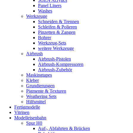
3GEN Acrylics
Panel Liners
Washes
Werkzeuge
Schneiden & Trennen
Schleifen & Polieren
Pinzetten & Zangen
Bohrer
Werkzeug-Sets
weitere Werkzeuge
Airbrush
Airbrush-Pistolen
Airbrush-Kompressoren
Airbrush-Zubehör
Maskingtapes
Kleber
Grundierungen
Pigmente & Texturen
Weathering Sets
Hilfsmittel
Fertigmodelle
Vitrinen
Modelleisenbahn
Spur H0
Auf-, Abfahrten & Brücken