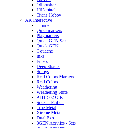
Oilbrusher
Hilfsmittel
Titans Hobby
AK Interactive
Thinner
Quickmarkers
Playmarkers
Quick GEN Sets
Quick GEN
Gouache
Inks
Filters
Deep Shades
Sprays
Real Colors Markers
Real Colors
Weathering
Weathering Stifte
ABT 502 Oils
Spezial-Farben
True Metal
Xtreme Metal
Dual Exo
3GEN Acrylics - Sets