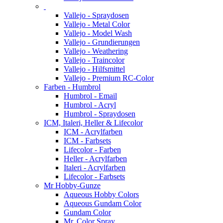
Vallejo - Spraydosen
Vallejo - Metal Color
Vallejo - Model Wash
Vallejo - Grundierungen
Vallejo - Weathering
Vallejo - Traincolor
Vallejo - Hilfsmittel
Vallejo - Premium RC-Color
Farben - Humbrol
Humbrol - Email
Humbrol - Acryl
Humbrol - Spraydosen
ICM, Italeri, Heller & Lifecolor
ICM - Acrylfarben
ICM - Farbsets
Lifecolor - Farben
Heller - Acrylfarben
Italeri - Acrylfarben
Lifecolor - Farbsets
Mr Hobby-Gunze
Aqueous Hobby Colors
Aqueous Gundam Color
Gundam Color
Mr. Color Spray