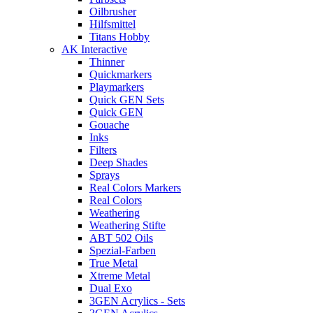
Oilbrusher
Hilfsmittel
Titans Hobby
AK Interactive
Thinner
Quickmarkers
Playmarkers
Quick GEN Sets
Quick GEN
Gouache
Inks
Filters
Deep Shades
Sprays
Real Colors Markers
Real Colors
Weathering
Weathering Stifte
ABT 502 Oils
Spezial-Farben
True Metal
Xtreme Metal
Dual Exo
3GEN Acrylics - Sets