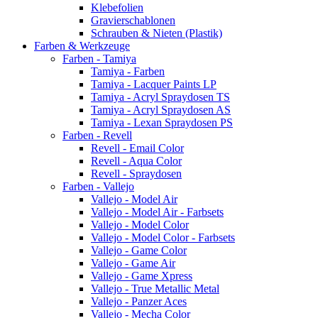
Klebefolien
Gravierschablonen
Schrauben & Nieten (Plastik)
Farben & Werkzeuge
Farben - Tamiya
Tamiya - Farben
Tamiya - Lacquer Paints LP
Tamiya - Acryl Spraydosen TS
Tamiya - Acryl Spraydosen AS
Tamiya - Lexan Spraydosen PS
Farben - Revell
Revell - Email Color
Revell - Aqua Color
Revell - Spraydosen
Farben - Vallejo
Vallejo - Model Air
Vallejo - Model Air - Farbsets
Vallejo - Model Color
Vallejo - Model Color - Farbsets
Vallejo - Game Color
Vallejo - Game Air
Vallejo - Game Xpress
Vallejo - True Metallic Metal
Vallejo - Panzer Aces
Vallejo - Mecha Color