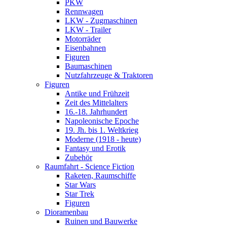
PKW
Rennwagen
LKW - Zugmaschinen
LKW - Trailer
Motorräder
Eisenbahnen
Figuren
Baumaschinen
Nutzfahrzeuge & Traktoren
Figuren
Antike und Frühzeit
Zeit des Mittelalters
16.-18. Jahrhundert
Napoleonische Epoche
19. Jh. bis 1. Weltkrieg
Moderne (1918 - heute)
Fantasy und Erotik
Zubehör
Raumfahrt - Science Fiction
Raketen, Raumschiffe
Star Wars
Star Trek
Figuren
Dioramenbau
Ruinen und Bauwerke