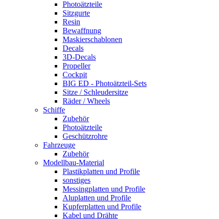
Photoätzteile
Sitzgurte
Resin
Bewaffnung
Maskierschablonen
Decals
3D-Decals
Propeller
Cockpit
BIG ED - Photoätzteil-Sets
Sitze / Schleudersitze
Räder / Wheels
Schiffe
Zubehör
Photoätzteile
Geschützrohre
Fahrzeuge
Zubehör
Modellbau-Material
Plastikplatten und Profile
sonstiges
Messingplatten und Profile
Aluplatten und Profile
Kupferplatten und Profile
Kabel und Drähte