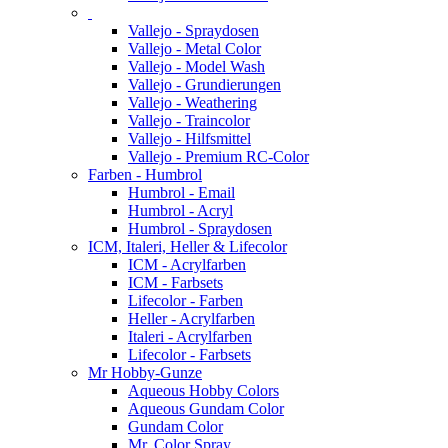
Vallejo - Spraydosen
Vallejo - Metal Color
Vallejo - Model Wash
Vallejo - Grundierungen
Vallejo - Weathering
Vallejo - Traincolor
Vallejo - Hilfsmittel
Vallejo - Premium RC-Color
Farben - Humbrol
Humbrol - Email
Humbrol - Acryl
Humbrol - Spraydosen
ICM, Italeri, Heller & Lifecolor
ICM - Acrylfarben
ICM - Farbsets
Lifecolor - Farben
Heller - Acrylfarben
Italeri - Acrylfarben
Lifecolor - Farbsets
Mr Hobby-Gunze
Aqueous Hobby Colors
Aqueous Gundam Color
Gundam Color
Mr. Color Spray