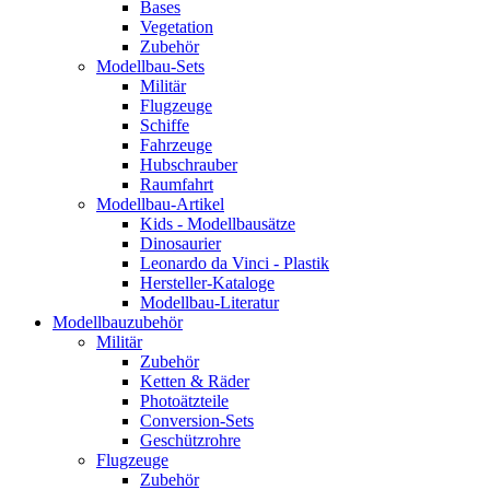
Bases
Vegetation
Zubehör
Modellbau-Sets
Militär
Flugzeuge
Schiffe
Fahrzeuge
Hubschrauber
Raumfahrt
Modellbau-Artikel
Kids - Modellbausätze
Dinosaurier
Leonardo da Vinci - Plastik
Hersteller-Kataloge
Modellbau-Literatur
Modellbauzubehör
Militär
Zubehör
Ketten & Räder
Photoätzteile
Conversion-Sets
Geschützrohre
Flugzeuge
Zubehör