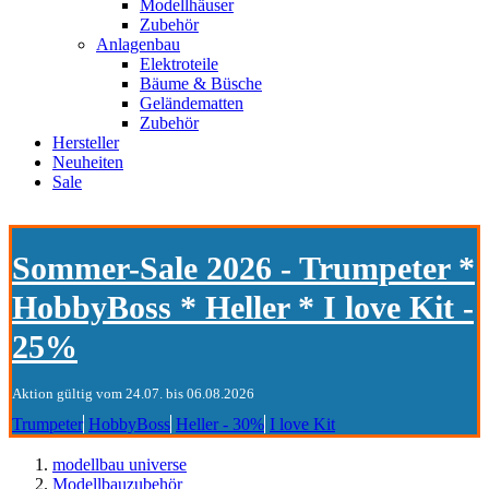
Modellhäuser
Zubehör
Anlagenbau
Elektroteile
Bäume & Büsche
Geländematten
Zubehör
Hersteller
Neuheiten
Sale
Sommer-Sale 2026 - Trumpeter *
HobbyBoss * Heller * I love Kit -
25%
Aktion gültig vom 24.07. bis 06.08.2026
Trumpeter
HobbyBoss
Heller - 30%
I love Kit
modellbau universe
Modellbauzubehör