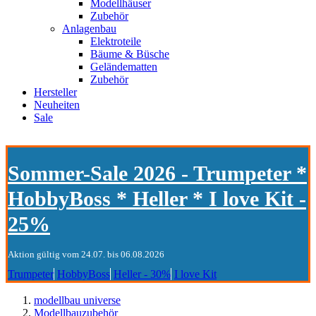
Modellhäuser
Zubehör
Anlagenbau
Elektroteile
Bäume & Büsche
Geländematten
Zubehör
Hersteller
Neuheiten
Sale
Sommer-Sale 2026 - Trumpeter *
HobbyBoss * Heller * I love Kit -
25%
Aktion gültig vom 24.07. bis 06.08.2026
Trumpeter
HobbyBoss
Heller - 30%
I love Kit
modellbau universe
Modellbauzubehör