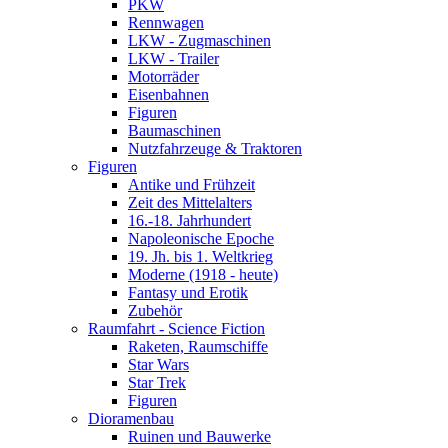
PKW
Rennwagen
LKW - Zugmaschinen
LKW - Trailer
Motorräder
Eisenbahnen
Figuren
Baumaschinen
Nutzfahrzeuge & Traktoren
Figuren
Antike und Frühzeit
Zeit des Mittelalters
16.-18. Jahrhundert
Napoleonische Epoche
19. Jh. bis 1. Weltkrieg
Moderne (1918 - heute)
Fantasy und Erotik
Zubehör
Raumfahrt - Science Fiction
Raketen, Raumschiffe
Star Wars
Star Trek
Figuren
Dioramenbau
Ruinen und Bauwerke