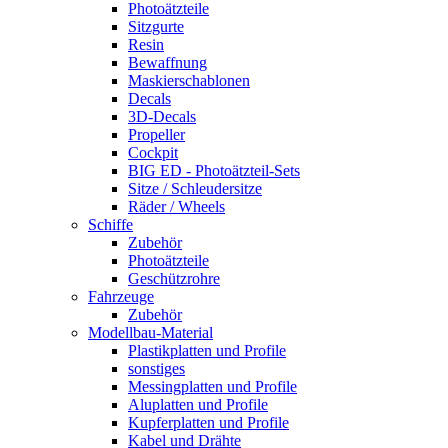
Photoätzteile
Sitzgurte
Resin
Bewaffnung
Maskierschablonen
Decals
3D-Decals
Propeller
Cockpit
BIG ED - Photoätzteil-Sets
Sitze / Schleudersitze
Räder / Wheels
Schiffe
Zubehör
Photoätzteile
Geschützrohre
Fahrzeuge
Zubehör
Modellbau-Material
Plastikplatten und Profile
sonstiges
Messingplatten und Profile
Aluplatten und Profile
Kupferplatten und Profile
Kabel und Drähte