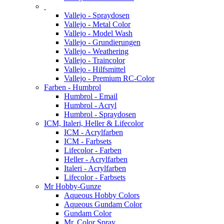
Vallejo - Spraydosen
Vallejo - Metal Color
Vallejo - Model Wash
Vallejo - Grundierungen
Vallejo - Weathering
Vallejo - Traincolor
Vallejo - Hilfsmittel
Vallejo - Premium RC-Color
Farben - Humbrol
Humbrol - Email
Humbrol - Acryl
Humbrol - Spraydosen
ICM, Italeri, Heller & Lifecolor
ICM - Acrylfarben
ICM - Farbsets
Lifecolor - Farben
Heller - Acrylfarben
Italeri - Acrylfarben
Lifecolor - Farbsets
Mr Hobby-Gunze
Aqueous Hobby Colors
Aqueous Gundam Color
Gundam Color
Mr. Color Spray