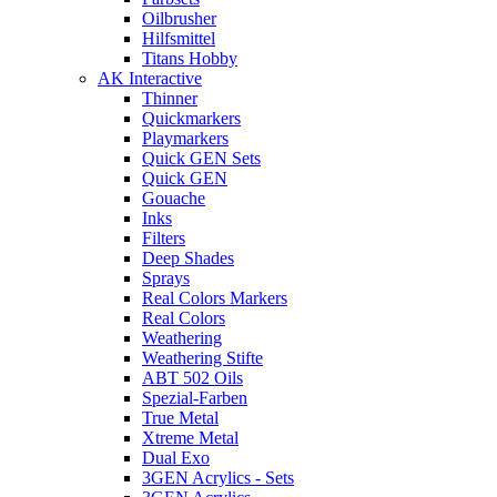
Oilbrusher
Hilfsmittel
Titans Hobby
AK Interactive
Thinner
Quickmarkers
Playmarkers
Quick GEN Sets
Quick GEN
Gouache
Inks
Filters
Deep Shades
Sprays
Real Colors Markers
Real Colors
Weathering
Weathering Stifte
ABT 502 Oils
Spezial-Farben
True Metal
Xtreme Metal
Dual Exo
3GEN Acrylics - Sets