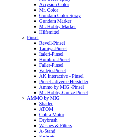
Acrysion Color
Mr. Color
Gundam Color Spray
Gundam Marker
Mr. Hobby Marker
Hilfsmittel
Pinsel
Revell-Pinsel
Tamiya-Pinsel
Italeri-Pinsel
Humbrol-Pinsel
Faller-Pinsel
Vallejo-Pinsel
AK Interactive - Pinsel
Pinsel - diverse Hersteller
Ammo by MIG -Pinsel
Mr. Hobby-Gunze Pinsel
AMMO by MIG
Shader
ATOM
Cobra Motor
Drybrush
Washes & Filters
A-Stand
Farbsets