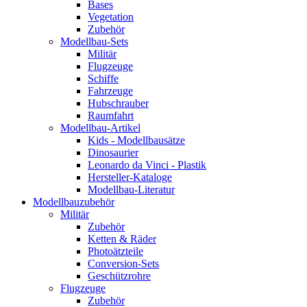
Bases
Vegetation
Zubehör
Modellbau-Sets
Militär
Flugzeuge
Schiffe
Fahrzeuge
Hubschrauber
Raumfahrt
Modellbau-Artikel
Kids - Modellbausätze
Dinosaurier
Leonardo da Vinci - Plastik
Hersteller-Kataloge
Modellbau-Literatur
Modellbauzubehör
Militär
Zubehör
Ketten & Räder
Photoätzteile
Conversion-Sets
Geschützrohre
Flugzeuge
Zubehör