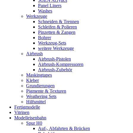
3GEN Acrylics
Panel Liners
Washes
Werkzeuge
Schneiden & Trennen
Schleifen & Polieren
Pinzetten & Zangen
Bohrer
Werkzeug-Sets
weitere Werkzeuge
Airbrush
Airbrush-Pistolen
Airbrush-Kompressoren
Airbrush-Zubehör
Maskingtapes
Kleber
Grundierungen
Pigmente & Texturen
Weathering Sets
Hilfsmittel
Fertigmodelle
Vitrinen
Modelleisenbahn
Spur H0
Auf-, Abfahrten & Brücken