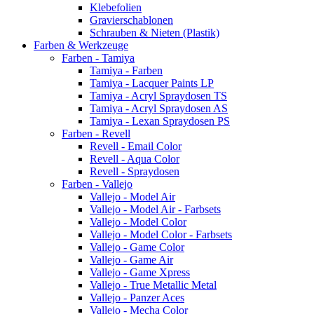
Klebefolien
Gravierschablonen
Schrauben & Nieten (Plastik)
Farben & Werkzeuge
Farben - Tamiya
Tamiya - Farben
Tamiya - Lacquer Paints LP
Tamiya - Acryl Spraydosen TS
Tamiya - Acryl Spraydosen AS
Tamiya - Lexan Spraydosen PS
Farben - Revell
Revell - Email Color
Revell - Aqua Color
Revell - Spraydosen
Farben - Vallejo
Vallejo - Model Air
Vallejo - Model Air - Farbsets
Vallejo - Model Color
Vallejo - Model Color - Farbsets
Vallejo - Game Color
Vallejo - Game Air
Vallejo - Game Xpress
Vallejo - True Metallic Metal
Vallejo - Panzer Aces
Vallejo - Mecha Color