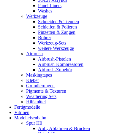
3GEN Acrylics
Panel Liners
Washes
Werkzeuge
Schneiden & Trennen
Schleifen & Polieren
Pinzetten & Zangen
Bohrer
Werkzeug-Sets
weitere Werkzeuge
Airbrush
Airbrush-Pistolen
Airbrush-Kompressoren
Airbrush-Zubehör
Maskingtapes
Kleber
Grundierungen
Pigmente & Texturen
Weathering Sets
Hilfsmittel
Fertigmodelle
Vitrinen
Modelleisenbahn
Spur H0
Auf-, Abfahrten & Brücken