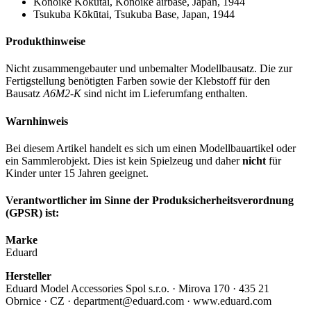
Kōnoike Kōkūtai, Kōnoike airbase, Japan, 1944
Tsukuba Kōkūtai, Tsukuba Base, Japan, 1944
Produkthinweise
Nicht zusammengebauter und unbemalter Modellbausatz. Die zur
Fertigstellung benötigten Farben sowie der Klebstoff für den
Bausatz
A6M2-K
sind nicht im Lieferumfang enthalten.
Warnhinweis
Bei diesem Artikel handelt es sich um einen Modellbauartikel oder
ein Sammlerobjekt. Dies ist kein Spielzeug und daher
nicht
für
Kinder unter 15 Jahren geeignet.
Verantwortlicher im Sinne der Produksicherheitsverordnung
(GPSR) ist:
Marke
Eduard
Hersteller
Eduard Model Accessories Spol s.r.o. · Mirova 170 · 435 21
Obrnice · CZ · department@eduard.com · www.eduard.com