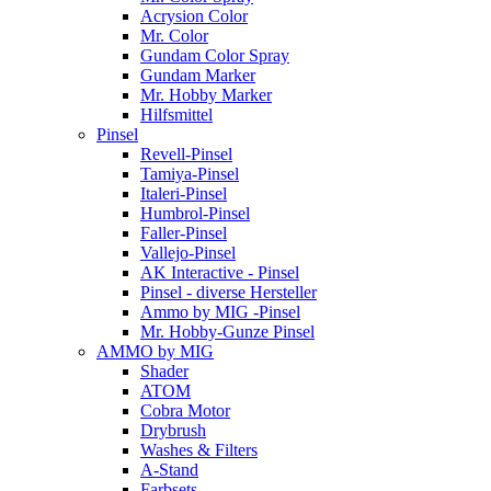
Acrysion Color
Mr. Color
Gundam Color Spray
Gundam Marker
Mr. Hobby Marker
Hilfsmittel
Pinsel
Revell-Pinsel
Tamiya-Pinsel
Italeri-Pinsel
Humbrol-Pinsel
Faller-Pinsel
Vallejo-Pinsel
AK Interactive - Pinsel
Pinsel - diverse Hersteller
Ammo by MIG -Pinsel
Mr. Hobby-Gunze Pinsel
AMMO by MIG
Shader
ATOM
Cobra Motor
Drybrush
Washes & Filters
A-Stand
Farbsets