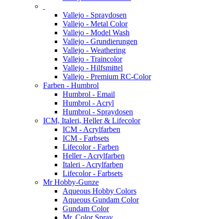
Vallejo - Spraydosen
Vallejo - Metal Color
Vallejo - Model Wash
Vallejo - Grundierungen
Vallejo - Weathering
Vallejo - Traincolor
Vallejo - Hilfsmittel
Vallejo - Premium RC-Color
Farben - Humbrol
Humbrol - Email
Humbrol - Acryl
Humbrol - Spraydosen
ICM, Italeri, Heller & Lifecolor
ICM - Acrylfarben
ICM - Farbsets
Lifecolor - Farben
Heller - Acrylfarben
Italeri - Acrylfarben
Lifecolor - Farbsets
Mr Hobby-Gunze
Aqueous Hobby Colors
Aqueous Gundam Color
Gundam Color
Mr. Color Spray