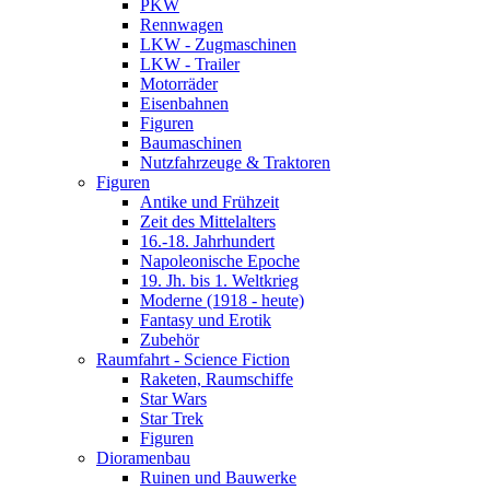
PKW
Rennwagen
LKW - Zugmaschinen
LKW - Trailer
Motorräder
Eisenbahnen
Figuren
Baumaschinen
Nutzfahrzeuge & Traktoren
Figuren
Antike und Frühzeit
Zeit des Mittelalters
16.-18. Jahrhundert
Napoleonische Epoche
19. Jh. bis 1. Weltkrieg
Moderne (1918 - heute)
Fantasy und Erotik
Zubehör
Raumfahrt - Science Fiction
Raketen, Raumschiffe
Star Wars
Star Trek
Figuren
Dioramenbau
Ruinen und Bauwerke