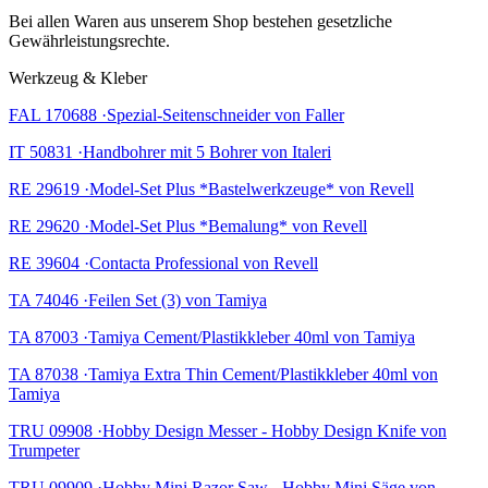
Bei allen Waren aus unserem Shop bestehen gesetzliche
Gewährleistungsrechte.
Werkzeug & Kleber
FAL 170688 ·Spezial-Seitenschneider von Faller
IT 50831 ·Handbohrer mit 5 Bohrer von Italeri
RE 29619 ·Model-Set Plus *Bastelwerkzeuge* von Revell
RE 29620 ·Model-Set Plus *Bemalung* von Revell
RE 39604 ·Contacta Professional von Revell
TA 74046 ·Feilen Set (3) von Tamiya
TA 87003 ·Tamiya Cement/Plastikkleber 40ml von Tamiya
TA 87038 ·Tamiya Extra Thin Cement/Plastikkleber 40ml von
Tamiya
TRU 09908 ·Hobby Design Messer - Hobby Design Knife von
Trumpeter
TRU 09909 ·Hobby Mini Razor Saw - Hobby Mini Säge von