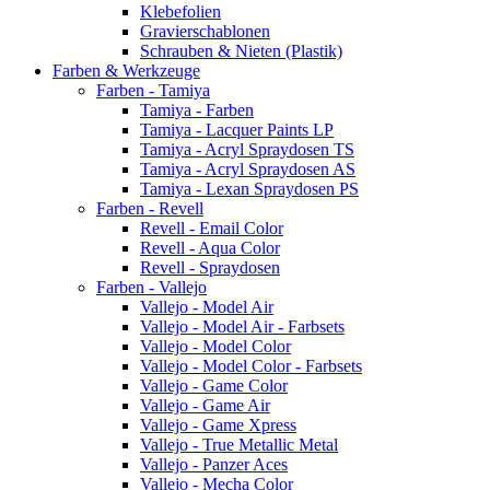
Klebefolien
Gravierschablonen
Schrauben & Nieten (Plastik)
Farben & Werkzeuge
Farben - Tamiya
Tamiya - Farben
Tamiya - Lacquer Paints LP
Tamiya - Acryl Spraydosen TS
Tamiya - Acryl Spraydosen AS
Tamiya - Lexan Spraydosen PS
Farben - Revell
Revell - Email Color
Revell - Aqua Color
Revell - Spraydosen
Farben - Vallejo
Vallejo - Model Air
Vallejo - Model Air - Farbsets
Vallejo - Model Color
Vallejo - Model Color - Farbsets
Vallejo - Game Color
Vallejo - Game Air
Vallejo - Game Xpress
Vallejo - True Metallic Metal
Vallejo - Panzer Aces
Vallejo - Mecha Color