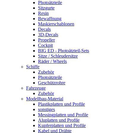
Photoätzteile
Sitzgurte
Resin
Bewaffnung
Maskierschablonen
Decals
3D-Decals
Propeller
Cockpit
BIG ED - Photoätzteil-Sets
Sitze / Schleudersitze
Räder / Wheels
Schiffe
Zubehör
Photoätzteile
Geschützrohre
Fahrzeuge
Zubehör
Modellbau-Material
Plastikplatten und Profile
sonstiges
Messingplatten und Profile
Aluplatten und Profile
Kupferplatten und Profile
Kabel und Drähte