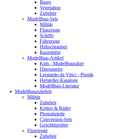
Bases
Vegetation
Zubehör
Modellbau-Sets
Militär
Flugzeuge
Schiffe
Fahrzeuge
Hubschrauber
Raumfahrt
Modellbau-Artikel
Kids - Modellbausätze
Dinosaurier
Leonardo da Vinci - Plastik
Hersteller-Kataloge
Modellbau-Literatur
Modellbauzubehör
Militär
Zubehör
Ketten & Räder
Photoätzteile
Conversion-Sets
Geschützrohre
Flugzeuge
Zubehör