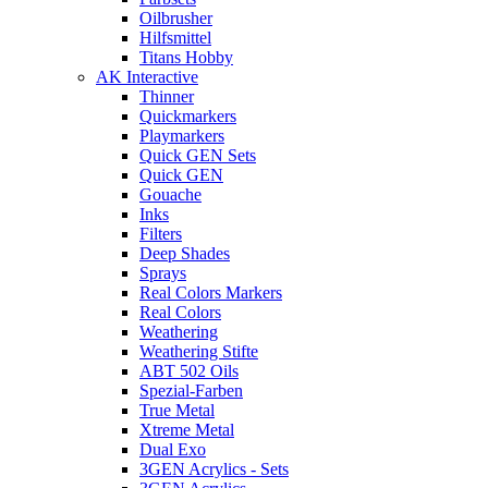
Oilbrusher
Hilfsmittel
Titans Hobby
AK Interactive
Thinner
Quickmarkers
Playmarkers
Quick GEN Sets
Quick GEN
Gouache
Inks
Filters
Deep Shades
Sprays
Real Colors Markers
Real Colors
Weathering
Weathering Stifte
ABT 502 Oils
Spezial-Farben
True Metal
Xtreme Metal
Dual Exo
3GEN Acrylics - Sets