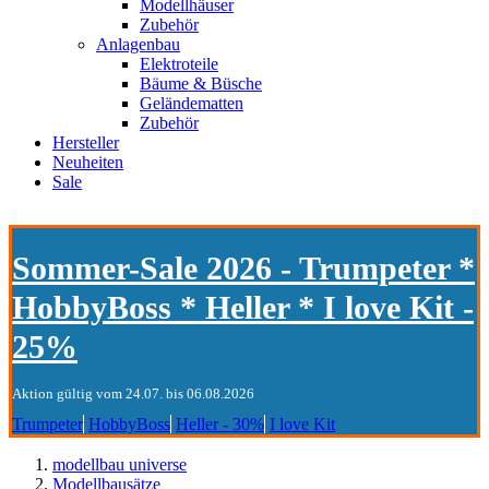
Modellhäuser
Zubehör
Anlagenbau
Elektroteile
Bäume & Büsche
Geländematten
Zubehör
Hersteller
Neuheiten
Sale
Sommer-Sale 2026 - Trumpeter *
HobbyBoss * Heller * I love Kit -
25%
Aktion gültig vom 24.07. bis 06.08.2026
Trumpeter
HobbyBoss
Heller - 30%
I love Kit
modellbau universe
Modellbausätze