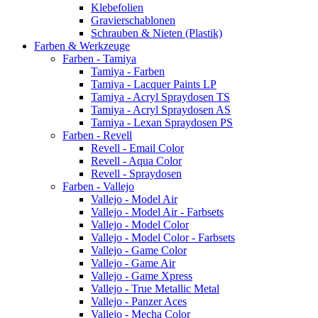
Klebefolien
Gravierschablonen
Schrauben & Nieten (Plastik)
Farben & Werkzeuge
Farben - Tamiya
Tamiya - Farben
Tamiya - Lacquer Paints LP
Tamiya - Acryl Spraydosen TS
Tamiya - Acryl Spraydosen AS
Tamiya - Lexan Spraydosen PS
Farben - Revell
Revell - Email Color
Revell - Aqua Color
Revell - Spraydosen
Farben - Vallejo
Vallejo - Model Air
Vallejo - Model Air - Farbsets
Vallejo - Model Color
Vallejo - Model Color - Farbsets
Vallejo - Game Color
Vallejo - Game Air
Vallejo - Game Xpress
Vallejo - True Metallic Metal
Vallejo - Panzer Aces
Vallejo - Mecha Color