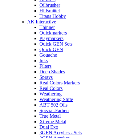
Oilbrusher
Hilfsmittel
Titans Hobby
AK Interactive
Thinner
Quickmarkers
Playmarkers
Quick GEN Sets
Quick GEN
Gouache
Inks
Filters
Deep Shades
Sprays
Real Colors Markers
Real Colors
Weathering
Weathering Stifte
ABT 502 Oils
Spezial-Farben
True Metal
Xtreme Metal
Dual Exo
3GEN Acrylics - Sets