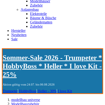
Modellhäuser
Zubehör
Anlagenbau
Elektroteile
Bäume & Büsche
Geländematten
Zubehör
Hersteller
Neuheiten
Sale
Sommer-Sale 2026 - Trumpeter *
HobbyBoss * Heller * I love Kit -
25%
Aktion gültig vom 24.07. bis 06.08.2026
Trumpeter
HobbyBoss
Heller - 30%
I love Kit
modellbau universe
Modellbauzubehör