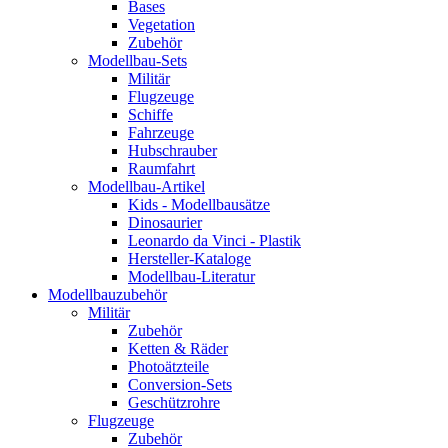
Bases
Vegetation
Zubehör
Modellbau-Sets
Militär
Flugzeuge
Schiffe
Fahrzeuge
Hubschrauber
Raumfahrt
Modellbau-Artikel
Kids - Modellbausätze
Dinosaurier
Leonardo da Vinci - Plastik
Hersteller-Kataloge
Modellbau-Literatur
Modellbauzubehör
Militär
Zubehör
Ketten & Räder
Photoätzteile
Conversion-Sets
Geschützrohre
Flugzeuge
Zubehör