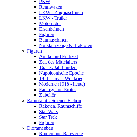
PKW
Rennwagen
LKW - Zugmaschinen
LKW - Trailer
Motorräder
Eisenbahnen
Figuren
Baumaschinen
Nutzfahrzeuge & Traktoren
Figuren
Antike und Frühzeit
Zeit des Mittelalters
16.-18. Jahrhundert
Napoleonische Epoche
19. Jh. bis 1. Weltkrieg
Moderne (1918 - heute)
Fantasy und Erotik
Zubehör
Raumfahrt - Science Fiction
Raketen, Raumschiffe
Star Wars
Star Trek
Figuren
Dioramenbau
Ruinen und Bauwerke