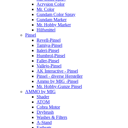
Acrysion Color
Mr. Color
Gundam Color Spray
Gundam Marker
Mr. Hobby Marker
Hilfsmittel
Pinsel
Revell-Pinsel
Tamiya-Pinsel
Italeri-Pinsel
Humbrol-Pinsel
Faller-Pinsel
Vallejo-Pinsel
AK Interactive - Pinsel
Pinsel - diverse Hersteller
Ammo by MIG -Pinsel
Mr. Hobby-Gunze Pinsel
AMMO by MIG
Shader
ATOM
Cobra Motor
Drybrush
Washes & Filters
A-Stand
Farbsets