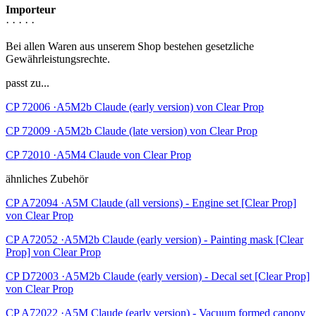
Importeur
· · · · ·
Bei allen Waren aus unserem Shop bestehen gesetzliche
Gewährleistungsrechte.
passt zu...
CP 72006 ·A5M2b Claude (early version) von Clear Prop
CP 72009 ·A5M2b Claude (late version) von Clear Prop
CP 72010 ·A5M4 Claude von Clear Prop
ähnliches Zubehör
CP A72094 ·A5M Claude (all versions) - Engine set [Clear Prop]
von Clear Prop
CP A72052 ·A5M2b Claude (early version) - Painting mask [Clear
Prop] von Clear Prop
CP D72003 ·A5M2b Claude (early version) - Decal set [Clear Prop]
von Clear Prop
CP A72022 ·A5M Claude (early version) - Vacuum formed canopy