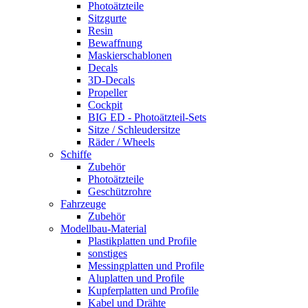
Photoätzteile
Sitzgurte
Resin
Bewaffnung
Maskierschablonen
Decals
3D-Decals
Propeller
Cockpit
BIG ED - Photoätzteil-Sets
Sitze / Schleudersitze
Räder / Wheels
Schiffe
Zubehör
Photoätzteile
Geschützrohre
Fahrzeuge
Zubehör
Modellbau-Material
Plastikplatten und Profile
sonstiges
Messingplatten und Profile
Aluplatten und Profile
Kupferplatten und Profile
Kabel und Drähte