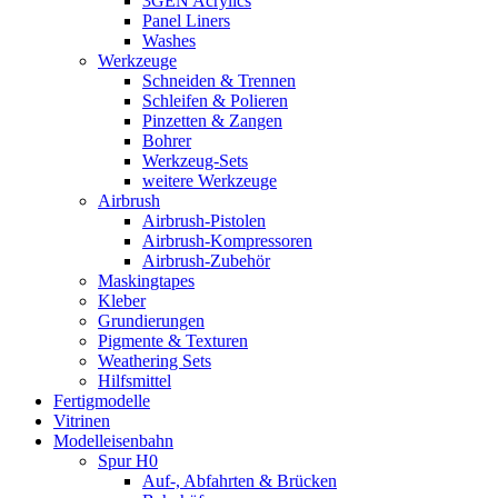
3GEN Acrylics
Panel Liners
Washes
Werkzeuge
Schneiden & Trennen
Schleifen & Polieren
Pinzetten & Zangen
Bohrer
Werkzeug-Sets
weitere Werkzeuge
Airbrush
Airbrush-Pistolen
Airbrush-Kompressoren
Airbrush-Zubehör
Maskingtapes
Kleber
Grundierungen
Pigmente & Texturen
Weathering Sets
Hilfsmittel
Fertigmodelle
Vitrinen
Modelleisenbahn
Spur H0
Auf-, Abfahrten & Brücken