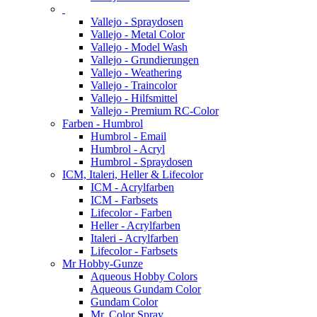
Vallejo - Spraydosen
Vallejo - Metal Color
Vallejo - Model Wash
Vallejo - Grundierungen
Vallejo - Weathering
Vallejo - Traincolor
Vallejo - Hilfsmittel
Vallejo - Premium RC-Color
Farben - Humbrol
Humbrol - Email
Humbrol - Acryl
Humbrol - Spraydosen
ICM, Italeri, Heller & Lifecolor
ICM - Acrylfarben
ICM - Farbsets
Lifecolor - Farben
Heller - Acrylfarben
Italeri - Acrylfarben
Lifecolor - Farbsets
Mr Hobby-Gunze
Aqueous Hobby Colors
Aqueous Gundam Color
Gundam Color
Mr. Color Spray