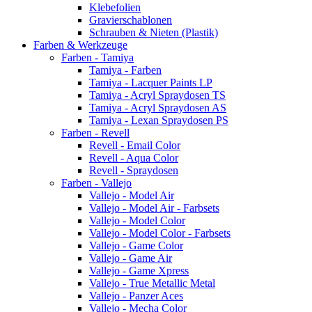
Klebefolien
Gravierschablonen
Schrauben & Nieten (Plastik)
Farben & Werkzeuge
Farben - Tamiya
Tamiya - Farben
Tamiya - Lacquer Paints LP
Tamiya - Acryl Spraydosen TS
Tamiya - Acryl Spraydosen AS
Tamiya - Lexan Spraydosen PS
Farben - Revell
Revell - Email Color
Revell - Aqua Color
Revell - Spraydosen
Farben - Vallejo
Vallejo - Model Air
Vallejo - Model Air - Farbsets
Vallejo - Model Color
Vallejo - Model Color - Farbsets
Vallejo - Game Color
Vallejo - Game Air
Vallejo - Game Xpress
Vallejo - True Metallic Metal
Vallejo - Panzer Aces
Vallejo - Mecha Color