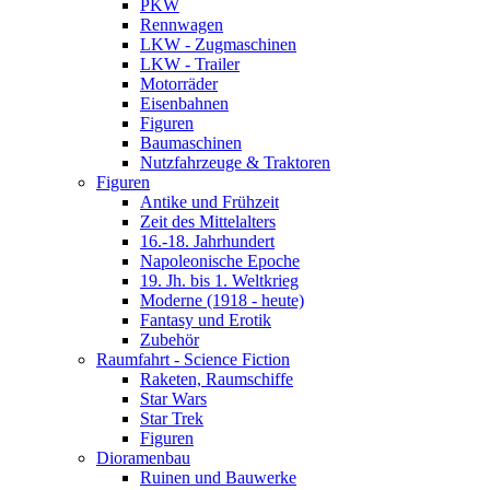
PKW
Rennwagen
LKW - Zugmaschinen
LKW - Trailer
Motorräder
Eisenbahnen
Figuren
Baumaschinen
Nutzfahrzeuge & Traktoren
Figuren
Antike und Frühzeit
Zeit des Mittelalters
16.-18. Jahrhundert
Napoleonische Epoche
19. Jh. bis 1. Weltkrieg
Moderne (1918 - heute)
Fantasy und Erotik
Zubehör
Raumfahrt - Science Fiction
Raketen, Raumschiffe
Star Wars
Star Trek
Figuren
Dioramenbau
Ruinen und Bauwerke