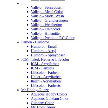
Vallejo - Spraydosen
Vallejo - Metal Color
Vallejo - Model Wash
Vallejo - Grundierungen
Vallejo - Weathering
Vallejo - Traincolor
Vallejo - Hilfsmittel
Vallejo - Premium RC-Color
Farben - Humbrol
Humbrol - Email
Humbrol - Acryl
Humbrol - Spraydosen
ICM, Italeri, Heller & Lifecolor
ICM - Acrylfarben
ICM - Farbsets
Lifecolor - Farben
Heller - Acrylfarben
Italeri - Acrylfarben
Lifecolor - Farbsets
Mr Hobby-Gunze
Aqueous Hobby Colors
Aqueous Gundam Color
Gundam Color
Mr. Color Spray