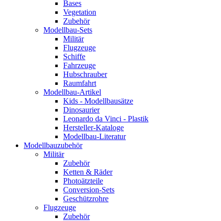
Bases
Vegetation
Zubehör
Modellbau-Sets
Militär
Flugzeuge
Schiffe
Fahrzeuge
Hubschrauber
Raumfahrt
Modellbau-Artikel
Kids - Modellbausätze
Dinosaurier
Leonardo da Vinci - Plastik
Hersteller-Kataloge
Modellbau-Literatur
Modellbauzubehör
Militär
Zubehör
Ketten & Räder
Photoätzteile
Conversion-Sets
Geschützrohre
Flugzeuge
Zubehör