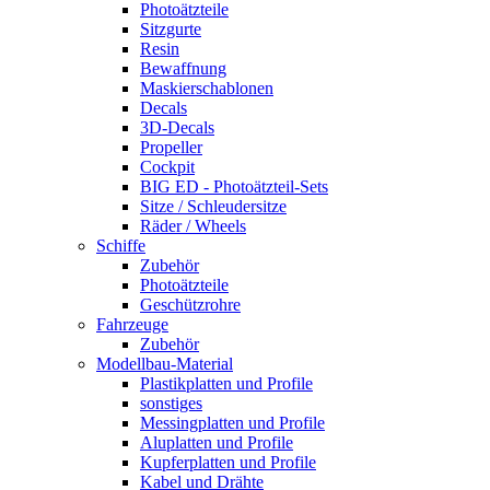
Photoätzteile
Sitzgurte
Resin
Bewaffnung
Maskierschablonen
Decals
3D-Decals
Propeller
Cockpit
BIG ED - Photoätzteil-Sets
Sitze / Schleudersitze
Räder / Wheels
Schiffe
Zubehör
Photoätzteile
Geschützrohre
Fahrzeuge
Zubehör
Modellbau-Material
Plastikplatten und Profile
sonstiges
Messingplatten und Profile
Aluplatten und Profile
Kupferplatten und Profile
Kabel und Drähte