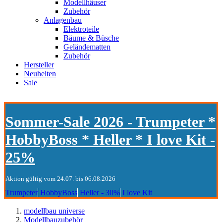
Modellhäuser
Zubehör
Anlagenbau
Elektroteile
Bäume & Büsche
Geländematten
Zubehör
Hersteller
Neuheiten
Sale
Sommer-Sale 2026 - Trumpeter *
HobbyBoss * Heller * I love Kit -
25%
Aktion gültig vom 24.07. bis 06.08.2026
Trumpeter
HobbyBoss
Heller - 30%
I love Kit
modellbau universe
Modellbauzubehör