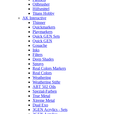
Oilbrusher
Hilfsmittel
Titans Hobby
AK Interactive
Thinner
Quickmarkers
Playmarkers
Quick GEN Sets
Quick GEN
Gouache
Inks
Filters
Deep Shades
Sprays
Real Colors Markers
Real Colors
Weathering
Weathering Stifte
ABT 502 Oils
Spezial-Farben
True Metal
Xtreme Metal
Dual Exo
3GEN Acrylics - Sets