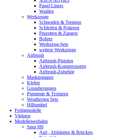
3GEN Acrylics
Panel Liners
Washes
Werkzeuge
Schneiden & Trennen
Schleifen & Polieren
Pinzetten & Zangen
Bohrer
Werkzeug-Sets
weitere Werkzeuge
Airbrush
Airbrush-Pistolen
Airbrush-Kompressoren
Airbrush-Zubehör
Maskingtapes
Kleber
Grundierungen
Pigmente & Texturen
Weathering Sets
Hilfsmittel
Fertigmodelle
Vitrinen
Modelleisenbahn
Spur H0
Auf-, Abfahrten & Brücken