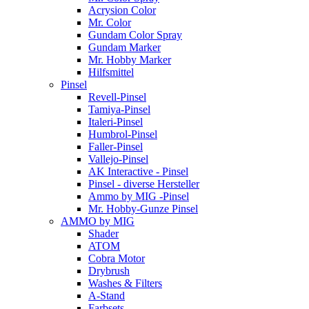
Acrysion Color
Mr. Color
Gundam Color Spray
Gundam Marker
Mr. Hobby Marker
Hilfsmittel
Pinsel
Revell-Pinsel
Tamiya-Pinsel
Italeri-Pinsel
Humbrol-Pinsel
Faller-Pinsel
Vallejo-Pinsel
AK Interactive - Pinsel
Pinsel - diverse Hersteller
Ammo by MIG -Pinsel
Mr. Hobby-Gunze Pinsel
AMMO by MIG
Shader
ATOM
Cobra Motor
Drybrush
Washes & Filters
A-Stand
Farbsets