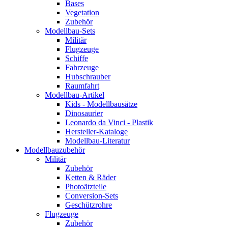
Bases
Vegetation
Zubehör
Modellbau-Sets
Militär
Flugzeuge
Schiffe
Fahrzeuge
Hubschrauber
Raumfahrt
Modellbau-Artikel
Kids - Modellbausätze
Dinosaurier
Leonardo da Vinci - Plastik
Hersteller-Kataloge
Modellbau-Literatur
Modellbauzubehör
Militär
Zubehör
Ketten & Räder
Photoätzteile
Conversion-Sets
Geschützrohre
Flugzeuge
Zubehör