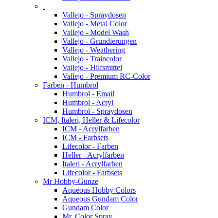
Vallejo - Spraydosen
Vallejo - Metal Color
Vallejo - Model Wash
Vallejo - Grundierungen
Vallejo - Weathering
Vallejo - Traincolor
Vallejo - Hilfsmittel
Vallejo - Premium RC-Color
Farben - Humbrol
Humbrol - Email
Humbrol - Acryl
Humbrol - Spraydosen
ICM, Italeri, Heller & Lifecolor
ICM - Acrylfarben
ICM - Farbsets
Lifecolor - Farben
Heller - Acrylfarben
Italeri - Acrylfarben
Lifecolor - Farbsets
Mr Hobby-Gunze
Aqueous Hobby Colors
Aqueous Gundam Color
Gundam Color
Mr. Color Spray