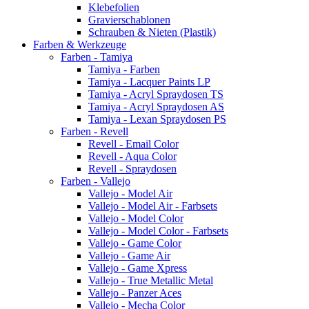
Klebefolien
Gravierschablonen
Schrauben & Nieten (Plastik)
Farben & Werkzeuge
Farben - Tamiya
Tamiya - Farben
Tamiya - Lacquer Paints LP
Tamiya - Acryl Spraydosen TS
Tamiya - Acryl Spraydosen AS
Tamiya - Lexan Spraydosen PS
Farben - Revell
Revell - Email Color
Revell - Aqua Color
Revell - Spraydosen
Farben - Vallejo
Vallejo - Model Air
Vallejo - Model Air - Farbsets
Vallejo - Model Color
Vallejo - Model Color - Farbsets
Vallejo - Game Color
Vallejo - Game Air
Vallejo - Game Xpress
Vallejo - True Metallic Metal
Vallejo - Panzer Aces
Vallejo - Mecha Color