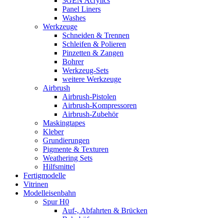
3GEN Acrylics
Panel Liners
Washes
Werkzeuge
Schneiden & Trennen
Schleifen & Polieren
Pinzetten & Zangen
Bohrer
Werkzeug-Sets
weitere Werkzeuge
Airbrush
Airbrush-Pistolen
Airbrush-Kompressoren
Airbrush-Zubehör
Maskingtapes
Kleber
Grundierungen
Pigmente & Texturen
Weathering Sets
Hilfsmittel
Fertigmodelle
Vitrinen
Modelleisenbahn
Spur H0
Auf-, Abfahrten & Brücken