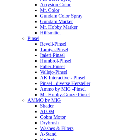
Acrysion Color
Mr. Color
Gundam Color Spray
Gundam Marker
Mr. Hobby Marker
Hilfsmittel
Pinsel
Revell-Pinsel
Tamiya-Pinsel
Italeri-Pinsel
Humbrol-Pinsel
Faller-Pinsel
Vallejo-Pinsel
AK Interactive - Pinsel
Pinsel - diverse Hersteller
Ammo by MIG -Pinsel
Mr. Hobby-Gunze Pinsel
AMMO by MIG
Shader
ATOM
Cobra Motor
Drybrush
Washes & Filters
A-Stand
Farbsets