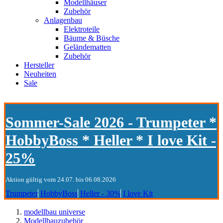
Modellhäuser
Zubehör
Anlagenbau
Elektroteile
Bäume & Büsche
Geländematten
Zubehör
Hersteller
Neuheiten
Sale
Sommer-Sale 2026 - Trumpeter *
HobbyBoss * Heller * I love Kit -
25%
Aktion gültig vom 24.07. bis 06.08.2026
Trumpeter
HobbyBoss
Heller - 30%
I love Kit
modellbau universe
Modellbauzubehör