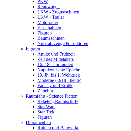
PKW
Rennwagen
LKW - Zugmaschinen
LKW - Trailer
Motorräder
Eisenbahnen
Figuren
Baumaschinen
Nutzfahrzeuge & Traktoren
Figuren
Antike und Frühzeit
Zeit des Mittelalters
16.-18. Jahrhundert
Napoleonische Epoche
19. Jh. bis 1. Weltkrieg
Moderne (1918 - heute)
Fantasy und Erotik
Zubehör
Raumfahrt - Science Fiction
Raketen, Raumschiffe
Star Wars
Star Trek
Figuren
Dioramenbau
Ruinen und Bauwerke