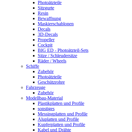
Photoätzteile
Sitzgurte
Resin
Bewaffnung
Maskierschablonen
Decals
3D-Decals
Propeller
Cockpit
BIG ED - Photoätzteil-Sets
Sitze / Schleudersitze
Räder / Wheels
Schiffe
Zubehör
Photoätzteile
Geschützrohre
Fahrzeuge
Zubehör
Modellbau-Material
Plastikplatten und Profile
sonstiges
Messingplatten und Profile
Aluplatten und Profile
Kupferplatten und Profile
Kabel und Drähte