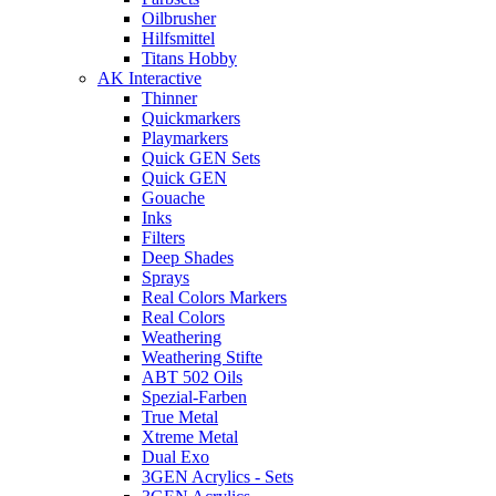
Oilbrusher
Hilfsmittel
Titans Hobby
AK Interactive
Thinner
Quickmarkers
Playmarkers
Quick GEN Sets
Quick GEN
Gouache
Inks
Filters
Deep Shades
Sprays
Real Colors Markers
Real Colors
Weathering
Weathering Stifte
ABT 502 Oils
Spezial-Farben
True Metal
Xtreme Metal
Dual Exo
3GEN Acrylics - Sets