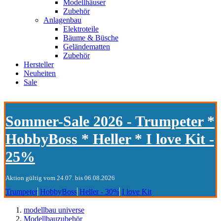
Modellhäuser
Zubehör
Anlagenbau
Elektroteile
Bäume & Büsche
Geländematten
Zubehör
Hersteller
Neuheiten
Sale
Sommer-Sale 2026 - Trumpeter *
HobbyBoss * Heller * I love Kit -
25%
Aktion gültig vom 24.07. bis 06.08.2026
Trumpeter
HobbyBoss
Heller - 30%
I love Kit
modellbau universe
Modellbauzubehör