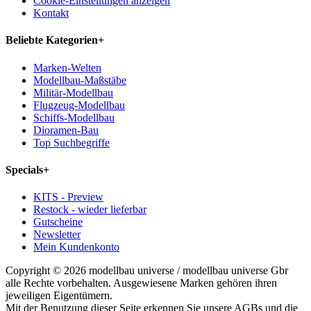
Cookie-Einstellungen anzeigen
Kontakt
Beliebte Kategorien
+
Marken-Welten
Modellbau-Maßstäbe
Militär-Modellbau
Flugzeug-Modellbau
Schiffs-Modellbau
Dioramen-Bau
Top Suchbegriffe
Specials
+
KITS - Preview
Restock - wieder lieferbar
Gutscheine
Newsletter
Mein Kundenkonto
Copyright © 2026 modellbau universe / modellbau universe Gbr
alle Rechte vorbehalten. Ausgewiesene Marken gehören ihren
jeweiligen Eigentümern.
Mit der Benutzung dieser Seite erkennen Sie unsere AGBs und die