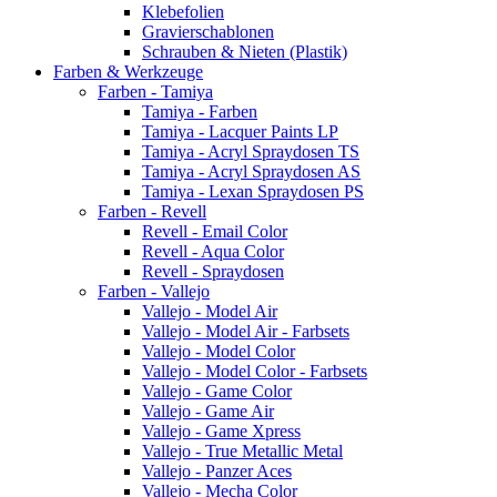
Klebefolien
Gravierschablonen
Schrauben & Nieten (Plastik)
Farben & Werkzeuge
Farben - Tamiya
Tamiya - Farben
Tamiya - Lacquer Paints LP
Tamiya - Acryl Spraydosen TS
Tamiya - Acryl Spraydosen AS
Tamiya - Lexan Spraydosen PS
Farben - Revell
Revell - Email Color
Revell - Aqua Color
Revell - Spraydosen
Farben - Vallejo
Vallejo - Model Air
Vallejo - Model Air - Farbsets
Vallejo - Model Color
Vallejo - Model Color - Farbsets
Vallejo - Game Color
Vallejo - Game Air
Vallejo - Game Xpress
Vallejo - True Metallic Metal
Vallejo - Panzer Aces
Vallejo - Mecha Color