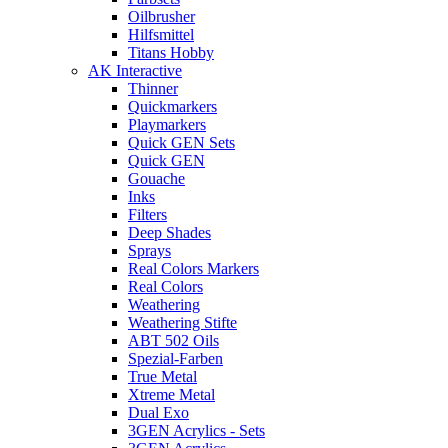
Oilbrusher
Hilfsmittel
Titans Hobby
AK Interactive
Thinner
Quickmarkers
Playmarkers
Quick GEN Sets
Quick GEN
Gouache
Inks
Filters
Deep Shades
Sprays
Real Colors Markers
Real Colors
Weathering
Weathering Stifte
ABT 502 Oils
Spezial-Farben
True Metal
Xtreme Metal
Dual Exo
3GEN Acrylics - Sets