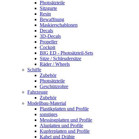
Photoätzteile
Sitzgurte
Resin
Bewaffnung
Maskierschablonen
Decals
3D-Decals
Propeller
Cockpit
BIG ED - Photoätzteil-Sets
Sitze / Schleudersitze
Räder / Wheels
Schiffe
Zubehör
Photoätzteile
Geschützrohre
Fahrzeuge
Zubehör
Modellbau-Material
Plastikplatten und Profile
sonstiges
Messingplatten und Profile
Aluplatten und Profile
Kupferplatten und Profile
Kabel und Drähte