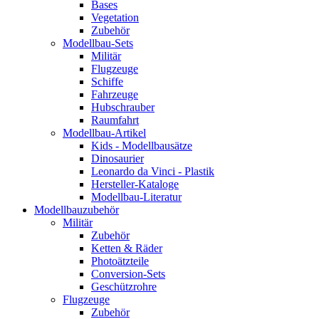
Bases
Vegetation
Zubehör
Modellbau-Sets
Militär
Flugzeuge
Schiffe
Fahrzeuge
Hubschrauber
Raumfahrt
Modellbau-Artikel
Kids - Modellbausätze
Dinosaurier
Leonardo da Vinci - Plastik
Hersteller-Kataloge
Modellbau-Literatur
Modellbauzubehör
Militär
Zubehör
Ketten & Räder
Photoätzteile
Conversion-Sets
Geschützrohre
Flugzeuge
Zubehör