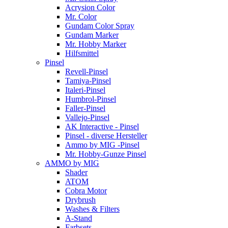
Acrysion Color
Mr. Color
Gundam Color Spray
Gundam Marker
Mr. Hobby Marker
Hilfsmittel
Pinsel
Revell-Pinsel
Tamiya-Pinsel
Italeri-Pinsel
Humbrol-Pinsel
Faller-Pinsel
Vallejo-Pinsel
AK Interactive - Pinsel
Pinsel - diverse Hersteller
Ammo by MIG -Pinsel
Mr. Hobby-Gunze Pinsel
AMMO by MIG
Shader
ATOM
Cobra Motor
Drybrush
Washes & Filters
A-Stand
Farbsets