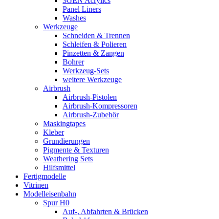
3GEN Acrylics
Panel Liners
Washes
Werkzeuge
Schneiden & Trennen
Schleifen & Polieren
Pinzetten & Zangen
Bohrer
Werkzeug-Sets
weitere Werkzeuge
Airbrush
Airbrush-Pistolen
Airbrush-Kompressoren
Airbrush-Zubehör
Maskingtapes
Kleber
Grundierungen
Pigmente & Texturen
Weathering Sets
Hilfsmittel
Fertigmodelle
Vitrinen
Modelleisenbahn
Spur H0
Auf-, Abfahrten & Brücken