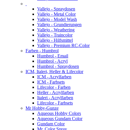
Vallejo - Spraydosen
Vallejo - Metal Color
Vallejo - Model Wash
Vallejo - Grundierungen
Vallejo - Weathering
Vallejo - Traincolor
Vallejo - Hilfsmittel
Vallejo - Premium RC-Color
Farben - Humbrol
Humbrol - Email
Humbrol - Acryl
Humbrol - Spraydosen
ICM, Italeri, Heller & Lifecolor
ICM - Acrylfarben
ICM - Farbsets
Lifecolor - Farben
Heller - Acrylfarben
Italeri - Acrylfarben
Lifecolor - Farbsets
Mr Hobby-Gunze
Aqueous Hobby Colors
Aqueous Gundam Color
Gundam Color
Mr. Color Spray