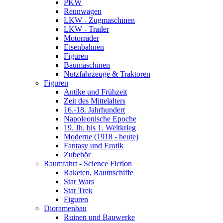
PKW
Rennwagen
LKW - Zugmaschinen
LKW - Trailer
Motorräder
Eisenbahnen
Figuren
Baumaschinen
Nutzfahrzeuge & Traktoren
Figuren
Antike und Frühzeit
Zeit des Mittelalters
16.-18. Jahrhundert
Napoleonische Epoche
19. Jh. bis 1. Weltkrieg
Moderne (1918 - heute)
Fantasy und Erotik
Zubehör
Raumfahrt - Science Fiction
Raketen, Raumschiffe
Star Wars
Star Trek
Figuren
Dioramenbau
Ruinen und Bauwerke