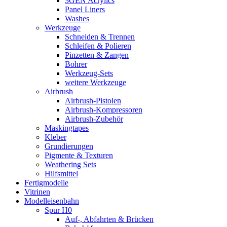
3GEN Acrylics
Panel Liners
Washes
Werkzeuge
Schneiden & Trennen
Schleifen & Polieren
Pinzetten & Zangen
Bohrer
Werkzeug-Sets
weitere Werkzeuge
Airbrush
Airbrush-Pistolen
Airbrush-Kompressoren
Airbrush-Zubehör
Maskingtapes
Kleber
Grundierungen
Pigmente & Texturen
Weathering Sets
Hilfsmittel
Fertigmodelle
Vitrinen
Modelleisenbahn
Spur H0
Auf-, Abfahrten & Brücken