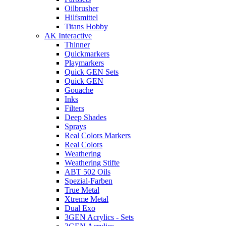
Oilbrusher
Hilfsmittel
Titans Hobby
AK Interactive
Thinner
Quickmarkers
Playmarkers
Quick GEN Sets
Quick GEN
Gouache
Inks
Filters
Deep Shades
Sprays
Real Colors Markers
Real Colors
Weathering
Weathering Stifte
ABT 502 Oils
Spezial-Farben
True Metal
Xtreme Metal
Dual Exo
3GEN Acrylics - Sets