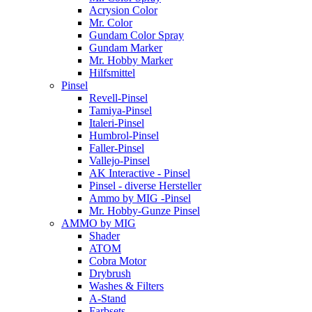
Acrysion Color
Mr. Color
Gundam Color Spray
Gundam Marker
Mr. Hobby Marker
Hilfsmittel
Pinsel
Revell-Pinsel
Tamiya-Pinsel
Italeri-Pinsel
Humbrol-Pinsel
Faller-Pinsel
Vallejo-Pinsel
AK Interactive - Pinsel
Pinsel - diverse Hersteller
Ammo by MIG -Pinsel
Mr. Hobby-Gunze Pinsel
AMMO by MIG
Shader
ATOM
Cobra Motor
Drybrush
Washes & Filters
A-Stand
Farbsets