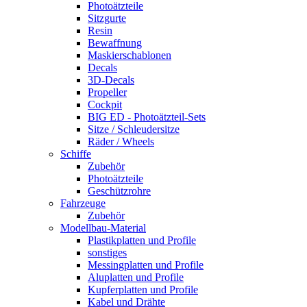
Photoätzteile
Sitzgurte
Resin
Bewaffnung
Maskierschablonen
Decals
3D-Decals
Propeller
Cockpit
BIG ED - Photoätzteil-Sets
Sitze / Schleudersitze
Räder / Wheels
Schiffe
Zubehör
Photoätzteile
Geschützrohre
Fahrzeuge
Zubehör
Modellbau-Material
Plastikplatten und Profile
sonstiges
Messingplatten und Profile
Aluplatten und Profile
Kupferplatten und Profile
Kabel und Drähte