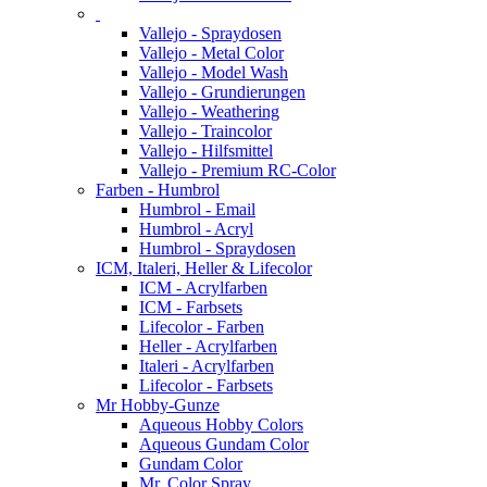
Vallejo - Spraydosen
Vallejo - Metal Color
Vallejo - Model Wash
Vallejo - Grundierungen
Vallejo - Weathering
Vallejo - Traincolor
Vallejo - Hilfsmittel
Vallejo - Premium RC-Color
Farben - Humbrol
Humbrol - Email
Humbrol - Acryl
Humbrol - Spraydosen
ICM, Italeri, Heller & Lifecolor
ICM - Acrylfarben
ICM - Farbsets
Lifecolor - Farben
Heller - Acrylfarben
Italeri - Acrylfarben
Lifecolor - Farbsets
Mr Hobby-Gunze
Aqueous Hobby Colors
Aqueous Gundam Color
Gundam Color
Mr. Color Spray