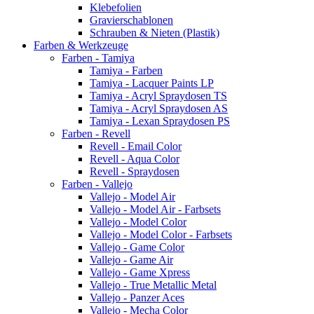
Klebefolien
Gravierschablonen
Schrauben & Nieten (Plastik)
Farben & Werkzeuge
Farben - Tamiya
Tamiya - Farben
Tamiya - Lacquer Paints LP
Tamiya - Acryl Spraydosen TS
Tamiya - Acryl Spraydosen AS
Tamiya - Lexan Spraydosen PS
Farben - Revell
Revell - Email Color
Revell - Aqua Color
Revell - Spraydosen
Farben - Vallejo
Vallejo - Model Air
Vallejo - Model Air - Farbsets
Vallejo - Model Color
Vallejo - Model Color - Farbsets
Vallejo - Game Color
Vallejo - Game Air
Vallejo - Game Xpress
Vallejo - True Metallic Metal
Vallejo - Panzer Aces
Vallejo - Mecha Color