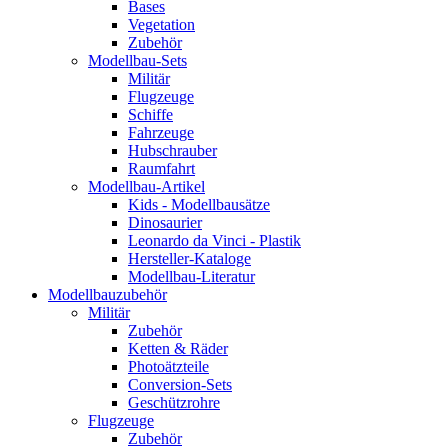
Bases
Vegetation
Zubehör
Modellbau-Sets
Militär
Flugzeuge
Schiffe
Fahrzeuge
Hubschrauber
Raumfahrt
Modellbau-Artikel
Kids - Modellbausätze
Dinosaurier
Leonardo da Vinci - Plastik
Hersteller-Kataloge
Modellbau-Literatur
Modellbauzubehör
Militär
Zubehör
Ketten & Räder
Photoätzteile
Conversion-Sets
Geschützrohre
Flugzeuge
Zubehör