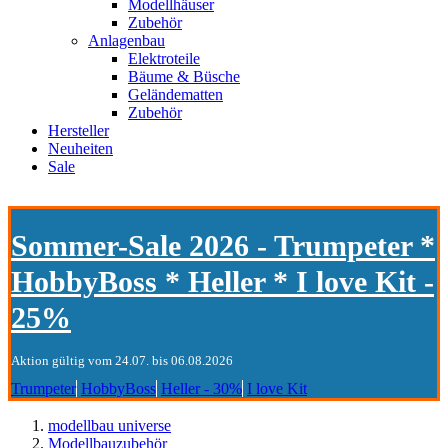
Modellhäuser
Zubehör
Anlagenbau
Elektroteile
Bäume & Büsche
Geländematten
Zubehör
Hersteller
Neuheiten
Sale
Sommer-Sale 2026 - Trumpeter *
HobbyBoss * Heller * I love Kit -
25%
Aktion gültig vom 24.07. bis 06.08.2026
Trumpeter
HobbyBoss
Heller - 30%
I love Kit
modellbau universe
Modellbauzubehör