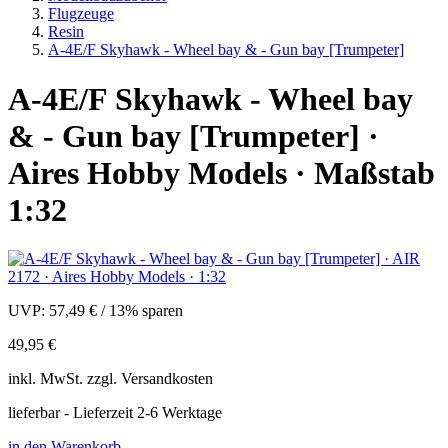
Flugzeuge
Resin
A-4E/F Skyhawk - Wheel bay & - Gun bay [Trumpeter]
A-4E/F Skyhawk - Wheel bay
& - Gun bay [Trumpeter] ·
Aires Hobby Models · Maßstab
1:32
UVP:
57,49 €
/
13% sparen
49,95 €
inkl.
MwSt. zzgl.
Versandkosten
lieferbar - Lieferzeit 2-6 Werktage
in den Warenkorb