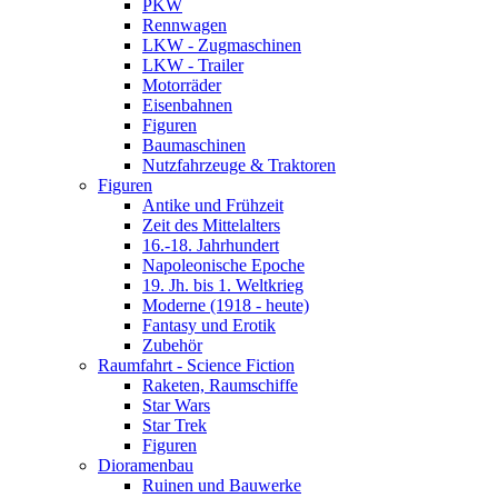
PKW
Rennwagen
LKW - Zugmaschinen
LKW - Trailer
Motorräder
Eisenbahnen
Figuren
Baumaschinen
Nutzfahrzeuge & Traktoren
Figuren
Antike und Frühzeit
Zeit des Mittelalters
16.-18. Jahrhundert
Napoleonische Epoche
19. Jh. bis 1. Weltkrieg
Moderne (1918 - heute)
Fantasy und Erotik
Zubehör
Raumfahrt - Science Fiction
Raketen, Raumschiffe
Star Wars
Star Trek
Figuren
Dioramenbau
Ruinen und Bauwerke