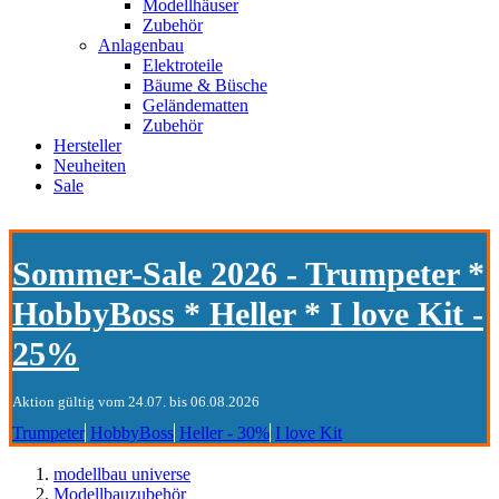
Modellhäuser
Zubehör
Anlagenbau
Elektroteile
Bäume & Büsche
Geländematten
Zubehör
Hersteller
Neuheiten
Sale
Sommer-Sale 2026 - Trumpeter *
HobbyBoss * Heller * I love Kit -
25%
Aktion gültig vom 24.07. bis 06.08.2026
Trumpeter
HobbyBoss
Heller - 30%
I love Kit
modellbau universe
Modellbauzubehör