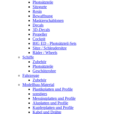
Photoätzteile
Sitzgurte
Resin
Bewaffnung
Maskierschablonen
Decals
3D-Decals
Propeller
Cockpit
BIG ED - Photoätzteil-Sets
Sitze / Schleudersitze
Räder / Wheels
Schiffe
Zubehör
Photoätzteile
Geschützrohre
Fahrzeuge
Zubehör
Modellbau-Material
Plastikplatten und Profile
sonstiges
Messingplatten und Profile
Aluplatten und Profile
Kupferplatten und Profile
Kabel und Drähte