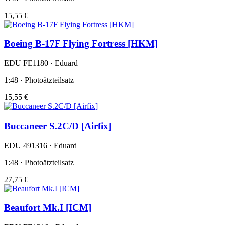
15,55 €
Boeing B-17F Flying Fortress [HKM]
EDU FE1180 · Eduard
1:48 · Photoätzteilsatz
15,55 €
Buccaneer S.2C/D [Airfix]
EDU 491316 · Eduard
1:48 · Photoätzteilsatz
27,75 €
Beaufort Mk.I [ICM]