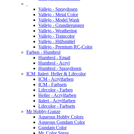
Vallejo - Spraydosen
Vallejo - Metal Color
Vallejo - Model Wash
Vallejo - Grundierungen
Vallejo - Weathering
Vallejo - Traincolor
Vallejo - Hilfsmittel
Vallejo - Premium RC-Color
Farben - Humbrol
Humbrol - Email
Humbrol - Acryl
Humbrol - Spraydosen
ICM, Italeri, Heller & Lifecolor
ICM - Acrylfarben
ICM - Farbsets
Lifecolor - Farben
Heller - Acrylfarben
Italeri - Acrylfarben
Lifecolor - Farbsets
Mr Hobby-Gunze
Aqueous Hobby Colors
Aqueous Gundam Color
Gundam Color
Mr. Color Spray