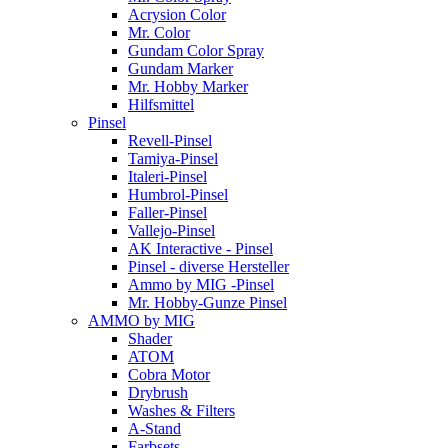
Acrysion Color
Mr. Color
Gundam Color Spray
Gundam Marker
Mr. Hobby Marker
Hilfsmittel
Pinsel
Revell-Pinsel
Tamiya-Pinsel
Italeri-Pinsel
Humbrol-Pinsel
Faller-Pinsel
Vallejo-Pinsel
AK Interactive - Pinsel
Pinsel - diverse Hersteller
Ammo by MIG -Pinsel
Mr. Hobby-Gunze Pinsel
AMMO by MIG
Shader
ATOM
Cobra Motor
Drybrush
Washes & Filters
A-Stand
Farbsets