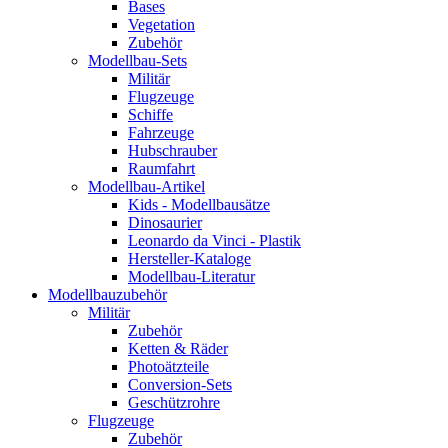
Bases
Vegetation
Zubehör
Modellbau-Sets
Militär
Flugzeuge
Schiffe
Fahrzeuge
Hubschrauber
Raumfahrt
Modellbau-Artikel
Kids - Modellbausätze
Dinosaurier
Leonardo da Vinci - Plastik
Hersteller-Kataloge
Modellbau-Literatur
Modellbauzubehör
Militär
Zubehör
Ketten & Räder
Photoätzteile
Conversion-Sets
Geschützrohre
Flugzeuge
Zubehör