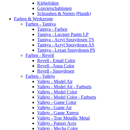
Klebefolien
Gravierschablonen
Schrauben & Nieten (Plastik)
Farben & Werkzeuge
Farben - Tamiya
Tamiya - Farben
Tamiya - Lacquer Paints LP
Tamiya - Acryl Spraydosen TS
Tamiya - Acryl Spraydosen AS
Tamiya - Lexan Spraydosen PS
Farben - Revell
Revell - Email Color
Revell - Aqua Color
Revell - Spraydosen
Farben - Vallejo
Vallejo - Model Air
Vallejo - Model Air - Farbsets
Vallejo - Model Color
Vallejo - Model Color - Farbsets
Vallejo - Game Color
Vallejo - Game Air
Vallejo - Game Xpress
Vallejo - True Metallic Metal
Vallejo - Panzer Aces
Vallejo - Mecha Color