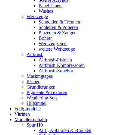
3GEN Acrylics
Panel Liners
Washes
Werkzeuge
Schneiden & Trennen
Schleifen & Polieren
Pinzetten & Zangen
Bohrer
Werkzeug-Sets
weitere Werkzeuge
Airbrush
Airbrush-Pistolen
Airbrush-Kompressoren
Airbrush-Zubehör
Maskingtapes
Kleber
Grundierungen
Pigmente & Texturen
Weathering Sets
Hilfsmittel
Fertigmodelle
Vitrinen
Modelleisenbahn
Spur H0
Auf-, Abfahrten & Brücken