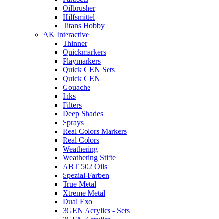
Oilbrusher
Hilfsmittel
Titans Hobby
AK Interactive
Thinner
Quickmarkers
Playmarkers
Quick GEN Sets
Quick GEN
Gouache
Inks
Filters
Deep Shades
Sprays
Real Colors Markers
Real Colors
Weathering
Weathering Stifte
ABT 502 Oils
Spezial-Farben
True Metal
Xtreme Metal
Dual Exo
3GEN Acrylics - Sets