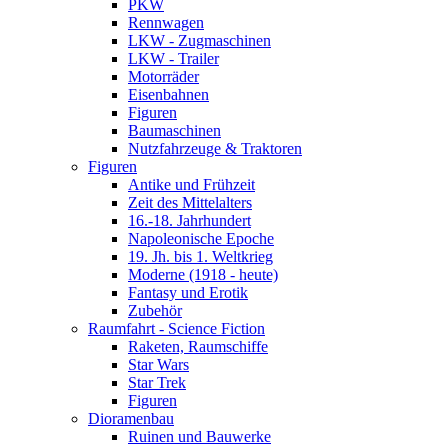
PKW
Rennwagen
LKW - Zugmaschinen
LKW - Trailer
Motorräder
Eisenbahnen
Figuren
Baumaschinen
Nutzfahrzeuge & Traktoren
Figuren
Antike und Frühzeit
Zeit des Mittelalters
16.-18. Jahrhundert
Napoleonische Epoche
19. Jh. bis 1. Weltkrieg
Moderne (1918 - heute)
Fantasy und Erotik
Zubehör
Raumfahrt - Science Fiction
Raketen, Raumschiffe
Star Wars
Star Trek
Figuren
Dioramenbau
Ruinen und Bauwerke