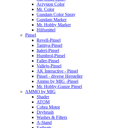
Acrysion Color
Mr. Color
Gundam Color Spray
Gundam Marker
Mr. Hobby Marker
Hilfsmittel
Pinsel
Revell-Pinsel
Tamiya-Pinsel
Italeri-Pinsel
Humbrol-Pinsel
Faller-Pinsel
Vallejo-Pinsel
AK Interactive - Pinsel
Pinsel - diverse Hersteller
Ammo by MIG -Pinsel
Mr. Hobby-Gunze Pinsel
AMMO by MIG
Shader
ATOM
Cobra Motor
Drybrush
Washes & Filters
A-Stand
Farbsets