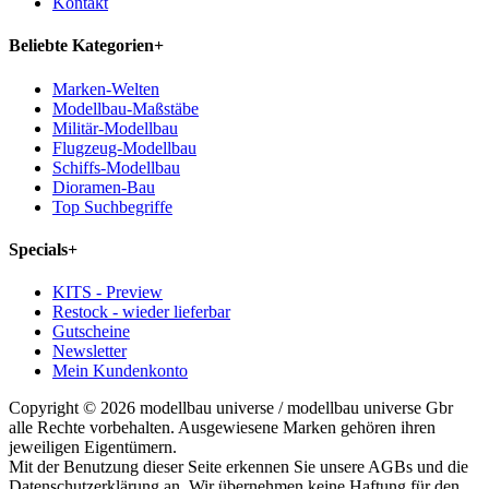
Kontakt
Beliebte Kategorien
+
Marken-Welten
Modellbau-Maßstäbe
Militär-Modellbau
Flugzeug-Modellbau
Schiffs-Modellbau
Dioramen-Bau
Top Suchbegriffe
Specials
+
KITS - Preview
Restock - wieder lieferbar
Gutscheine
Newsletter
Mein Kundenkonto
Copyright © 2026 modellbau universe / modellbau universe Gbr
alle Rechte vorbehalten. Ausgewiesene Marken gehören ihren
jeweiligen Eigentümern.
Mit der Benutzung dieser Seite erkennen Sie unsere AGBs und die
Datenschutzerklärung an. Wir übernehmen keine Haftung für den