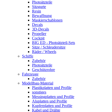
Photoätzteile
Sitzgurte
Resin
Bewaffnung
Maskierschablonen
Decals
3D-Decals
Propeller
Cockpit
BIG ED - Photoätzteil-Sets
Sitze / Schleudersitze
Räder / Wheels
Schiffe
Zubehör
Photoätzteile
Geschützrohre
Fahrzeuge
Zubehör
Modellbau-Material
Plastikplatten und Profile
sonstiges
Messingplatten und Profile
Aluplatten und Profile
Kupferplatten und Profile
Kabel und Drähte