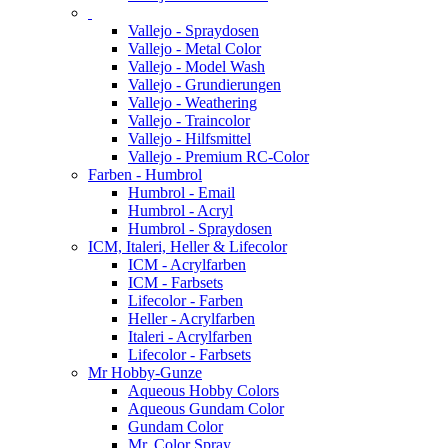
Vallejo - Spraydosen
Vallejo - Metal Color
Vallejo - Model Wash
Vallejo - Grundierungen
Vallejo - Weathering
Vallejo - Traincolor
Vallejo - Hilfsmittel
Vallejo - Premium RC-Color
Farben - Humbrol
Humbrol - Email
Humbrol - Acryl
Humbrol - Spraydosen
ICM, Italeri, Heller & Lifecolor
ICM - Acrylfarben
ICM - Farbsets
Lifecolor - Farben
Heller - Acrylfarben
Italeri - Acrylfarben
Lifecolor - Farbsets
Mr Hobby-Gunze
Aqueous Hobby Colors
Aqueous Gundam Color
Gundam Color
Mr. Color Spray