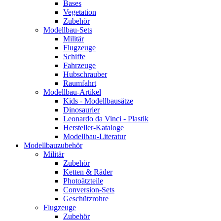
Bases
Vegetation
Zubehör
Modellbau-Sets
Militär
Flugzeuge
Schiffe
Fahrzeuge
Hubschrauber
Raumfahrt
Modellbau-Artikel
Kids - Modellbausätze
Dinosaurier
Leonardo da Vinci - Plastik
Hersteller-Kataloge
Modellbau-Literatur
Modellbauzubehör
Militär
Zubehör
Ketten & Räder
Photoätzteile
Conversion-Sets
Geschützrohre
Flugzeuge
Zubehör