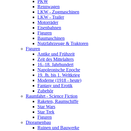
PKW
Rennwagen
LKW - Zugmaschinen
LKW - Trailer
Motorräder
Eisenbahnen
Figuren
Baumaschinen
Nutzfahrzeuge & Traktoren
Figuren
Antike und Frühzeit
Zeit des Mittelalters
16.-18. Jahrhundert
Napoleonische Epoche
19. Jh. bis 1. Weltkrieg
Moderne (1918 - heute)
Fantasy und Erotik
Zubehör
Raumfahrt - Science Fiction
Raketen, Raumschiffe
Star Wars
Star Trek
Figuren
Dioramenbau
Ruinen und Bauwerke