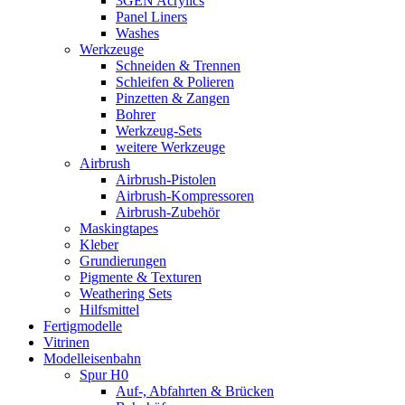
3GEN Acrylics
Panel Liners
Washes
Werkzeuge
Schneiden & Trennen
Schleifen & Polieren
Pinzetten & Zangen
Bohrer
Werkzeug-Sets
weitere Werkzeuge
Airbrush
Airbrush-Pistolen
Airbrush-Kompressoren
Airbrush-Zubehör
Maskingtapes
Kleber
Grundierungen
Pigmente & Texturen
Weathering Sets
Hilfsmittel
Fertigmodelle
Vitrinen
Modelleisenbahn
Spur H0
Auf-, Abfahrten & Brücken