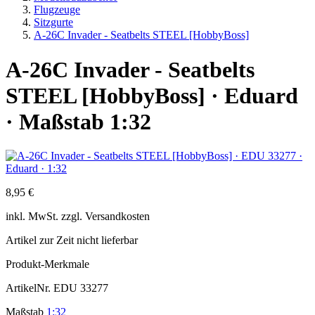
Flugzeuge
Sitzgurte
A-26C Invader - Seatbelts STEEL [HobbyBoss]
A-26C Invader - Seatbelts
STEEL [HobbyBoss] · Eduard
· Maßstab 1:32
8,95 €
inkl.
MwSt. zzgl.
Versandkosten
Artikel zur Zeit nicht lieferbar
Produkt-Merkmale
ArtikelNr.
EDU 33277
Maßstab
1:32