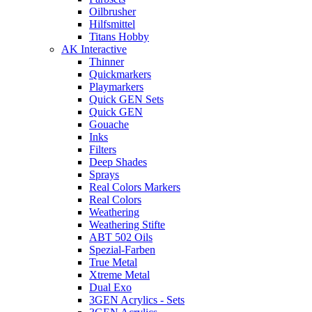
Oilbrusher
Hilfsmittel
Titans Hobby
AK Interactive
Thinner
Quickmarkers
Playmarkers
Quick GEN Sets
Quick GEN
Gouache
Inks
Filters
Deep Shades
Sprays
Real Colors Markers
Real Colors
Weathering
Weathering Stifte
ABT 502 Oils
Spezial-Farben
True Metal
Xtreme Metal
Dual Exo
3GEN Acrylics - Sets