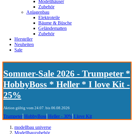
Modellhäuser
Zubehör
Anlagenbau
Elektroteile
Bäume & Büsche
Geländematten
Zubehör
Hersteller
Neuheiten
Sale
Sommer-Sale 2026 - Trumpeter *
HobbyBoss * Heller * I love Kit -
25%
Aktion gültig vom 24.07. bis 06.08.2026
Trumpeter
HobbyBoss
Heller - 30%
I love Kit
modellbau universe
Modellbauzubehör