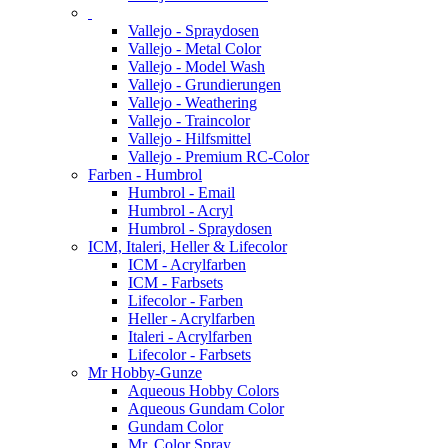
Vallejo - Spraydosen
Vallejo - Metal Color
Vallejo - Model Wash
Vallejo - Grundierungen
Vallejo - Weathering
Vallejo - Traincolor
Vallejo - Hilfsmittel
Vallejo - Premium RC-Color
Farben - Humbrol
Humbrol - Email
Humbrol - Acryl
Humbrol - Spraydosen
ICM, Italeri, Heller & Lifecolor
ICM - Acrylfarben
ICM - Farbsets
Lifecolor - Farben
Heller - Acrylfarben
Italeri - Acrylfarben
Lifecolor - Farbsets
Mr Hobby-Gunze
Aqueous Hobby Colors
Aqueous Gundam Color
Gundam Color
Mr. Color Spray