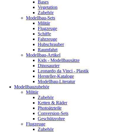
Bases
Vegetation
Zubehör
Modellbau-Sets
Militär
Flugzeuge
Schiffe
Fahrzeuge
Hubschrauber
Raumfahrt
Modellbau-Artikel
Kids - Modellbausätze
Dinosaurier
Leonardo da Vinci - Plastik
Hersteller-Kataloge
Modellbau-Literatur
Modellbauzubehör
Militär
Zubehör
Ketten & Räder
Photoätzteile
Conversion-Sets
Geschützrohre
Flugzeuge
Zubehör