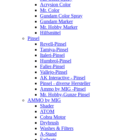
Acrysion Color
Mr. Color
Gundam Color Spray
Gundam Marker
Mr. Hobby Marker
Hilfsmittel
Pinsel
Revell-Pinsel
Tamiya-Pinsel
Italeri-Pinsel
Humbrol-Pinsel
Faller-Pinsel
Vallejo-Pinsel
AK Interactive - Pinsel
Pinsel - diverse Hersteller
Ammo by MIG -Pinsel
Mr. Hobby-Gunze Pinsel
AMMO by MIG
Shader
ATOM
Cobra Motor
Drybrush
Washes & Filters
A-Stand
Farbsets