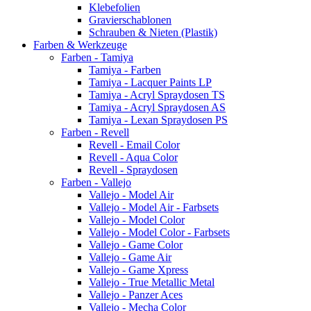
Klebefolien
Gravierschablonen
Schrauben & Nieten (Plastik)
Farben & Werkzeuge
Farben - Tamiya
Tamiya - Farben
Tamiya - Lacquer Paints LP
Tamiya - Acryl Spraydosen TS
Tamiya - Acryl Spraydosen AS
Tamiya - Lexan Spraydosen PS
Farben - Revell
Revell - Email Color
Revell - Aqua Color
Revell - Spraydosen
Farben - Vallejo
Vallejo - Model Air
Vallejo - Model Air - Farbsets
Vallejo - Model Color
Vallejo - Model Color - Farbsets
Vallejo - Game Color
Vallejo - Game Air
Vallejo - Game Xpress
Vallejo - True Metallic Metal
Vallejo - Panzer Aces
Vallejo - Mecha Color