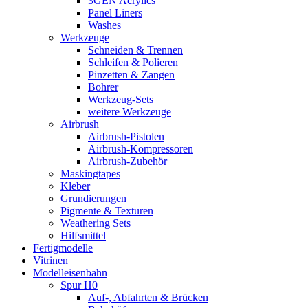
3GEN Acrylics
Panel Liners
Washes
Werkzeuge
Schneiden & Trennen
Schleifen & Polieren
Pinzetten & Zangen
Bohrer
Werkzeug-Sets
weitere Werkzeuge
Airbrush
Airbrush-Pistolen
Airbrush-Kompressoren
Airbrush-Zubehör
Maskingtapes
Kleber
Grundierungen
Pigmente & Texturen
Weathering Sets
Hilfsmittel
Fertigmodelle
Vitrinen
Modelleisenbahn
Spur H0
Auf-, Abfahrten & Brücken