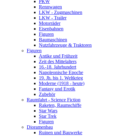
PKW
Rennwagen
LKW - Zugmaschinen
LKW - Trailer
Motorräder
Eisenbahnen
Figuren
Baumaschinen
Nutzfahrzeuge & Traktoren
Figuren
Antike und Frühzeit
Zeit des Mittelalters
16.-18. Jahrhundert
Napoleonische Epoche
19. Jh. bis 1. Weltkrieg
Moderne (1918 - heute)
Fantasy und Erotik
Zubehör
Raumfahrt - Science Fiction
Raketen, Raumschiffe
Star Wars
Star Trek
Figuren
Dioramenbau
Ruinen und Bauwerke