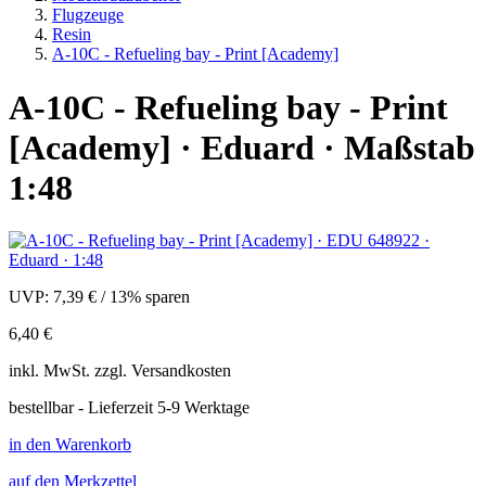
Flugzeuge
Resin
A-10C - Refueling bay - Print [Academy]
A-10C - Refueling bay - Print
[Academy] · Eduard · Maßstab
1:48
UVP:
7,39 €
/
13% sparen
6,40 €
inkl.
MwSt. zzgl.
Versandkosten
bestellbar - Lieferzeit 5-9 Werktage
in den Warenkorb
auf den Merkzettel