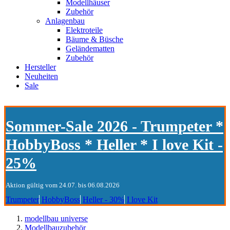
Modellhäuser
Zubehör
Anlagenbau
Elektroteile
Bäume & Büsche
Geländematten
Zubehör
Hersteller
Neuheiten
Sale
Sommer-Sale 2026 - Trumpeter *
HobbyBoss * Heller * I love Kit -
25%
Aktion gültig vom 24.07. bis 06.08.2026
Trumpeter
HobbyBoss
Heller - 30%
I love Kit
modellbau universe
Modellbauzubehör