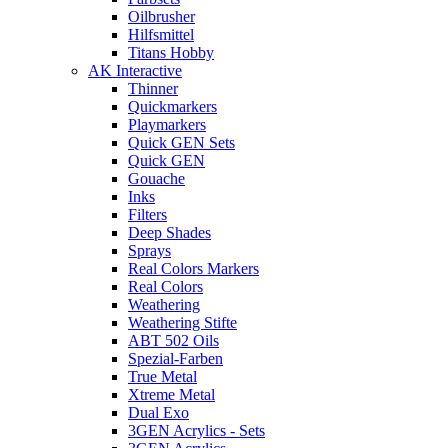
Oilbrusher
Hilfsmittel
Titans Hobby
AK Interactive
Thinner
Quickmarkers
Playmarkers
Quick GEN Sets
Quick GEN
Gouache
Inks
Filters
Deep Shades
Sprays
Real Colors Markers
Real Colors
Weathering
Weathering Stifte
ABT 502 Oils
Spezial-Farben
True Metal
Xtreme Metal
Dual Exo
3GEN Acrylics - Sets