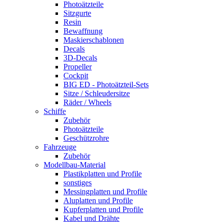
Photoätzteile
Sitzgurte
Resin
Bewaffnung
Maskierschablonen
Decals
3D-Decals
Propeller
Cockpit
BIG ED - Photoätzteil-Sets
Sitze / Schleudersitze
Räder / Wheels
Schiffe
Zubehör
Photoätzteile
Geschützrohre
Fahrzeuge
Zubehör
Modellbau-Material
Plastikplatten und Profile
sonstiges
Messingplatten und Profile
Aluplatten und Profile
Kupferplatten und Profile
Kabel und Drähte