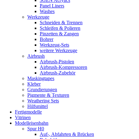
3GEN Acrylics
Panel Liners
Washes
Werkzeuge
Schneiden & Trennen
Schleifen & Polieren
Pinzetten & Zangen
Bohrer
Werkzeug-Sets
weitere Werkzeuge
Airbrush
Airbrush-Pistolen
Airbrush-Kompressoren
Airbrush-Zubehör
Maskingtapes
Kleber
Grundierungen
Pigmente & Texturen
Weathering Sets
Hilfsmittel
Fertigmodelle
Vitrinen
Modelleisenbahn
Spur H0
Auf-, Abfahrten & Brücken