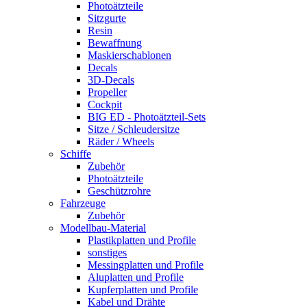
Photoätzteile
Sitzgurte
Resin
Bewaffnung
Maskierschablonen
Decals
3D-Decals
Propeller
Cockpit
BIG ED - Photoätzteil-Sets
Sitze / Schleudersitze
Räder / Wheels
Schiffe
Zubehör
Photoätzteile
Geschützrohre
Fahrzeuge
Zubehör
Modellbau-Material
Plastikplatten und Profile
sonstiges
Messingplatten und Profile
Aluplatten und Profile
Kupferplatten und Profile
Kabel und Drähte