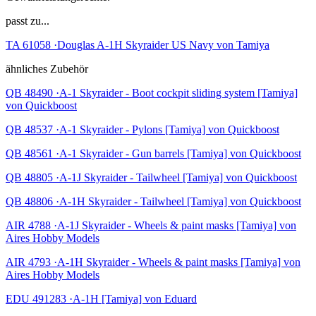
passt zu...
TA 61058 ·Douglas A-1H Skyraider US Navy von Tamiya
ähnliches Zubehör
QB 48490 ·A-1 Skyraider - Boot cockpit sliding system [Tamiya]
von Quickboost
QB 48537 ·A-1 Skyraider - Pylons [Tamiya] von Quickboost
QB 48561 ·A-1 Skyraider - Gun barrels [Tamiya] von Quickboost
QB 48805 ·A-1J Skyraider - Tailwheel [Tamiya] von Quickboost
QB 48806 ·A-1H Skyraider - Tailwheel [Tamiya] von Quickboost
AIR 4788 ·A-1J Skyraider - Wheels & paint masks [Tamiya] von
Aires Hobby Models
AIR 4793 ·A-1H Skyraider - Wheels & paint masks [Tamiya] von
Aires Hobby Models
EDU 491283 ·A-1H [Tamiya] von Eduard