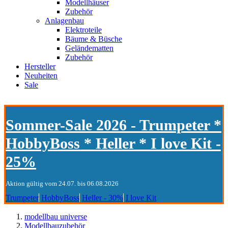
Modellhäuser
Zubehör
Anlagenbau
Elektroteile
Bäume & Büsche
Geländematten
Zubehör
Hersteller
Neuheiten
Sale
Sommer-Sale 2026 - Trumpeter *
HobbyBoss * Heller * I love Kit -
25%
Aktion gültig vom 24.07. bis 06.08.2026
Trumpeter
HobbyBoss
Heller - 30%
I love Kit
modellbau universe
Modellbauzubehör