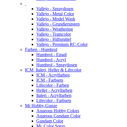
Vallejo - Spraydosen
Vallejo - Metal Color
Vallejo - Model Wash
Vallejo - Grundierungen
Vallejo - Weathering
Vallejo - Traincolor
Vallejo - Hilfsmittel
Vallejo - Premium RC-Color
Farben - Humbrol
Humbrol - Email
Humbrol - Acryl
Humbrol - Spraydosen
ICM, Italeri, Heller & Lifecolor
ICM - Acrylfarben
ICM - Farbsets
Lifecolor - Farben
Heller - Acrylfarben
Italeri - Acrylfarben
Lifecolor - Farbsets
Mr Hobby-Gunze
Aqueous Hobby Colors
Aqueous Gundam Color
Gundam Color
Mr. Color Spray