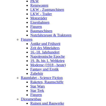
PKW
Rennwagen
LKW - Zugmaschinen
LKW - Trailer
Motorräder
Eisenbahnen
Figuren
Baumaschinen
Nutzfahrzeuge & Traktoren
Figuren
Antike und Frühzeit
Zeit des Mittelalters
16.-18. Jahrhundert
Napoleonische Epoche
19. Jh. bis 1. Weltkrieg
Moderne (1918 - heute)
Fantasy und Erotik
Zubehör
Raumfahrt - Science Fiction
Raketen, Raumschiffe
Star Wars
Star Trek
Figuren
Dioramenbau
Ruinen und Bauwerke