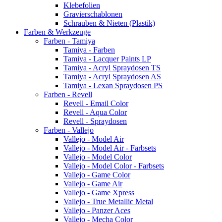
Klebefolien
Gravierschablonen
Schrauben & Nieten (Plastik)
Farben & Werkzeuge
Farben - Tamiya
Tamiya - Farben
Tamiya - Lacquer Paints LP
Tamiya - Acryl Spraydosen TS
Tamiya - Acryl Spraydosen AS
Tamiya - Lexan Spraydosen PS
Farben - Revell
Revell - Email Color
Revell - Aqua Color
Revell - Spraydosen
Farben - Vallejo
Vallejo - Model Air
Vallejo - Model Air - Farbsets
Vallejo - Model Color
Vallejo - Model Color - Farbsets
Vallejo - Game Color
Vallejo - Game Air
Vallejo - Game Xpress
Vallejo - True Metallic Metal
Vallejo - Panzer Aces
Vallejo - Mecha Color