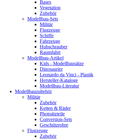
Bases
Vegetation
Zubehör
Modellbau-Sets
Militär
Flugzeuge
Schiffe
Fahrzeuge
Hubschrauber
Raumfahrt
Modellbau-Artikel
Kids - Modellbausätze
Dinosaurier
Leonardo da Vinci - Plastik
Hersteller-Kataloge
Modellbau-Literatur
Modellbauzubehör
Militär
Zubehör
Ketten & Räder
Photoätzteile
Conversion-Sets
Geschützrohre
Flugzeuge
Zubehör