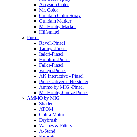
Acrysion Color
Mr. Color
Gundam Color Spray
Gundam Marker
Mr. Hobby Marker
Hilfsmittel
Pinsel
Revell-Pinsel
Tamiya-Pinsel
Italeri-Pinsel
Humbrol-Pinsel
Faller-Pinsel
Vallejo-Pinsel
AK Interactive - Pinsel
Pinsel - diverse Hersteller
Ammo by MIG -Pinsel
Mr. Hobby-Gunze Pinsel
AMMO by MIG
Shader
ATOM
Cobra Motor
Drybrush
Washes & Filters
A-Stand
Farbsets