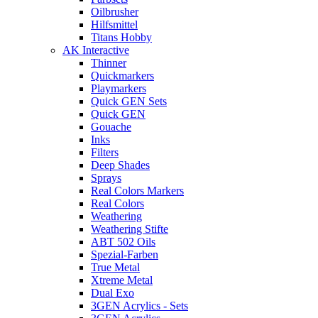
Oilbrusher
Hilfsmittel
Titans Hobby
AK Interactive
Thinner
Quickmarkers
Playmarkers
Quick GEN Sets
Quick GEN
Gouache
Inks
Filters
Deep Shades
Sprays
Real Colors Markers
Real Colors
Weathering
Weathering Stifte
ABT 502 Oils
Spezial-Farben
True Metal
Xtreme Metal
Dual Exo
3GEN Acrylics - Sets