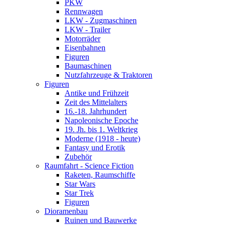
PKW
Rennwagen
LKW - Zugmaschinen
LKW - Trailer
Motorräder
Eisenbahnen
Figuren
Baumaschinen
Nutzfahrzeuge & Traktoren
Figuren
Antike und Frühzeit
Zeit des Mittelalters
16.-18. Jahrhundert
Napoleonische Epoche
19. Jh. bis 1. Weltkrieg
Moderne (1918 - heute)
Fantasy und Erotik
Zubehör
Raumfahrt - Science Fiction
Raketen, Raumschiffe
Star Wars
Star Trek
Figuren
Dioramenbau
Ruinen und Bauwerke