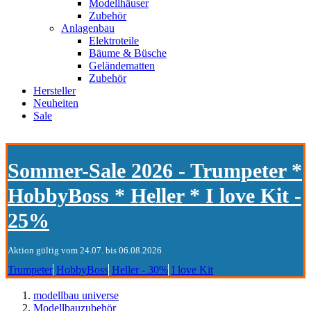
Modellhäuser
Zubehör
Anlagenbau
Elektroteile
Bäume & Büsche
Geländematten
Zubehör
Hersteller
Neuheiten
Sale
Sommer-Sale 2026 - Trumpeter *
HobbyBoss * Heller * I love Kit -
25%
Aktion gültig vom 24.07. bis 06.08.2026
Trumpeter
HobbyBoss
Heller - 30%
I love Kit
modellbau universe
Modellbauzubehör