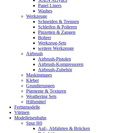
3GEN Acrylics
Panel Liners
Washes
Werkzeuge
Schneiden & Trennen
Schleifen & Polieren
Pinzetten & Zangen
Bohrer
Werkzeug-Sets
weitere Werkzeuge
Airbrush
Airbrush-Pistolen
Airbrush-Kompressoren
Airbrush-Zubehör
Maskingtapes
Kleber
Grundierungen
Pigmente & Texturen
Weathering Sets
Hilfsmittel
Fertigmodelle
Vitrinen
Modelleisenbahn
Spur H0
Auf-, Abfahrten & Brücken