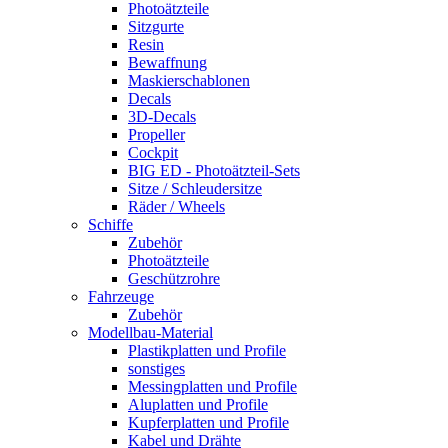
Photoätzteile
Sitzgurte
Resin
Bewaffnung
Maskierschablonen
Decals
3D-Decals
Propeller
Cockpit
BIG ED - Photoätzteil-Sets
Sitze / Schleudersitze
Räder / Wheels
Schiffe
Zubehör
Photoätzteile
Geschützrohre
Fahrzeuge
Zubehör
Modellbau-Material
Plastikplatten und Profile
sonstiges
Messingplatten und Profile
Aluplatten und Profile
Kupferplatten und Profile
Kabel und Drähte