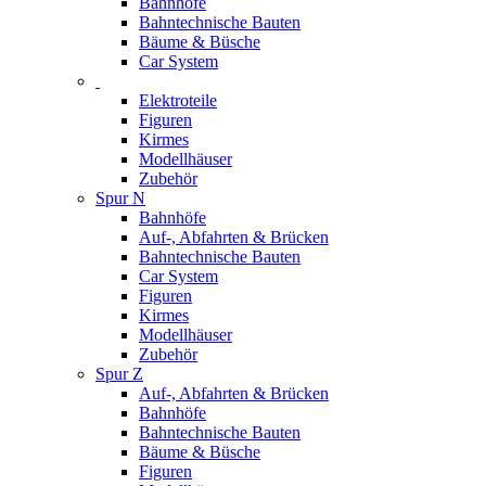
Bahnhöfe
Bahntechnische Bauten
Bäume & Büsche
Car System
Elektroteile
Figuren
Kirmes
Modellhäuser
Zubehör
Spur N
Bahnhöfe
Auf-, Abfahrten & Brücken
Bahntechnische Bauten
Car System
Figuren
Kirmes
Modellhäuser
Zubehör
Spur Z
Auf-, Abfahrten & Brücken
Bahnhöfe
Bahntechnische Bauten
Bäume & Büsche
Figuren