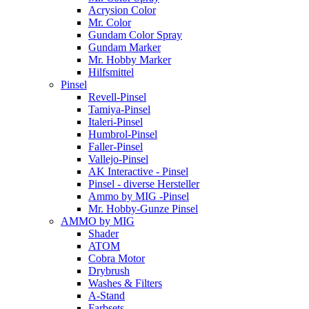
Acrysion Color
Mr. Color
Gundam Color Spray
Gundam Marker
Mr. Hobby Marker
Hilfsmittel
Pinsel
Revell-Pinsel
Tamiya-Pinsel
Italeri-Pinsel
Humbrol-Pinsel
Faller-Pinsel
Vallejo-Pinsel
AK Interactive - Pinsel
Pinsel - diverse Hersteller
Ammo by MIG -Pinsel
Mr. Hobby-Gunze Pinsel
AMMO by MIG
Shader
ATOM
Cobra Motor
Drybrush
Washes & Filters
A-Stand
Farbsets