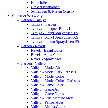
Klebefolien
Gravierschablonen
Schrauben & Nieten (Plastik)
Farben & Werkzeuge
Farben - Tamiya
Tamiya - Farben
Tamiya - Lacquer Paints LP
Tamiya - Acryl Spraydosen TS
Tamiya - Acryl Spraydosen AS
Tamiya - Lexan Spraydosen PS
Farben - Revell
Revell - Email Color
Revell - Aqua Color
Revell - Spraydosen
Farben - Vallejo
Vallejo - Model Air
Vallejo - Model Air - Farbsets
Vallejo - Model Color
Vallejo - Model Color - Farbsets
Vallejo - Game Color
Vallejo - Game Air
Vallejo - Game Xpress
Vallejo - True Metallic Metal
Vallejo - Panzer Aces
Vallejo - Mecha Color