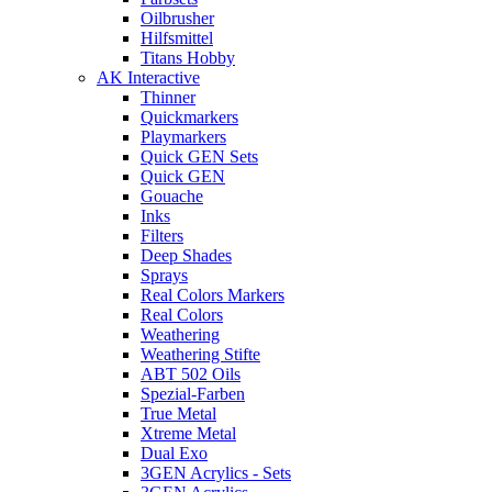
Oilbrusher
Hilfsmittel
Titans Hobby
AK Interactive
Thinner
Quickmarkers
Playmarkers
Quick GEN Sets
Quick GEN
Gouache
Inks
Filters
Deep Shades
Sprays
Real Colors Markers
Real Colors
Weathering
Weathering Stifte
ABT 502 Oils
Spezial-Farben
True Metal
Xtreme Metal
Dual Exo
3GEN Acrylics - Sets