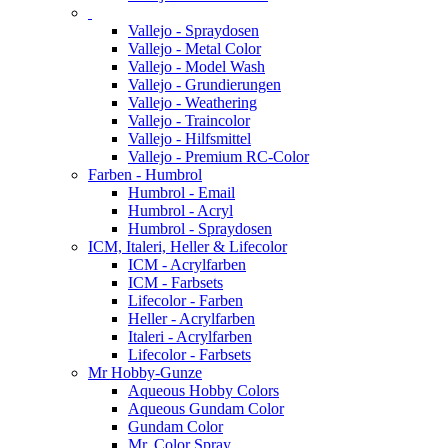
Vallejo - Spraydosen
Vallejo - Metal Color
Vallejo - Model Wash
Vallejo - Grundierungen
Vallejo - Weathering
Vallejo - Traincolor
Vallejo - Hilfsmittel
Vallejo - Premium RC-Color
Farben - Humbrol
Humbrol - Email
Humbrol - Acryl
Humbrol - Spraydosen
ICM, Italeri, Heller & Lifecolor
ICM - Acrylfarben
ICM - Farbsets
Lifecolor - Farben
Heller - Acrylfarben
Italeri - Acrylfarben
Lifecolor - Farbsets
Mr Hobby-Gunze
Aqueous Hobby Colors
Aqueous Gundam Color
Gundam Color
Mr. Color Spray