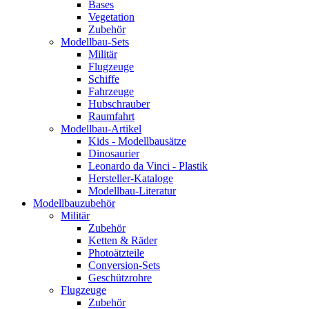
Bases
Vegetation
Zubehör
Modellbau-Sets
Militär
Flugzeuge
Schiffe
Fahrzeuge
Hubschrauber
Raumfahrt
Modellbau-Artikel
Kids - Modellbausätze
Dinosaurier
Leonardo da Vinci - Plastik
Hersteller-Kataloge
Modellbau-Literatur
Modellbauzubehör
Militär
Zubehör
Ketten & Räder
Photoätzteile
Conversion-Sets
Geschützrohre
Flugzeuge
Zubehör