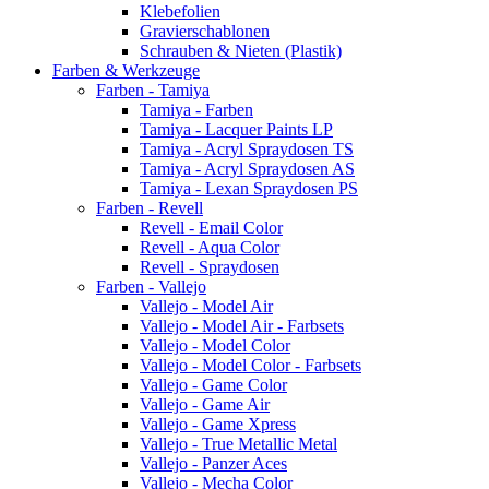
Klebefolien
Gravierschablonen
Schrauben & Nieten (Plastik)
Farben & Werkzeuge
Farben - Tamiya
Tamiya - Farben
Tamiya - Lacquer Paints LP
Tamiya - Acryl Spraydosen TS
Tamiya - Acryl Spraydosen AS
Tamiya - Lexan Spraydosen PS
Farben - Revell
Revell - Email Color
Revell - Aqua Color
Revell - Spraydosen
Farben - Vallejo
Vallejo - Model Air
Vallejo - Model Air - Farbsets
Vallejo - Model Color
Vallejo - Model Color - Farbsets
Vallejo - Game Color
Vallejo - Game Air
Vallejo - Game Xpress
Vallejo - True Metallic Metal
Vallejo - Panzer Aces
Vallejo - Mecha Color