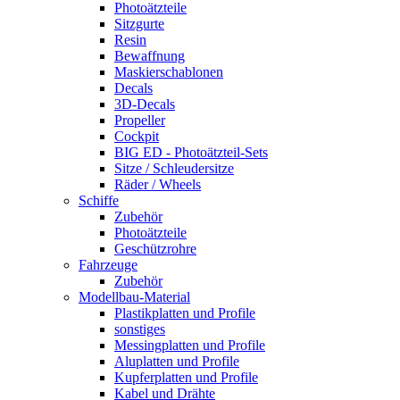
Photoätzteile
Sitzgurte
Resin
Bewaffnung
Maskierschablonen
Decals
3D-Decals
Propeller
Cockpit
BIG ED - Photoätzteil-Sets
Sitze / Schleudersitze
Räder / Wheels
Schiffe
Zubehör
Photoätzteile
Geschützrohre
Fahrzeuge
Zubehör
Modellbau-Material
Plastikplatten und Profile
sonstiges
Messingplatten und Profile
Aluplatten und Profile
Kupferplatten und Profile
Kabel und Drähte