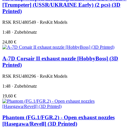
[Trumpeter] (USSR/UKRAINE Early) (2 pcs) (3D
Printed)
RSK RSU480549 · ResKit Models
1:48 · Zubehörsatz
24,80 €
A-7D Corsair II exhaust nozzle [HobbyBoss] (3D
Printed)
RSK RSU480296 · ResKit Models
1:48 · Zubehörsatz
19,60 €
Phantom (FG.1/FGR.2) - Open exhaust nozzles
[Hasegawa/Revell] (3D Printed)