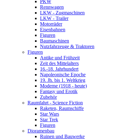
PKW
Rennwagen
LKW - Zugmaschinen
LKW - Trailer
Motorräder
Eisenbahnen
Figuren
Baumaschinen
Nutzfahrzeuge & Traktoren
Figuren
Antike und Frühzeit
Zeit des Mittelalters
16.-18. Jahrhundert
Napoleonische Epoche
19. Jh. bis 1. Weltkrieg
Moderne (1918 - heute)
Fantasy und Erotik
Zubehör
Raumfahrt - Science Fiction
Raketen, Raumschiffe
Star Wars
Star Trek
Figuren
Dioramenbau
Ruinen und Bauwerke