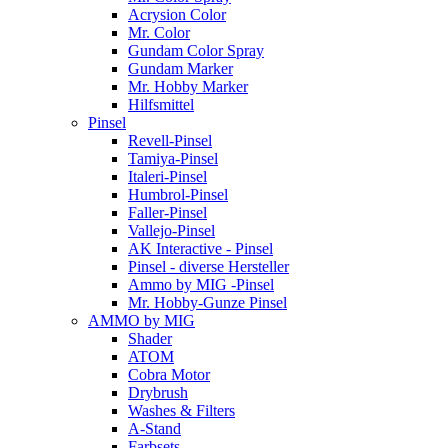
Acrysion Color
Mr. Color
Gundam Color Spray
Gundam Marker
Mr. Hobby Marker
Hilfsmittel
Pinsel
Revell-Pinsel
Tamiya-Pinsel
Italeri-Pinsel
Humbrol-Pinsel
Faller-Pinsel
Vallejo-Pinsel
AK Interactive - Pinsel
Pinsel - diverse Hersteller
Ammo by MIG -Pinsel
Mr. Hobby-Gunze Pinsel
AMMO by MIG
Shader
ATOM
Cobra Motor
Drybrush
Washes & Filters
A-Stand
Farbsets