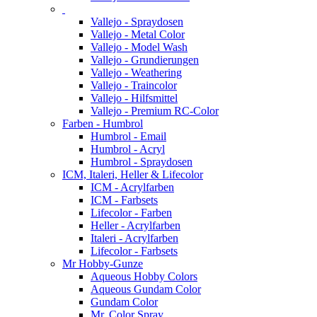
Vallejo - Spraydosen
Vallejo - Metal Color
Vallejo - Model Wash
Vallejo - Grundierungen
Vallejo - Weathering
Vallejo - Traincolor
Vallejo - Hilfsmittel
Vallejo - Premium RC-Color
Farben - Humbrol
Humbrol - Email
Humbrol - Acryl
Humbrol - Spraydosen
ICM, Italeri, Heller & Lifecolor
ICM - Acrylfarben
ICM - Farbsets
Lifecolor - Farben
Heller - Acrylfarben
Italeri - Acrylfarben
Lifecolor - Farbsets
Mr Hobby-Gunze
Aqueous Hobby Colors
Aqueous Gundam Color
Gundam Color
Mr. Color Spray