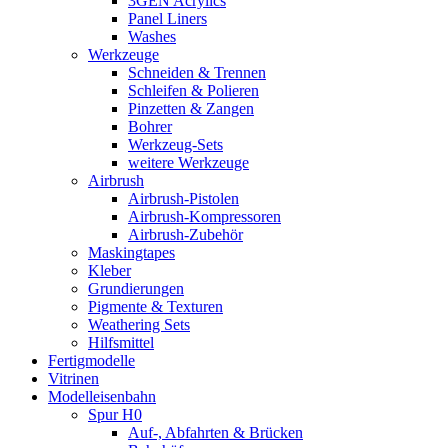
3GEN Acrylics
Panel Liners
Washes
Werkzeuge
Schneiden & Trennen
Schleifen & Polieren
Pinzetten & Zangen
Bohrer
Werkzeug-Sets
weitere Werkzeuge
Airbrush
Airbrush-Pistolen
Airbrush-Kompressoren
Airbrush-Zubehör
Maskingtapes
Kleber
Grundierungen
Pigmente & Texturen
Weathering Sets
Hilfsmittel
Fertigmodelle
Vitrinen
Modelleisenbahn
Spur H0
Auf-, Abfahrten & Brücken