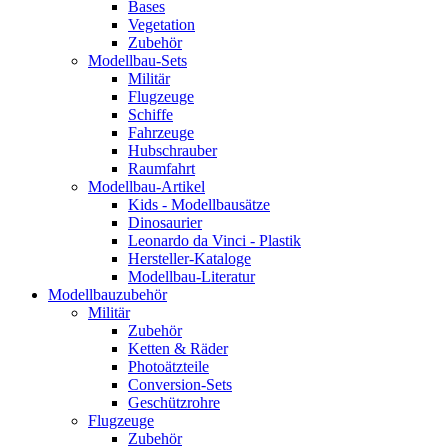
Bases
Vegetation
Zubehör
Modellbau-Sets
Militär
Flugzeuge
Schiffe
Fahrzeuge
Hubschrauber
Raumfahrt
Modellbau-Artikel
Kids - Modellbausätze
Dinosaurier
Leonardo da Vinci - Plastik
Hersteller-Kataloge
Modellbau-Literatur
Modellbauzubehör
Militär
Zubehör
Ketten & Räder
Photoätzteile
Conversion-Sets
Geschützrohre
Flugzeuge
Zubehör