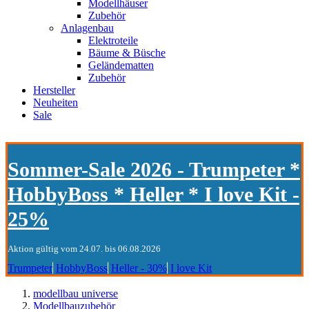
Modellhäuser
Zubehör
Anlagenbau
Elektroteile
Bäume & Büsche
Geländematten
Zubehör
Hersteller
Neuheiten
Sale
Sommer-Sale 2026 - Trumpeter *
HobbyBoss * Heller * I love Kit -
25%
Aktion gültig vom 24.07. bis 06.08.2026
Trumpeter
HobbyBoss
Heller - 30%
I love Kit
modellbau universe
Modellbauzubehör