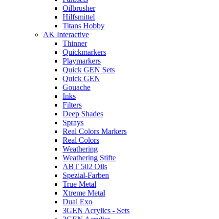
Oilbrusher
Hilfsmittel
Titans Hobby
AK Interactive
Thinner
Quickmarkers
Playmarkers
Quick GEN Sets
Quick GEN
Gouache
Inks
Filters
Deep Shades
Sprays
Real Colors Markers
Real Colors
Weathering
Weathering Stifte
ABT 502 Oils
Spezial-Farben
True Metal
Xtreme Metal
Dual Exo
3GEN Acrylics - Sets