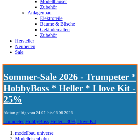
Modellhäuser
Zubehör
Anlagenbau
Elektroteile
Bäume & Büsche
Geländematten
Zubehör
Hersteller
Neuheiten
Sale
Sommer-Sale 2026 - Trumpeter *
HobbyBoss * Heller * I love Kit -
25%
Aktion gültig vom 24.07. bis 06.08.2026
Trumpeter
HobbyBoss
Heller - 30%
I love Kit
modellbau universe
Modelleisenbahn