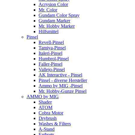
Acrysion Color
Mr. Color
Gundam Color Spray
Gundam Marker
Mr. Hobby Marker
Hilfsmittel
Pinsel
Revell-Pinsel
Tamiya-Pinsel
Italeri-Pinsel
Humbrol-Pinsel
Faller-Pinsel
Vallejo-Pinsel
AK Interactive - Pinsel
Pinsel - diverse Hersteller
Ammo by MIG -Pinsel
Mr. Hobby-Gunze Pinsel
AMMO by MIG
Shader
ATOM
Cobra Motor
Drybrush
Washes & Filters
A-Stand
Farbsets