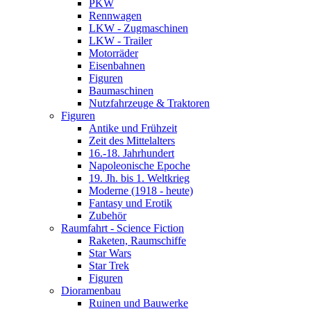
PKW
Rennwagen
LKW - Zugmaschinen
LKW - Trailer
Motorräder
Eisenbahnen
Figuren
Baumaschinen
Nutzfahrzeuge & Traktoren
Figuren
Antike und Frühzeit
Zeit des Mittelalters
16.-18. Jahrhundert
Napoleonische Epoche
19. Jh. bis 1. Weltkrieg
Moderne (1918 - heute)
Fantasy und Erotik
Zubehör
Raumfahrt - Science Fiction
Raketen, Raumschiffe
Star Wars
Star Trek
Figuren
Dioramenbau
Ruinen und Bauwerke