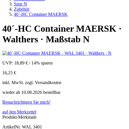
Spur N
Zubehör
40´-HC Container MAERSK
40´-HC Container MAERSK ·
Walthers · Maßstab N
UVP:
18,89 €
/
14% sparen
16,25 €
inkl.
MwSt. zzgl.
Versandkosten
wieder ab 10.08.2026 bestellbar
Benachrichtigen Sie mich!
auf den Merkzettel
Produkt-Merkmale
ArtikelNr.
WAL 3401