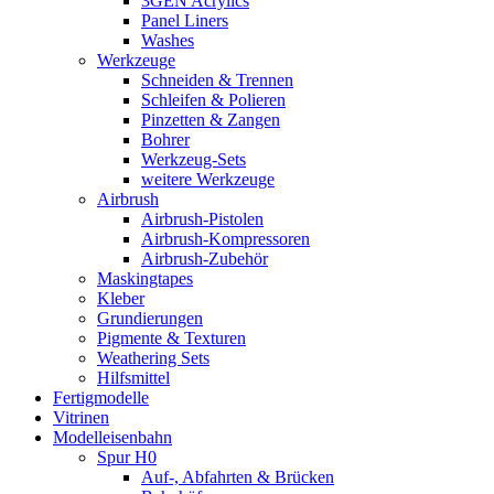
3GEN Acrylics
Panel Liners
Washes
Werkzeuge
Schneiden & Trennen
Schleifen & Polieren
Pinzetten & Zangen
Bohrer
Werkzeug-Sets
weitere Werkzeuge
Airbrush
Airbrush-Pistolen
Airbrush-Kompressoren
Airbrush-Zubehör
Maskingtapes
Kleber
Grundierungen
Pigmente & Texturen
Weathering Sets
Hilfsmittel
Fertigmodelle
Vitrinen
Modelleisenbahn
Spur H0
Auf-, Abfahrten & Brücken