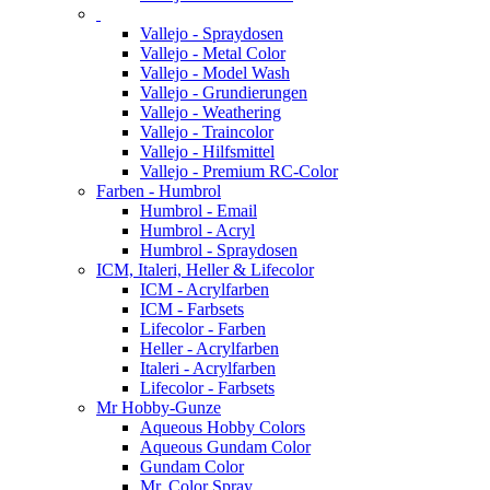
Vallejo - Spraydosen
Vallejo - Metal Color
Vallejo - Model Wash
Vallejo - Grundierungen
Vallejo - Weathering
Vallejo - Traincolor
Vallejo - Hilfsmittel
Vallejo - Premium RC-Color
Farben - Humbrol
Humbrol - Email
Humbrol - Acryl
Humbrol - Spraydosen
ICM, Italeri, Heller & Lifecolor
ICM - Acrylfarben
ICM - Farbsets
Lifecolor - Farben
Heller - Acrylfarben
Italeri - Acrylfarben
Lifecolor - Farbsets
Mr Hobby-Gunze
Aqueous Hobby Colors
Aqueous Gundam Color
Gundam Color
Mr. Color Spray