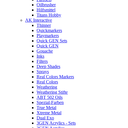
Oilbrusher
Hilfsmittel
Titans Hobby
AK Interactive
Thinner
Quickmarkers
Playmarkers
Quick GEN Sets
Quick GEN
Gouache
Inks
Filters
Deep Shades
Sprays
Real Colors Markers
Real Colors
Weathering
Weathering Stifte
ABT 502 Oils
Spezial-Farben
True Metal
Xtreme Metal
Dual Exo
3GEN Acrylics - Sets