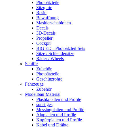
Photoätzteile
Sitzgurte
Resin
Bewaffnung
Maskierschablonen
Decals
3D-Decals
Propeller
Cockpit
BIG ED - Photoätzteil-Sets
Sitze / Schleudersitze
Räder / Wheels
Schiffe
Zubehör
Photoätzteile
Geschützrohre
Fahrzeuge
Zubehör
Modellbau-Material
Plastikplatten und Profile
sonstiges
Messingplatten und Profile
Aluplatten und Profile
Kupferplatten und Profile
Kabel und Drähte