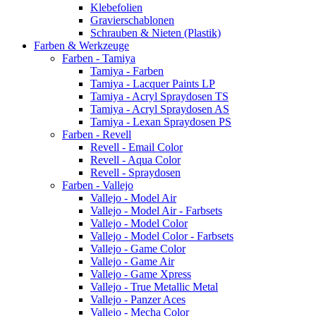
Klebefolien
Gravierschablonen
Schrauben & Nieten (Plastik)
Farben & Werkzeuge
Farben - Tamiya
Tamiya - Farben
Tamiya - Lacquer Paints LP
Tamiya - Acryl Spraydosen TS
Tamiya - Acryl Spraydosen AS
Tamiya - Lexan Spraydosen PS
Farben - Revell
Revell - Email Color
Revell - Aqua Color
Revell - Spraydosen
Farben - Vallejo
Vallejo - Model Air
Vallejo - Model Air - Farbsets
Vallejo - Model Color
Vallejo - Model Color - Farbsets
Vallejo - Game Color
Vallejo - Game Air
Vallejo - Game Xpress
Vallejo - True Metallic Metal
Vallejo - Panzer Aces
Vallejo - Mecha Color