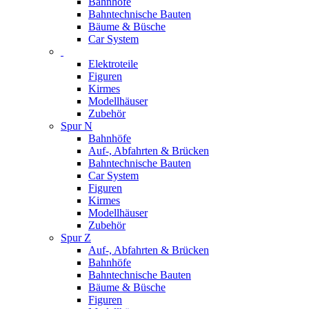
Bahnhöfe
Bahntechnische Bauten
Bäume & Büsche
Car System
Elektroteile
Figuren
Kirmes
Modellhäuser
Zubehör
Spur N
Bahnhöfe
Auf-, Abfahrten & Brücken
Bahntechnische Bauten
Car System
Figuren
Kirmes
Modellhäuser
Zubehör
Spur Z
Auf-, Abfahrten & Brücken
Bahnhöfe
Bahntechnische Bauten
Bäume & Büsche
Figuren