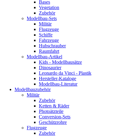
Bases
Vegetation
Zubehör
Modellbau-Sets
Militär
Flugzeuge
Schiffe
Fahrzeuge
Hubschrauber
Raumfahrt
Modellbau-Artikel
Kids - Modellbausätze
Dinosaurier
Leonardo da Vinci - Plastik
Hersteller-Kataloge
Modellbau-Literatur
Modellbauzubehör
Militär
Zubehör
Ketten & Räder
Photoätzteile
Conversion-Sets
Geschützrohre
Flugzeuge
Zubehör