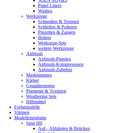
3GEN Acrylics
Panel Liners
Washes
Werkzeuge
Schneiden & Trennen
Schleifen & Polieren
Pinzetten & Zangen
Bohrer
Werkzeug-Sets
weitere Werkzeuge
Airbrush
Airbrush-Pistolen
Airbrush-Kompressoren
Airbrush-Zubehör
Maskingtapes
Kleber
Grundierungen
Pigmente & Texturen
Weathering Sets
Hilfsmittel
Fertigmodelle
Vitrinen
Modelleisenbahn
Spur H0
Auf-, Abfahrten & Brücken