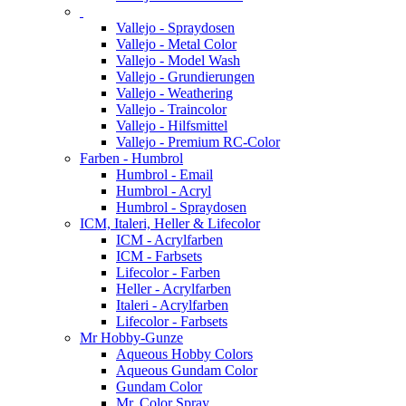
Vallejo - Spraydosen
Vallejo - Metal Color
Vallejo - Model Wash
Vallejo - Grundierungen
Vallejo - Weathering
Vallejo - Traincolor
Vallejo - Hilfsmittel
Vallejo - Premium RC-Color
Farben - Humbrol
Humbrol - Email
Humbrol - Acryl
Humbrol - Spraydosen
ICM, Italeri, Heller & Lifecolor
ICM - Acrylfarben
ICM - Farbsets
Lifecolor - Farben
Heller - Acrylfarben
Italeri - Acrylfarben
Lifecolor - Farbsets
Mr Hobby-Gunze
Aqueous Hobby Colors
Aqueous Gundam Color
Gundam Color
Mr. Color Spray