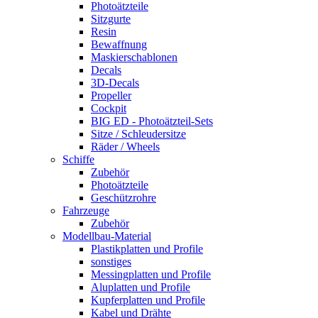
Photoätzteile
Sitzgurte
Resin
Bewaffnung
Maskierschablonen
Decals
3D-Decals
Propeller
Cockpit
BIG ED - Photoätzteil-Sets
Sitze / Schleudersitze
Räder / Wheels
Schiffe
Zubehör
Photoätzteile
Geschützrohre
Fahrzeuge
Zubehör
Modellbau-Material
Plastikplatten und Profile
sonstiges
Messingplatten und Profile
Aluplatten und Profile
Kupferplatten und Profile
Kabel und Drähte