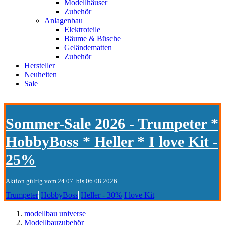
Modellhäuser
Zubehör
Anlagenbau
Elektroteile
Bäume & Büsche
Geländematten
Zubehör
Hersteller
Neuheiten
Sale
Sommer-Sale 2026 - Trumpeter *
HobbyBoss * Heller * I love Kit -
25%
Aktion gültig vom 24.07. bis 06.08.2026
Trumpeter
HobbyBoss
Heller - 30%
I love Kit
modellbau universe
Modellbauzubehör