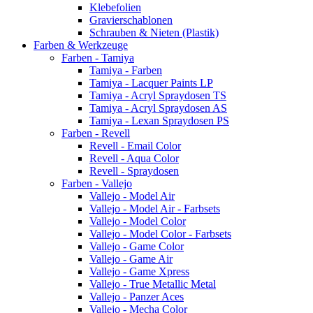
Klebefolien
Gravierschablonen
Schrauben & Nieten (Plastik)
Farben & Werkzeuge
Farben - Tamiya
Tamiya - Farben
Tamiya - Lacquer Paints LP
Tamiya - Acryl Spraydosen TS
Tamiya - Acryl Spraydosen AS
Tamiya - Lexan Spraydosen PS
Farben - Revell
Revell - Email Color
Revell - Aqua Color
Revell - Spraydosen
Farben - Vallejo
Vallejo - Model Air
Vallejo - Model Air - Farbsets
Vallejo - Model Color
Vallejo - Model Color - Farbsets
Vallejo - Game Color
Vallejo - Game Air
Vallejo - Game Xpress
Vallejo - True Metallic Metal
Vallejo - Panzer Aces
Vallejo - Mecha Color