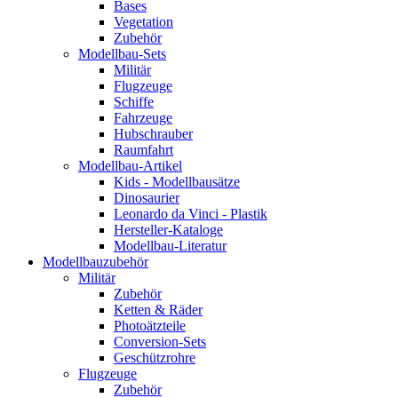
Bases
Vegetation
Zubehör
Modellbau-Sets
Militär
Flugzeuge
Schiffe
Fahrzeuge
Hubschrauber
Raumfahrt
Modellbau-Artikel
Kids - Modellbausätze
Dinosaurier
Leonardo da Vinci - Plastik
Hersteller-Kataloge
Modellbau-Literatur
Modellbauzubehör
Militär
Zubehör
Ketten & Räder
Photoätzteile
Conversion-Sets
Geschützrohre
Flugzeuge
Zubehör