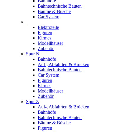
Bahnhöfe
Bahntechnische Bauten
Bäume & Büsche
Car System
Elektroteile
Figuren
Kirmes
Modellhäuser
Zubehör
Spur N
Bahnhöfe
Auf-, Abfahrten & Brücken
Bahntechnische Bauten
Car System
Figuren
Kirmes
Modellhäuser
Zubehör
Spur Z
Auf-, Abfahrten & Brücken
Bahnhöfe
Bahntechnische Bauten
Bäume & Büsche
Figuren