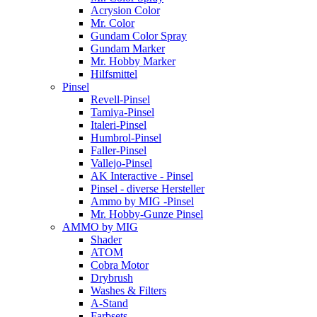
Acrysion Color
Mr. Color
Gundam Color Spray
Gundam Marker
Mr. Hobby Marker
Hilfsmittel
Pinsel
Revell-Pinsel
Tamiya-Pinsel
Italeri-Pinsel
Humbrol-Pinsel
Faller-Pinsel
Vallejo-Pinsel
AK Interactive - Pinsel
Pinsel - diverse Hersteller
Ammo by MIG -Pinsel
Mr. Hobby-Gunze Pinsel
AMMO by MIG
Shader
ATOM
Cobra Motor
Drybrush
Washes & Filters
A-Stand
Farbsets