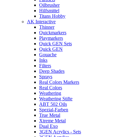
Oilbrusher
Hilfsmittel
Titans Hobby
AK Interactive
Thinner
Quickmarkers
Playmarkers
Quick GEN Sets
Quick GEN
Gouache
Inks
Filters
Deep Shades
Sprays
Real Colors Markers
Real Colors
Weathering
Weathering Stifte
ABT 502 Oils
Spezial-Farben
True Metal
Xtreme Metal
Dual Exo
3GEN Acrylics - Sets