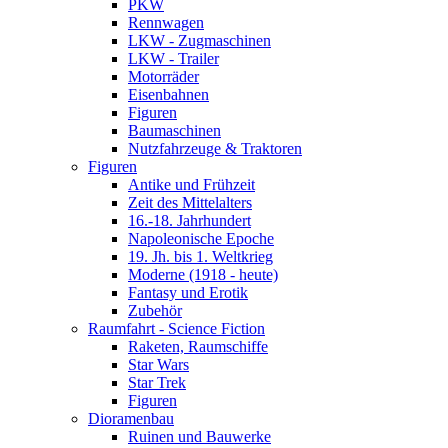
PKW
Rennwagen
LKW - Zugmaschinen
LKW - Trailer
Motorräder
Eisenbahnen
Figuren
Baumaschinen
Nutzfahrzeuge & Traktoren
Figuren
Antike und Frühzeit
Zeit des Mittelalters
16.-18. Jahrhundert
Napoleonische Epoche
19. Jh. bis 1. Weltkrieg
Moderne (1918 - heute)
Fantasy und Erotik
Zubehör
Raumfahrt - Science Fiction
Raketen, Raumschiffe
Star Wars
Star Trek
Figuren
Dioramenbau
Ruinen und Bauwerke