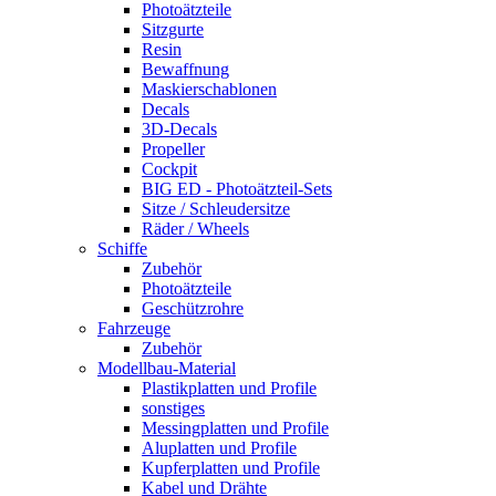
Photoätzteile
Sitzgurte
Resin
Bewaffnung
Maskierschablonen
Decals
3D-Decals
Propeller
Cockpit
BIG ED - Photoätzteil-Sets
Sitze / Schleudersitze
Räder / Wheels
Schiffe
Zubehör
Photoätzteile
Geschützrohre
Fahrzeuge
Zubehör
Modellbau-Material
Plastikplatten und Profile
sonstiges
Messingplatten und Profile
Aluplatten und Profile
Kupferplatten und Profile
Kabel und Drähte