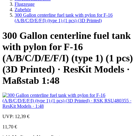
Flugzeuge
Zubehör
300 Gallon centerline fuel tank with pylon for F-16
(A/B/C/D/E/F/I) (type 1) (1 pcs) (3D Printed)
300 Gallon centerline fuel tank
with pylon for F-16
(A/B/C/D/E/F/I) (type 1) (1 pcs)
(3D Printed) · ResKit Models ·
Maßstab 1:48
UVP:
12,39 €
11,70 €