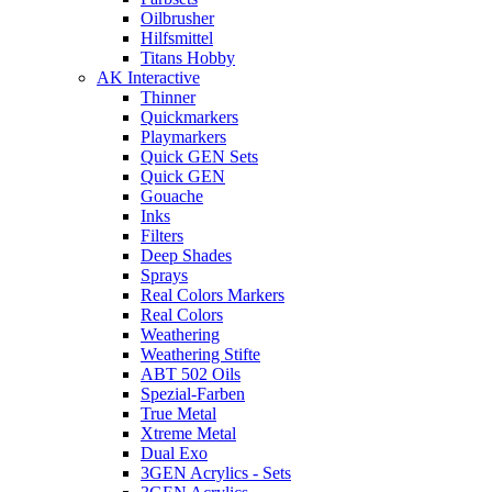
Oilbrusher
Hilfsmittel
Titans Hobby
AK Interactive
Thinner
Quickmarkers
Playmarkers
Quick GEN Sets
Quick GEN
Gouache
Inks
Filters
Deep Shades
Sprays
Real Colors Markers
Real Colors
Weathering
Weathering Stifte
ABT 502 Oils
Spezial-Farben
True Metal
Xtreme Metal
Dual Exo
3GEN Acrylics - Sets