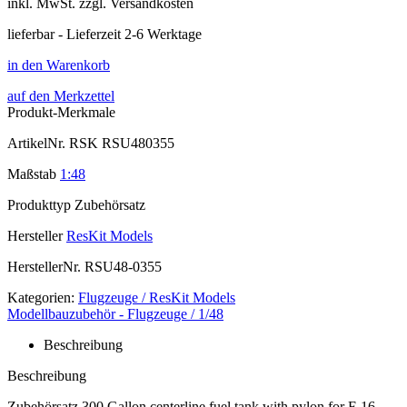
inkl.
MwSt. zzgl.
Versandkosten
lieferbar - Lieferzeit 2-6 Werktage
in den Warenkorb
auf den Merkzettel
Produkt-Merkmale
ArtikelNr.
RSK RSU480355
Maßstab
1:48
Produkttyp
Zubehörsatz
Hersteller
ResKit Models
HerstellerNr.
RSU48-0355
Kategorien:
Flugzeuge / ResKit Models
Modellbauzubehör - Flugzeuge / 1/48
Beschreibung
Beschreibung
Zubehörsatz 300 Gallon centerline fuel tank with pylon for F-16