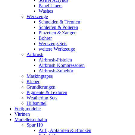
3GEN Acrylics
Panel Liners
Washes
Werkzeuge
Schneiden & Trennen
Schleifen & Polieren
Pinzetten & Zangen
Bohrer
Werkzeug-Sets
weitere Werkzeuge
Airbrush
Airbrush-Pistolen
Airbrush-Kompressoren
Airbrush-Zubehör
Maskingtapes
Kleber
Grundierungen
Pigmente & Texturen
Weathering Sets
Hilfsmittel
Fertigmodelle
Vitrinen
Modelleisenbahn
Spur H0
Auf-, Abfahrten & Brücken