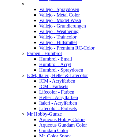
Vallejo - Spraydosen
Vallejo - Metal Color
Vallejo - Model Wash
Vallejo - Grundierungen
Vallejo - Weathering
Vallejo - Traincolor
Vallejo - Hilfsmittel
Vallejo - Premium RC-Color
Farben - Humbrol
Humbrol - Email
Humbrol - Acryl
Humbrol - Spraydosen
ICM, Italeri, Heller & Lifecolor
ICM - Acrylfarben
ICM - Farbsets
Lifecolor - Farben
Heller - Acrylfarben
Italeri - Acrylfarben
Lifecolor - Farbsets
Mr Hobby-Gunze
Aqueous Hobby Colors
Aqueous Gundam Color
Gundam Color
Mr. Color Spray