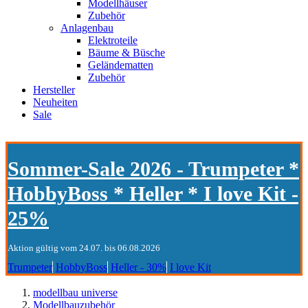
Modellhäuser
Zubehör
Anlagenbau
Elektroteile
Bäume & Büsche
Geländematten
Zubehör
Hersteller
Neuheiten
Sale
Sommer-Sale 2026 - Trumpeter *
HobbyBoss * Heller * I love Kit -
25%
Aktion gültig vom 24.07. bis 06.08.2026
Trumpeter
HobbyBoss
Heller - 30%
I love Kit
modellbau universe
Modellbauzubehör