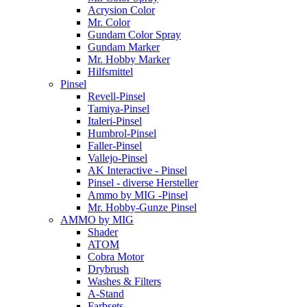
Acrysion Color
Mr. Color
Gundam Color Spray
Gundam Marker
Mr. Hobby Marker
Hilfsmittel
Pinsel
Revell-Pinsel
Tamiya-Pinsel
Italeri-Pinsel
Humbrol-Pinsel
Faller-Pinsel
Vallejo-Pinsel
AK Interactive - Pinsel
Pinsel - diverse Hersteller
Ammo by MIG -Pinsel
Mr. Hobby-Gunze Pinsel
AMMO by MIG
Shader
ATOM
Cobra Motor
Drybrush
Washes & Filters
A-Stand
Farbsets