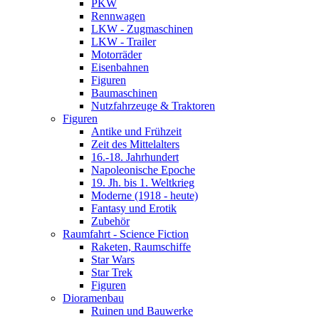
PKW
Rennwagen
LKW - Zugmaschinen
LKW - Trailer
Motorräder
Eisenbahnen
Figuren
Baumaschinen
Nutzfahrzeuge & Traktoren
Figuren
Antike und Frühzeit
Zeit des Mittelalters
16.-18. Jahrhundert
Napoleonische Epoche
19. Jh. bis 1. Weltkrieg
Moderne (1918 - heute)
Fantasy und Erotik
Zubehör
Raumfahrt - Science Fiction
Raketen, Raumschiffe
Star Wars
Star Trek
Figuren
Dioramenbau
Ruinen und Bauwerke