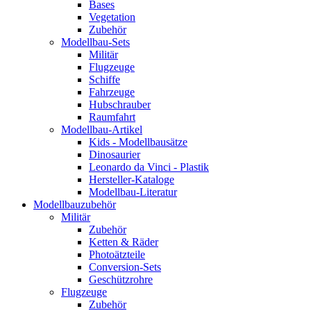
Bases
Vegetation
Zubehör
Modellbau-Sets
Militär
Flugzeuge
Schiffe
Fahrzeuge
Hubschrauber
Raumfahrt
Modellbau-Artikel
Kids - Modellbausätze
Dinosaurier
Leonardo da Vinci - Plastik
Hersteller-Kataloge
Modellbau-Literatur
Modellbauzubehör
Militär
Zubehör
Ketten & Räder
Photoätzteile
Conversion-Sets
Geschützrohre
Flugzeuge
Zubehör