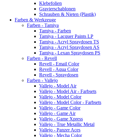
Klebefolien
Gravierschablonen
Schrauben & Nieten (Plastik)
Farben & Werkzeuge
Farben - Tamiya
Tamiya - Farben
Tamiya - Lacquer Paints LP
Tamiya - Acryl Spraydosen TS
Tamiya - Acryl Spraydosen AS
Tamiya - Lexan Spraydosen PS
Farben - Revell
Revell - Email Color
Revell - Aqua Color
Revell - Spraydosen
Farben - Vallejo
Vallejo - Model Air
Vallejo - Model Air - Farbsets
Vallejo - Model Color
Vallejo - Model Color - Farbsets
Vallejo - Game Color
Vallejo - Game Air
Vallejo - Game Xpress
Vallejo - True Metallic Metal
Vallejo - Panzer Aces
Vallejo - Mecha Color