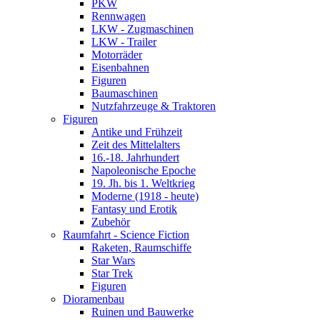
PKW
Rennwagen
LKW - Zugmaschinen
LKW - Trailer
Motorräder
Eisenbahnen
Figuren
Baumaschinen
Nutzfahrzeuge & Traktoren
Figuren
Antike und Frühzeit
Zeit des Mittelalters
16.-18. Jahrhundert
Napoleonische Epoche
19. Jh. bis 1. Weltkrieg
Moderne (1918 - heute)
Fantasy und Erotik
Zubehör
Raumfahrt - Science Fiction
Raketen, Raumschiffe
Star Wars
Star Trek
Figuren
Dioramenbau
Ruinen und Bauwerke