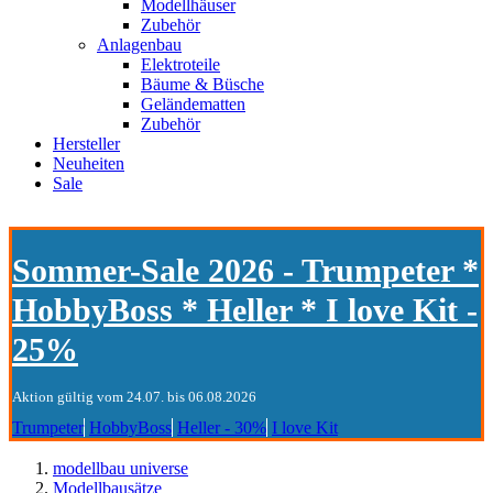
Modellhäuser
Zubehör
Anlagenbau
Elektroteile
Bäume & Büsche
Geländematten
Zubehör
Hersteller
Neuheiten
Sale
Sommer-Sale 2026 - Trumpeter *
HobbyBoss * Heller * I love Kit -
25%
Aktion gültig vom 24.07. bis 06.08.2026
Trumpeter
HobbyBoss
Heller - 30%
I love Kit
modellbau universe
Modellbausätze