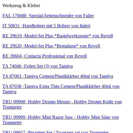
Werkzeug & Kleber
FAL 170688 ·Spezial-Seitenschneider von Faller
IT 50831 ·Handbohrer mit 5 Bohrer von Italeri
RE 29619 ·Model-Set Plus *Bastelwerkzeuge* von Revell
RE 29620 ·Model-Set Plus *Bemalung* von Revell
RE 39604 ·Contacta Professional von Revell
TA 74046 ·Feilen Set (3) von Tamiya
TA 87003 ·Tamiya Cement/Plastikkleber 40ml von Tamiya
TA 87038 ·Tamiya Extra Thin Cement/Plastikkleber 40ml von
Tamiya
TRU 09908 ·Hobby Design Messer - Hobby Design Knife von
Trumpeter
TRU 09909 ·Hobby Mini Razor Saw - Hobby Mini Säge von
Trumpeter
TRU 09957 ·Pinzetten Set / Tweezers set von Trumpeter