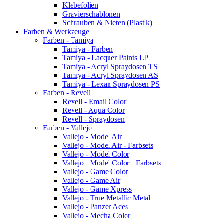
Klebefolien
Gravierschablonen
Schrauben & Nieten (Plastik)
Farben & Werkzeuge
Farben - Tamiya
Tamiya - Farben
Tamiya - Lacquer Paints LP
Tamiya - Acryl Spraydosen TS
Tamiya - Acryl Spraydosen AS
Tamiya - Lexan Spraydosen PS
Farben - Revell
Revell - Email Color
Revell - Aqua Color
Revell - Spraydosen
Farben - Vallejo
Vallejo - Model Air
Vallejo - Model Air - Farbsets
Vallejo - Model Color
Vallejo - Model Color - Farbsets
Vallejo - Game Color
Vallejo - Game Air
Vallejo - Game Xpress
Vallejo - True Metallic Metal
Vallejo - Panzer Aces
Vallejo - Mecha Color