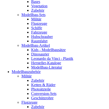
Bases
Vegetation
Zubehör
Modellbau-Sets
Militär
Flugzeuge
Schiffe
Fahrzeuge
Hubschrauber
Raumfahrt
Modellbau-Artikel
Kids - Modellbausätze
Dinosaurier
Leonardo da Vinci - Plastik
Hersteller-Kataloge
Modellbau-Literatur
Modellbauzubehör
Militär
Zubehör
Ketten & Räder
Photoätzteile
Conversion-Sets
Geschützrohre
Flugzeuge
Zubehör