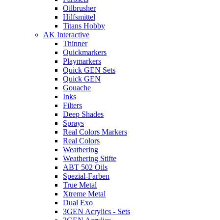
Oilbrusher
Hilfsmittel
Titans Hobby
AK Interactive
Thinner
Quickmarkers
Playmarkers
Quick GEN Sets
Quick GEN
Gouache
Inks
Filters
Deep Shades
Sprays
Real Colors Markers
Real Colors
Weathering
Weathering Stifte
ABT 502 Oils
Spezial-Farben
True Metal
Xtreme Metal
Dual Exo
3GEN Acrylics - Sets