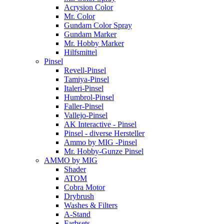
Acrysion Color
Mr. Color
Gundam Color Spray
Gundam Marker
Mr. Hobby Marker
Hilfsmittel
Pinsel
Revell-Pinsel
Tamiya-Pinsel
Italeri-Pinsel
Humbrol-Pinsel
Faller-Pinsel
Vallejo-Pinsel
AK Interactive - Pinsel
Pinsel - diverse Hersteller
Ammo by MIG -Pinsel
Mr. Hobby-Gunze Pinsel
AMMO by MIG
Shader
ATOM
Cobra Motor
Drybrush
Washes & Filters
A-Stand
Farbsets