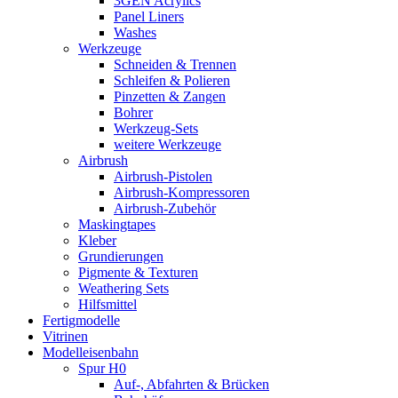
3GEN Acrylics
Panel Liners
Washes
Werkzeuge
Schneiden & Trennen
Schleifen & Polieren
Pinzetten & Zangen
Bohrer
Werkzeug-Sets
weitere Werkzeuge
Airbrush
Airbrush-Pistolen
Airbrush-Kompressoren
Airbrush-Zubehör
Maskingtapes
Kleber
Grundierungen
Pigmente & Texturen
Weathering Sets
Hilfsmittel
Fertigmodelle
Vitrinen
Modelleisenbahn
Spur H0
Auf-, Abfahrten & Brücken