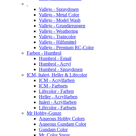
Vallejo - Spraydosen
Vallejo - Metal Color
Vallejo - Model Wash
Vallejo - Grundierungen
Vallejo - Weathering
Vallejo - Traincolor
Vallejo - Hilfsmittel
Vallejo - Premium RC-Color
Farben - Humbrol
Humbrol - Email
Humbrol - Acryl
Humbrol - Spraydosen
ICM, Italeri, Heller & Lifecolor
ICM - Acrylfarben
ICM - Farbsets
Lifecolor - Farben
Heller - Acrylfarben
Italeri - Acrylfarben
Lifecolor - Farbsets
Mr Hobby-Gunze
Aqueous Hobby Colors
Aqueous Gundam Color
Gundam Color
Mr. Color Spray