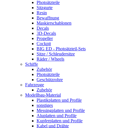
Photoätzteile
Sitzgurte
Resin
Bewaffnung
Maskierschablonen
Decals
3D-Decals
Propeller
Cockpit
BIG ED - Photoätzteil-Sets
Sitze / Schleudersitze
Räder / Wheels
Schiffe
Zubehör
Photoätzteile
Geschützrohre
Fahrzeuge
Zubehör
Modellbau-Material
Plastikplatten und Profile
sonstiges
Messingplatten und Profile
Aluplatten und Profile
Kupferplatten und Profile
Kabel und Drähte