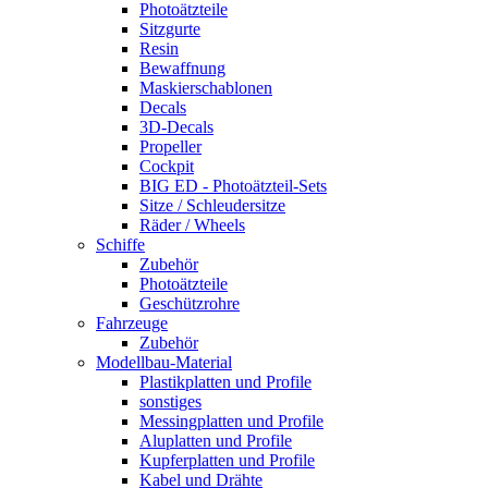
Photoätzteile
Sitzgurte
Resin
Bewaffnung
Maskierschablonen
Decals
3D-Decals
Propeller
Cockpit
BIG ED - Photoätzteil-Sets
Sitze / Schleudersitze
Räder / Wheels
Schiffe
Zubehör
Photoätzteile
Geschützrohre
Fahrzeuge
Zubehör
Modellbau-Material
Plastikplatten und Profile
sonstiges
Messingplatten und Profile
Aluplatten und Profile
Kupferplatten und Profile
Kabel und Drähte