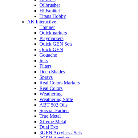
Oilbrusher
Hilfsmittel
Titans Hobby
AK Interactive
Thinner
Quickmarkers
Playmarkers
Quick GEN Sets
Quick GEN
Gouache
Inks
Filters
Deep Shades
Sprays
Real Colors Markers
Real Colors
Weathering
Weathering Stifte
ABT 502 Oils
Spezial-Farben
True Metal
Xtreme Metal
Dual Exo
3GEN Acrylics - Sets