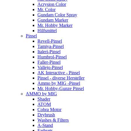
Acrysion Color
Mr. Color
Gundam Color Spray
Gundam Marker
Mr. Hobby Marker
Hilfsmittel
Pinsel
Revell-Pinsel
Tamiya-Pinsel
Italeri-Pinsel
Humbrol-Pinsel
Faller-Pinsel
Vallejo-Pinsel
AK Interactive - Pinsel
Pinsel - diverse Hersteller
Ammo by MIG -Pinsel
Mr. Hobby-Gunze Pinsel
AMMO by MIG
Shader
ATOM
Cobra Motor
Drybrush
Washes & Filters
A-Stand
Farbsets