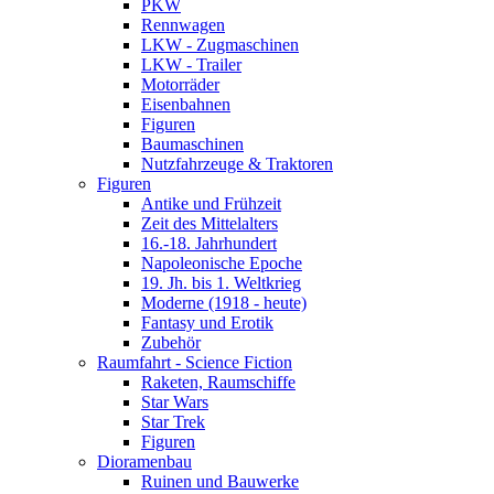
PKW
Rennwagen
LKW - Zugmaschinen
LKW - Trailer
Motorräder
Eisenbahnen
Figuren
Baumaschinen
Nutzfahrzeuge & Traktoren
Figuren
Antike und Frühzeit
Zeit des Mittelalters
16.-18. Jahrhundert
Napoleonische Epoche
19. Jh. bis 1. Weltkrieg
Moderne (1918 - heute)
Fantasy und Erotik
Zubehör
Raumfahrt - Science Fiction
Raketen, Raumschiffe
Star Wars
Star Trek
Figuren
Dioramenbau
Ruinen und Bauwerke