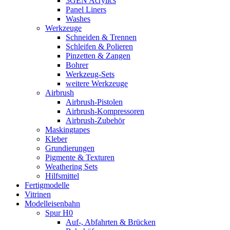
3GEN Acrylics
Panel Liners
Washes
Werkzeuge
Schneiden & Trennen
Schleifen & Polieren
Pinzetten & Zangen
Bohrer
Werkzeug-Sets
weitere Werkzeuge
Airbrush
Airbrush-Pistolen
Airbrush-Kompressoren
Airbrush-Zubehör
Maskingtapes
Kleber
Grundierungen
Pigmente & Texturen
Weathering Sets
Hilfsmittel
Fertigmodelle
Vitrinen
Modelleisenbahn
Spur H0
Auf-, Abfahrten & Brücken