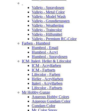
Vallejo - Spraydosen
Vallejo - Metal Color
Vallejo - Model Wash
Vallejo - Grundierungen
Vallejo - Weathering
Vallejo - Traincolor
Vallejo - Hilfsmittel
Vallejo - Premium RC-Color
Farben - Humbrol
Humbrol - Email
Humbrol - Acryl
Humbrol - Spraydosen
ICM, Italeri, Heller & Lifecolor
ICM - Acrylfarben
ICM - Farbsets
Lifecolor - Farben
Heller - Acrylfarben
Italeri - Acrylfarben
Lifecolor - Farbsets
Mr Hobby-Gunze
Aqueous Hobby Colors
Aqueous Gundam Color
Gundam Color
Mr. Color Spray