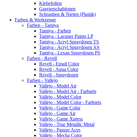
Klebefolien
Gravierschablonen
Schrauben & Nieten (Plastik)
Farben & Werkzeuge
Farben - Tamiya
Tamiya - Farben
Tamiya - Lacquer Paints LP
Tamiya - Acryl Spraydosen TS
Tamiya - Acryl Spraydosen AS
Tamiya - Lexan Spraydosen PS
Farben - Revell
Revell - Email Color
Revell - Aqua Color
Revell - Spraydosen
Farben - Vallejo
Vallejo - Model Air
Vallejo - Model Air - Farbsets
Vallejo - Model Color
Vallejo - Model Color - Farbsets
Vallejo - Game Color
Vallejo - Game Air
Vallejo - Game Xpress
Vallejo - True Metallic Metal
Vallejo - Panzer Aces
Vallejo - Mecha Color