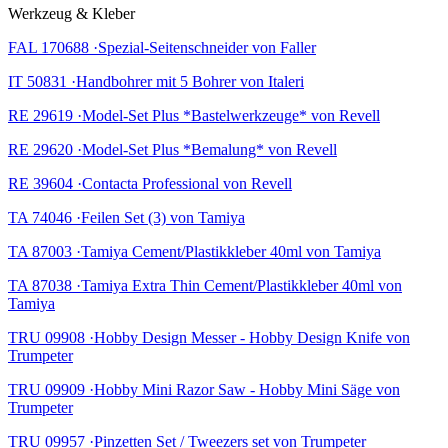
Werkzeug & Kleber
FAL 170688 ·Spezial-Seitenschneider von Faller
IT 50831 ·Handbohrer mit 5 Bohrer von Italeri
RE 29619 ·Model-Set Plus *Bastelwerkzeuge* von Revell
RE 29620 ·Model-Set Plus *Bemalung* von Revell
RE 39604 ·Contacta Professional von Revell
TA 74046 ·Feilen Set (3) von Tamiya
TA 87003 ·Tamiya Cement/Plastikkleber 40ml von Tamiya
TA 87038 ·Tamiya Extra Thin Cement/Plastikkleber 40ml von
Tamiya
TRU 09908 ·Hobby Design Messer - Hobby Design Knife von
Trumpeter
TRU 09909 ·Hobby Mini Razor Saw - Hobby Mini Säge von
Trumpeter
TRU 09957 ·Pinzetten Set / Tweezers set von Trumpeter