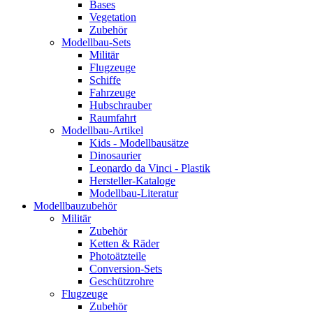
Bases
Vegetation
Zubehör
Modellbau-Sets
Militär
Flugzeuge
Schiffe
Fahrzeuge
Hubschrauber
Raumfahrt
Modellbau-Artikel
Kids - Modellbausätze
Dinosaurier
Leonardo da Vinci - Plastik
Hersteller-Kataloge
Modellbau-Literatur
Modellbauzubehör
Militär
Zubehör
Ketten & Räder
Photoätzteile
Conversion-Sets
Geschützrohre
Flugzeuge
Zubehör