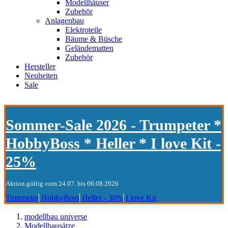
Modellhäuser
Zubehör
Anlagenbau
Elektroteile
Bäume & Büsche
Geländematten
Zubehör
Hersteller
Neuheiten
Sale
Sommer-Sale 2026 - Trumpeter *
HobbyBoss * Heller * I love Kit -
25%
Aktion gültig vom 24.07. bis 06.08.2026
Trumpeter
HobbyBoss
Heller - 30%
I love Kit
modellbau universe
Modellbausätze