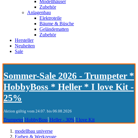
Modellhäuser
Zubehör
Anlagenbau
Elektroteile
Bäume & Büsche
Geländematten
Zubehör
Hersteller
Neuheiten
Sale
Sommer-Sale 2026 - Trumpeter *
HobbyBoss * Heller * I love Kit -
25%
Aktion gültig vom 24.07. bis 06.08.2026
Trumpeter
HobbyBoss
Heller - 30%
I love Kit
modellbau universe
Farben & Werkzeuge