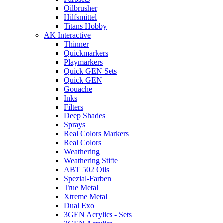
Oilbrusher
Hilfsmittel
Titans Hobby
AK Interactive
Thinner
Quickmarkers
Playmarkers
Quick GEN Sets
Quick GEN
Gouache
Inks
Filters
Deep Shades
Sprays
Real Colors Markers
Real Colors
Weathering
Weathering Stifte
ABT 502 Oils
Spezial-Farben
True Metal
Xtreme Metal
Dual Exo
3GEN Acrylics - Sets