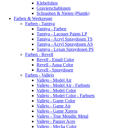
Klebefolien
Gravierschablonen
Schrauben & Nieten (Plastik)
Farben & Werkzeuge
Farben - Tamiya
Tamiya - Farben
Tamiya - Lacquer Paints LP
Tamiya - Acryl Spraydosen TS
Tamiya - Acryl Spraydosen AS
Tamiya - Lexan Spraydosen PS
Farben - Revell
Revell - Email Color
Revell - Aqua Color
Revell - Spraydosen
Farben - Vallejo
Vallejo - Model Air
Vallejo - Model Air - Farbsets
Vallejo - Model Color
Vallejo - Model Color - Farbsets
Vallejo - Game Color
Vallejo - Game Air
Vallejo - Game Xpress
Vallejo - True Metallic Metal
Vallejo - Panzer Aces
Vallejo - Mecha Color