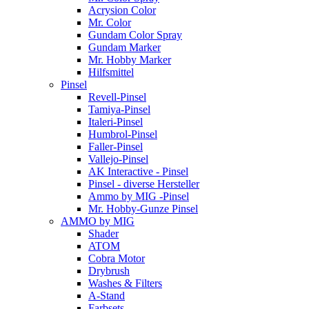
Acrysion Color
Mr. Color
Gundam Color Spray
Gundam Marker
Mr. Hobby Marker
Hilfsmittel
Pinsel
Revell-Pinsel
Tamiya-Pinsel
Italeri-Pinsel
Humbrol-Pinsel
Faller-Pinsel
Vallejo-Pinsel
AK Interactive - Pinsel
Pinsel - diverse Hersteller
Ammo by MIG -Pinsel
Mr. Hobby-Gunze Pinsel
AMMO by MIG
Shader
ATOM
Cobra Motor
Drybrush
Washes & Filters
A-Stand
Farbsets