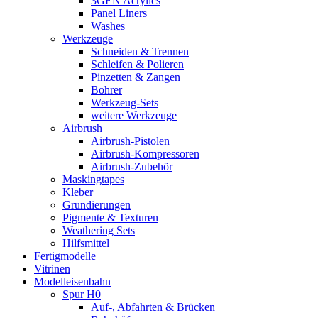
3GEN Acrylics
Panel Liners
Washes
Werkzeuge
Schneiden & Trennen
Schleifen & Polieren
Pinzetten & Zangen
Bohrer
Werkzeug-Sets
weitere Werkzeuge
Airbrush
Airbrush-Pistolen
Airbrush-Kompressoren
Airbrush-Zubehör
Maskingtapes
Kleber
Grundierungen
Pigmente & Texturen
Weathering Sets
Hilfsmittel
Fertigmodelle
Vitrinen
Modelleisenbahn
Spur H0
Auf-, Abfahrten & Brücken