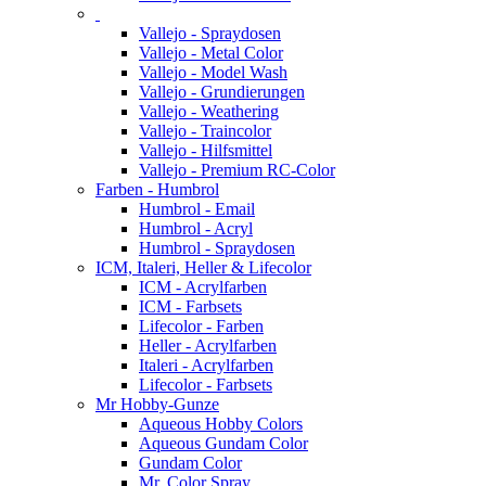
Vallejo - Spraydosen
Vallejo - Metal Color
Vallejo - Model Wash
Vallejo - Grundierungen
Vallejo - Weathering
Vallejo - Traincolor
Vallejo - Hilfsmittel
Vallejo - Premium RC-Color
Farben - Humbrol
Humbrol - Email
Humbrol - Acryl
Humbrol - Spraydosen
ICM, Italeri, Heller & Lifecolor
ICM - Acrylfarben
ICM - Farbsets
Lifecolor - Farben
Heller - Acrylfarben
Italeri - Acrylfarben
Lifecolor - Farbsets
Mr Hobby-Gunze
Aqueous Hobby Colors
Aqueous Gundam Color
Gundam Color
Mr. Color Spray