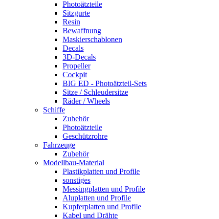
Photoätzteile
Sitzgurte
Resin
Bewaffnung
Maskierschablonen
Decals
3D-Decals
Propeller
Cockpit
BIG ED - Photoätzteil-Sets
Sitze / Schleudersitze
Räder / Wheels
Schiffe
Zubehör
Photoätzteile
Geschützrohre
Fahrzeuge
Zubehör
Modellbau-Material
Plastikplatten und Profile
sonstiges
Messingplatten und Profile
Aluplatten und Profile
Kupferplatten und Profile
Kabel und Drähte