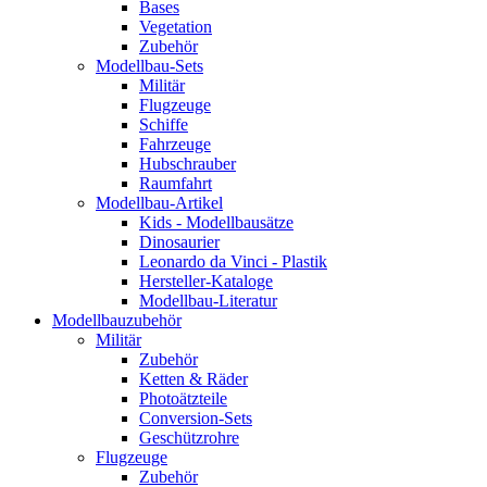
Bases
Vegetation
Zubehör
Modellbau-Sets
Militär
Flugzeuge
Schiffe
Fahrzeuge
Hubschrauber
Raumfahrt
Modellbau-Artikel
Kids - Modellbausätze
Dinosaurier
Leonardo da Vinci - Plastik
Hersteller-Kataloge
Modellbau-Literatur
Modellbauzubehör
Militär
Zubehör
Ketten & Räder
Photoätzteile
Conversion-Sets
Geschützrohre
Flugzeuge
Zubehör