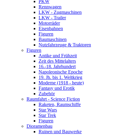
PKW
Rennwagen
LKW - Zugmaschinen
LKW - Trailer
Motorräder
Eisenbahnen
Figuren
Baumaschinen
Nutzfahrzeuge & Traktoren
Figuren
Antike und Frühzeit
Zeit des Mittelalters
16.-18. Jahrhundert
Napoleonische Epoche
19. Jh. bis 1. Weltkrieg
Moderne (1918 - heute)
Fantasy und Erotik
Zubehör
Raumfahrt - Science Fiction
Raketen, Raumschiffe
Star Wars
Star Trek
Figuren
Dioramenbau
Ruinen und Bauwerke