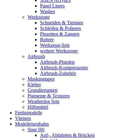
3GEN Acrylics
Panel Liners
Washes
Werkzeuge
Schneiden & Trennen
Schleifen & Polieren
Pinzetten & Zangen
Bohrer
Werkzeug-Sets
weitere Werkzeuge
Airbrush
Airbrush-Pistolen
Airbrush-Kompressoren
Airbrush-Zubehör
Maskingtapes
Kleber
Grundierungen
Pigmente & Texturen
Weathering Sets
Hilfsmittel
Fertigmodelle
Vitrinen
Modelleisenbahn
Spur H0
Auf-, Abfahrten & Brücken