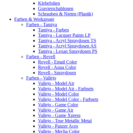
Klebefolien
Gravierschablonen
Schrauben & Nieten (Plastik)
Farben & Werkzeuge
Farben - Tamiya
Tamiya - Farben
Tamiya - Lacquer Paints LP
Tamiya - Acryl Spraydosen TS
Tamiya - Acryl Spraydosen AS
Tamiya - Lexan Spraydosen PS
Farben - Revell
Revell - Email Color
Revell - Aqua Color
Revell - Spraydosen
Farben - Vallejo
Vallejo - Model Air
Vallejo - Model Air - Farbsets
Vallejo - Model Color
Vallejo - Model Color - Farbsets
Vallejo - Game Color
Vallejo - Game Air
Vallejo - Game Xpress
Vallejo - True Metallic Metal
Vallejo - Panzer Aces
Vallejo - Mecha Color