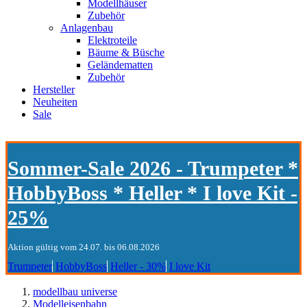
Modellhäuser
Zubehör
Anlagenbau
Elektroteile
Bäume & Büsche
Geländematten
Zubehör
Hersteller
Neuheiten
Sale
Sommer-Sale 2026 - Trumpeter *
HobbyBoss * Heller * I love Kit -
25%
Aktion gültig vom 24.07. bis 06.08.2026
Trumpeter
HobbyBoss
Heller - 30%
I love Kit
modellbau universe
Modelleisenbahn