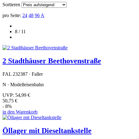
Sortieren
pro Seite:
24
48
96
A
8 / 11
2 Stadthäuser Beethovenstraße
FAL 232387 · Faller
N · Modelleisenbahn
UVP:
54,99 €
50,75 €
- 8%
in den Warenkorb
Öllager mit Dieseltankstelle