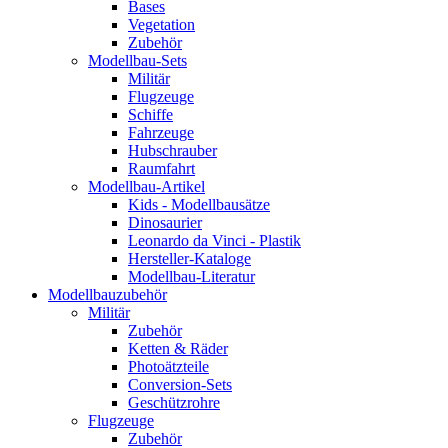
Bases
Vegetation
Zubehör
Modellbau-Sets
Militär
Flugzeuge
Schiffe
Fahrzeuge
Hubschrauber
Raumfahrt
Modellbau-Artikel
Kids - Modellbausätze
Dinosaurier
Leonardo da Vinci - Plastik
Hersteller-Kataloge
Modellbau-Literatur
Modellbauzubehör
Militär
Zubehör
Ketten & Räder
Photoätzteile
Conversion-Sets
Geschützrohre
Flugzeuge
Zubehör