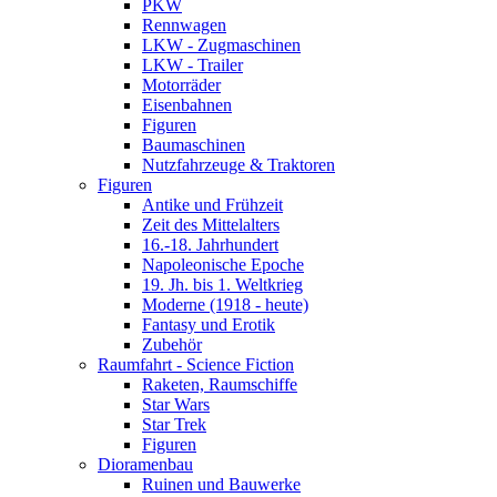
PKW
Rennwagen
LKW - Zugmaschinen
LKW - Trailer
Motorräder
Eisenbahnen
Figuren
Baumaschinen
Nutzfahrzeuge & Traktoren
Figuren
Antike und Frühzeit
Zeit des Mittelalters
16.-18. Jahrhundert
Napoleonische Epoche
19. Jh. bis 1. Weltkrieg
Moderne (1918 - heute)
Fantasy und Erotik
Zubehör
Raumfahrt - Science Fiction
Raketen, Raumschiffe
Star Wars
Star Trek
Figuren
Dioramenbau
Ruinen und Bauwerke