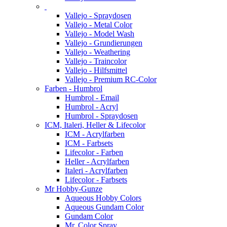
Vallejo - Spraydosen
Vallejo - Metal Color
Vallejo - Model Wash
Vallejo - Grundierungen
Vallejo - Weathering
Vallejo - Traincolor
Vallejo - Hilfsmittel
Vallejo - Premium RC-Color
Farben - Humbrol
Humbrol - Email
Humbrol - Acryl
Humbrol - Spraydosen
ICM, Italeri, Heller & Lifecolor
ICM - Acrylfarben
ICM - Farbsets
Lifecolor - Farben
Heller - Acrylfarben
Italeri - Acrylfarben
Lifecolor - Farbsets
Mr Hobby-Gunze
Aqueous Hobby Colors
Aqueous Gundam Color
Gundam Color
Mr. Color Spray