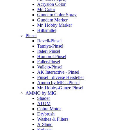
Acrysion Color
Mr. Color
Gundam Color Spray
Gundam Marker
Mr. Hobby Marker
Hilfsmittel
Pinsel
Revell-Pinsel
Tamiya-Pinsel
Italeri-Pinsel
Humbrol-Pinsel
Faller-Pinsel
Vallejo-Pinsel
AK Interactive - Pinsel
Pinsel - diverse Hersteller
Ammo by MIG -Pinsel
Mr. Hobby-Gunze Pinsel
AMMO by MIG
Shader
ATOM
Cobra Motor
Drybrush
Washes & Filters
A-Stand
Farbsets