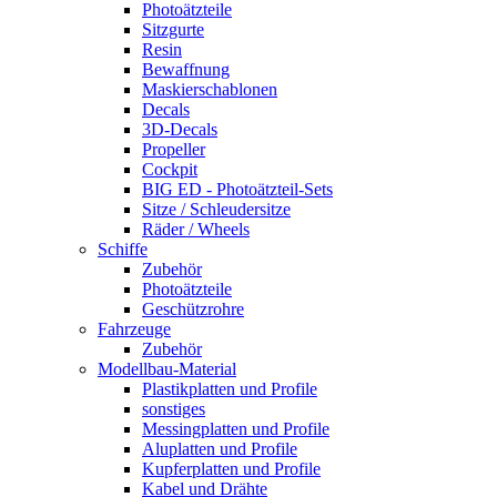
Photoätzteile
Sitzgurte
Resin
Bewaffnung
Maskierschablonen
Decals
3D-Decals
Propeller
Cockpit
BIG ED - Photoätzteil-Sets
Sitze / Schleudersitze
Räder / Wheels
Schiffe
Zubehör
Photoätzteile
Geschützrohre
Fahrzeuge
Zubehör
Modellbau-Material
Plastikplatten und Profile
sonstiges
Messingplatten und Profile
Aluplatten und Profile
Kupferplatten und Profile
Kabel und Drähte