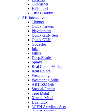
Oilbrusher
Hilfsmittel
Titans Hobby
AK Interactive
Thinner
Quickmarkers
Playmarkers
Quick GEN Sets
Quick GEN
Gouache
Inks
Filters
Deep Shades
Sprays
Real Colors Markers
Real Colors
Weathering
Weathering Stifte
ABT 502 Oils
Spezial-Farben
True Metal
Xtreme Metal
Dual Exo
3GEN Acrylics - Sets