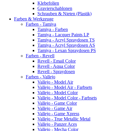
Klebefolien
Gravierschablonen
Schrauben & Nieten (Plastik)
Farben & Werkzeuge
Farben - Tamiya
Tamiya - Farben
Tamiya - Lacquer Paints LP
Tamiya - Acryl Spraydosen TS
Tamiya - Acryl Spraydosen AS
Tamiya - Lexan Spraydosen PS
Farben - Revell
Revell - Email Color
Revell - Aqua Color
Revell - Spraydosen
Farben - Vallejo
Vallejo - Model Air
Vallejo - Model Air - Farbsets
Vallejo - Model Color
Vallejo - Model Color - Farbsets
Vallejo - Game Color
Vallejo - Game Air
Vallejo - Game Xpress
Vallejo - True Metallic Metal
Vallejo - Panzer Aces
Vallejo - Mecha Color