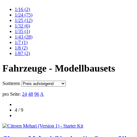
1/16
(2)
1/24
(75)
1/25
(12)
1/32
(6)
1/35
(1)
1/43
(28)
1/7
(1)
1/8
(2)
1/87
(2)
Fahrzeuge - Modellbausets
Sortieren
pro Seite:
24
48
96
A
4 / 9