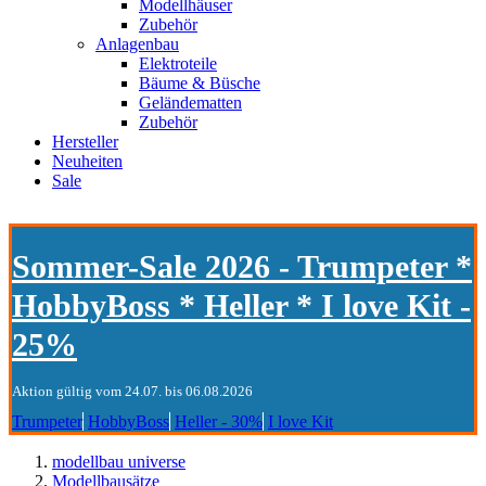
Modellhäuser
Zubehör
Anlagenbau
Elektroteile
Bäume & Büsche
Geländematten
Zubehör
Hersteller
Neuheiten
Sale
Sommer-Sale 2026 - Trumpeter *
HobbyBoss * Heller * I love Kit -
25%
Aktion gültig vom 24.07. bis 06.08.2026
Trumpeter
HobbyBoss
Heller - 30%
I love Kit
modellbau universe
Modellbausätze