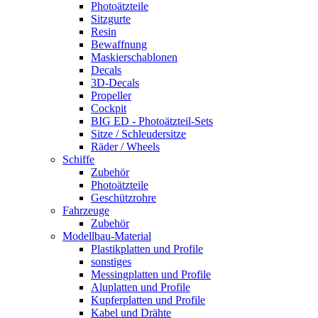
Photoätzteile
Sitzgurte
Resin
Bewaffnung
Maskierschablonen
Decals
3D-Decals
Propeller
Cockpit
BIG ED - Photoätzteil-Sets
Sitze / Schleudersitze
Räder / Wheels
Schiffe
Zubehör
Photoätzteile
Geschützrohre
Fahrzeuge
Zubehör
Modellbau-Material
Plastikplatten und Profile
sonstiges
Messingplatten und Profile
Aluplatten und Profile
Kupferplatten und Profile
Kabel und Drähte