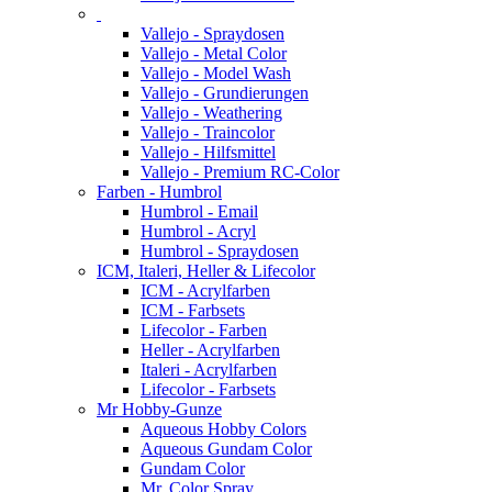
Vallejo - Spraydosen
Vallejo - Metal Color
Vallejo - Model Wash
Vallejo - Grundierungen
Vallejo - Weathering
Vallejo - Traincolor
Vallejo - Hilfsmittel
Vallejo - Premium RC-Color
Farben - Humbrol
Humbrol - Email
Humbrol - Acryl
Humbrol - Spraydosen
ICM, Italeri, Heller & Lifecolor
ICM - Acrylfarben
ICM - Farbsets
Lifecolor - Farben
Heller - Acrylfarben
Italeri - Acrylfarben
Lifecolor - Farbsets
Mr Hobby-Gunze
Aqueous Hobby Colors
Aqueous Gundam Color
Gundam Color
Mr. Color Spray