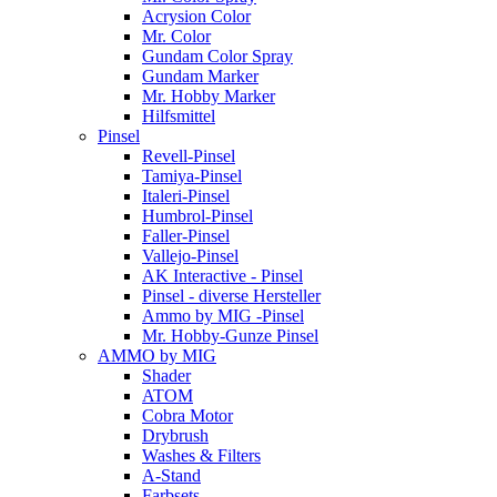
Acrysion Color
Mr. Color
Gundam Color Spray
Gundam Marker
Mr. Hobby Marker
Hilfsmittel
Pinsel
Revell-Pinsel
Tamiya-Pinsel
Italeri-Pinsel
Humbrol-Pinsel
Faller-Pinsel
Vallejo-Pinsel
AK Interactive - Pinsel
Pinsel - diverse Hersteller
Ammo by MIG -Pinsel
Mr. Hobby-Gunze Pinsel
AMMO by MIG
Shader
ATOM
Cobra Motor
Drybrush
Washes & Filters
A-Stand
Farbsets