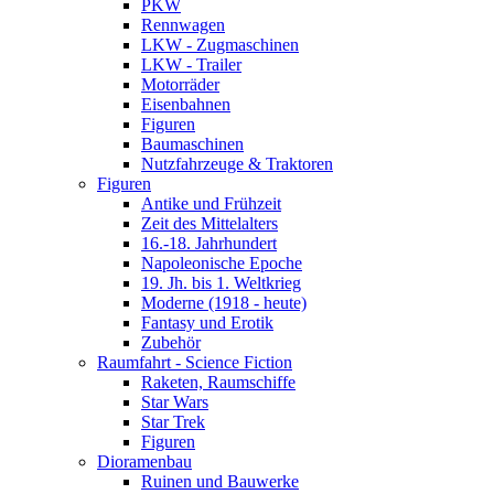
PKW
Rennwagen
LKW - Zugmaschinen
LKW - Trailer
Motorräder
Eisenbahnen
Figuren
Baumaschinen
Nutzfahrzeuge & Traktoren
Figuren
Antike und Frühzeit
Zeit des Mittelalters
16.-18. Jahrhundert
Napoleonische Epoche
19. Jh. bis 1. Weltkrieg
Moderne (1918 - heute)
Fantasy und Erotik
Zubehör
Raumfahrt - Science Fiction
Raketen, Raumschiffe
Star Wars
Star Trek
Figuren
Dioramenbau
Ruinen und Bauwerke