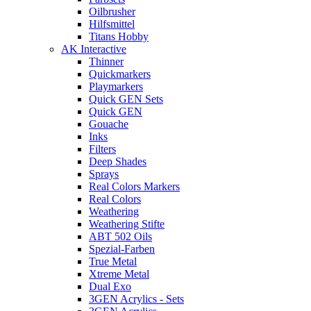
Oilbrusher
Hilfsmittel
Titans Hobby
AK Interactive
Thinner
Quickmarkers
Playmarkers
Quick GEN Sets
Quick GEN
Gouache
Inks
Filters
Deep Shades
Sprays
Real Colors Markers
Real Colors
Weathering
Weathering Stifte
ABT 502 Oils
Spezial-Farben
True Metal
Xtreme Metal
Dual Exo
3GEN Acrylics - Sets