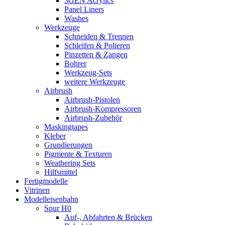
3GEN Acrylics
Panel Liners
Washes
Werkzeuge
Schneiden & Trennen
Schleifen & Polieren
Pinzetten & Zangen
Bohrer
Werkzeug-Sets
weitere Werkzeuge
Airbrush
Airbrush-Pistolen
Airbrush-Kompressoren
Airbrush-Zubehör
Maskingtapes
Kleber
Grundierungen
Pigmente & Texturen
Weathering Sets
Hilfsmittel
Fertigmodelle
Vitrinen
Modelleisenbahn
Spur H0
Auf-, Abfahrten & Brücken