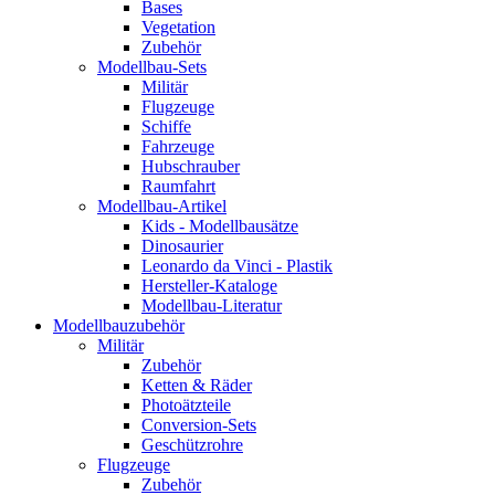
Bases
Vegetation
Zubehör
Modellbau-Sets
Militär
Flugzeuge
Schiffe
Fahrzeuge
Hubschrauber
Raumfahrt
Modellbau-Artikel
Kids - Modellbausätze
Dinosaurier
Leonardo da Vinci - Plastik
Hersteller-Kataloge
Modellbau-Literatur
Modellbauzubehör
Militär
Zubehör
Ketten & Räder
Photoätzteile
Conversion-Sets
Geschützrohre
Flugzeuge
Zubehör