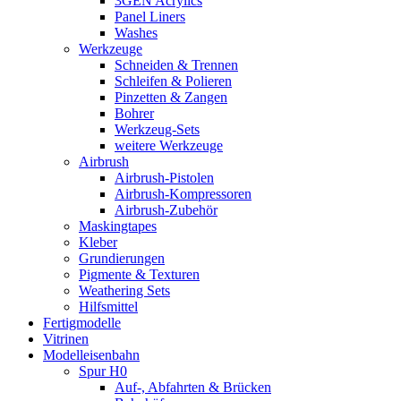
3GEN Acrylics
Panel Liners
Washes
Werkzeuge
Schneiden & Trennen
Schleifen & Polieren
Pinzetten & Zangen
Bohrer
Werkzeug-Sets
weitere Werkzeuge
Airbrush
Airbrush-Pistolen
Airbrush-Kompressoren
Airbrush-Zubehör
Maskingtapes
Kleber
Grundierungen
Pigmente & Texturen
Weathering Sets
Hilfsmittel
Fertigmodelle
Vitrinen
Modelleisenbahn
Spur H0
Auf-, Abfahrten & Brücken