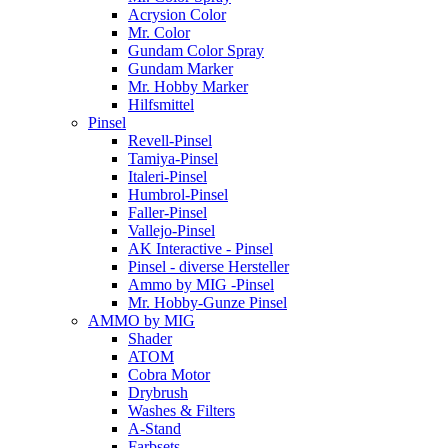
Acrysion Color
Mr. Color
Gundam Color Spray
Gundam Marker
Mr. Hobby Marker
Hilfsmittel
Pinsel
Revell-Pinsel
Tamiya-Pinsel
Italeri-Pinsel
Humbrol-Pinsel
Faller-Pinsel
Vallejo-Pinsel
AK Interactive - Pinsel
Pinsel - diverse Hersteller
Ammo by MIG -Pinsel
Mr. Hobby-Gunze Pinsel
AMMO by MIG
Shader
ATOM
Cobra Motor
Drybrush
Washes & Filters
A-Stand
Farbsets