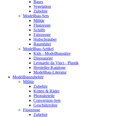
Bases
Vegetation
Zubehör
Modellbau-Sets
Militär
Flugzeuge
Schiffe
Fahrzeuge
Hubschrauber
Raumfahrt
Modellbau-Artikel
Kids - Modellbausätze
Dinosaurier
Leonardo da Vinci - Plastik
Hersteller-Kataloge
Modellbau-Literatur
Modellbauzubehör
Militär
Zubehör
Ketten & Räder
Photoätzteile
Conversion-Sets
Geschützrohre
Flugzeuge
Zubehör