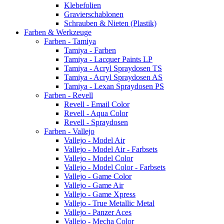
Klebefolien
Gravierschablonen
Schrauben & Nieten (Plastik)
Farben & Werkzeuge
Farben - Tamiya
Tamiya - Farben
Tamiya - Lacquer Paints LP
Tamiya - Acryl Spraydosen TS
Tamiya - Acryl Spraydosen AS
Tamiya - Lexan Spraydosen PS
Farben - Revell
Revell - Email Color
Revell - Aqua Color
Revell - Spraydosen
Farben - Vallejo
Vallejo - Model Air
Vallejo - Model Air - Farbsets
Vallejo - Model Color
Vallejo - Model Color - Farbsets
Vallejo - Game Color
Vallejo - Game Air
Vallejo - Game Xpress
Vallejo - True Metallic Metal
Vallejo - Panzer Aces
Vallejo - Mecha Color