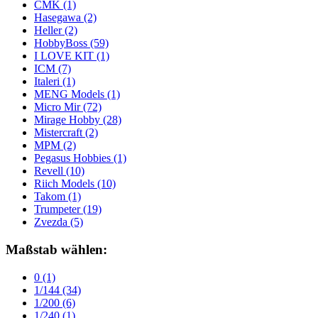
CMK
(1)
Hasegawa
(2)
Heller
(2)
HobbyBoss
(59)
I LOVE KIT
(1)
ICM
(7)
Italeri
(1)
MENG Models
(1)
Micro Mir
(72)
Mirage Hobby
(28)
Mistercraft
(2)
MPM
(2)
Pegasus Hobbies
(1)
Revell
(10)
Riich Models
(10)
Takom
(1)
Trumpeter
(19)
Zvezda
(5)
Maßstab wählen:
0
(1)
1/144
(34)
1/200
(6)
1/240
(1)