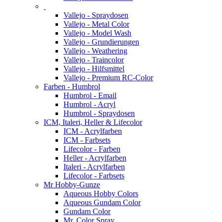
Vallejo - Spraydosen
Vallejo - Metal Color
Vallejo - Model Wash
Vallejo - Grundierungen
Vallejo - Weathering
Vallejo - Traincolor
Vallejo - Hilfsmittel
Vallejo - Premium RC-Color
Farben - Humbrol
Humbrol - Email
Humbrol - Acryl
Humbrol - Spraydosen
ICM, Italeri, Heller & Lifecolor
ICM - Acrylfarben
ICM - Farbsets
Lifecolor - Farben
Heller - Acrylfarben
Italeri - Acrylfarben
Lifecolor - Farbsets
Mr Hobby-Gunze
Aqueous Hobby Colors
Aqueous Gundam Color
Gundam Color
Mr. Color Spray