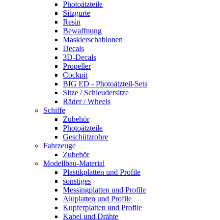
Photoätzteile
Sitzgurte
Resin
Bewaffnung
Maskierschablonen
Decals
3D-Decals
Propeller
Cockpit
BIG ED - Photoätzteil-Sets
Sitze / Schleudersitze
Räder / Wheels
Schiffe
Zubehör
Photoätzteile
Geschützrohre
Fahrzeuge
Zubehör
Modellbau-Material
Plastikplatten und Profile
sonstiges
Messingplatten und Profile
Aluplatten und Profile
Kupferplatten und Profile
Kabel und Drähte