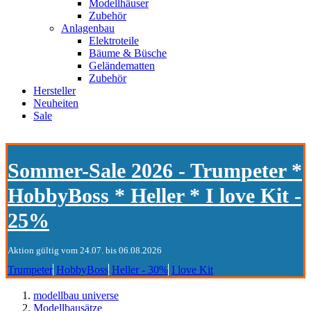
Modellhäuser
Zubehör
Anlagenbau
Elektroteile
Bäume & Büsche
Geländematten
Zubehör
Hersteller
Neuheiten
Sale
Sommer-Sale 2026 - Trumpeter *
HobbyBoss * Heller * I love Kit -
25%
Aktion gültig vom 24.07. bis 06.08.2026
Trumpeter
HobbyBoss
Heller - 30%
I love Kit
modellbau universe
Modellbausätze