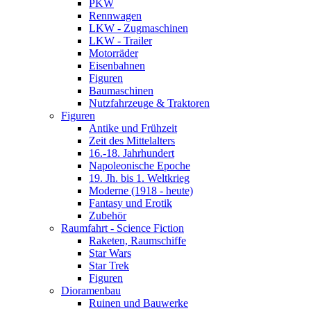
PKW
Rennwagen
LKW - Zugmaschinen
LKW - Trailer
Motorräder
Eisenbahnen
Figuren
Baumaschinen
Nutzfahrzeuge & Traktoren
Figuren
Antike und Frühzeit
Zeit des Mittelalters
16.-18. Jahrhundert
Napoleonische Epoche
19. Jh. bis 1. Weltkrieg
Moderne (1918 - heute)
Fantasy und Erotik
Zubehör
Raumfahrt - Science Fiction
Raketen, Raumschiffe
Star Wars
Star Trek
Figuren
Dioramenbau
Ruinen und Bauwerke