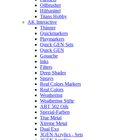
Oilbrusher
Hilfsmittel
Titans Hobby
AK Interactive
Thinner
Quickmarkers
Playmarkers
Quick GEN Sets
Quick GEN
Gouache
Inks
Filters
Deep Shades
Sprays
Real Colors Markers
Real Colors
Weathering
Weathering Stifte
ABT 502 Oils
Spezial-Farben
True Metal
Xtreme Metal
Dual Exo
3GEN Acrylics - Sets