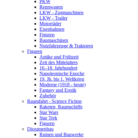
PKW
Rennwagen
LKW - Zugmaschinen
LKW - Trailer
Motorräder
Eisenbahnen
Figuren
Baumaschinen
Nutzfahrzeuge & Traktoren
Figuren
Antike und Frühzeit
Zeit des Mittelalters
16.-18. Jahrhundert
Napoleonische Epoche
19. Jh. bis 1. Weltkrieg
Moderne (1918 - heute)
Fantasy und Erotik
Zubehör
Raumfahrt - Science Fiction
Raketen, Raumschiffe
Star Wars
Star Trek
Figuren
Dioramenbau
Ruinen und Bauwerke