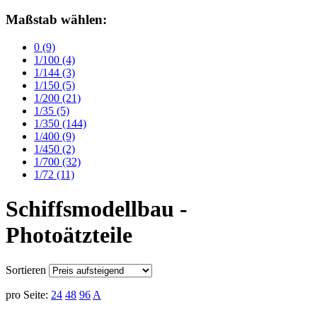
Maßstab wählen:
0
(9)
1/100
(4)
1/144
(3)
1/150
(5)
1/200
(21)
1/35
(5)
1/350
(144)
1/400
(9)
1/450
(2)
1/700
(32)
1/72
(11)
Schiffsmodellbau -
Photoätzteile
Sortieren
pro Seite:
24
48
96
A