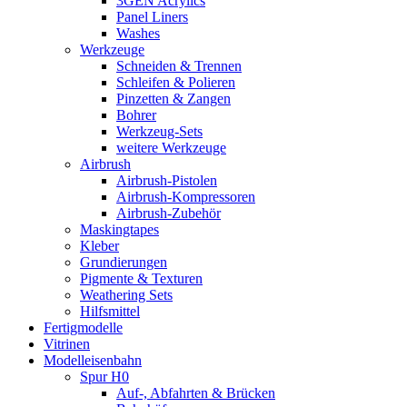
3GEN Acrylics
Panel Liners
Washes
Werkzeuge
Schneiden & Trennen
Schleifen & Polieren
Pinzetten & Zangen
Bohrer
Werkzeug-Sets
weitere Werkzeuge
Airbrush
Airbrush-Pistolen
Airbrush-Kompressoren
Airbrush-Zubehör
Maskingtapes
Kleber
Grundierungen
Pigmente & Texturen
Weathering Sets
Hilfsmittel
Fertigmodelle
Vitrinen
Modelleisenbahn
Spur H0
Auf-, Abfahrten & Brücken