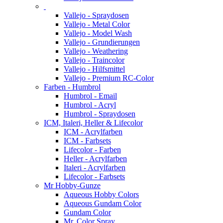
Vallejo - Spraydosen
Vallejo - Metal Color
Vallejo - Model Wash
Vallejo - Grundierungen
Vallejo - Weathering
Vallejo - Traincolor
Vallejo - Hilfsmittel
Vallejo - Premium RC-Color
Farben - Humbrol
Humbrol - Email
Humbrol - Acryl
Humbrol - Spraydosen
ICM, Italeri, Heller & Lifecolor
ICM - Acrylfarben
ICM - Farbsets
Lifecolor - Farben
Heller - Acrylfarben
Italeri - Acrylfarben
Lifecolor - Farbsets
Mr Hobby-Gunze
Aqueous Hobby Colors
Aqueous Gundam Color
Gundam Color
Mr. Color Spray