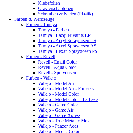
Klebefolien
Gravierschablonen
Schrauben & Nieten (Plastik)
Farben & Werkzeuge
Farben - Tamiya
Tamiya - Farben
Tamiya - Lacquer Paints LP
Tamiya - Acryl Spraydosen TS
Tamiya - Acryl Spraydosen AS
Tamiya - Lexan Spraydosen PS
Farben - Revell
Revell - Email Color
Revell - Aqua Color
Revell - Spraydosen
Farben - Vallejo
Vallejo - Model Air
Vallejo - Model Air - Farbsets
Vallejo - Model Color
Vallejo - Model Color - Farbsets
Vallejo - Game Color
Vallejo - Game Air
Vallejo - Game Xpress
Vallejo - True Metallic Metal
Vallejo - Panzer Aces
Vallejo - Mecha Color