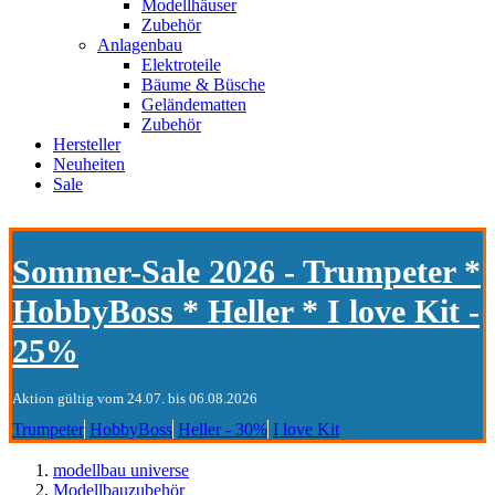
Modellhäuser
Zubehör
Anlagenbau
Elektroteile
Bäume & Büsche
Geländematten
Zubehör
Hersteller
Neuheiten
Sale
Sommer-Sale 2026 - Trumpeter *
HobbyBoss * Heller * I love Kit -
25%
Aktion gültig vom 24.07. bis 06.08.2026
Trumpeter
HobbyBoss
Heller - 30%
I love Kit
modellbau universe
Modellbauzubehör