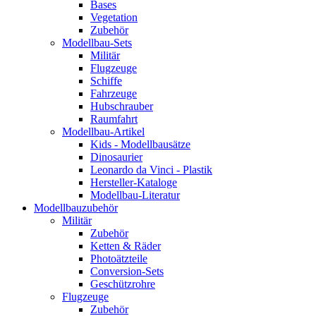
Bases
Vegetation
Zubehör
Modellbau-Sets
Militär
Flugzeuge
Schiffe
Fahrzeuge
Hubschrauber
Raumfahrt
Modellbau-Artikel
Kids - Modellbausätze
Dinosaurier
Leonardo da Vinci - Plastik
Hersteller-Kataloge
Modellbau-Literatur
Modellbauzubehör
Militär
Zubehör
Ketten & Räder
Photoätzteile
Conversion-Sets
Geschützrohre
Flugzeuge
Zubehör