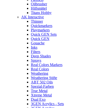
Oilbrusher
Hilfsmittel
Titans Hobby
AK Interactive
Thinner
Quickmarkers
Playmarkers
Quick GEN Sets
Quick GEN
Gouache
Inks
Filters
Deep Shades
Sprays
Real Colors Markers
Real Colors
Weathering
Weathering Stifte
ABT 502 Oils
Spezial-Farben
True Metal
Xtreme Metal
Dual Exo
3GEN Acrylics - Sets