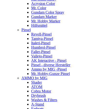
Acrysion Color
Mr. Color
Gundam Color Spray
Gundam Marker
Mr. Hobby Marker
Hilfsmittel
Pinsel
Revell-Pinsel
Tamiya-Pinsel
Italeri-Pinsel
Humbrol-Pinsel
Faller-Pinsel
Vallejo-Pinsel
AK Interactive - Pinsel
Pinsel - diverse Hersteller
Ammo by MIG -Pinsel
Mr. Hobby-Gunze Pinsel
AMMO by MIG
Shader
ATOM
Cobra Motor
Drybrush
Washes & Filters
A-Stand
Farbsets