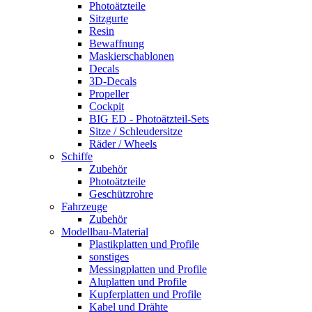
Photoätzteile
Sitzgurte
Resin
Bewaffnung
Maskierschablonen
Decals
3D-Decals
Propeller
Cockpit
BIG ED - Photoätzteil-Sets
Sitze / Schleudersitze
Räder / Wheels
Schiffe
Zubehör
Photoätzteile
Geschützrohre
Fahrzeuge
Zubehör
Modellbau-Material
Plastikplatten und Profile
sonstiges
Messingplatten und Profile
Aluplatten und Profile
Kupferplatten und Profile
Kabel und Drähte