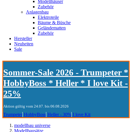
Modellhäuser
Zubehör
Anlagenbau
Elektroteile
Bäume & Büsche
Geländematten
Zubehör
Hersteller
Neuheiten
Sale
Sommer-Sale 2026 - Trumpeter *
HobbyBoss * Heller * I love Kit -
25%
Aktion gültig vom 24.07. bis 06.08.2026
Trumpeter
HobbyBoss
Heller - 30%
I love Kit
modellbau universe
Modellbausätze