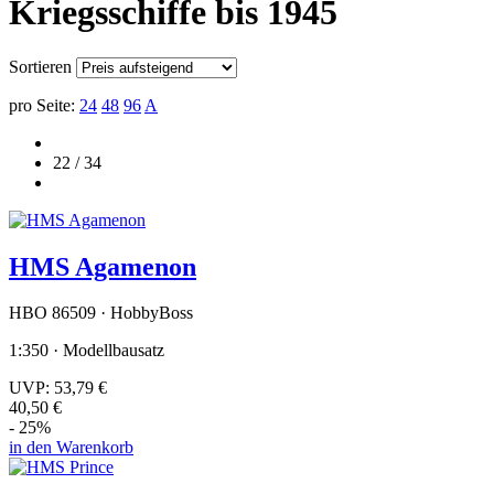
Kriegsschiffe bis 1945
Sortieren
pro Seite:
24
48
96
A
22 / 34
HMS Agamenon
HBO 86509 · HobbyBoss
1:350 · Modellbausatz
UVP:
53,79 €
40,50 €
- 25%
in den Warenkorb