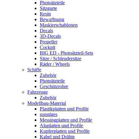
Photoätzteile
Sitzgurte
Resin
Bewaffnung
Maskierschablonen
Decals
3D-Decals
Propeller
Cockpit
BIG ED - Photoätzteil-Sets
Sitze / Schleudersitze
Räder / Wheels
Schiffe
Zubehör
Photoätzteile
Geschützrohre
Fahrzeuge
Zubehör
Modellbau-Material
Plastikplatten und Profile
sonstiges
Messingplatten und Profile
Aluplatten und Profile
Kupferplatten und Profile
Kabel und Drähte