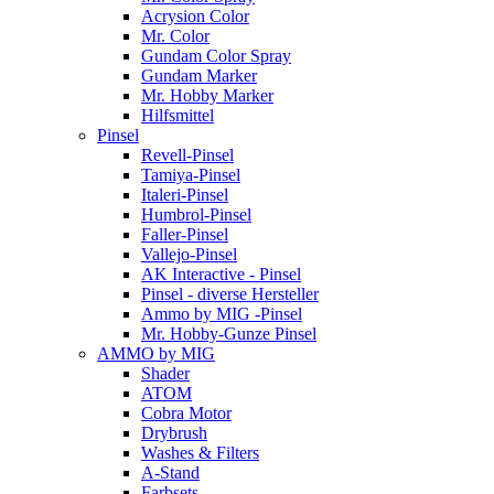
Acrysion Color
Mr. Color
Gundam Color Spray
Gundam Marker
Mr. Hobby Marker
Hilfsmittel
Pinsel
Revell-Pinsel
Tamiya-Pinsel
Italeri-Pinsel
Humbrol-Pinsel
Faller-Pinsel
Vallejo-Pinsel
AK Interactive - Pinsel
Pinsel - diverse Hersteller
Ammo by MIG -Pinsel
Mr. Hobby-Gunze Pinsel
AMMO by MIG
Shader
ATOM
Cobra Motor
Drybrush
Washes & Filters
A-Stand
Farbsets