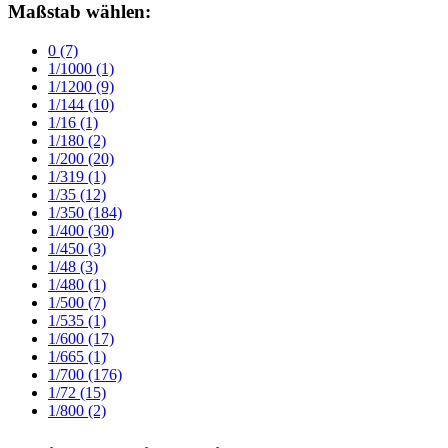
Maßstab wählen:
0
(7)
1/1000
(1)
1/1200
(9)
1/144
(10)
1/16
(1)
1/180
(2)
1/200
(20)
1/319
(1)
1/35
(12)
1/350
(184)
1/400
(30)
1/450
(3)
1/48
(3)
1/480
(1)
1/500
(7)
1/535
(1)
1/600
(17)
1/665
(1)
1/700
(176)
1/72
(15)
1/800
(2)