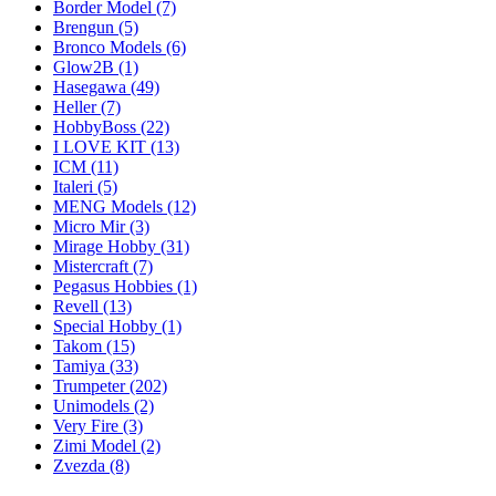
Border Model
(7)
Brengun
(5)
Bronco Models
(6)
Glow2B
(1)
Hasegawa
(49)
Heller
(7)
HobbyBoss
(22)
I LOVE KIT
(13)
ICM
(11)
Italeri
(5)
MENG Models
(12)
Micro Mir
(3)
Mirage Hobby
(31)
Mistercraft
(7)
Pegasus Hobbies
(1)
Revell
(13)
Special Hobby
(1)
Takom
(15)
Tamiya
(33)
Trumpeter
(202)
Unimodels
(2)
Very Fire
(3)
Zimi Model
(2)
Zvezda
(8)