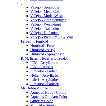
Vallejo - Spraydosen
Vallejo - Metal Color
Vallejo - Model Wash
Vallejo - Grundierungen
Vallejo - Weathering
Vallejo - Traincolor
Vallejo - Hilfsmittel
Vallejo - Premium RC-Color
Farben - Humbrol
Humbrol - Email
Humbrol - Acryl
Humbrol - Spraydosen
ICM, Italeri, Heller & Lifecolor
ICM - Acrylfarben
ICM - Farbsets
Lifecolor - Farben
Heller - Acrylfarben
Italeri - Acrylfarben
Lifecolor - Farbsets
Mr Hobby-Gunze
Aqueous Hobby Colors
Aqueous Gundam Color
Gundam Color
Mr. Color Spray