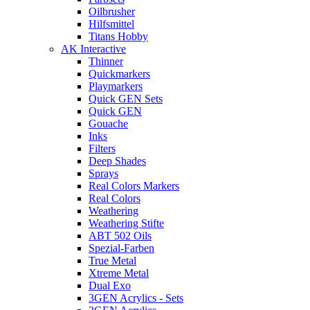
Oilbrusher
Hilfsmittel
Titans Hobby
AK Interactive
Thinner
Quickmarkers
Playmarkers
Quick GEN Sets
Quick GEN
Gouache
Inks
Filters
Deep Shades
Sprays
Real Colors Markers
Real Colors
Weathering
Weathering Stifte
ABT 502 Oils
Spezial-Farben
True Metal
Xtreme Metal
Dual Exo
3GEN Acrylics - Sets