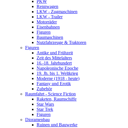
PKW
Rennwagen
LKW - Zugmaschinen
LKW - Trailer
Motorräder
Eisenbahnen
Figuren
Baumaschinen
Nutzfahrzeuge & Traktoren
Figuren
Antike und Frühzeit
Zeit des Mittelalters
16.-18. Jahrhundert
Napoleonische Epoche
19. Jh. bis 1. Weltkrieg
Moderne (1918 - heute)
Fantasy und Erotik
Zubehör
Raumfahrt - Science Fiction
Raketen, Raumschiffe
Star Wars
Star Trek
Figuren
Dioramenbau
Ruinen und Bauwerke