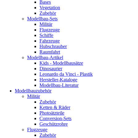
Bases
Vegetation
Zubehör
Modellbau-Sets
Militär
Flugzeuge
Schiffe
Fahrzeuge
Hubschrauber
Raumfahrt
Modellbau-Artikel
Kids - Modellbausätze
Dinosaurier
Leonardo da Vinci - Plastik
Hersteller-Kataloge
Modellbau-Literatur
Modellbauzubehör
Militär
Zubehör
Ketten & Räder
Photoätzteile
Conversion-Sets
Geschützrohre
Flugzeuge
Zubehör