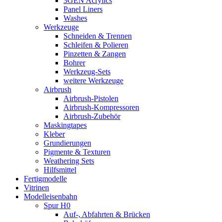
3GEN Acrylics
Panel Liners
Washes
Werkzeuge
Schneiden & Trennen
Schleifen & Polieren
Pinzetten & Zangen
Bohrer
Werkzeug-Sets
weitere Werkzeuge
Airbrush
Airbrush-Pistolen
Airbrush-Kompressoren
Airbrush-Zubehör
Maskingtapes
Kleber
Grundierungen
Pigmente & Texturen
Weathering Sets
Hilfsmittel
Fertigmodelle
Vitrinen
Modelleisenbahn
Spur H0
Auf-, Abfahrten & Brücken