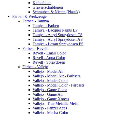
Klebefolien
Gravierschablonen
Schrauben & Nieten (Plastik)
Farben & Werkzeuge
Farben - Tamiya
Tamiya - Farben
Tamiya - Lacquer Paints LP
Tamiya - Acryl Spraydosen TS
Tamiya - Acryl Spraydosen AS
Tamiya - Lexan Spraydosen PS
Farben - Revell
Revell - Email Color
Revell - Aqua Color
Revell - Spraydosen
Farben - Vallejo
Vallejo - Model Air
Vallejo - Model Air - Farbsets
Vallejo - Model Color
Vallejo - Model Color - Farbsets
Vallejo - Game Color
Vallejo - Game Air
Vallejo - Game Xpress
Vallejo - True Metallic Metal
Vallejo - Panzer Aces
Vallejo - Mecha Color