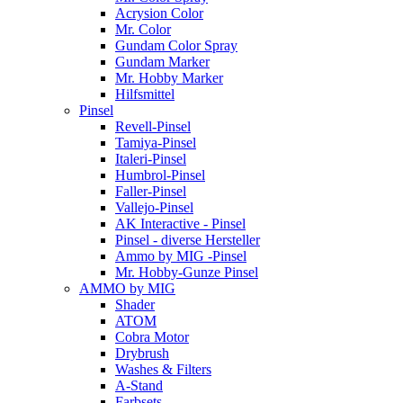
Acrysion Color
Mr. Color
Gundam Color Spray
Gundam Marker
Mr. Hobby Marker
Hilfsmittel
Pinsel
Revell-Pinsel
Tamiya-Pinsel
Italeri-Pinsel
Humbrol-Pinsel
Faller-Pinsel
Vallejo-Pinsel
AK Interactive - Pinsel
Pinsel - diverse Hersteller
Ammo by MIG -Pinsel
Mr. Hobby-Gunze Pinsel
AMMO by MIG
Shader
ATOM
Cobra Motor
Drybrush
Washes & Filters
A-Stand
Farbsets