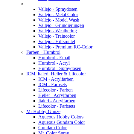
Vallejo - Spraydosen
Vallejo - Metal Color
Vallejo - Model Wash
Vallejo - Grundierungen
Vallejo - Weathering
Vallejo - Traincolor
Vallejo - Hilfsmittel
Vallejo - Premium RC-Color
Farben - Humbrol
Humbrol - Email
Humbrol - Acryl
Humbrol - Spraydosen
ICM, Italeri, Heller & Lifecolor
ICM - Acrylfarben
ICM - Farbsets
Lifecolor - Farben
Heller - Acrylfarben
Italeri - Acrylfarben
Lifecolor - Farbsets
Mr Hobby-Gunze
Aqueous Hobby Colors
Aqueous Gundam Color
Gundam Color
Mr. Color Spray