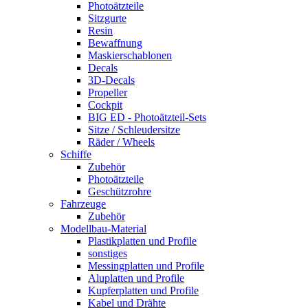
Photoätzteile
Sitzgurte
Resin
Bewaffnung
Maskierschablonen
Decals
3D-Decals
Propeller
Cockpit
BIG ED - Photoätzteil-Sets
Sitze / Schleudersitze
Räder / Wheels
Schiffe
Zubehör
Photoätzteile
Geschützrohre
Fahrzeuge
Zubehör
Modellbau-Material
Plastikplatten und Profile
sonstiges
Messingplatten und Profile
Aluplatten und Profile
Kupferplatten und Profile
Kabel und Drähte