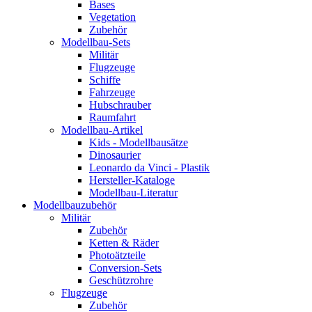
Bases
Vegetation
Zubehör
Modellbau-Sets
Militär
Flugzeuge
Schiffe
Fahrzeuge
Hubschrauber
Raumfahrt
Modellbau-Artikel
Kids - Modellbausätze
Dinosaurier
Leonardo da Vinci - Plastik
Hersteller-Kataloge
Modellbau-Literatur
Modellbauzubehör
Militär
Zubehör
Ketten & Räder
Photoätzteile
Conversion-Sets
Geschützrohre
Flugzeuge
Zubehör