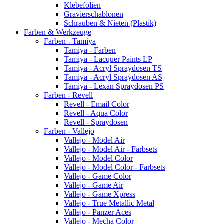
Klebefolien
Gravierschablonen
Schrauben & Nieten (Plastik)
Farben & Werkzeuge
Farben - Tamiya
Tamiya - Farben
Tamiya - Lacquer Paints LP
Tamiya - Acryl Spraydosen TS
Tamiya - Acryl Spraydosen AS
Tamiya - Lexan Spraydosen PS
Farben - Revell
Revell - Email Color
Revell - Aqua Color
Revell - Spraydosen
Farben - Vallejo
Vallejo - Model Air
Vallejo - Model Air - Farbsets
Vallejo - Model Color
Vallejo - Model Color - Farbsets
Vallejo - Game Color
Vallejo - Game Air
Vallejo - Game Xpress
Vallejo - True Metallic Metal
Vallejo - Panzer Aces
Vallejo - Mecha Color