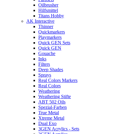
Oilbrusher
Hilfsmittel
Titans Hobby
AK Interactive
Thinner
Quickmarkers
Playmarkers
Quick GEN Sets
Quick GEN
Gouache
Inks
Filters
Deep Shades
Sprays
Real Colors Markers
Real Colors
Weathering
Weathering Stifte
ABT 502 Oils
Spezial-Farben
True Metal
Xtreme Metal
Dual Exo
3GEN Acrylics - Sets