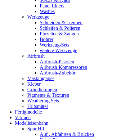
3GEN Acrylics
Panel Liners
Washes
Werkzeuge
Schneiden & Trennen
Schleifen & Polieren
Pinzetten & Zangen
Bohrer
Werkzeug-Sets
weitere Werkzeuge
Airbrush
Airbrush-Pistolen
Airbrush-Kompressoren
Airbrush-Zubehör
Maskingtapes
Kleber
Grundierungen
Pigmente & Texturen
Weathering Sets
Hilfsmittel
Fertigmodelle
Vitrinen
Modelleisenbahn
Spur H0
Auf-, Abfahrten & Brücken