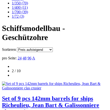
1/350
(70)
1/400
(11)
1/700
(39)
1/72
(3)
Schiffsmodellbau -
Geschützohre
Sortieren
pro Seite:
24
48
96
A
2 / 10
Set of 9 pcs 142mm barrels for ships
Richeulieu, Jean Bart & Galissonniere