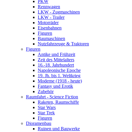
PKW
Rennwagen
LKW - Zugmaschinen
LKW - Trailer
Motorräder
Eisenbahnen
Figuren
Baumaschinen
Nutzfahrzeuge & Traktoren
Figuren
Antike und Frühzeit
Zeit des Mittelalters
16.-18. Jahrhundert
Napoleonische Epoche
19. Jh. bis 1. Weltkrieg
Moderne (1918 - heute)
Fantasy und Erotik
Zubehör
Raumfahrt - Science Fiction
Raketen, Raumschiffe
Star Wars
Star Trek
Figuren
Dioramenbau
Ruinen und Bauwerke