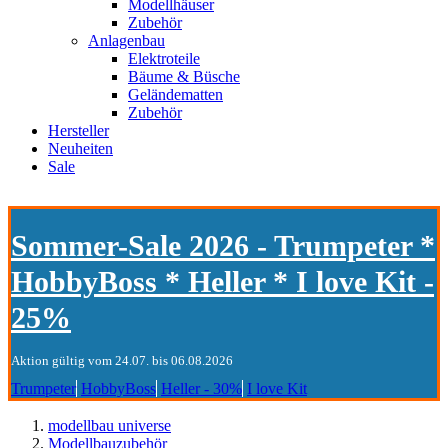
Modellhäuser
Zubehör
Anlagenbau
Elektroteile
Bäume & Büsche
Geländematten
Zubehör
Hersteller
Neuheiten
Sale
Sommer-Sale 2026 - Trumpeter *
HobbyBoss * Heller * I love Kit -
25%
Aktion gültig vom 24.07. bis 06.08.2026
Trumpeter
HobbyBoss
Heller - 30%
I love Kit
modellbau universe
Modellbauzubehör