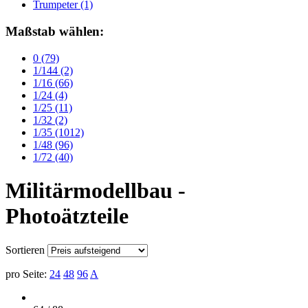
Trumpeter
(1)
Maßstab wählen:
0
(79)
1/144
(2)
1/16
(66)
1/24
(4)
1/25
(11)
1/32
(2)
1/35
(1012)
1/48
(96)
1/72
(40)
Militärmodellbau -
Photoätzteile
Sortieren
pro Seite:
24
48
96
A