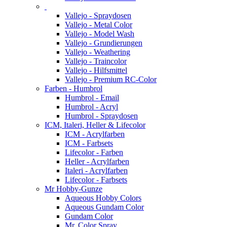
Vallejo - Spraydosen
Vallejo - Metal Color
Vallejo - Model Wash
Vallejo - Grundierungen
Vallejo - Weathering
Vallejo - Traincolor
Vallejo - Hilfsmittel
Vallejo - Premium RC-Color
Farben - Humbrol
Humbrol - Email
Humbrol - Acryl
Humbrol - Spraydosen
ICM, Italeri, Heller & Lifecolor
ICM - Acrylfarben
ICM - Farbsets
Lifecolor - Farben
Heller - Acrylfarben
Italeri - Acrylfarben
Lifecolor - Farbsets
Mr Hobby-Gunze
Aqueous Hobby Colors
Aqueous Gundam Color
Gundam Color
Mr. Color Spray