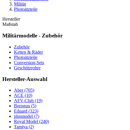
Militär
Photoätzteile
Hersteller
Maßstab
Militärmodelle - Zubehör
Zubehör
Ketten & Räder
Photoätzteile
Conversion-Sets
Geschützrohre
Hersteller-Auswahl
Aber
(705)
ACE
(10)
AFV-Club
(19)
Brengun
(5)
Eduard
(323)
plusmodel
(7)
Royal Model
(240)
Tamiya
(2)