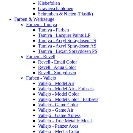
Klebefolien
Gravierschablonen
Schrauben & Nieten (Plastik)
Farben & Werkzeuge
Farben - Tamiya
Tamiya - Farben
Tamiya - Lacquer Paints LP
Tamiya - Acryl Spraydosen TS
Tamiya - Acryl Spraydosen AS
Tamiya - Lexan Spraydosen PS
Farben - Revell
Revell - Email Color
Revell - Aqua Color
Revell - Spraydosen
Farben - Vallejo
Vallejo - Model Air
Vallejo - Model Air - Farbsets
Vallejo - Model Color
Vallejo - Model Color - Farbsets
Vallejo - Game Color
Vallejo - Game Air
Vallejo - Game Xpress
Vallejo - True Metallic Metal
Vallejo - Panzer Aces
Vallejo - Mecha Color