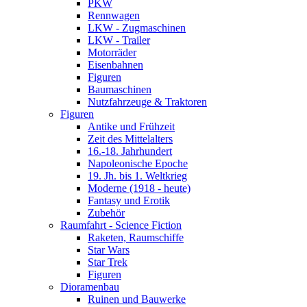
PKW
Rennwagen
LKW - Zugmaschinen
LKW - Trailer
Motorräder
Eisenbahnen
Figuren
Baumaschinen
Nutzfahrzeuge & Traktoren
Figuren
Antike und Frühzeit
Zeit des Mittelalters
16.-18. Jahrhundert
Napoleonische Epoche
19. Jh. bis 1. Weltkrieg
Moderne (1918 - heute)
Fantasy und Erotik
Zubehör
Raumfahrt - Science Fiction
Raketen, Raumschiffe
Star Wars
Star Trek
Figuren
Dioramenbau
Ruinen und Bauwerke