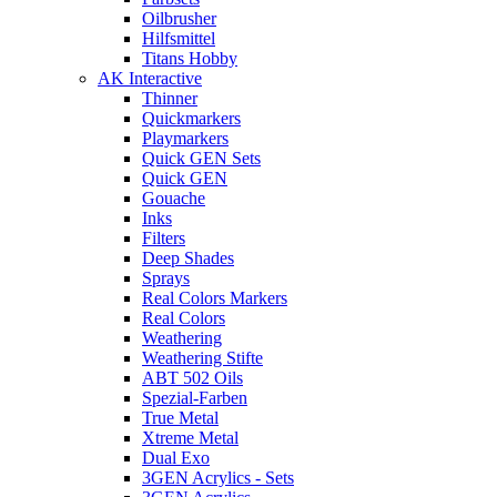
Oilbrusher
Hilfsmittel
Titans Hobby
AK Interactive
Thinner
Quickmarkers
Playmarkers
Quick GEN Sets
Quick GEN
Gouache
Inks
Filters
Deep Shades
Sprays
Real Colors Markers
Real Colors
Weathering
Weathering Stifte
ABT 502 Oils
Spezial-Farben
True Metal
Xtreme Metal
Dual Exo
3GEN Acrylics - Sets