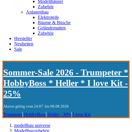
Modellhäuser
Zubehör
Anlagenbau
Elektroteile
Bäume & Büsche
Geländematten
Zubehör
Hersteller
Neuheiten
Sale
Sommer-Sale 2026 - Trumpeter *
HobbyBoss * Heller * I love Kit -
25%
Aktion gültig vom 24.07. bis 06.08.2026
Trumpeter
HobbyBoss
Heller - 30%
I love Kit
modellbau universe
Modellbauzubehör