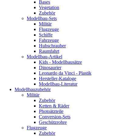
Bases
Vegetation
Zubehör
Modellbau-Sets
Militär
Flugzeuge
Schiffe
Fahrzeuge
Hubschrauber
Raumfahrt
Modellbau-Artikel
Kids - Modellbausätze
Dinosaurier
Leonardo da Vinci - Plastik
Hersteller-Kataloge
Modellbau-Literatur
Modellbauzubehör
Militär
Zubehör
Ketten & Räder
Photoätzteile
Conversion-Sets
Geschützrohre
Flugzeuge
Zubehör