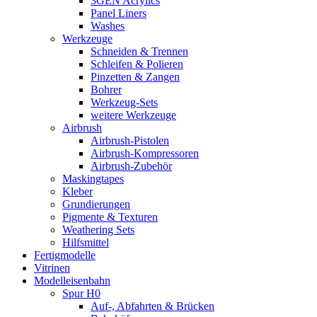
3GEN Acrylics
Panel Liners
Washes
Werkzeuge
Schneiden & Trennen
Schleifen & Polieren
Pinzetten & Zangen
Bohrer
Werkzeug-Sets
weitere Werkzeuge
Airbrush
Airbrush-Pistolen
Airbrush-Kompressoren
Airbrush-Zubehör
Maskingtapes
Kleber
Grundierungen
Pigmente & Texturen
Weathering Sets
Hilfsmittel
Fertigmodelle
Vitrinen
Modelleisenbahn
Spur H0
Auf-, Abfahrten & Brücken