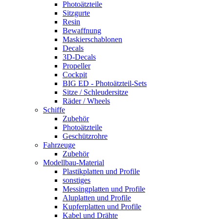
Photoätzteile
Sitzgurte
Resin
Bewaffnung
Maskierschablonen
Decals
3D-Decals
Propeller
Cockpit
BIG ED - Photoätzteil-Sets
Sitze / Schleudersitze
Räder / Wheels
Schiffe
Zubehör
Photoätzteile
Geschützrohre
Fahrzeuge
Zubehör
Modellbau-Material
Plastikplatten und Profile
sonstiges
Messingplatten und Profile
Aluplatten und Profile
Kupferplatten und Profile
Kabel und Drähte