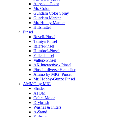
Acrysion Color
Mr. Color
Gundam Color Spray
Gundam Marker
Mr. Hobby Marker
Hilfsmittel
Pinsel
Revell-Pinsel
Tamiya-Pinsel
Italeri-Pinsel
Humbrol-Pinsel
Faller-Pinsel
Vallejo-Pinsel
AK Interactive - Pinsel
Pinsel - diverse Hersteller
Ammo by MIG -Pinsel
Mr. Hobby-Gunze Pinsel
AMMO by MIG
Shader
ATOM
Cobra Motor
Drybrush
Washes & Filters
A-Stand
Farbsets