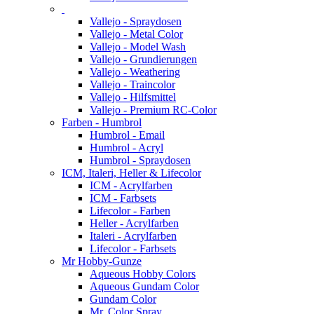
Vallejo - Spraydosen
Vallejo - Metal Color
Vallejo - Model Wash
Vallejo - Grundierungen
Vallejo - Weathering
Vallejo - Traincolor
Vallejo - Hilfsmittel
Vallejo - Premium RC-Color
Farben - Humbrol
Humbrol - Email
Humbrol - Acryl
Humbrol - Spraydosen
ICM, Italeri, Heller & Lifecolor
ICM - Acrylfarben
ICM - Farbsets
Lifecolor - Farben
Heller - Acrylfarben
Italeri - Acrylfarben
Lifecolor - Farbsets
Mr Hobby-Gunze
Aqueous Hobby Colors
Aqueous Gundam Color
Gundam Color
Mr. Color Spray