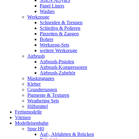
3GEN Acrylics
Panel Liners
Washes
Werkzeuge
Schneiden & Trennen
Schleifen & Polieren
Pinzetten & Zangen
Bohrer
Werkzeug-Sets
weitere Werkzeuge
Airbrush
Airbrush-Pistolen
Airbrush-Kompressoren
Airbrush-Zubehör
Maskingtapes
Kleber
Grundierungen
Pigmente & Texturen
Weathering Sets
Hilfsmittel
Fertigmodelle
Vitrinen
Modelleisenbahn
Spur H0
Auf-, Abfahrten & Brücken