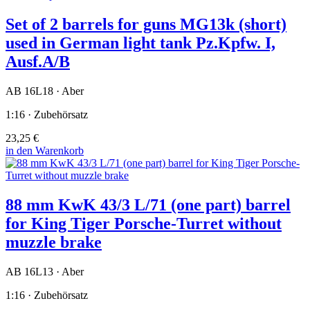
Set of 2 barrels for guns MG13k (short)
used in German light tank Pz.Kpfw. I,
Ausf.A/B
AB 16L18 · Aber
1:16 · Zubehörsatz
23,25 €
in den Warenkorb
88 mm KwK 43/3 L/71 (one part) barrel
for King Tiger Porsche-Turret without
muzzle brake
AB 16L13 · Aber
1:16 · Zubehörsatz