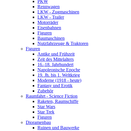
PKW
Rennwagen
LKW - Zugmaschinen
LKW - Trailer
Motorräder
Eisenbahnen
Figuren
Baumaschinen
Nutzfahrzeuge & Traktoren
Figuren
Antike und Frühzeit
Zeit des Mittelalters
16.-18. Jahrhundert
Napoleonische Epoche
19. Jh. bis 1. Weltkrieg
Moderne (1918 - heute)
Fantasy und Erotik
Zubehör
Raumfahrt - Science Fiction
Raketen, Raumschiffe
Star Wars
Star Trek
Figuren
Dioramenbau
Ruinen und Bauwerke