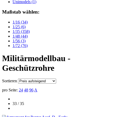
Unimodels
(1)
Maßstab wählen:
1/16
(34)
1/25
(6)
1/35
(358)
1/48
(44)
1/56
(3)
1/72
(76)
Militärmodellbau -
Geschützrohre
Sortieren
pro Seite:
24
48
96
A
33 / 35