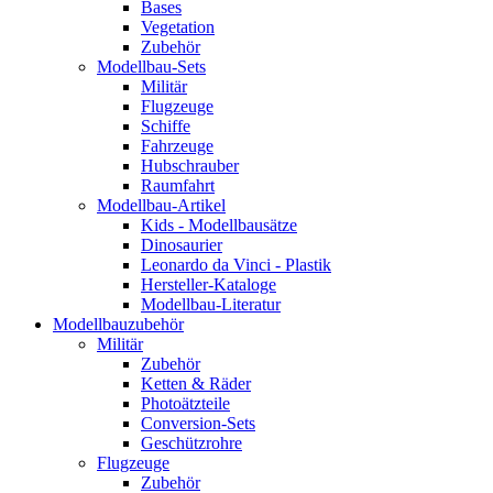
Bases
Vegetation
Zubehör
Modellbau-Sets
Militär
Flugzeuge
Schiffe
Fahrzeuge
Hubschrauber
Raumfahrt
Modellbau-Artikel
Kids - Modellbausätze
Dinosaurier
Leonardo da Vinci - Plastik
Hersteller-Kataloge
Modellbau-Literatur
Modellbauzubehör
Militär
Zubehör
Ketten & Räder
Photoätzteile
Conversion-Sets
Geschützrohre
Flugzeuge
Zubehör