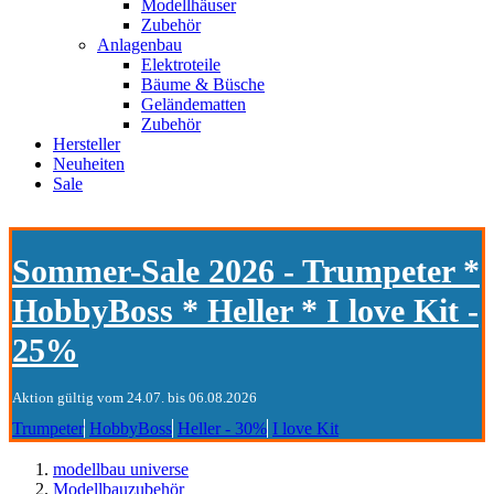
Modellhäuser
Zubehör
Anlagenbau
Elektroteile
Bäume & Büsche
Geländematten
Zubehör
Hersteller
Neuheiten
Sale
Sommer-Sale 2026 - Trumpeter *
HobbyBoss * Heller * I love Kit -
25%
Aktion gültig vom 24.07. bis 06.08.2026
Trumpeter
HobbyBoss
Heller - 30%
I love Kit
modellbau universe
Modellbauzubehör