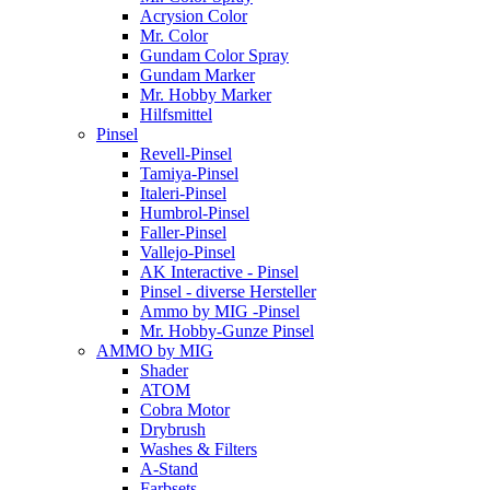
Acrysion Color
Mr. Color
Gundam Color Spray
Gundam Marker
Mr. Hobby Marker
Hilfsmittel
Pinsel
Revell-Pinsel
Tamiya-Pinsel
Italeri-Pinsel
Humbrol-Pinsel
Faller-Pinsel
Vallejo-Pinsel
AK Interactive - Pinsel
Pinsel - diverse Hersteller
Ammo by MIG -Pinsel
Mr. Hobby-Gunze Pinsel
AMMO by MIG
Shader
ATOM
Cobra Motor
Drybrush
Washes & Filters
A-Stand
Farbsets