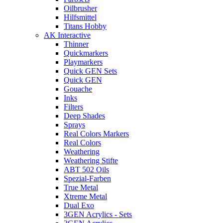
Oilbrusher
Hilfsmittel
Titans Hobby
AK Interactive
Thinner
Quickmarkers
Playmarkers
Quick GEN Sets
Quick GEN
Gouache
Inks
Filters
Deep Shades
Sprays
Real Colors Markers
Real Colors
Weathering
Weathering Stifte
ABT 502 Oils
Spezial-Farben
True Metal
Xtreme Metal
Dual Exo
3GEN Acrylics - Sets