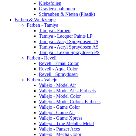
Klebefolien
Gravierschablonen
Schrauben & Nieten (Plastik)
Farben & Werkzeuge
Farben - Tamiya
Tamiya - Farben
Tamiya - Lacquer Paints LP
Tamiya - Acryl Spraydosen TS
Tamiya - Acryl Spraydosen AS
Tamiya - Lexan Spraydosen PS
Farben - Revell
Revell - Email Color
Revell - Aqua Color
Revell - Spraydosen
Farben - Vallejo
Vallejo - Model Air
Vallejo - Model Air - Farbsets
Vallejo - Model Color
Vallejo - Model Color - Farbsets
Vallejo - Game Color
Vallejo - Game Air
Vallejo - Game Xpress
Vallejo - True Metallic Metal
Vallejo - Panzer Aces
Vallejo - Mecha Color