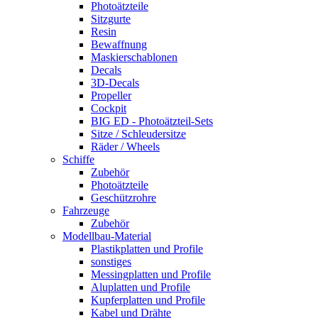
Photoätzteile
Sitzgurte
Resin
Bewaffnung
Maskierschablonen
Decals
3D-Decals
Propeller
Cockpit
BIG ED - Photoätzteil-Sets
Sitze / Schleudersitze
Räder / Wheels
Schiffe
Zubehör
Photoätzteile
Geschützrohre
Fahrzeuge
Zubehör
Modellbau-Material
Plastikplatten und Profile
sonstiges
Messingplatten und Profile
Aluplatten und Profile
Kupferplatten und Profile
Kabel und Drähte