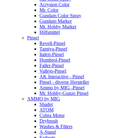
Acrysion Color
Mr. Color
Gundam Color Spray
Gundam Marker
Mr. Hobby Marker
Hilfsmittel
Pinsel
Revell-Pinsel
Tamiya-Pinsel
Italeri-Pinsel
Humbrol-Pinsel
Faller-Pinsel
Vallejo-Pinsel
AK Interactive - Pinsel
Pinsel - diverse Hersteller
Ammo by MIG -Pinsel
Mr. Hobby-Gunze Pinsel
AMMO by MIG
Shader
ATOM
Cobra Motor
Drybrush
Washes & Filters
A-Stand
Farbsets