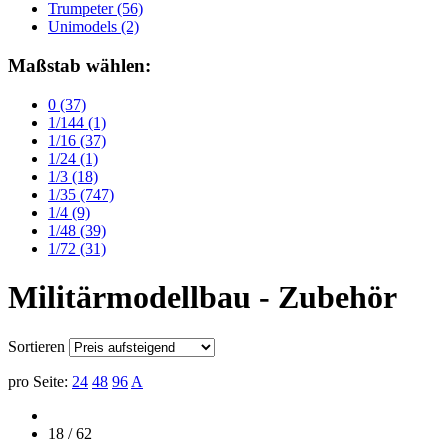
Trumpeter
(56)
Unimodels
(2)
Maßstab wählen:
0
(37)
1/144
(1)
1/16
(37)
1/24
(1)
1/3
(18)
1/35
(747)
1/4
(9)
1/48
(39)
1/72
(31)
Militärmodellbau - Zubehör
Sortieren
pro Seite:
24
48
96
A
18 / 62