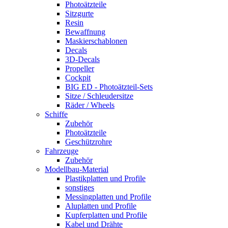
Photoätzteile
Sitzgurte
Resin
Bewaffnung
Maskierschablonen
Decals
3D-Decals
Propeller
Cockpit
BIG ED - Photoätzteil-Sets
Sitze / Schleudersitze
Räder / Wheels
Schiffe
Zubehör
Photoätzteile
Geschützrohre
Fahrzeuge
Zubehör
Modellbau-Material
Plastikplatten und Profile
sonstiges
Messingplatten und Profile
Aluplatten und Profile
Kupferplatten und Profile
Kabel und Drähte