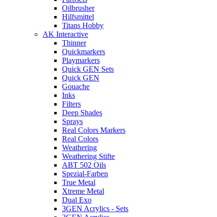
Oilbrusher
Hilfsmittel
Titans Hobby
AK Interactive
Thinner
Quickmarkers
Playmarkers
Quick GEN Sets
Quick GEN
Gouache
Inks
Filters
Deep Shades
Sprays
Real Colors Markers
Real Colors
Weathering
Weathering Stifte
ABT 502 Oils
Spezial-Farben
True Metal
Xtreme Metal
Dual Exo
3GEN Acrylics - Sets