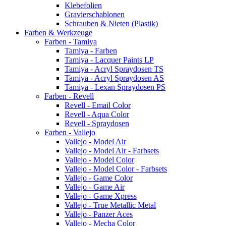
Klebefolien
Gravierschablonen
Schrauben & Nieten (Plastik)
Farben & Werkzeuge
Farben - Tamiya
Tamiya - Farben
Tamiya - Lacquer Paints LP
Tamiya - Acryl Spraydosen TS
Tamiya - Acryl Spraydosen AS
Tamiya - Lexan Spraydosen PS
Farben - Revell
Revell - Email Color
Revell - Aqua Color
Revell - Spraydosen
Farben - Vallejo
Vallejo - Model Air
Vallejo - Model Air - Farbsets
Vallejo - Model Color
Vallejo - Model Color - Farbsets
Vallejo - Game Color
Vallejo - Game Air
Vallejo - Game Xpress
Vallejo - True Metallic Metal
Vallejo - Panzer Aces
Vallejo - Mecha Color