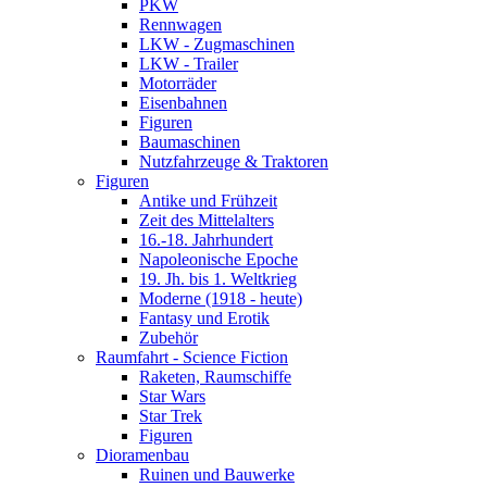
PKW
Rennwagen
LKW - Zugmaschinen
LKW - Trailer
Motorräder
Eisenbahnen
Figuren
Baumaschinen
Nutzfahrzeuge & Traktoren
Figuren
Antike und Frühzeit
Zeit des Mittelalters
16.-18. Jahrhundert
Napoleonische Epoche
19. Jh. bis 1. Weltkrieg
Moderne (1918 - heute)
Fantasy und Erotik
Zubehör
Raumfahrt - Science Fiction
Raketen, Raumschiffe
Star Wars
Star Trek
Figuren
Dioramenbau
Ruinen und Bauwerke