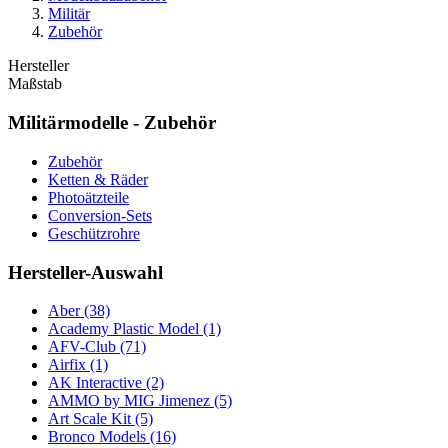
Militär
Zubehör
Hersteller
Maßstab
Militärmodelle - Zubehör
Zubehör
Ketten & Räder
Photoätzteile
Conversion-Sets
Geschützrohre
Hersteller-Auswahl
Aber
(38)
Academy Plastic Model
(1)
AFV-Club
(71)
Airfix
(1)
AK Interactive
(2)
AMMO by MIG Jimenez
(5)
Art Scale Kit
(5)
Bronco Models
(16)