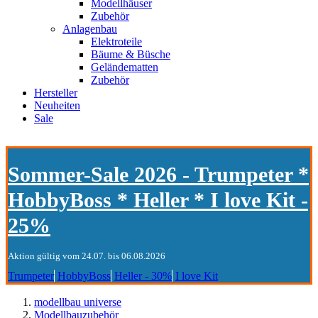
Modellhäuser
Zubehör
Anlagenbau
Elektroteile
Bäume & Büsche
Geländematten
Zubehör
Hersteller
Neuheiten
Sale
Sommer-Sale 2026 - Trumpeter *
HobbyBoss * Heller * I love Kit -
25%
Aktion gültig vom 24.07. bis 06.08.2026
Trumpeter
HobbyBoss
Heller - 30%
I love Kit
modellbau universe
Modellbauzubehör