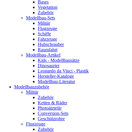
Bases
Vegetation
Zubehör
Modellbau-Sets
Militär
Flugzeuge
Schiffe
Fahrzeuge
Hubschrauber
Raumfahrt
Modellbau-Artikel
Kids - Modellbausätze
Dinosaurier
Leonardo da Vinci - Plastik
Hersteller-Kataloge
Modellbau-Literatur
Modellbauzubehör
Militär
Zubehör
Ketten & Räder
Photoätzteile
Conversion-Sets
Geschützrohre
Flugzeuge
Zubehör