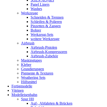
3GEN Acrylics
Panel Liners
Washes
Werkzeuge
Schneiden & Trennen
Schleifen & Polieren
Pinzetten & Zangen
Bohrer
Werkzeug-Sets
weitere Werkzeuge
Airbrush
Airbrush-Pistolen
Airbrush-Kompressoren
Airbrush-Zubehör
Maskingtapes
Kleber
Grundierungen
Pigmente & Texturen
Weathering Sets
Hilfsmittel
Fertigmodelle
Vitrinen
Modelleisenbahn
Spur H0
Auf-, Abfahrten & Brücken