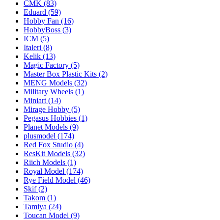
CMK
(83)
Eduard
(59)
Hobby Fan
(16)
HobbyBoss
(3)
ICM
(5)
Italeri
(8)
Kelik
(13)
Magic Factory
(5)
Master Box Plastic Kits
(2)
MENG Models
(32)
Military Wheels
(1)
Miniart
(14)
Mirage Hobby
(5)
Pegasus Hobbies
(1)
Planet Models
(9)
plusmodel
(174)
Red Fox Studio
(4)
ResKit Models
(32)
Riich Models
(1)
Royal Model
(174)
Rye Field Model
(46)
Skif
(2)
Takom
(1)
Tamiya
(24)
Toucan Model
(9)