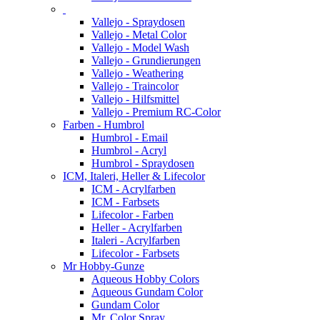
Vallejo - Spraydosen
Vallejo - Metal Color
Vallejo - Model Wash
Vallejo - Grundierungen
Vallejo - Weathering
Vallejo - Traincolor
Vallejo - Hilfsmittel
Vallejo - Premium RC-Color
Farben - Humbrol
Humbrol - Email
Humbrol - Acryl
Humbrol - Spraydosen
ICM, Italeri, Heller & Lifecolor
ICM - Acrylfarben
ICM - Farbsets
Lifecolor - Farben
Heller - Acrylfarben
Italeri - Acrylfarben
Lifecolor - Farbsets
Mr Hobby-Gunze
Aqueous Hobby Colors
Aqueous Gundam Color
Gundam Color
Mr. Color Spray