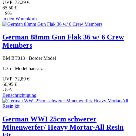
UVP:
72,29 €
65,50 €
- 9%
in den Warenkorb
German 88mm Gun Flak 36 w/ 6 Crew
Members
BM BT013 · Border Model
1:35 · Modellbausatz
UVP:
72,89 €
66,95 €
- 8%
Benachrichtigung
German WWI 25cm schwerer
Minenwerfer/ Heavy Mortar-All Resin
kit