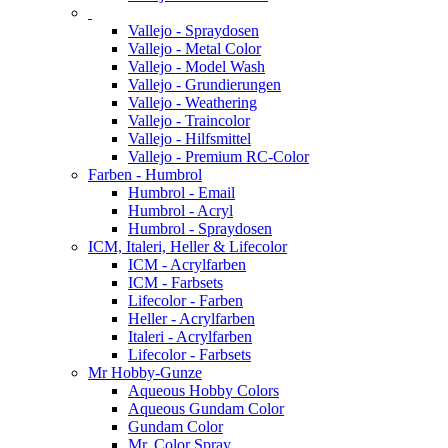
Vallejo - Spraydosen
Vallejo - Metal Color
Vallejo - Model Wash
Vallejo - Grundierungen
Vallejo - Weathering
Vallejo - Traincolor
Vallejo - Hilfsmittel
Vallejo - Premium RC-Color
Farben - Humbrol
Humbrol - Email
Humbrol - Acryl
Humbrol - Spraydosen
ICM, Italeri, Heller & Lifecolor
ICM - Acrylfarben
ICM - Farbsets
Lifecolor - Farben
Heller - Acrylfarben
Italeri - Acrylfarben
Lifecolor - Farbsets
Mr Hobby-Gunze
Aqueous Hobby Colors
Aqueous Gundam Color
Gundam Color
Mr. Color Spray