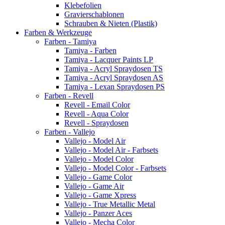
Klebefolien
Gravierschablonen
Schrauben & Nieten (Plastik)
Farben & Werkzeuge
Farben - Tamiya
Tamiya - Farben
Tamiya - Lacquer Paints LP
Tamiya - Acryl Spraydosen TS
Tamiya - Acryl Spraydosen AS
Tamiya - Lexan Spraydosen PS
Farben - Revell
Revell - Email Color
Revell - Aqua Color
Revell - Spraydosen
Farben - Vallejo
Vallejo - Model Air
Vallejo - Model Air - Farbsets
Vallejo - Model Color
Vallejo - Model Color - Farbsets
Vallejo - Game Color
Vallejo - Game Air
Vallejo - Game Xpress
Vallejo - True Metallic Metal
Vallejo - Panzer Aces
Vallejo - Mecha Color