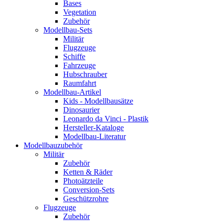
Bases
Vegetation
Zubehör
Modellbau-Sets
Militär
Flugzeuge
Schiffe
Fahrzeuge
Hubschrauber
Raumfahrt
Modellbau-Artikel
Kids - Modellbausätze
Dinosaurier
Leonardo da Vinci - Plastik
Hersteller-Kataloge
Modellbau-Literatur
Modellbauzubehör
Militär
Zubehör
Ketten & Räder
Photoätzteile
Conversion-Sets
Geschützrohre
Flugzeuge
Zubehör