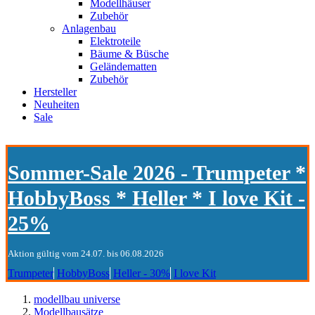
Modellhäuser
Zubehör
Anlagenbau
Elektroteile
Bäume & Büsche
Geländematten
Zubehör
Hersteller
Neuheiten
Sale
Sommer-Sale 2026 - Trumpeter *
HobbyBoss * Heller * I love Kit -
25%
Aktion gültig vom 24.07. bis 06.08.2026
Trumpeter
HobbyBoss
Heller - 30%
I love Kit
modellbau universe
Modellbausätze