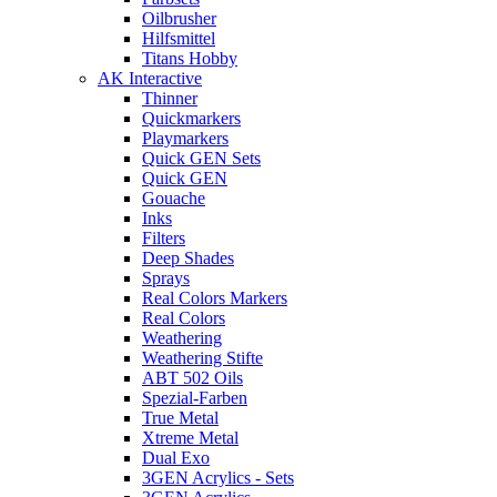
Oilbrusher
Hilfsmittel
Titans Hobby
AK Interactive
Thinner
Quickmarkers
Playmarkers
Quick GEN Sets
Quick GEN
Gouache
Inks
Filters
Deep Shades
Sprays
Real Colors Markers
Real Colors
Weathering
Weathering Stifte
ABT 502 Oils
Spezial-Farben
True Metal
Xtreme Metal
Dual Exo
3GEN Acrylics - Sets