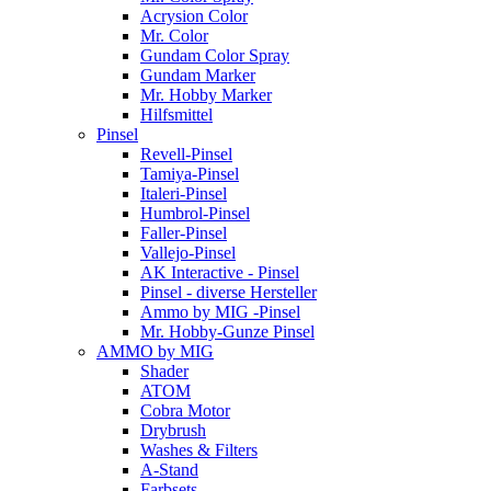
Acrysion Color
Mr. Color
Gundam Color Spray
Gundam Marker
Mr. Hobby Marker
Hilfsmittel
Pinsel
Revell-Pinsel
Tamiya-Pinsel
Italeri-Pinsel
Humbrol-Pinsel
Faller-Pinsel
Vallejo-Pinsel
AK Interactive - Pinsel
Pinsel - diverse Hersteller
Ammo by MIG -Pinsel
Mr. Hobby-Gunze Pinsel
AMMO by MIG
Shader
ATOM
Cobra Motor
Drybrush
Washes & Filters
A-Stand
Farbsets