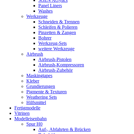
3GEN Acrylics
Panel Liners
Washes
Werkzeuge
Schneiden & Trennen
Schleifen & Polieren
Pinzetten & Zangen
Bohrer
Werkzeug-Sets
weitere Werkzeuge
Airbrush
Airbrush-Pistolen
Airbrush-Kompressoren
Airbrush-Zubehör
Maskingtapes
Kleber
Grundierungen
Pigmente & Texturen
Weathering Sets
Hilfsmittel
Fertigmodelle
Vitrinen
Modelleisenbahn
Spur H0
Auf-, Abfahrten & Brücken