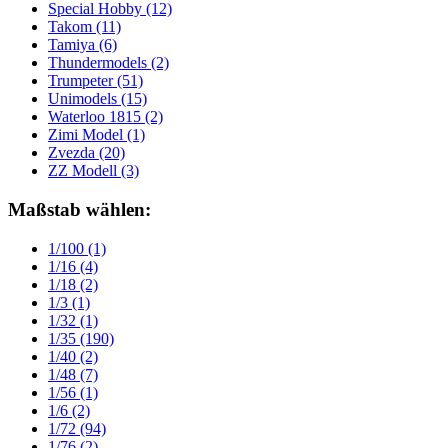
Special Hobby
(12)
Takom
(11)
Tamiya
(6)
Thundermodels
(2)
Trumpeter
(51)
Unimodels
(15)
Waterloo 1815
(2)
Zimi Model
(1)
Zvezda
(20)
ZZ Modell
(3)
Maßstab wählen:
1/100
(1)
1/16
(4)
1/18
(2)
1/3
(1)
1/32
(1)
1/35
(190)
1/40
(2)
1/48
(7)
1/56
(1)
1/6
(2)
1/72
(94)
1/76
(2)