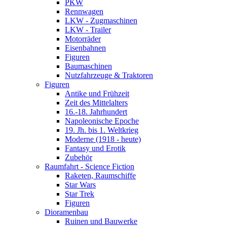
PKW
Rennwagen
LKW - Zugmaschinen
LKW - Trailer
Motorräder
Eisenbahnen
Figuren
Baumaschinen
Nutzfahrzeuge & Traktoren
Figuren
Antike und Frühzeit
Zeit des Mittelalters
16.-18. Jahrhundert
Napoleonische Epoche
19. Jh. bis 1. Weltkrieg
Moderne (1918 - heute)
Fantasy und Erotik
Zubehör
Raumfahrt - Science Fiction
Raketen, Raumschiffe
Star Wars
Star Trek
Figuren
Dioramenbau
Ruinen und Bauwerke