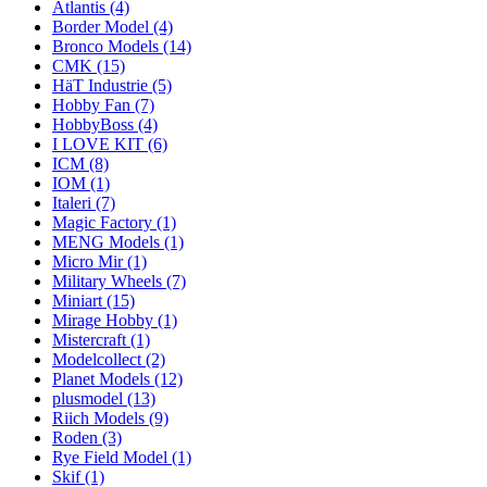
Atlantis
(4)
Border Model
(4)
Bronco Models
(14)
CMK
(15)
HäT Industrie
(5)
Hobby Fan
(7)
HobbyBoss
(4)
I LOVE KIT
(6)
ICM
(8)
IOM
(1)
Italeri
(7)
Magic Factory
(1)
MENG Models
(1)
Micro Mir
(1)
Military Wheels
(7)
Miniart
(15)
Mirage Hobby
(1)
Mistercraft
(1)
Modelcollect
(2)
Planet Models
(12)
plusmodel
(13)
Riich Models
(9)
Roden
(3)
Rye Field Model
(1)
Skif
(1)