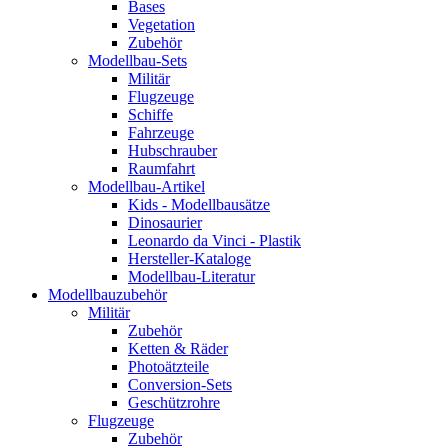
Bases
Vegetation
Zubehör
Modellbau-Sets
Militär
Flugzeuge
Schiffe
Fahrzeuge
Hubschrauber
Raumfahrt
Modellbau-Artikel
Kids - Modellbausätze
Dinosaurier
Leonardo da Vinci - Plastik
Hersteller-Kataloge
Modellbau-Literatur
Modellbauzubehör
Militär
Zubehör
Ketten & Räder
Photoätzteile
Conversion-Sets
Geschützrohre
Flugzeuge
Zubehör