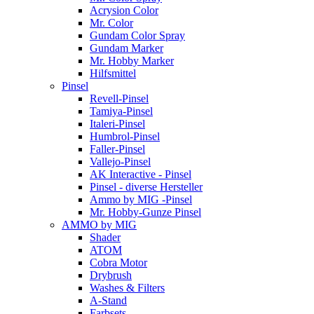
Acrysion Color
Mr. Color
Gundam Color Spray
Gundam Marker
Mr. Hobby Marker
Hilfsmittel
Pinsel
Revell-Pinsel
Tamiya-Pinsel
Italeri-Pinsel
Humbrol-Pinsel
Faller-Pinsel
Vallejo-Pinsel
AK Interactive - Pinsel
Pinsel - diverse Hersteller
Ammo by MIG -Pinsel
Mr. Hobby-Gunze Pinsel
AMMO by MIG
Shader
ATOM
Cobra Motor
Drybrush
Washes & Filters
A-Stand
Farbsets