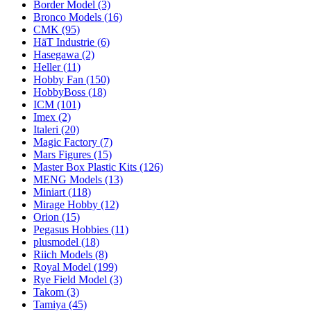
Border Model
(3)
Bronco Models
(16)
CMK
(95)
HäT Industrie
(6)
Hasegawa
(2)
Heller
(11)
Hobby Fan
(150)
HobbyBoss
(18)
ICM
(101)
Imex
(2)
Italeri
(20)
Magic Factory
(7)
Mars Figures
(15)
Master Box Plastic Kits
(126)
MENG Models
(13)
Miniart
(118)
Mirage Hobby
(12)
Orion
(15)
Pegasus Hobbies
(11)
plusmodel
(18)
Riich Models
(8)
Royal Model
(199)
Rye Field Model
(3)
Takom
(3)
Tamiya
(45)