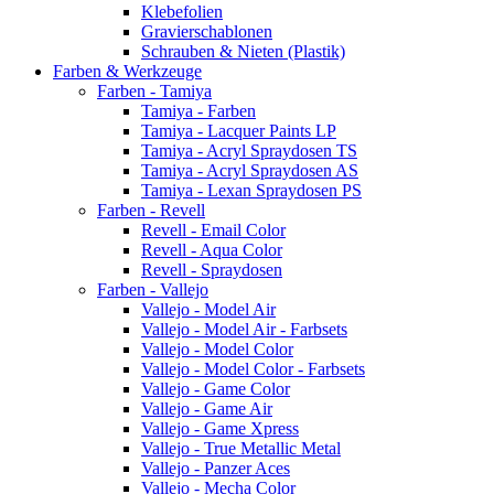
Klebefolien
Gravierschablonen
Schrauben & Nieten (Plastik)
Farben & Werkzeuge
Farben - Tamiya
Tamiya - Farben
Tamiya - Lacquer Paints LP
Tamiya - Acryl Spraydosen TS
Tamiya - Acryl Spraydosen AS
Tamiya - Lexan Spraydosen PS
Farben - Revell
Revell - Email Color
Revell - Aqua Color
Revell - Spraydosen
Farben - Vallejo
Vallejo - Model Air
Vallejo - Model Air - Farbsets
Vallejo - Model Color
Vallejo - Model Color - Farbsets
Vallejo - Game Color
Vallejo - Game Air
Vallejo - Game Xpress
Vallejo - True Metallic Metal
Vallejo - Panzer Aces
Vallejo - Mecha Color