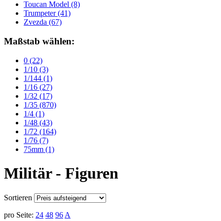
Toucan Model
(8)
Trumpeter
(41)
Zvezda
(67)
Maßstab wählen:
0
(22)
1/10
(3)
1/144
(1)
1/16
(27)
1/32
(17)
1/35
(870)
1/4
(1)
1/48
(43)
1/72
(164)
1/76
(7)
75mm
(1)
Militär - Figuren
Sortieren
pro Seite:
24
48
96
A