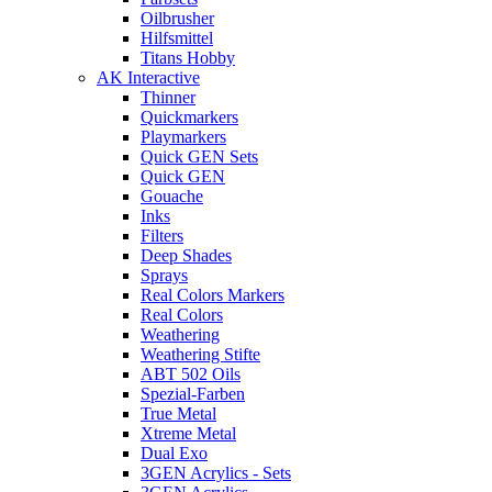
Oilbrusher
Hilfsmittel
Titans Hobby
AK Interactive
Thinner
Quickmarkers
Playmarkers
Quick GEN Sets
Quick GEN
Gouache
Inks
Filters
Deep Shades
Sprays
Real Colors Markers
Real Colors
Weathering
Weathering Stifte
ABT 502 Oils
Spezial-Farben
True Metal
Xtreme Metal
Dual Exo
3GEN Acrylics - Sets