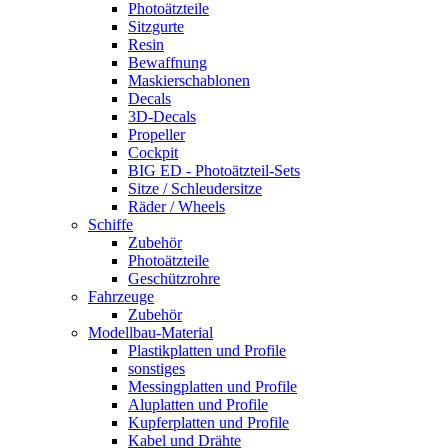
Photoätzteile
Sitzgurte
Resin
Bewaffnung
Maskierschablonen
Decals
3D-Decals
Propeller
Cockpit
BIG ED - Photoätzteil-Sets
Sitze / Schleudersitze
Räder / Wheels
Schiffe
Zubehör
Photoätzteile
Geschützrohre
Fahrzeuge
Zubehör
Modellbau-Material
Plastikplatten und Profile
sonstiges
Messingplatten und Profile
Aluplatten und Profile
Kupferplatten und Profile
Kabel und Drähte