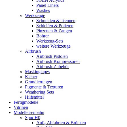
3GEN Acrylics
Panel Liners
Washes
Werkzeuge
Schneiden & Trennen
Schleifen & Polieren
Pinzetten & Zangen
Bohrer
Werkzeug-Sets
weitere Werkzeuge
Airbrush
Airbrush-Pistolen
Airbrush-Kompressoren
Airbrush-Zubehör
Maskingtapes
Kleber
Grundierungen
Pigmente & Texturen
Weathering Sets
Hilfsmittel
Fertigmodelle
Vitrinen
Modelleisenbahn
Spur H0
Auf-, Abfahrten & Brücken