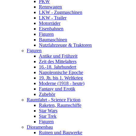
PKW
Rennwagen
LKW - Zugmaschinen
LKW - Trailer
Motorräder
Eisenbahnen
Figuren
Baumaschinen
Nutzfahrzeuge & Traktoren
Figuren
Antike und Frühzeit
Zeit des Mittelalters
16.-18. Jahrhundert
Napoleonische Epoche
19. Jh. bis 1. Weltkrieg
Moderne (1918 - heute)
Fantasy und Erotik
Zubehör
Raumfahrt - Science Fiction
Raketen, Raumschiffe
Star Wars
Star Trek
Figuren
Dioramenbau
Ruinen und Bauwerke