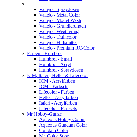
Vallejo - Spraydosen
Vallejo - Metal Color
Vallejo - Model Wash
Vallejo - Grundierungen
Vallejo - Weathering
Vallejo - Traincolor
Vallejo - Hilfsmittel
Vallejo - Premium RC-Color
Farben - Humbrol
Humbrol - Email
Humbrol - Acryl
Humbrol - Spraydosen
ICM, Italeri, Heller & Lifecolor
ICM - Acrylfarben
ICM - Farbsets
Lifecolor - Farben
Heller - Acrylfarben
Italeri - Acrylfarben
Lifecolor - Farbsets
Mr Hobby-Gunze
Aqueous Hobby Colors
Aqueous Gundam Color
Gundam Color
Mr. Color Spray