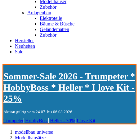
Modellhäuser
Zubehör
Anlagenbau
Elektroteile
Bäume & Büsche
Geländematten
Zubehör
Hersteller
Neuheiten
Sale
Sommer-Sale 2026 - Trumpeter *
HobbyBoss * Heller * I love Kit -
25%
Aktion gültig vom 24.07. bis 06.08.2026
Trumpeter
HobbyBoss
Heller - 30%
I love Kit
modellbau universe
Modellbausätze