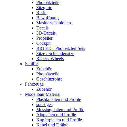
Photoätzteile
Sitzgurte
Resin
Bewaffnung
Maskierschablonen
Decals
3D-Decals
Propeller
Cockpit
BIG ED - Photoätzteil-Sets
Sitze / Schleudersitze
Räder / Wheels
Schiffe
Zubehör
Photoätzteile
Geschützrohre
Fahrzeuge
Zubehör
Modellbau-Material
Plastikplatten und Profile
sonstiges
Messingplatten und Profile
Aluplatten und Profile
Kupferplatten und Profile
Kabel und Drähte