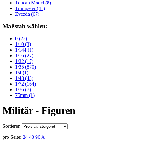
Toucan Model
(8)
Trumpeter
(41)
Zvezda
(67)
Maßstab wählen:
0
(22)
1/10
(3)
1/144
(1)
1/16
(27)
1/32
(17)
1/35
(870)
1/4
(1)
1/48
(43)
1/72
(164)
1/76
(7)
75mm
(1)
Militär - Figuren
Sortieren
pro Seite:
24
48
96
A