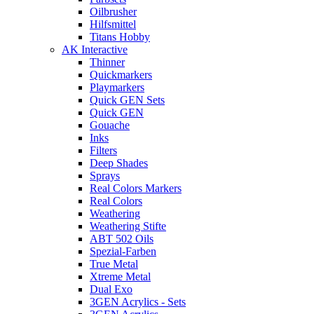
Oilbrusher
Hilfsmittel
Titans Hobby
AK Interactive
Thinner
Quickmarkers
Playmarkers
Quick GEN Sets
Quick GEN
Gouache
Inks
Filters
Deep Shades
Sprays
Real Colors Markers
Real Colors
Weathering
Weathering Stifte
ABT 502 Oils
Spezial-Farben
True Metal
Xtreme Metal
Dual Exo
3GEN Acrylics - Sets