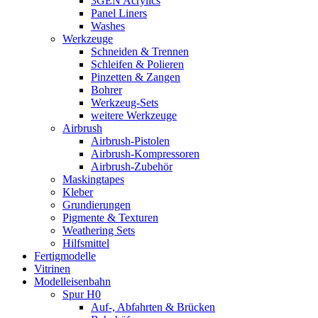
3GEN Acrylics
Panel Liners
Washes
Werkzeuge
Schneiden & Trennen
Schleifen & Polieren
Pinzetten & Zangen
Bohrer
Werkzeug-Sets
weitere Werkzeuge
Airbrush
Airbrush-Pistolen
Airbrush-Kompressoren
Airbrush-Zubehör
Maskingtapes
Kleber
Grundierungen
Pigmente & Texturen
Weathering Sets
Hilfsmittel
Fertigmodelle
Vitrinen
Modelleisenbahn
Spur H0
Auf-, Abfahrten & Brücken