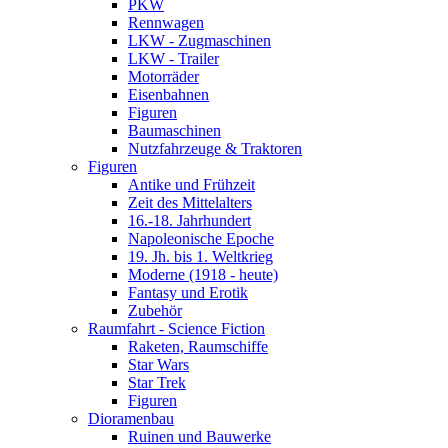
PKW
Rennwagen
LKW - Zugmaschinen
LKW - Trailer
Motorräder
Eisenbahnen
Figuren
Baumaschinen
Nutzfahrzeuge & Traktoren
Figuren
Antike und Frühzeit
Zeit des Mittelalters
16.-18. Jahrhundert
Napoleonische Epoche
19. Jh. bis 1. Weltkrieg
Moderne (1918 - heute)
Fantasy und Erotik
Zubehör
Raumfahrt - Science Fiction
Raketen, Raumschiffe
Star Wars
Star Trek
Figuren
Dioramenbau
Ruinen und Bauwerke