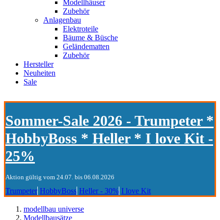
Modellhäuser
Zubehör
Anlagenbau
Elektroteile
Bäume & Büsche
Geländematten
Zubehör
Hersteller
Neuheiten
Sale
Sommer-Sale 2026 - Trumpeter *
HobbyBoss * Heller * I love Kit -
25%
Aktion gültig vom 24.07. bis 06.08.2026
Trumpeter
HobbyBoss
Heller - 30%
I love Kit
modellbau universe
Modellbausätze