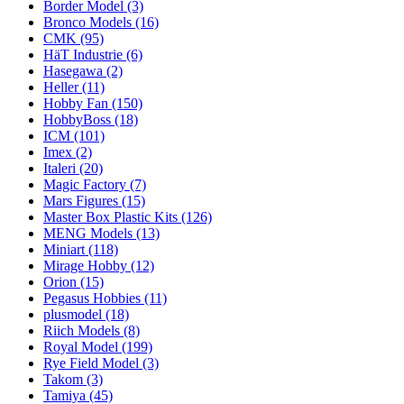
Border Model
(3)
Bronco Models
(16)
CMK
(95)
HäT Industrie
(6)
Hasegawa
(2)
Heller
(11)
Hobby Fan
(150)
HobbyBoss
(18)
ICM
(101)
Imex
(2)
Italeri
(20)
Magic Factory
(7)
Mars Figures
(15)
Master Box Plastic Kits
(126)
MENG Models
(13)
Miniart
(118)
Mirage Hobby
(12)
Orion
(15)
Pegasus Hobbies
(11)
plusmodel
(18)
Riich Models
(8)
Royal Model
(199)
Rye Field Model
(3)
Takom
(3)
Tamiya
(45)