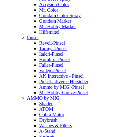
Acrysion Color
Mr. Color
Gundam Color Spray
Gundam Marker
Mr. Hobby Marker
Hilfsmittel
Pinsel
Revell-Pinsel
Tamiya-Pinsel
Italeri-Pinsel
Humbrol-Pinsel
Faller-Pinsel
Vallejo-Pinsel
AK Interactive - Pinsel
Pinsel - diverse Hersteller
Ammo by MIG -Pinsel
Mr. Hobby-Gunze Pinsel
AMMO by MIG
Shader
ATOM
Cobra Motor
Drybrush
Washes & Filters
A-Stand
Farbsets