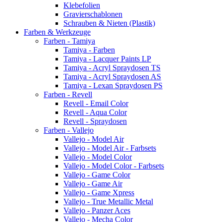
Klebefolien
Gravierschablonen
Schrauben & Nieten (Plastik)
Farben & Werkzeuge
Farben - Tamiya
Tamiya - Farben
Tamiya - Lacquer Paints LP
Tamiya - Acryl Spraydosen TS
Tamiya - Acryl Spraydosen AS
Tamiya - Lexan Spraydosen PS
Farben - Revell
Revell - Email Color
Revell - Aqua Color
Revell - Spraydosen
Farben - Vallejo
Vallejo - Model Air
Vallejo - Model Air - Farbsets
Vallejo - Model Color
Vallejo - Model Color - Farbsets
Vallejo - Game Color
Vallejo - Game Air
Vallejo - Game Xpress
Vallejo - True Metallic Metal
Vallejo - Panzer Aces
Vallejo - Mecha Color