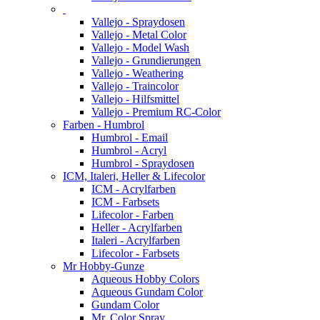
Vallejo - Spraydosen
Vallejo - Metal Color
Vallejo - Model Wash
Vallejo - Grundierungen
Vallejo - Weathering
Vallejo - Traincolor
Vallejo - Hilfsmittel
Vallejo - Premium RC-Color
Farben - Humbrol
Humbrol - Email
Humbrol - Acryl
Humbrol - Spraydosen
ICM, Italeri, Heller & Lifecolor
ICM - Acrylfarben
ICM - Farbsets
Lifecolor - Farben
Heller - Acrylfarben
Italeri - Acrylfarben
Lifecolor - Farbsets
Mr Hobby-Gunze
Aqueous Hobby Colors
Aqueous Gundam Color
Gundam Color
Mr. Color Spray