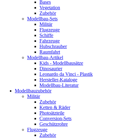
Bases
Vegetation
Zubehör
Modellbau-Sets
Militär
Flugzeuge
Schiffe
Fahrzeuge
Hubschrauber
Raumfahrt
Modellbau-Artikel
Kids - Modellbausätze
Dinosaurier
Leonardo da Vinci - Plastik
Hersteller-Kataloge
Modellbau-Literatur
Modellbauzubehör
Militär
Zubehör
Ketten & Räder
Photoätzteile
Conversion-Sets
Geschützrohre
Flugzeuge
Zubehör