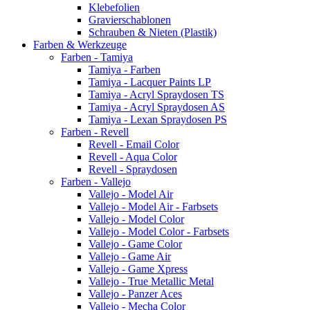
Klebefolien
Gravierschablonen
Schrauben & Nieten (Plastik)
Farben & Werkzeuge
Farben - Tamiya
Tamiya - Farben
Tamiya - Lacquer Paints LP
Tamiya - Acryl Spraydosen TS
Tamiya - Acryl Spraydosen AS
Tamiya - Lexan Spraydosen PS
Farben - Revell
Revell - Email Color
Revell - Aqua Color
Revell - Spraydosen
Farben - Vallejo
Vallejo - Model Air
Vallejo - Model Air - Farbsets
Vallejo - Model Color
Vallejo - Model Color - Farbsets
Vallejo - Game Color
Vallejo - Game Air
Vallejo - Game Xpress
Vallejo - True Metallic Metal
Vallejo - Panzer Aces
Vallejo - Mecha Color