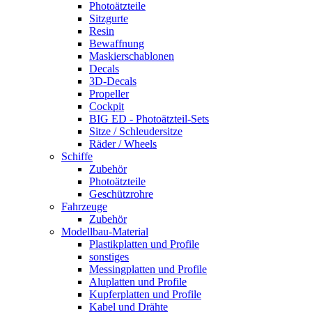
Photoätzteile
Sitzgurte
Resin
Bewaffnung
Maskierschablonen
Decals
3D-Decals
Propeller
Cockpit
BIG ED - Photoätzteil-Sets
Sitze / Schleudersitze
Räder / Wheels
Schiffe
Zubehör
Photoätzteile
Geschützrohre
Fahrzeuge
Zubehör
Modellbau-Material
Plastikplatten und Profile
sonstiges
Messingplatten und Profile
Aluplatten und Profile
Kupferplatten und Profile
Kabel und Drähte