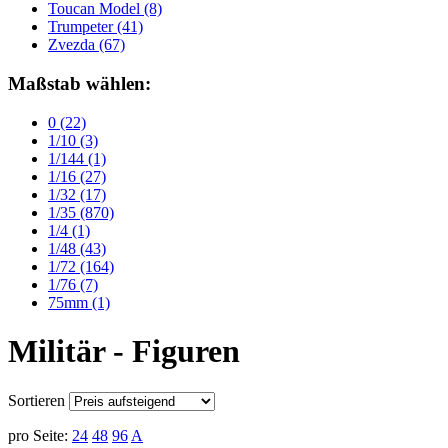
Toucan Model
(8)
Trumpeter
(41)
Zvezda
(67)
Maßstab wählen:
0
(22)
1/10
(3)
1/144
(1)
1/16
(27)
1/32
(17)
1/35
(870)
1/4
(1)
1/48
(43)
1/72
(164)
1/76
(7)
75mm
(1)
Militär - Figuren
Sortieren
pro Seite:
24
48
96
A