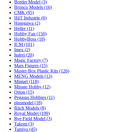
Border Model
(3)
Bronco Models
(16)
CMK
(95)
HäT Industrie
(6)
Hasegawa
(2)
Heller
(11)
Hobby Fan
(150)
HobbyBoss
(18)
ICM
(101)
Imex
(2)
Italeri
(20)
Magic Factory
(7)
Mars Figures
(15)
Master Box Plastic Kits
(126)
MENG Models
(13)
Miniart
(118)
Mirage Hobby
(12)
Orion
(15)
Pegasus Hobbies
(11)
plusmodel
(18)
Riich Models
(8)
Royal Model
(199)
Rye Field Model
(3)
Takom
(3)
Tamiya
(45)