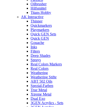
Oilbrusher
Hilfsmittel
Titans Hobby
AK Interactive
Thinner
Quickmarkers
Playmarkers
Quick GEN Sets
Quick GEN
Gouache
Inks
Filters
Deep Shades
Sprays
Real Colors Markers
Real Colors
Weathering
Weathering Stifte
ABT 502 Oils
Spezial-Farben
True Metal
Xtreme Metal
Dual Exo
3GEN Acrylics - Sets