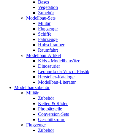
Bases
Vegetation
Zubehör
Modellbau-Sets
Militär
Flugzeuge
Schiffe
Fahrzeuge
Hubschrauber
Raumfahrt
Modellbau-Artikel
Kids - Modellbausätze
Dinosaurier
Leonardo da Vinci - Plastik
Hersteller-Kataloge
Modellbau-Literatur
Modellbauzubehör
Militär
Zubehör
Ketten & Räder
Photoätzteile
Conversion-Sets
Geschützrohre
Flugzeuge
Zubehör