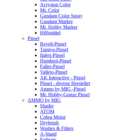
Acrysion Color
Mr. Color
Gundam Color Spray
Gundam Marker
Mr. Hobby Marker
Hilfsmittel
Pinsel
Revell-Pinsel
Tamiya-Pinsel
Italeri-Pinsel
Humbrol-Pinsel
Faller-Pinsel
Vallejo-Pinsel
AK Interactive - Pinsel
Pinsel - diverse Hersteller
Ammo by MIG -Pinsel
Mr. Hobby-Gunze Pinsel
AMMO by MIG
Shader
ATOM
Cobra Motor
Drybrush
Washes & Filters
A-Stand
Farbsets