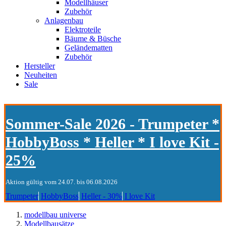
Modellhäuser
Zubehör
Anlagenbau
Elektroteile
Bäume & Büsche
Geländematten
Zubehör
Hersteller
Neuheiten
Sale
Sommer-Sale 2026 - Trumpeter *
HobbyBoss * Heller * I love Kit -
25%
Aktion gültig vom 24.07. bis 06.08.2026
Trumpeter
HobbyBoss
Heller - 30%
I love Kit
modellbau universe
Modellbausätze