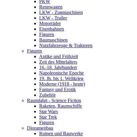
PKW
Rennwagen
LKW - Zugmaschinen
LKW - Trailer
Motorräder
Eisenbahnen
Figuren
Baumaschinen
Nutzfahrzeuge & Traktoren
Figuren
Antike und Frühzeit
Zeit des Mittelalters
16.-18. Jahrhundert
Napoleonische Epoche
19. Jh. bis 1. Weltkrieg
Moderne (1918 - heute)
Fantasy und Erotik
Zubehör
Raumfahrt - Science Fiction
Raketen, Raumschiffe
Star Wars
Star Trek
Figuren
Dioramenbau
Ruinen und Bauwerke