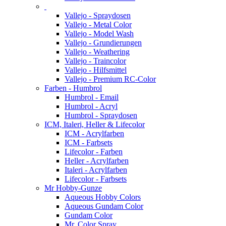
Vallejo - Spraydosen
Vallejo - Metal Color
Vallejo - Model Wash
Vallejo - Grundierungen
Vallejo - Weathering
Vallejo - Traincolor
Vallejo - Hilfsmittel
Vallejo - Premium RC-Color
Farben - Humbrol
Humbrol - Email
Humbrol - Acryl
Humbrol - Spraydosen
ICM, Italeri, Heller & Lifecolor
ICM - Acrylfarben
ICM - Farbsets
Lifecolor - Farben
Heller - Acrylfarben
Italeri - Acrylfarben
Lifecolor - Farbsets
Mr Hobby-Gunze
Aqueous Hobby Colors
Aqueous Gundam Color
Gundam Color
Mr. Color Spray