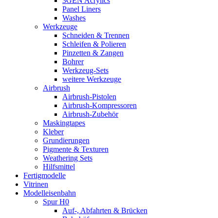
3GEN Acrylics
Panel Liners
Washes
Werkzeuge
Schneiden & Trennen
Schleifen & Polieren
Pinzetten & Zangen
Bohrer
Werkzeug-Sets
weitere Werkzeuge
Airbrush
Airbrush-Pistolen
Airbrush-Kompressoren
Airbrush-Zubehör
Maskingtapes
Kleber
Grundierungen
Pigmente & Texturen
Weathering Sets
Hilfsmittel
Fertigmodelle
Vitrinen
Modelleisenbahn
Spur H0
Auf-, Abfahrten & Brücken