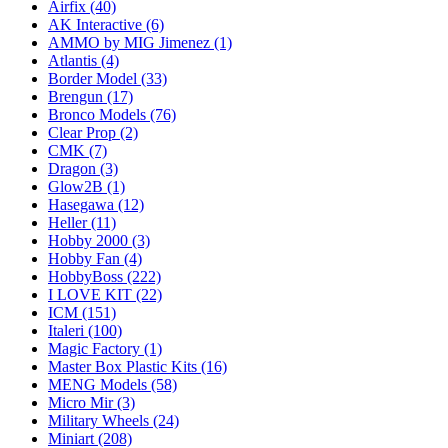
Airfix
(40)
AK Interactive
(6)
AMMO by MIG Jimenez
(1)
Atlantis
(4)
Border Model
(33)
Brengun
(17)
Bronco Models
(76)
Clear Prop
(2)
CMK
(7)
Dragon
(3)
Glow2B
(1)
Hasegawa
(12)
Heller
(11)
Hobby 2000
(3)
Hobby Fan
(4)
HobbyBoss
(222)
I LOVE KIT
(22)
ICM
(151)
Italeri
(100)
Magic Factory
(1)
Master Box Plastic Kits
(16)
MENG Models
(58)
Micro Mir
(3)
Military Wheels
(24)
Miniart
(208)