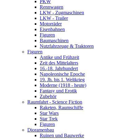
PKW
Rennwagen
LKW - Zugmaschinen
LKW - Trailer
Motorräder
Eisenbahnen
Figuren
Baumaschinen
Nutzfahrzeuge & Traktoren
Figuren
Antike und Frühzeit
Zeit des Mittelalters
16.-18. Jahrhundert
Napoleonische Epoche
19. Jh. bis 1. Weltkrieg
Moderne (1918 - heute)
Fantasy und Erotik
Zubehör
Raumfahrt - Science Fiction
Raketen, Raumschiffe
Star Wars
Star Trek
Figuren
Dioramenbau
Ruinen und Bauwerke