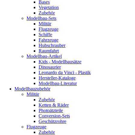
Bases
Vegetation
Zubehör
Modellbau-Sets
Militär
Flugzeuge
Schiffe
Fahrzeuge
Hubschrauber
Raumfahrt
Modellbau-Artikel
Kids - Modellbausätze
Dinosaurier
Leonardo da Vinci - Plastik
Hersteller-Kataloge
Modellbau-Literatur
Modellbauzubehör
Militär
Zubehör
Ketten & Räder
Photoätzteile
Conversion-Sets
Geschützrohre
Flugzeuge
Zubehör