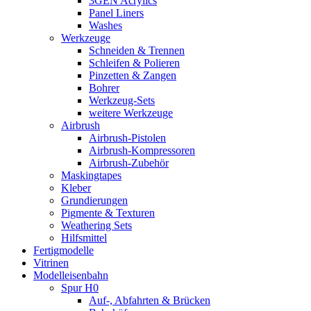
3GEN Acrylics
Panel Liners
Washes
Werkzeuge
Schneiden & Trennen
Schleifen & Polieren
Pinzetten & Zangen
Bohrer
Werkzeug-Sets
weitere Werkzeuge
Airbrush
Airbrush-Pistolen
Airbrush-Kompressoren
Airbrush-Zubehör
Maskingtapes
Kleber
Grundierungen
Pigmente & Texturen
Weathering Sets
Hilfsmittel
Fertigmodelle
Vitrinen
Modelleisenbahn
Spur H0
Auf-, Abfahrten & Brücken