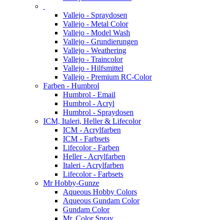
Vallejo - Spraydosen
Vallejo - Metal Color
Vallejo - Model Wash
Vallejo - Grundierungen
Vallejo - Weathering
Vallejo - Traincolor
Vallejo - Hilfsmittel
Vallejo - Premium RC-Color
Farben - Humbrol
Humbrol - Email
Humbrol - Acryl
Humbrol - Spraydosen
ICM, Italeri, Heller & Lifecolor
ICM - Acrylfarben
ICM - Farbsets
Lifecolor - Farben
Heller - Acrylfarben
Italeri - Acrylfarben
Lifecolor - Farbsets
Mr Hobby-Gunze
Aqueous Hobby Colors
Aqueous Gundam Color
Gundam Color
Mr. Color Spray