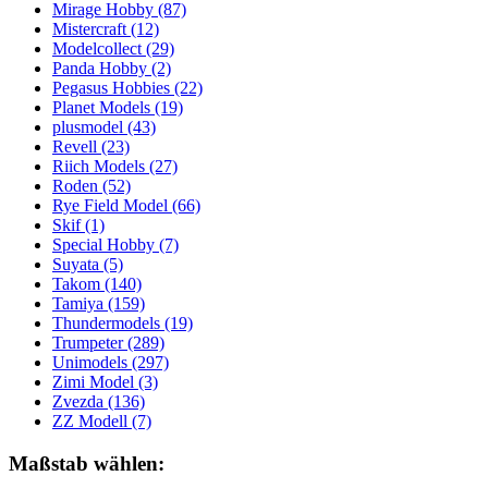
Mirage Hobby
(87)
Mistercraft
(12)
Modelcollect
(29)
Panda Hobby
(2)
Pegasus Hobbies
(22)
Planet Models
(19)
plusmodel
(43)
Revell
(23)
Riich Models
(27)
Roden
(52)
Rye Field Model
(66)
Skif
(1)
Special Hobby
(7)
Suyata
(5)
Takom
(140)
Tamiya
(159)
Thundermodels
(19)
Trumpeter
(289)
Unimodels
(297)
Zimi Model
(3)
Zvezda
(136)
ZZ Modell
(7)
Maßstab wählen: