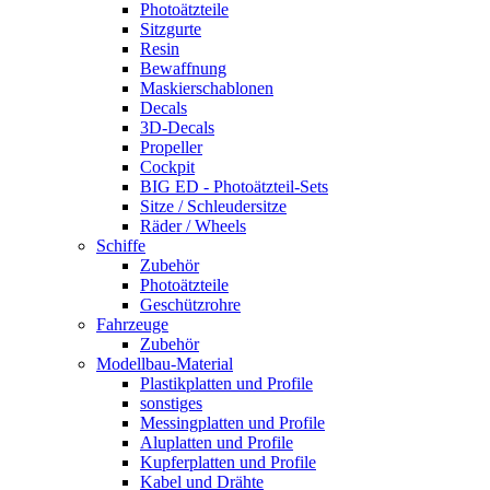
Photoätzteile
Sitzgurte
Resin
Bewaffnung
Maskierschablonen
Decals
3D-Decals
Propeller
Cockpit
BIG ED - Photoätzteil-Sets
Sitze / Schleudersitze
Räder / Wheels
Schiffe
Zubehör
Photoätzteile
Geschützrohre
Fahrzeuge
Zubehör
Modellbau-Material
Plastikplatten und Profile
sonstiges
Messingplatten und Profile
Aluplatten und Profile
Kupferplatten und Profile
Kabel und Drähte