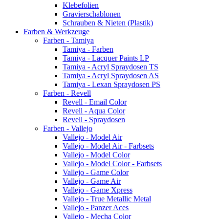
Klebefolien
Gravierschablonen
Schrauben & Nieten (Plastik)
Farben & Werkzeuge
Farben - Tamiya
Tamiya - Farben
Tamiya - Lacquer Paints LP
Tamiya - Acryl Spraydosen TS
Tamiya - Acryl Spraydosen AS
Tamiya - Lexan Spraydosen PS
Farben - Revell
Revell - Email Color
Revell - Aqua Color
Revell - Spraydosen
Farben - Vallejo
Vallejo - Model Air
Vallejo - Model Air - Farbsets
Vallejo - Model Color
Vallejo - Model Color - Farbsets
Vallejo - Game Color
Vallejo - Game Air
Vallejo - Game Xpress
Vallejo - True Metallic Metal
Vallejo - Panzer Aces
Vallejo - Mecha Color