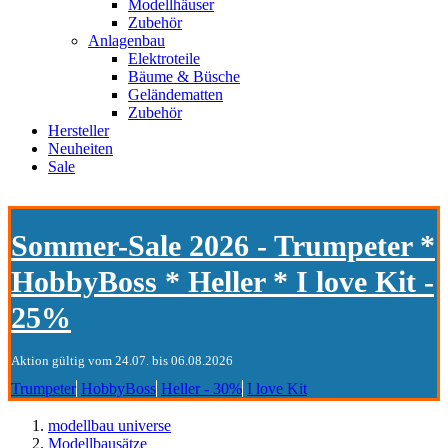
Modellhäuser
Zubehör
Anlagenbau
Elektroteile
Bäume & Büsche
Geländematten
Zubehör
Hersteller
Neuheiten
Sale
Sommer-Sale 2026 - Trumpeter *
HobbyBoss * Heller * I love Kit -
25%
Aktion gültig vom 24.07. bis 06.08.2026
Trumpeter
HobbyBoss
Heller - 30%
I love Kit
modellbau universe
Modellbausätze