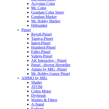
Acrysion Color
Mr. Color
Gundam Color Spray
Gundam Marker
Mr. Hobby Marker
Hilfsmittel
Pinsel
Revell-Pinsel
Tamiya-Pinsel
Italeri-Pinsel
Humbrol-Pinsel
Faller-Pinsel
Vallejo-Pinsel
AK Interactive - Pinsel
Pinsel - diverse Hersteller
Ammo by MIG -Pinsel
Mr. Hobby-Gunze Pinsel
AMMO by MIG
Shader
ATOM
Cobra Motor
Drybrush
Washes & Filters
A-Stand
Farbsets