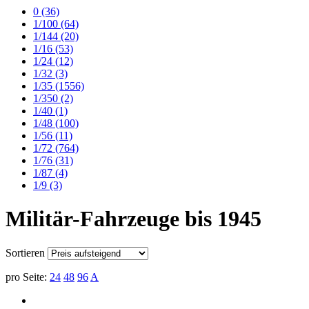
0
(36)
1/100
(64)
1/144
(20)
1/16
(53)
1/24
(12)
1/32
(3)
1/35
(1556)
1/350
(2)
1/40
(1)
1/48
(100)
1/56
(11)
1/72
(764)
1/76
(31)
1/87
(4)
1/9
(3)
Militär-Fahrzeuge bis 1945
Sortieren
pro Seite:
24
48
96
A