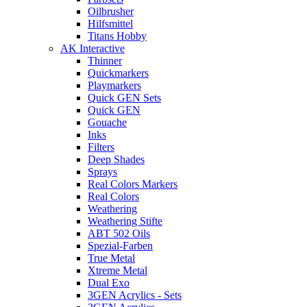
Oilbrusher
Hilfsmittel
Titans Hobby
AK Interactive
Thinner
Quickmarkers
Playmarkers
Quick GEN Sets
Quick GEN
Gouache
Inks
Filters
Deep Shades
Sprays
Real Colors Markers
Real Colors
Weathering
Weathering Stifte
ABT 502 Oils
Spezial-Farben
True Metal
Xtreme Metal
Dual Exo
3GEN Acrylics - Sets