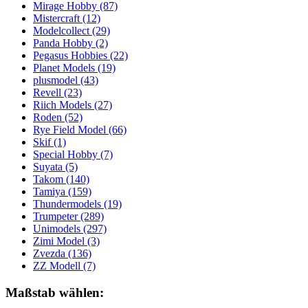
Mirage Hobby
(87)
Mistercraft
(12)
Modelcollect
(29)
Panda Hobby
(2)
Pegasus Hobbies
(22)
Planet Models
(19)
plusmodel
(43)
Revell
(23)
Riich Models
(27)
Roden
(52)
Rye Field Model
(66)
Skif
(1)
Special Hobby
(7)
Suyata
(5)
Takom
(140)
Tamiya
(159)
Thundermodels
(19)
Trumpeter
(289)
Unimodels
(297)
Zimi Model
(3)
Zvezda
(136)
ZZ Modell
(7)
Maßstab wählen: