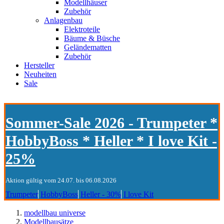
Modellhäuser
Zubehör
Anlagenbau
Elektroteile
Bäume & Büsche
Geländematten
Zubehör
Hersteller
Neuheiten
Sale
Sommer-Sale 2026 - Trumpeter *
HobbyBoss * Heller * I love Kit -
25%
Aktion gültig vom 24.07. bis 06.08.2026
Trumpeter
HobbyBoss
Heller - 30%
I love Kit
modellbau universe
Modellbausätze