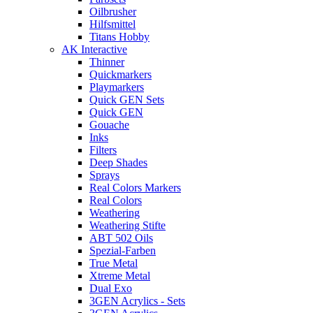
Oilbrusher
Hilfsmittel
Titans Hobby
AK Interactive
Thinner
Quickmarkers
Playmarkers
Quick GEN Sets
Quick GEN
Gouache
Inks
Filters
Deep Shades
Sprays
Real Colors Markers
Real Colors
Weathering
Weathering Stifte
ABT 502 Oils
Spezial-Farben
True Metal
Xtreme Metal
Dual Exo
3GEN Acrylics - Sets