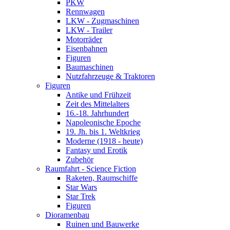
PKW
Rennwagen
LKW - Zugmaschinen
LKW - Trailer
Motorräder
Eisenbahnen
Figuren
Baumaschinen
Nutzfahrzeuge & Traktoren
Figuren
Antike und Frühzeit
Zeit des Mittelalters
16.-18. Jahrhundert
Napoleonische Epoche
19. Jh. bis 1. Weltkrieg
Moderne (1918 - heute)
Fantasy und Erotik
Zubehör
Raumfahrt - Science Fiction
Raketen, Raumschiffe
Star Wars
Star Trek
Figuren
Dioramenbau
Ruinen und Bauwerke