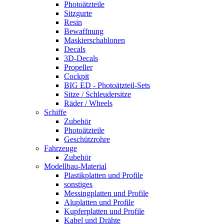
Photoätzteile
Sitzgurte
Resin
Bewaffnung
Maskierschablonen
Decals
3D-Decals
Propeller
Cockpit
BIG ED - Photoätzteil-Sets
Sitze / Schleudersitze
Räder / Wheels
Schiffe
Zubehör
Photoätzteile
Geschützrohre
Fahrzeuge
Zubehör
Modellbau-Material
Plastikplatten und Profile
sonstiges
Messingplatten und Profile
Aluplatten und Profile
Kupferplatten und Profile
Kabel und Drähte