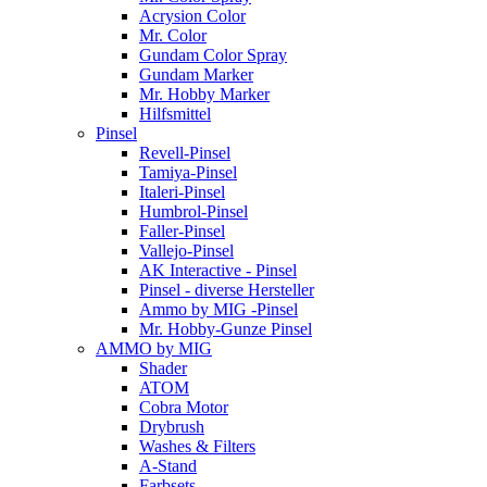
Acrysion Color
Mr. Color
Gundam Color Spray
Gundam Marker
Mr. Hobby Marker
Hilfsmittel
Pinsel
Revell-Pinsel
Tamiya-Pinsel
Italeri-Pinsel
Humbrol-Pinsel
Faller-Pinsel
Vallejo-Pinsel
AK Interactive - Pinsel
Pinsel - diverse Hersteller
Ammo by MIG -Pinsel
Mr. Hobby-Gunze Pinsel
AMMO by MIG
Shader
ATOM
Cobra Motor
Drybrush
Washes & Filters
A-Stand
Farbsets