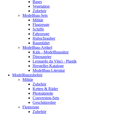
Bases
Vegetation
Zubehör
Modellbau-Sets
Militär
Flugzeuge
Schiffe
Fahrzeuge
Hubschrauber
Raumfahrt
Modellbau-Artikel
Kids - Modellbausätze
Dinosaurier
Leonardo da Vinci - Plastik
Hersteller-Kataloge
Modellbau-Literatur
Modellbauzubehör
Militär
Zubehör
Ketten & Räder
Photoätzteile
Conversion-Sets
Geschützrohre
Flugzeuge
Zubehör