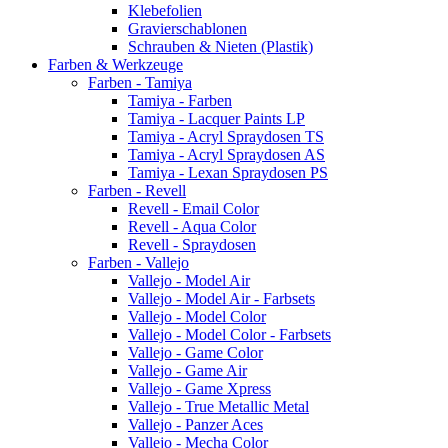
Klebefolien
Gravierschablonen
Schrauben & Nieten (Plastik)
Farben & Werkzeuge
Farben - Tamiya
Tamiya - Farben
Tamiya - Lacquer Paints LP
Tamiya - Acryl Spraydosen TS
Tamiya - Acryl Spraydosen AS
Tamiya - Lexan Spraydosen PS
Farben - Revell
Revell - Email Color
Revell - Aqua Color
Revell - Spraydosen
Farben - Vallejo
Vallejo - Model Air
Vallejo - Model Air - Farbsets
Vallejo - Model Color
Vallejo - Model Color - Farbsets
Vallejo - Game Color
Vallejo - Game Air
Vallejo - Game Xpress
Vallejo - True Metallic Metal
Vallejo - Panzer Aces
Vallejo - Mecha Color