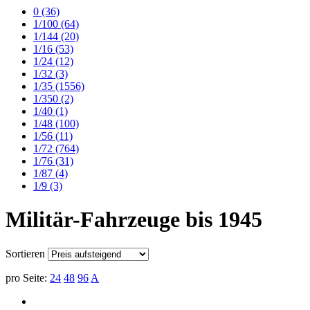
0
(36)
1/100
(64)
1/144
(20)
1/16
(53)
1/24
(12)
1/32
(3)
1/35
(1556)
1/350
(2)
1/40
(1)
1/48
(100)
1/56
(11)
1/72
(764)
1/76
(31)
1/87
(4)
1/9
(3)
Militär-Fahrzeuge bis 1945
Sortieren
pro Seite:
24
48
96
A