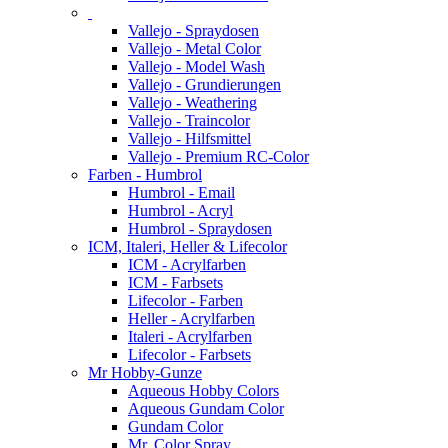
Vallejo - Spraydosen
Vallejo - Metal Color
Vallejo - Model Wash
Vallejo - Grundierungen
Vallejo - Weathering
Vallejo - Traincolor
Vallejo - Hilfsmittel
Vallejo - Premium RC-Color
Farben - Humbrol
Humbrol - Email
Humbrol - Acryl
Humbrol - Spraydosen
ICM, Italeri, Heller & Lifecolor
ICM - Acrylfarben
ICM - Farbsets
Lifecolor - Farben
Heller - Acrylfarben
Italeri - Acrylfarben
Lifecolor - Farbsets
Mr Hobby-Gunze
Aqueous Hobby Colors
Aqueous Gundam Color
Gundam Color
Mr. Color Spray