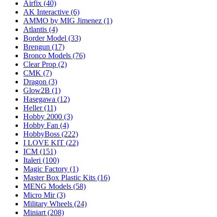
Airfix
(40)
AK Interactive
(6)
AMMO by MIG Jimenez
(1)
Atlantis
(4)
Border Model
(33)
Brengun
(17)
Bronco Models
(76)
Clear Prop
(2)
CMK
(7)
Dragon
(3)
Glow2B
(1)
Hasegawa
(12)
Heller
(11)
Hobby 2000
(3)
Hobby Fan
(4)
HobbyBoss
(222)
I LOVE KIT
(22)
ICM
(151)
Italeri
(100)
Magic Factory
(1)
Master Box Plastic Kits
(16)
MENG Models
(58)
Micro Mir
(3)
Military Wheels
(24)
Miniart
(208)