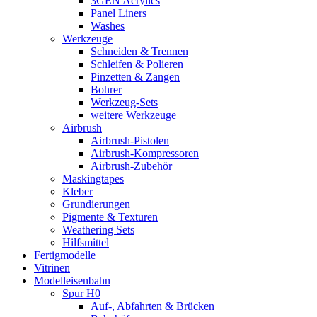
3GEN Acrylics
Panel Liners
Washes
Werkzeuge
Schneiden & Trennen
Schleifen & Polieren
Pinzetten & Zangen
Bohrer
Werkzeug-Sets
weitere Werkzeuge
Airbrush
Airbrush-Pistolen
Airbrush-Kompressoren
Airbrush-Zubehör
Maskingtapes
Kleber
Grundierungen
Pigmente & Texturen
Weathering Sets
Hilfsmittel
Fertigmodelle
Vitrinen
Modelleisenbahn
Spur H0
Auf-, Abfahrten & Brücken