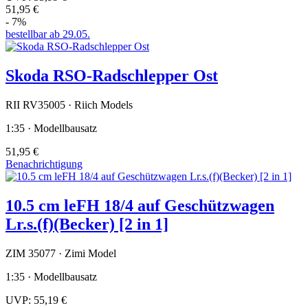
51,95 €
- 7%
bestellbar ab 29.05.
Skoda RSO-Radschlepper Ost
RII RV35005 · Riich Models
1:35 · Modellbausatz
51,95 €
Benachrichtigung
10.5 cm leFH 18/4 auf Geschützwagen
Lr.s.(f)(Becker) [2 in 1]
ZIM 35077 · Zimi Model
1:35 · Modellbausatz
UVP:
55,19 €